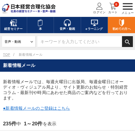
menu
0
ログイン
カート
メニュー
キーワードを入力して探す
edit
経営
セミナー
本
音声・動画
eラーニング
初めての方
へ
search
デジタル版対応のみ検索結果に表示する
TOP
新着情報メール
新着情報メール
search
上記の条件で検索
新着情報メールでは、毎週火曜日に出版局、毎週金曜日にオー
ディオ・ヴィジュアル局より、サイト更新のお知らせ・特別経営
講演収録物を探す
mic
refresh
更新する
コラム・最新刊や時局にあわせた商品のご案内などを行っており
ます。
全国経営者セミナー講演収録物（全1315タイトル）からお探しいただけ
ます
●新着情報メールのご登録はこちら
カテゴリー
235件
1～20件
中
を表示