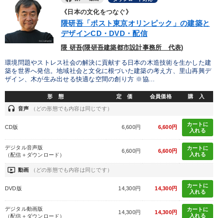
※「更新」を押すと「タグ・キーワード」を更新いただけます。
《日本の文化をつなぐ》
隈研吾「ポスト東京オリンピック」の建築と
デザインCD・DVD・配信
隈 研吾(隈研吾建築都市設計事務所 代表)
環境問題やストレス社会の解決に貢献する日本の木造技術を生かした建
築を世界へ発信。地域社会と文化に根づいた建築の考え方、里山再興デ
ザイン、木が生み出せる快適な空間の創り方 ※協...
形 態
定 価
会員価格
購 入
headset
音声
（どの形態でも内容は同じです）
カートに
CD版
6,600円
6,600円
入れる
デジタル音声版
カートに
6,600円
6,600円
入れる
（配信＋ダウンロード）
ondemand_video
動画
（どの形態でも内容は同じです）
カートに
DVD版
14,300円
14,300円
入れる
デジタル動画版
カートに
14,300円
14,300円
入れる
（配信＋ダウンロード）