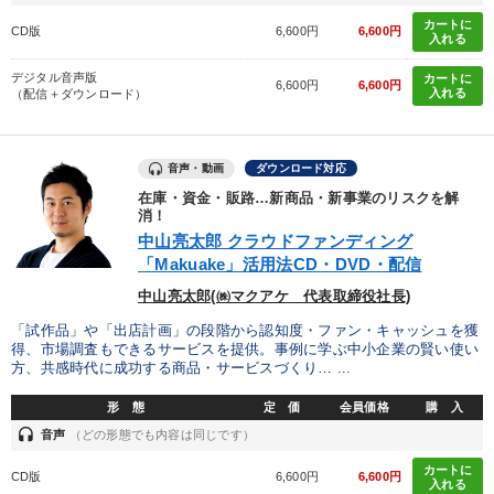
カートに
CD版
6,600円
6,600円
入れる
デジタル音声版
カートに
6,600円
6,600円
入れる
（配信＋ダウンロード）
音声・動画
ダウンロード対応
在庫・資金・販路…新商品・新事業のリスクを解
消！
中山亮太郎 クラウドファンディング
「Makuake」活用法CD・DVD・配信
中山亮太郎(㈱マクアケ 代表取締役社長)
「試作品」や「出店計画」の段階から認知度・ファン・キャッシュを獲
得、市場調査もできるサービスを提供。事例に学ぶ中小企業の賢い使い
方、共感時代に成功する商品・サービスづくり… ...
形 態
定 価
会員価格
購 入
headset
音声
（どの形態でも内容は同じです）
カートに
CD版
6,600円
6,600円
入れる