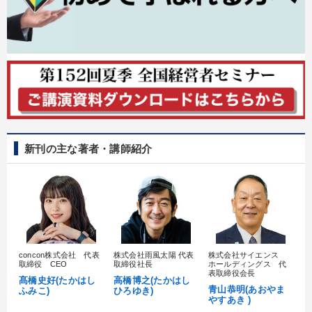
新刊の主な著者・講師紹介
concon株式会社 代表
株式会社雨風太陽 代表
株式会社サイエンス
髙
取締役 CEO
取締役社長
ホールディングス 代
村
表取締役会長
髙橋史好(たかはし
高橋博之(たかはし
し
青山恭明(あおやま
ふみこ)
ひろゆき)
やすあき )