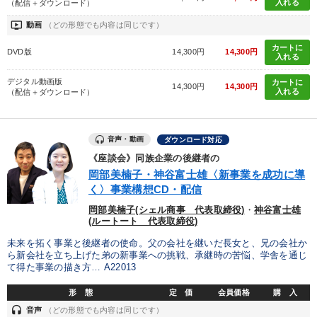
入れる
（配信＋ダウンロード）
ondemand_video
動画
（どの形態でも内容は同じです）
カートに
DVD版
14,300円
14,300円
入れる
デジタル動画版
カートに
14,300円
14,300円
入れる
（配信＋ダウンロード）
音声・動画
ダウンロード対応
《座談会》同族企業の後継者の
岡部美楠子・神谷富士雄〈新事業を成功に導
く〉事業構想CD・配信
岡部美楠子(シェル商事 代表取締役)
・
神谷富士雄
(ルートート 代表取締役)
未来を拓く事業と後継者の使命。父の会社を継いだ長女と、兄の会社か
ら新会社を立ち上げた弟の新事業への挑戦、承継時の苦悩、学舎を通じ
て得た事業の描き方… A22013
形 態
定 価
会員価格
購 入
headset
音声
（どの形態でも内容は同じです）