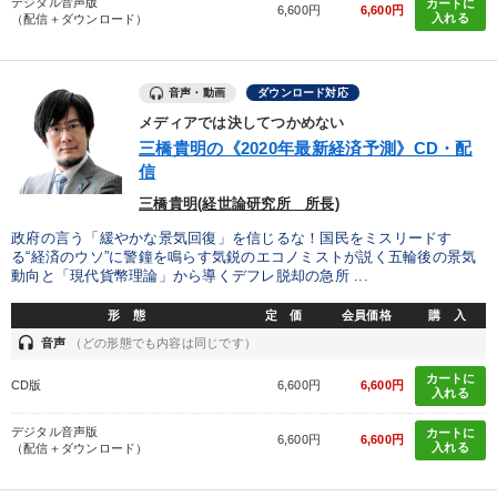
デジタル音声版
カートに
6,600円
6,600円
入れる
（配信＋ダウンロード）
音声・動画
ダウンロード対応
メディアでは決してつかめない
三橋貴明の《2020年最新経済予測》CD・配
信
三橋貴明(経世論研究所 所長)
政府の言う「緩やかな景気回復」を信じるな！国民をミスリードす
る“経済のウソ”に警鐘を鳴らす気鋭のエコノミストが説く五輪後の景気
動向と「現代貨幣理論」から導くデフレ脱却の急所 ...
形 態
定 価
会員価格
購 入
headset
音声
（どの形態でも内容は同じです）
カートに
CD版
6,600円
6,600円
入れる
デジタル音声版
カートに
6,600円
6,600円
入れる
（配信＋ダウンロード）