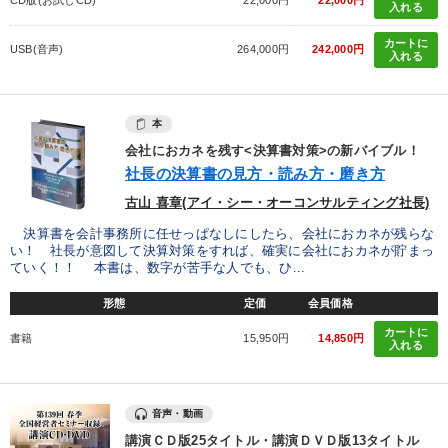
CD版(お試しCD)
22,000円
22,000円
入れる
カートに
2025年春季全国経営者セミナー収録講演ＣＤ・講演ＤＶＤ・デジ
USB(音声)
264,000円
242,000円
タル版（音声／動画ストリーミング・ダウンロード）
入れる
組織と人を動かすマネジメント力を磨く
後継社長・アトツギ
本
【12月】音声・映像
最新トレンドと時代の潮流を押さえる
会社におカネを残す<決算書対策>の新バイブル！
社長の決算書の見方・読み方・磨き方
最新刊・戦略参謀ChatGPT実戦法と中小企業のDXと講話ご案内
古山 喜章(アイ・シー・オーコンサルティング社長)
「利上げ時代の最新・銀行対策」＋「不動産市況予測」＋「市場
決算書を会計事務所に任せっぱなしにしたら、会社におカネが残らな
予測と株式投資」最新刊
い！ 社長が意図して決算対策をすれば、確実に会社におカネが貯まっ
ていく！！ 本書は、数字が苦手な人でも、ひ...
【4月】音声・映像
大竹愼一書籍
形態
定価
会員価格
仕事のスキルと人間力を高める知恵を身につける
カートに
書籍
15,950円
14,850円
入れる
音声と動画で学ぶ
【最新刊】精神科医・和田秀樹の「老いない力」＋健康な社長と
音声・動画
会社をつくる厳選講話
講演ＣＤ版25タイトル・講演ＤＶＤ版13タイトル