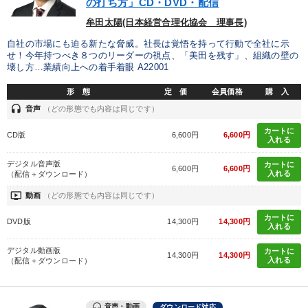
の打ち方」CD・DVD・配信
タグから探す
local_offer
refresh
更新する
牟田太陽(日本経営合理化協会 理事長)
すべての音声・動画（全2077タイトル）からお探しいただけます
自社の市場にも迫る新たな脅威。社長は覚悟を持って行動で全社に示
せ！今年持つべき８つのリーダーの視点、「美田を残す」、組織の壁の
タグ・キーワード
壊し方…業績向上への着手着眼 A22001
形 態
定 価
会員価格
購 入
新技術
話し方
デザイン
会社数字を学ぶ
一流人
headset
音声
（どの形態でも内容は同じです）
政治家
会社を守る
通販
運勢・先見
カートに
CD版
6,600円
6,600円
入れる
ランチェスター戦略
金融
推薦
対談・座談会
デジタル音声版
カートに
6,600円
6,600円
入れる
（配信＋ダウンロード）
スポーツ関連
理念・パーパス
労務問題・リスク対策
ondemand_video
動画
（どの形態でも内容は同じです）
入門篇
商品開発
イノベーション
創業者
カートに
DVD版
14,300円
14,300円
入れる
FCビジネス
テレビ・ネットで話題
繁盛
デジタル動画版
カートに
14,300円
14,300円
入れる
（配信＋ダウンロード）
健康・ウェルビーイング
音声・動画
ダウンロード対応