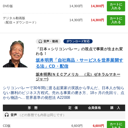
カートに
DVD版
14,300円
14,300円
入れる
デジタル動画版
カートに
14,300円
14,300円
入れる
（配信＋ダウンロード）
音声・動画
ダウンロード対応
「日本＋シリコンバレー」の視点で事業が生まれ変
わる！
坂本明男「自社商品・サービスを世界展開す
る法」CD・配信
坂本明男(ＮＥＣアメリカ （元）ゼネラルマネー
ジャー)
シリコンバレーで30年間に渡る起業家の実践から学んだ、日本人が知ら
ない勝利のビジネス方程式。売れる事業の磨き方、18ヶ月の先回り、点
から物語へ…世界基準の発想法 A22008
形 態
定 価
会員価格
購 入
headset
音声
（どの形態でも内容は同じです）
カートに
CD版
6,600円
6,600円
入れる