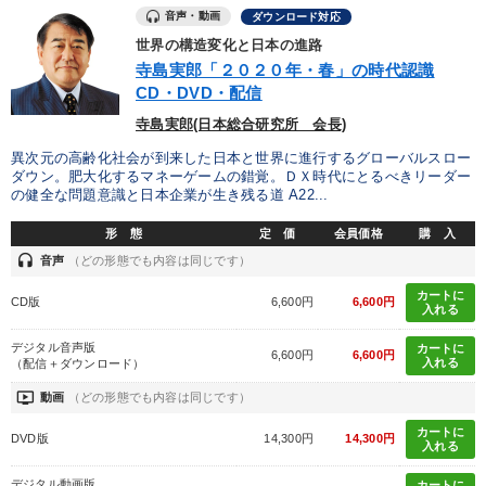
音声・動画
ダウンロード対応
世界の構造変化と日本の進路
寺島実郎「２０２０年・春」の時代認識
CD・DVD・配信
寺島実郎(日本総合研究所 会長)
異次元の高齢化社会が到来した日本と世界に進行するグローバルスロー
ダウン。肥大化するマネーゲームの錯覚。ＤＸ時代にとるべきリーダー
の健全な問題意識と日本企業が生き残る道 A22...
形 態
定 価
会員価格
購 入
headset
音声
（どの形態でも内容は同じです）
カートに
CD版
6,600円
6,600円
入れる
デジタル音声版
カートに
6,600円
6,600円
入れる
（配信＋ダウンロード）
ondemand_video
動画
（どの形態でも内容は同じです）
カートに
DVD版
14,300円
14,300円
入れる
デジタル動画版
カートに