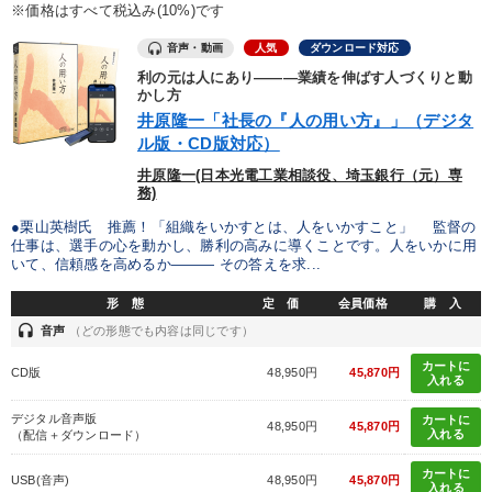
優秀各社の智恵と戦略
事業家のロマンと経営
※価格はすべて税込み(10%)です
音声・動画
人気
ダウンロード対応
若手異才経営者の発想
専門家のアドバイス
利の元は人にあり―――業績を伸ばす人づくりと動
かし方
リーダーの器量を学ぶ
井原隆一「社長の『人の用い方』」（デジタ
ル版・CD版対応）
テーマ
井原隆一(日本光電工業相談役、埼玉銀行（元）専
務)
●栗山英樹氏 推薦！「組織をいかすとは、人をいかすこと」 監督の
後継社長・アトツギ
マーケティング
仕事は、選手の心を動かし、勝利の高みに導くことです。人をいかに用
いて、信頼感を高めるか――― その答えを求...
組織と人を動かすマネジメント力を磨く
営業・社員研修
形 態
定 価
会員価格
購 入
【12月】音声・映像
headset
音声
（どの形態でも内容は同じです）
カートに
CD版
48,950円
45,870円
【最新刊】精神科医・和田秀樹の「老いない力」＋健康な社長と
入れる
会社をつくる厳選講話
デジタル音声版
カートに
48,950円
45,870円
入れる
（配信＋ダウンロード）
業種
カートに
USB(音声)
48,950円
45,870円
入れる