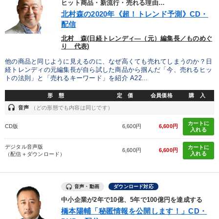
ヒット商品・新流行・売れる理由…
北村森の2020年《超！トレンド予測》CD・
配信
北村 森(日経トレンディ―（元）編集長／ものめぐ
り 代表)
他の商品と同じように見えるのに、なぜ高くても売れてしまうのか？日
経トレンディの元編集長が自ら試した商品から掴んだ「今、売れるヒッ
トの法則」と「売れるキーワード」を紹介 A22...
形 態
定 価
会員価格
購 入
headset
音声
（どの形態でも内容は同じです）
カートに
CD版
6,600円
6,600円
入れる
デジタル音声版
カートに
6,600円
6,600円
入れる
（配信＋ダウンロード）
音声・動画
ダウンロード対応
中小企業が2年で10億、5年で100億円を達成する
橋本陽輔「秘匿情報を公開します！」CD・