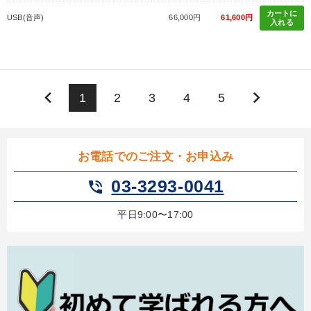
カートに
USB(音声)
66,000円
61,600円
入れる
keyboard_arrow_left
keyboard_arrow_right
1
2
3
4
5
お電話でのご注文・お申込み
03-3293-0041
phone_in_talk
平日9:00〜17:00