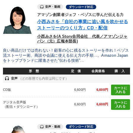
音声・動画
ダウンロード対応
アマゾン創業者ジェフ・ベゾスに学んだ伝える力
小西みさを「自社の事業に追い風を吹かせる
ストーリーのつくり方」CD・配信
小西みさを(A Story合同会社 代表／アマゾンジャ
パン（元）広報本部長)
良い商品だけでは売れない！顧客の心に残るストーリーを作れ！ベゾス
流ストーリー術、商談や会議に使える伝え方の手順…。Amazon Japan
をトップブランドに躍進させた“伝わる技術”...
形 態
定 価
会員価格
購 入
headset
音声
（どの形態でも内容は同じです）
カートに
CD版
6,600円
6,600円
入れる
デジタル音声版
カートに
6,600円
6,600円
入れる
（配信＋ダウンロード）
音声・動画
ダウンロード対応