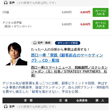
headset
音声
（どの形態でも内容は同じです）
カートに
CD版
6,600円
6,600円
入れる
デジタル音声版
カートに
6,600円
6,600円
入れる
（配信＋ダウンロード）
音声・動画
ダウンロード対応
たった一人の分析から事業は成長する！
西口一希「実践《顧客起点のマーケティン
グ》」CD・配信
西口一希(スマートニュース 戦略顧問／ロクシタン
ジャポン（元）社長／STRATEGY PARTNERS 社
長)
デジタル化が顧客層を真っ二つに分断。顧客ピラミッド９段階、伸ばす
べき事業の判断基準、販促ブランディング…自ら100ブランド・900億円
を費やし確立した「顧客を逃がさない」手法を公開...
形 態
定 価
会員価格
購 入
headset
音声
（どの形態でも内容は同じです）