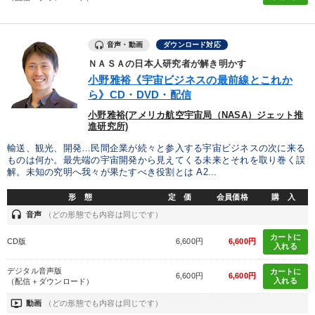
音声・動画
ダウンロード対応
ＮＡＳＡの日本人研究者が解き明かす
小野雅裕《宇宙ビジネスの最前線とこれか
ら》CD・DVD・配信
小野雅裕(アメリカ航空宇宙局（NASA）ジェット推
進研究所)
輸送、観光、開発…民間企業が続々と参入する宇宙ビジネスの次に来る
ものは何か。最先端の宇宙開発から見えてくる未来とそれを取り巻く誤
解。未知の究明へ我々が果たすべき役割とは A2...
形 態
定 価
会員価格
購 入
headset
音声
（どの形態でも内容は同じです）
カートに
CD版
6,600円
6,600円
入れる
デジタル音声版
カートに
6,600円
6,600円
入れる
（配信＋ダウンロード）
ondemand_video
動画
（どの形態でも内容は同じです）