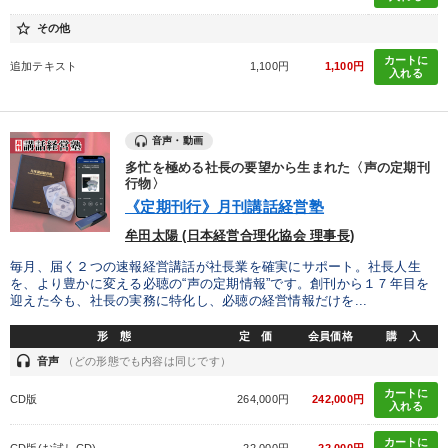
製造業
卸売・小売・飲食業
建設・不動産業
star_border
その他
カートに
IT・サービス・金融業
コンサルタント
専門家
追加テキスト
1,100円
1,100円
入れる
キーワード
音声・動画
多忙を極める社長の要望から生まれた〈声の定期刊
株式投資
通信販売
聞き手・作間信司
MBA
行物〉
《定期刊行》月刊講話経営塾
ブランディング
いい会社
牟田太陽 (日本経営合理化協会 理事長)
毎月、届く２つの速報経営講話が社長業を確実にサポート。社長人生
※「更新」を押すと「テーマ」「キーワード」を更新いただけます。
を、より豊かに変える必聴の“声の定期情報”です。創刊から１７年目を
迎えた今も、社長の実務に特化し、必聴の経営情報だけを...
経営音声・動画を探す
ondemand_video
refresh
形 態
定 価
会員価格
購 入
更新する
headset
音声
（どの形態でも内容は同じです）
全国経営者セミナー収録物以外の経営教材（全762タイトル）からお探
しいただけます
カートに
CD版
264,000円
242,000円
入れる
カテゴリー
カートに