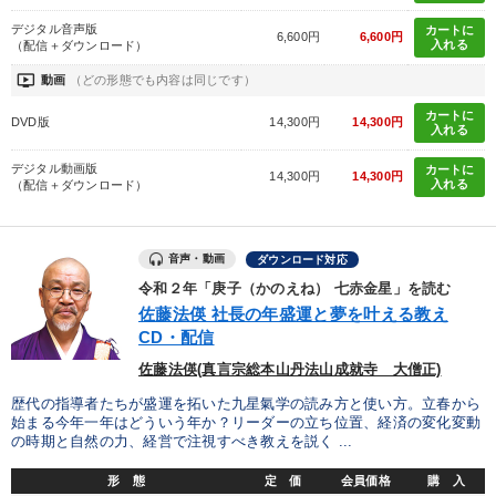
デジタル音声版
カートに
6,600円
6,600円
入れる
（配信＋ダウンロード）
ondemand_video
動画
（どの形態でも内容は同じです）
カートに
DVD版
14,300円
14,300円
入れる
デジタル動画版
カートに
14,300円
14,300円
入れる
（配信＋ダウンロード）
音声・動画
ダウンロード対応
令和２年「庚子（かのえね） 七赤金星」を読む
佐藤法偀 社長の年盛運と夢を叶える教え
CD・配信
佐藤法偀(真言宗総本山丹法山成就寺 大僧正)
歴代の指導者たちが盛運を拓いた九星氣学の読み方と使い方。立春から
始まる今年一年はどういう年か？リーダーの立ち位置、経済の変化変動
の時期と自然の力、経営で注視すべき教えを説く ...
形 態
定 価
会員価格
購 入