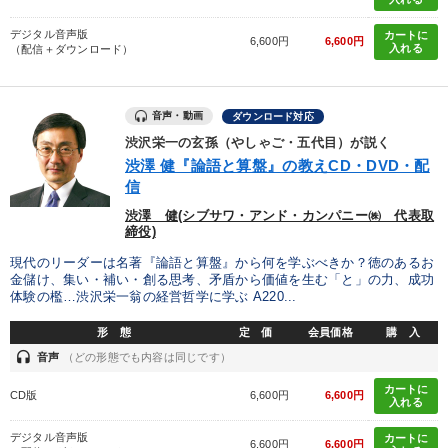
デジタル音声版
カートに
6,600円
6,600円
入れる
（配信＋ダウンロード）
音声・動画
ダウンロード対応
渋沢栄一の玄孫（やしゃご・五代目）が説く
渋澤 健『論語と算盤』の教えCD・DVD・配
信
渋澤 健(シブサワ・アンド・カンパニー㈱ 代表取
締役)
現代のリーダーは名著『論語と算盤』から何を学ぶべきか？徳のあるお
金儲け、集い・補い・創る思考、矛盾から価値を生む「と」の力、成功
体験の檻…渋沢栄一翁の経営哲学に学ぶ A220...
形 態
定 価
会員価格
購 入
headset
音声
（どの形態でも内容は同じです）
カートに
CD版
6,600円
6,600円
入れる
デジタル音声版
カートに
6,600円
6,600円