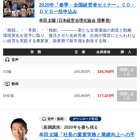
2020年「春季・全国経営者セミナー」ＣＤ・
ＤＶＤ一括申込み
目的別
牟田太陽 (日本経営合理化協会 理事長)
業績を伸ばしたい
財務・数字力の向上
「挑戦」・「革新」・「独創」――――新たな企業価値の創造と戦略
環境変化を逆手に取り、復活させた名経営者、伝統や慣習にとらわれな
い経営を実践する事業家、新業態で新市場を創造する辣...
新事業・新商品づくり
財務・数字力の向上
形 態
定 価
会員価格
購 入
経営体系を学びたい
社長の姿勢を学びたい
headset
音声
完売しま
CD版
165,000円
156,750円
した
キーワード
ondemand_video
動画
会長
賃金制度
交渉
プロ経営者
入門篇
完売しま
DVD版
185,900円
177,320円
した
話し方
音声・動画
ダウンロード対応
※「更新」を押すと「カテゴリー」「目的別」「キーワード」を更新いただけます。
〈基調講演〉2020年を勝ち残る
牟田太陽「社長の重要実務と業績向上への手