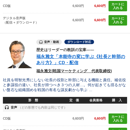
カートに
CD版
6,600円
6,600円
入れる
デジタル音声版
カートに
6,600円
6,600円
入れる
（配信＋ダウンロード）
音声・動画
ダウンロード対応
歴史はリーダーの教訓の宝庫――
福永雅文「本能寺の変に学ぶ《社長と幹部の
あり方》」CD・配信
福永雅文(戦国マーケティング 代表取締役)
社員を明智光秀にしない社長の役割と幹部に与える機能と責任。補佐役
と参謀役の違い、社長が持つべき３つの人材…。何が起きても揺るがな
い盤石な組織固めを戦国の有名な謀反劇から学ぶ ...
形 態
定 価
会員価格
購 入
headset
音声
（どの形態でも内容は同じです）
カートに
CD版
6,600円
6,600円
入れる