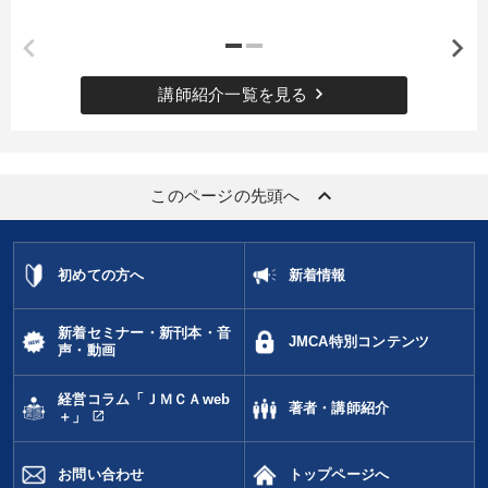
keyboard_arrow_right
講師紹介一覧を見る
keyboard_arrow_up
このページの先頭へ
初めての方へ
新着情報
新着セミナー・新刊本・音
JMCA特別コンテンツ
声・動画
経営コラム「ＪＭＣＡweb
著者・講師紹介
open_in_new
＋」
お問い合わせ
トップページへ