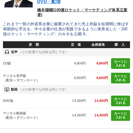
DVD・配信
橋本陽輔(100億ロケット・マーケティング体系立案
者)
これまで一部の外資系企業に秘匿されてきた売上利益を短期間に伸ばす
画期的な手法を、中小企業の社員が実践できるように体系化した〈100
億ロケット・マーケティング〉のキモを公開 A...
形 態
定 価
会員価格
購 入
headset
音声
（どの形態でも内容は同じです）
カートに
CD版
6,600円
6,600円
入れる
デジタル音声版
カートに
6,600円
6,600円
入れる
（配信＋ダウンロード）
ondemand_video
動画
（どの形態でも内容は同じです）
カートに
DVD版
14,300円
14,300円
入れる
デジタル動画版
カートに
14,300円
14,300円
入れる
（配信＋ダウンロード）