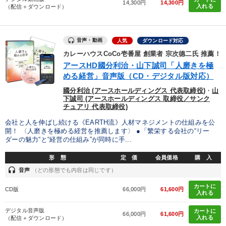
14,300円
14,300円
入れる
（配信＋ダウンロード）
音声・動画
人気
ダウンロード対応
カレーハウスCoCo壱番屋 創業者 宗次德二氏 推薦！
アースHD國分利治・山下誠司「人磨きを極
める経営」音声版（CD・デジタル版対応）
國分利治 (アースホールディングス 代表取締役)
・
山
下誠司 (アースホールディングス 取締役／サンク
チュアリ 代表取締役)
会社と人を伸ばし続ける《EARTH流》人材マネジメントの仕組みを公
開！ 〈人磨きを極める経営を推薦します〉 ●「繁栄する会社の“リー
ダーの魅力“と“経営の仕組み”が同時に手...
形 態
定 価
会員価格
購 入
headset
音声
（どの形態でも内容は同じです）
カートに
CD版
66,000円
61,600円
入れる
デジタル音声版
カートに
66,000円
61,600円
入れる
（配信＋ダウンロード）