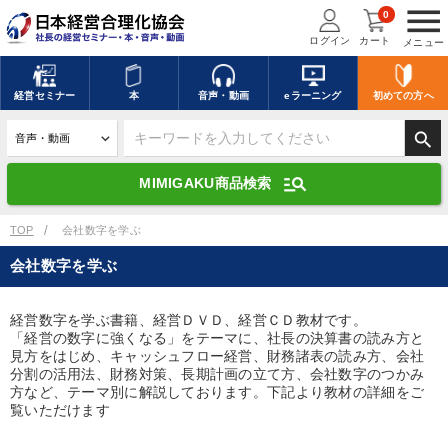
menu
0
ログイン
カート
メニュー
キーワードを入力して探す
edit
経営
セミナー
本
音声・動画
eラーニング
初めての方
へ
search
デジタル版対応のみ検索結果に表示する
manage_search
MIMIGAKU商品検索
search
上記の条件で検索
TOP
会社数字を学ぶ
会社数字を学ぶ
講演収録物を探す
mic
refresh
更新する
経営数字を学ぶ書籍、経営ＤＶＤ、経営ＣＤ教材です。
「経営の数字に強くなる」をテーマに、社長の決算書の読み方と
全国経営者セミナー講演収録物（全1315タイトル）からお探しいただけ
ます
見方をはじめ、キャッシュフロー経営、財務諸表の読み方、会社
分割の活用法、財務対策、長期計画の立て方、会社数字のつかみ
方など、テーマ別に解説しております。下記より教材の詳細をご
カテゴリー
覧いただけます