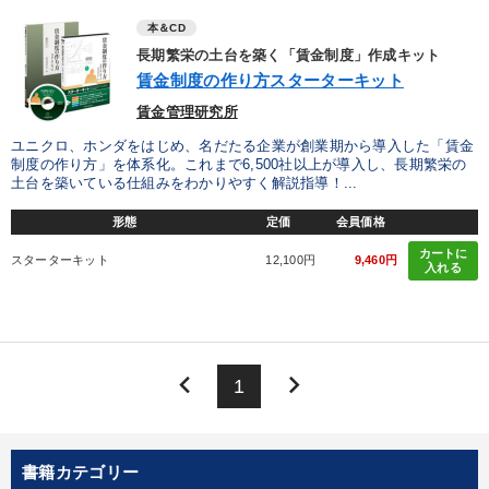
業種
本＆CD
長期繁栄の土台を築く「賃金制度」作成キット
賃金制度の作り方スターターキット
製造業
卸売・小売・飲食業
建設・不動産業
賃金管理研究所
IT・サービス・金融業
コンサルタント
専門家
ユニクロ、ホンダをはじめ、名だたる企業が創業期から導入した「賃金
制度の作り方」を体系化。これまで6,500社以上が導入し、長期繁栄の
土台を築いている仕組みをわかりやすく解説指導！...
キーワード
形態
定価
会員価格
カートに
コロナ禍対策
生き方の指針
感動講話
ベンチャー
スターターキット
12,100円
9,460円
入れる
MBA
お金の授業
※「更新」を押すと「テーマ」「キーワード」を更新いただけます。
keyboard_arrow_left
keyboard_arrow_right
1
経営音声・動画を探す
ondemand_video
refresh
更新する
全国経営者セミナー収録物以外の経営教材（全761タイトル）からお探
書籍カテゴリー
しいただけます