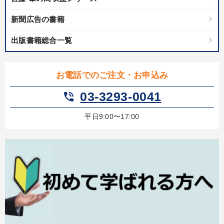
後継社長・アトツギ
新聞広告の書籍
出版書籍総合一覧
目的別
発想力を磨きたい
財務・数字力の向上
お電話でのご注文・お申込み
新事業・新商品づくり
リーダーの魅力向上
03-3293-0041
phone_in_talk
パフォーマンス向上
販売力を強化したい
平日9:00〜17:00
キーワード
聞き手・作間信司
会長
心を磨く
モノづくり
稲盛和夫
M&A
※「更新」を押すと「カテゴリー」「目的別」「キーワード」を更新いただけます。