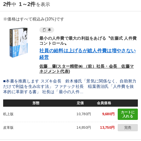
優秀各社の智恵と戦略
事業家のロマンと経営
2件
1～2件
中
を表示
若手異才経営者の発想
専門家のアドバイス
※価格はすべて税込み(10%)です
本
リーダーの器量を学ぶ
最小の人件費で最大の利益をあげる〝佐藤式 人件費
コントロール〟
テーマ
社員の給料は上げるが総人件費は増やさない
経営
佐藤 肇(スター精密㈱ （前）社長・会長 佐藤マ
【4月】音声・映像
ネジメント代表)
仕事のスキルと人間力を高める知恵を身につける
■本書を推薦します スズキ会長 鈴木修氏「景気に関係なく、自助努力
だけで利益を生み出す法」 ファナック社長 稲葉善治氏「人件費を抜
本的に革新する書」 社長は「最小の人件...
2025年春季全国経営者セミナー収録講演ＣＤ・講演ＤＶＤ・デジ
タル版（音声／動画ストリーミング・ダウンロード）
形態
定価
会員価格
2026年夏季全国経営者セミナー収録講演ＣＤ・講演ＤＶＤ・デジ
カートに
机上版
10,780円
9,680円
タル版（音声／動画ストリーミング・ダウンロード）
入れる
皮革版
14,850円
13,750円
完売
【3月】音声・映像
営業・社員研修