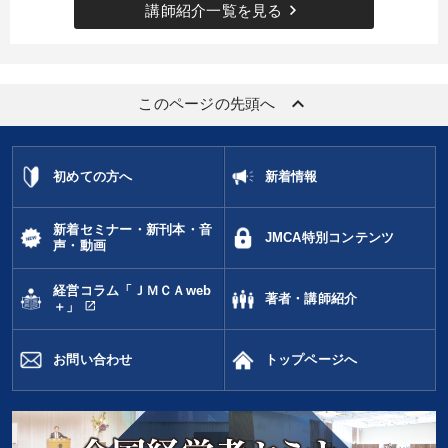
※「更新」を押すと「タグ・キーワード」を更新いただけます。
keyboard_arrow_right
講師紹介一覧を見る
keyboard_arrow_up
このページの先頭へ
初めての方へ
新着情報
新着セミナー・新刊本・音
JMCA特別コンテンツ
声・動画
経営コラム「ＪＭＣＡweb
著者・講師紹介
open_in_new
＋」
お問い合わせ
トップページへ