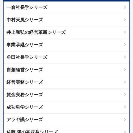
一倉社長学シリーズ
カテゴリー
中村天風シリーズ
148回夏季大会
井上和弘の経営革新シリーズ
「利上げ時代の最新・銀行対策」＋「不動産市況予測」＋「市場
事業承継シリーズ
予測と株式投資」最新刊
牟田社長学シリーズ
経営リーダーの考え方と戦略を学ぶ
大竹愼一書籍
自創経営シリーズ
【3月】音声・映像
《強い財務を実践する経営者》講話４選
経営実務シリーズ
経営戦略・経営実務
賃金実務シリーズ
全国経営者セミナー収録〈売れ筋・人気ランキング〉＆新刊・好
評講話
成功哲学シリーズ
最新刊・戦略参謀ChatGPT実戦法と中小企業のDXと講話ご案内
アラヤ識シリーズ
改善・生産性向上
最新技術・トレンド
佐藤 肇の高収益シリーズ