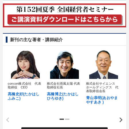
タグから探す
local_offer
refresh
更新する
すべての音声・動画（全2076タイトル）からお探しいただけます
タグ・キーワード
新刊の主な著者・講師紹介
松下幸之助
心を磨く
一流人
労務問題・人事対策
会長
大竹愼一
インバウンド
リピート
お金の授業
株式投資
スポーツ関連
成功哲学
concon株式会社 代表
株式会社雨風太陽 代表
株式会社サイエンス
髙
取締役 CEO
取締役社長
ホールディングス 代
村
運勢・先見
政治家
企業再建
相続・事業承継
表取締役会長
髙橋史好(たかはし
高橋博之(たかはし
し
青山恭明(あおやま
ふみこ)
ひろゆき)
やすあき )
賃金制度
思考法
金融
営業力強化
推薦
通販
販売戦略
海外の成功事例