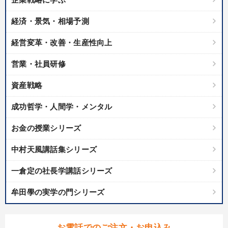
【最新刊】時代を超える経営150の言葉＋社長のスピーチ・話材
集２タイトル
経済・景気・相場予測
井上和弘の財務力UP
【5月】音声・映像
経営変革・改善・生産性向上
最新刊・戦略参謀ChatGPT実戦法と中小企業のDXと講話ご案内
営業・社員研修
147回春季大会
社員が自律的に動き出す組織づくり
資産戦略
資産戦略
成功哲学・人間学・メンタル
全国経営者セミナー収録〈売れ筋・人気〉音声＆動画20選
お金の授業シリーズ
【最新刊】精神科医・和田秀樹の「老いない力」＋健康な社長と
会社をつくる厳選講話
中村天風講話集シリーズ
最新トレンドと時代の潮流を押さえる
最新技術・トレンド
一倉定の社長学講話シリーズ
【3月】音声・映像
牟田學の実学の門シリーズ
目的別
お電話でのご注文・お申込み