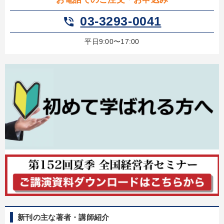
03-3293-0041
phone_in_talk
社員研修を行いたい
社長の姿勢を学びたい
平日9:00〜17:00
財務・数字力の向上
新事業・新商品づくり
財務・数字力の向上
経営体系を学びたい
キーワード
労務問題・リスク対策
稲盛和夫
金利
地方企業の勝ち方
イノベーション
感動講話
※「更新」を押すと「カテゴリー」「目的別」「キーワード」を更新いただけます。
タグから探す
local_offer
refresh
更新する
すべての音声・動画（全2076タイトル）からお探しいただけます
新刊の主な著者・講師紹介