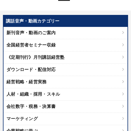
製造業
卸売・小売・飲食業
建設・不動産業
IT・サービス・金融業
コンサルタント
専門家
講話音声・動画カテゴリー
新刊音声・動画のご案内
キーワード
全国経営者セミナー収録
推薦
節税
販売戦略
早わかり
中小企業
教育
《定期刊行》月刊講話経営塾
ダウンロード・配信対応
※「更新」を押すと「テーマ」「キーワード」を更新いただけます。
経営戦略・経営実務
経営音声・動画を探す
ondemand_video
refresh
更新する
人材・組織・採用・スキル
全国経営者セミナー収録物以外の経営教材（全761タイトル）からお探
しいただけます
会社数字・税務・決算書
カテゴリー
マーケティング
企業戦略に学ぶ