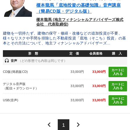
優秀各社の智恵と戦略
事業家のロマンと経営
榎本龍馬「底地投資の基礎知識」音声講座
（簡易CD版・デジタル版）
若手異才経営者の発想
専門家のアドバイス
榎本龍馬 (地主フィナンシャルアドバイザーズ株式
会社 代表取締役)
リーダーの器量を学ぶ
建物を一切持たず、建物の保守・修繕・改修などの追加投資が不要、
様々なリスクや手間を排除した不動産投資「底地（そこち）投資」の基
本とその方法について、地主フィナンシャルアドバイザーズ...
テーマ
形 態
定 価
会員価格
購 入
headset
音声
（どの形態でも内容は同じです）
企業戦略に学ぶ
【3月】音声・映像
カートに
CD版(簡易版CD)
33,000円
33,000円
入れる
経済・景気・相場予測
後継社長・アトツギ
デジタル音声版
カートに
33,000円
33,000円
歴史・古典に学ぶ実務講話
入れる
（配信＋ダウンロード）
カートに
2025年春季全国経営者セミナー収録講演ＣＤ・講演ＤＶＤ・デジ
USB(音声)
33,000円
33,000円
入れる
タル版（音声／動画ストリーミング・ダウンロード）
業種
keyboard_arrow_left
keyboard_arrow_right
1