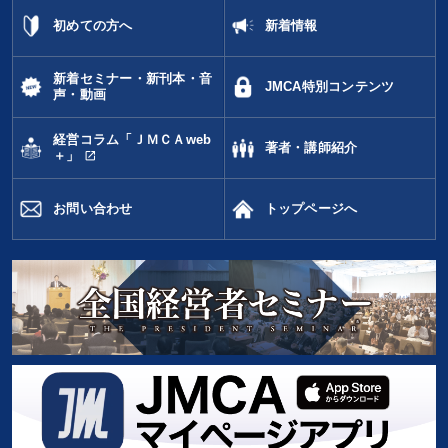
初めての方へ
新着情報
新着セミナー・新刊本・音
JMCA特別コンテンツ
声・動画
経営コラム「ＪＭＣＡweb
著者・講師紹介
open_in_new
＋」
お問い合わせ
トップページへ