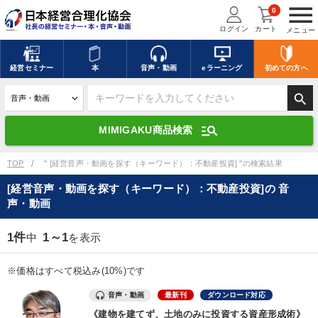
menu
0
ログイン
カート
メニュー
キーワードを入力して探す
edit
経営
セミナー
本
音声・動画
eラーニング
初めての方
へ
search
デジタル版対応のみ検索結果に表示する
manage_search
MIMIGAKU商品検索
search
上記の条件で検索
TOP
" [経営音声・動画を探す（キーワード）：不動産投資] "の検索結果
[経営音声・動画を探す（キーワード）：不動産投資]の 音
声・動画
講演収録物を探す
mic
refresh
更新する
1件
1～1
中
を表示
全国経営者セミナー講演収録物（全1315タイトル）からお探しいただけ
ます
※価格はすべて税込み(10%)です
カテゴリー
音声・動画
最新刊
ダウンロード対応
《建物を建てず、土地のみに投資する資産形成術》