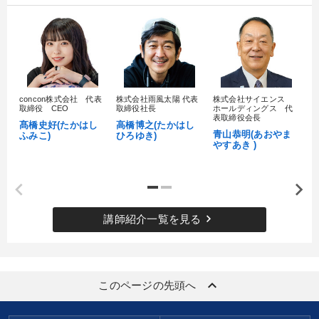
タグ・キーワード
いい会社
上場企業
会社を守る
感動講話
多角化・新規事業
老舗企業
銀行交渉
concon株式会社 代表
株式会社雨風太陽 代表
株式会社サイエンス
髙
取締役 CEO
取締役社長
ホールディングス 代
村
表取締役会長
リーダーシップ
一流人
通販
生産性向上
話し方
髙橋史好(たかはし
高橋博之(たかはし
し
青山恭明(あおやま
ふみこ)
ひろゆき)
やすあき )
FCビジネス
リピート
創業者
大竹愼一
ブランディング
AI
コロナ禍対策
人事戦略
会社数字を学ぶ
デジタルマーケティング
keyboard_arrow_right
講師紹介一覧を見る
多様性・ダイバーシティ
推薦
keyboard_arrow_up
このページの先頭へ
※「更新」を押すと「タグ・キーワード」を更新いただけます。