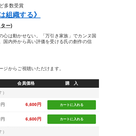
ど多数受賞
造は組織する》
ター)
の心は動かせない。「万引き家族」でカンヌ国
。国内外から高い評価を受ける氏の創作の信
ージからご視聴いただけます。
会員価格
購 入
す）
0円
6,600円
カートに
入れる
0円
6,600円
カートに
入れる
す）