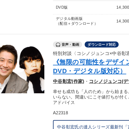
14,30
DVD版
デジタル動画版
14,30
（配信＋ダウンロード）
音声・動画
ダウンロード対応
特別対談〈コシノジュンコ×中谷彰
《無限の可能性をデザイ
DVD・デジタル版対応）
中谷彰宏(作家)
・
コシノジュンコ(デ
幸せも成功も「人のため」から始まる
いらない。間違いにこそ値打ちが付く
アドバイス
A22318
中谷彰宏氏の達人シリーズ最新刊「