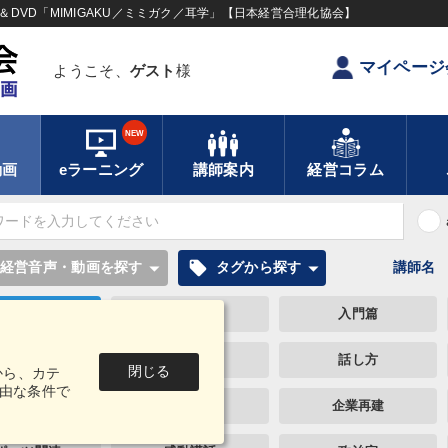
DVD「MIMIGAKU／ミミガク／耳学」【日本経営合理化協会】
マイページ
ようこそ、
ゲスト
様
NEW
動画
eラーニング
講師案内
経営コラム
local_offer
経営音声・動画を探す
タグから探す
講師名
一流人
未来先見
入門篇
ベラルアーツ
教育
話し方
閉じる
から、カテ
由な条件で
題・リスク対策
賃金制度
企業再建