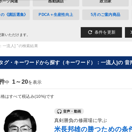
ポーツ関連
感動講話
政治家
者の《講話選集》
PDCA＋生産性向上
5月のご案内商品
refresh
cl
条件を更新
更新いただけます。
：一流人] "の検索結果
[タグ・キーワードから探す（キーワード）：一流人]の 音
7件
1～20
中
を表示
格はすべて税込み(10%)です
音声・動画
真剣勝負の修羅場に学ぶ
米長邦雄の勝つための条件