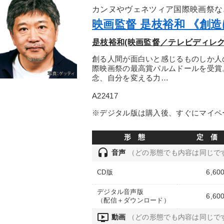
カンヌやヴェネツィア国際映画祭な
映画監督 是枝裕和 《創
是枝裕和(映画監督／テレビディレク
創る人間が面白いと感じるものしか人
際映画祭の最高賞パルムドールを受賞
念、自分を変える力…
A22417
※デジタル版は購入後、すぐにマイペ
形 態
定 価
headset
音声
（どの形態でも内容は同じで
6,60
CD版
デジタル音声版
6,60
（配信＋ダウンロード）
ondemand_video
動画
（どの形態でも内容は同じで