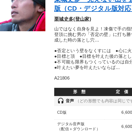
版（CD・デジタル版対応
栗城史多(登山家)
山ではなく自身を見よ！凍傷で手の指
登頂に挑む男の「否定の壁」に打ち勝
成した時の落とし穴…
●否定という壁をなくすには ●心に
●目標と頂 ●目標を叶えた後の落とし
●不可能も限界もつくっているのは自
●叶えたい夢を叶えたいならば…
A21806
形 態
定 価
headset
音声
（どの形態でも内容は同じで
6,60
CD版
デジタル音声版
6,60
（配信＋ダウンロード）