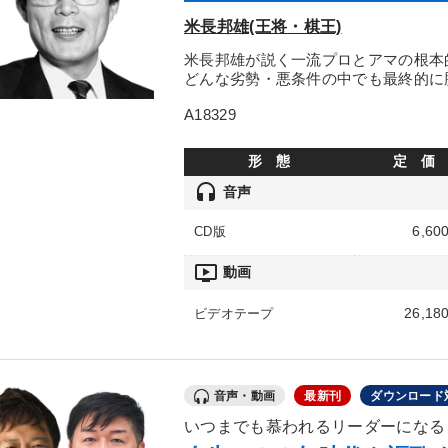
米長邦雄(王将・棋王)
米長邦雄が説く一流プロとアマの根本
どんな劣勢・悪条件の中でも最終的に
A18329
形 態
定 価
headset
音声
6,60
CD版
ondemand_video
動画
26,18
ビデオテープ
音声・動画
最新刊
ダウンロード
いつまでも慕われるリーダーになる