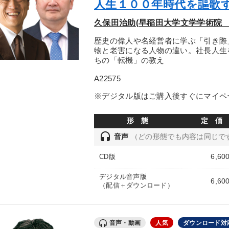
人生１００年時代を謳歌
久保田治助(早稲田大学文学学術院 
歴史の偉人や名経営者に学ぶ「引き際
物と老害になる人物の違い。社長人生
ちの「転機」の教え
A22575
※デジタル版はご購入後すぐにマイペ
形 態
定 価
headset
音声
（どの形態でも内容は同じで
6,60
CD版
デジタル音声版
6,60
（配信＋ダウンロード）
音声・動画
人気
ダウンロード対