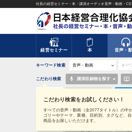
社長の経営セミナー・本・講演オーディオ音声・動画・CD＆
経営セミナー
本
音声・
キーワード検索
mic
ondemand_video
こだわり検索
講演収録物を探す
いい会社
こだわり検索をお試しください！
ドラッカー
リ
タグ・
すべての音声・動画（全2077タイトル）の中
キーワード
ゴリーやテーマ、業種、目的別、タグなど、自
インバウンド
労務問
商品をお探しいただけます。