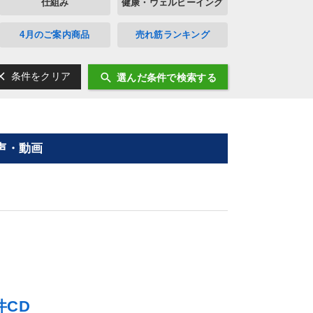
仕組み
健康・ウェルビーイング
4月のご案内商品
売れ筋ランキング
ear
search
条件をクリア
選んだ条件で検索する
声・動画
CD