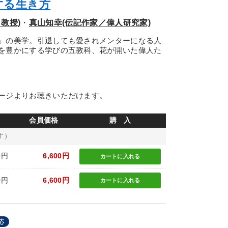
する生き方
教授)
・
真山知幸(伝記作家／偉人研究家)
」の美学。引退しても愛されメンターになる人
を豊かにする学びの五教科、花が開いた偉人た
ージよりお聴きいただけます。
会員価格
購 入
す）
0円
6,600円
カートに
入れる
0円
6,600円
カートに
入れる
応