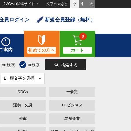
JMCAの関連サイト
文字の大きさ
小
中
大
会員ログイン
新規会員登録（無料）
0
ご案内
初めての方へ
カート
search
and検索
or検索
検索する
一倉定
SDGs
運勢・先見
FCビジネス
推薦
老舗企業