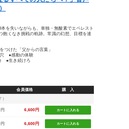
）
9本を失いながらも、単独・無酸素でエベレスト
つ飽くなき挑戦の軌跡。常識の幻想、目標を達
火をつけた「父からの言葉」
穴 ●感動の体験
分 ●生き続けろ
会員価格
購 入
す）
0円
6,600円
カートに
入れる
0円
6,600円
カートに
入れる