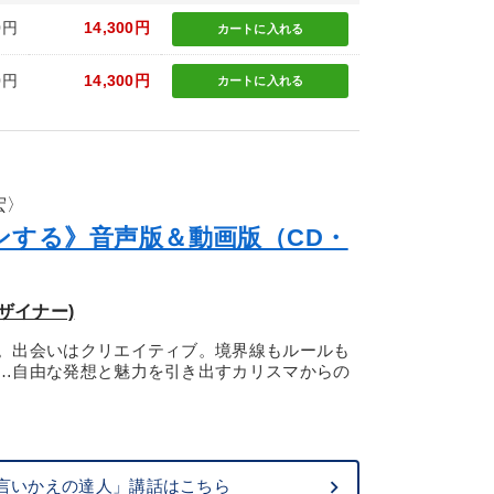
0円
14,300円
カートに
入れる
0円
14,300円
カートに
入れる
宏〉
ンする》音声版＆動画版（CD・
ザイナー)
。出会いはクリエイティブ。境界線もルールも
…自由な発想と魅力を引き出すカリスマからの
言いかえの達人」講話はこちら