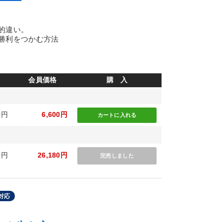
的違い。
勝利をつかむ方法
会員価格
購 入
0円
6,600円
カートに
入れる
0円
26,180円
完売しました
対応