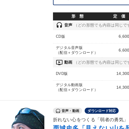
形 態
定 価
headset
音声
（どの形態でも内容は同じで
6,60
CD版
デジタル音声版
6,60
（配信＋ダウンロード）
ondemand_video
動画
（どの形態でも内容は同じで
14,30
DVD版
デジタル動画版
14,30
（配信＋ダウンロード）
音声・動画
ダウンロード対応
折れない心をつくる「弱者の勇気」
栗城史多「見えない山を