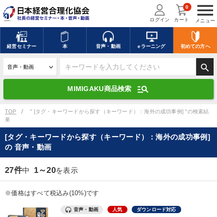
menu
0
ログイン
カート
メニュー
キーワードを入力して探す
edit
経営
セミナー
本
音声・動画
eラーニング
初めての方
へ
search
デジタル版対応のみ検索結果に表示する
manage_search
MIMIGAKU商品検索
search
上記の条件で検索
TOP
" [タグ・キーワードから探す（キーワード）：海外の成功事例] "の検索結
果
[タグ・キーワードから探す（キーワード）：海外の成功事例]
講演収録物を探す
mic
refresh
の 音声・動画
更新する
全国経営者セミナー講演収録物（全1315タイトル）からお探しいただけ
27件
1～20
中
を表示
ます
※価格はすべて税込み(10%)です
カテゴリー
音声・動画
人気
ダウンロード対応