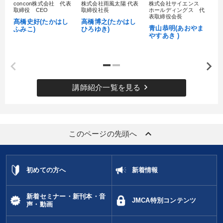
concon株式会社 代表
株式会社雨風太陽 代表
株式会社サイエンス
髙
取締役 CEO
取締役社長
ホールディングス 代
村
表取締役会長
髙橋史好(たかはし
高橋博之(たかはし
し
青山恭明(あおやま
ふみこ)
ひろゆき)
やすあき )
keyboard_arrow_right
講師紹介一覧を見る
keyboard_arrow_up
このページの先頭へ
初めての方へ
新着情報
新着セミナー・新刊本・音
JMCA特別コンテンツ
声・動画