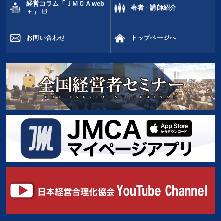
経営コラム「ＪＭＣＡweb
著者・講師紹介
open_in_new
＋」
お問い合わせ
トップページへ