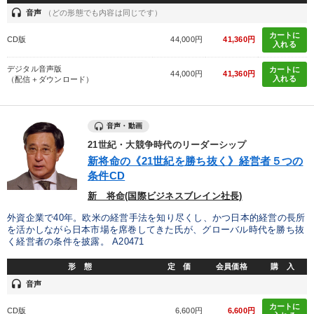
headset
音声
（どの形態でも内容は同じです）
カートに
CD版
44,000円
41,360円
入れる
デジタル音声版
カートに
44,000円
41,360円
入れる
（配信＋ダウンロード）
音声・動画
21世紀・大競争時代のリーダーシップ
新将命の《21世紀を勝ち抜く》経営者５つの
条件CD
新 将命(国際ビジネスブレイン社長)
外資企業で40年。欧米の経営手法を知り尽くし、かつ日本的経営の長所
を活かしながら日本市場を席巻してきた氏が、グローバル時代を勝ち抜
く経営者の条件を披露。 A20471
形 態
定 価
会員価格
購 入
headset
音声
カートに
CD版
6,600円
6,600円