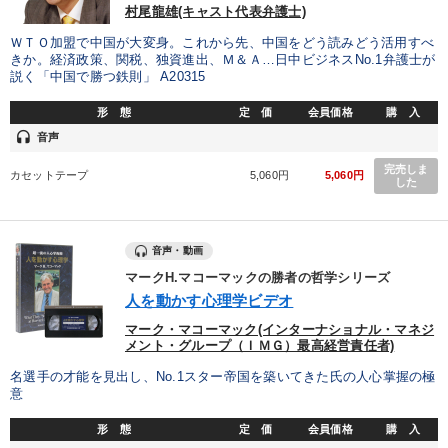
村尾龍雄(キャスト代表弁護士)
ＷＴＯ加盟で中国が大変身。これから先、中国をどう読みどう活用すべ
きか。経済政策、関税、独資進出、Ｍ＆Ａ…日中ビジネスNo.1弁護士が
説く「中国で勝つ鉄則」 A20315
形 態
定 価
会員価格
購 入
headset
音声
完売しま
カセットテープ
5,060円
5,060円
した
音声・動画
マークH.マコーマックの勝者の哲学シリーズ
人を動かす心理学ビデオ
マーク・マコーマック(インターナショナル・マネジ
メント・グループ（ＩＭＧ）最高経営責任者)
名選手の才能を見出し、No.1スター帝国を築いてきた氏の人心掌握の極
意
形 態
定 価
会員価格
購 入