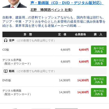
※「更新」を押すと「タグ・キーワード」を更新いただけます。
声・動画版（CD・DVD・デジタル版対応）
石野 博(関西ペイント 社長)
自動車、建築用…の塗料でトップシェアながらも、国内市場は頭打ち。
アジア・中東・アフリカを中心とした未曽有の成長市場に挑み快進撃を
続ける、業界常識を塗り替える老舗メーカーの戦略 ...
形 態
定 価
会員価格
購 入
headset
音声
（どの形態でも内容は同じです）
カートに
CD版
6,600円
6,600円
入れる
デジタル音声版
カートに
6,600円
6,600円
入れる
（配信＋ダウンロード）
ondemand_video
動画
（どの形態でも内容は同じです）
カートに
DVD版
14,300円
14,300円
入れる
デジタル動画版
カートに
14,300円
14,300円
入れる
（配信＋ダウンロード）