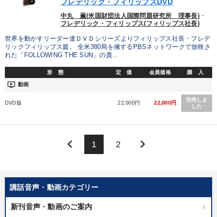
フレデリック・フィリップスDVD
中丸 薫(米国財団法人国際問題研究所 理事長)
・
フレデリック・フィリップス(フィリップス社長)
世界を動かすリーダー達ＤＶＤシリーズよりフィリップス社長・フレデ
リックフィリップス篇。 全米380局を擁するPBSネットワークで放映さ
れた「FOLLOWING THE SUN」の貴...
形 態
定 価
会員価格
購 入
ondemand_video
動画
完売しま
DVD版
22,000円
22,000円
した
keyboard_arrow_left
keyboard_arrow_right
1
2
講話音声・動画カテゴリー
新刊音声・動画のご案内