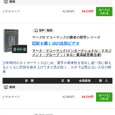
ondemand_video
動画
カートに
ビデオテープ
42,900円
38,720円
入れる
音声・動画
マークH.マコーマックの勝者の哲学シリーズ
巨財を築く16の法則ビデオ
マーク・マコーマック(インターナショナル・マネジ
メント・グループ（ＩＭＧ）最高経営責任者)
少年時代のタイガーウッズはじめ、選手の将来性を見出し超一流に鍛え
るとともに巨財を築き上げてきた氏が説く、カネでは買えない人生の財
産
形 態
定 価
会員価格
購 入
ondemand_video
動画
カートに
ビデオテープ
42,900円
38,720円
入れる