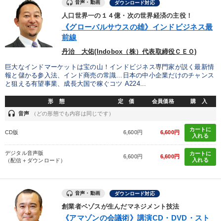
音声・動画
ダウンロード対応
製造業
卸売・小売・飲食業
建設・不動産業
人口世界一の１４億・次の世界経済の主役！
《グローバルサウスの雄》インドビジネス最
IT・サービス・金融業
コンサルタント
専門家
前線
丹治 大佑(Indobox（株）代表取締役ＣＥＯ)
キーワード
巨大なインドマーケットは宝の山！インドビジネス専門家が説く最新情
報と儲かる参入法、インド商売の常識…日本の中小企業だけのチャンス
と狙える有望事業、成長大国で稼ぐコツ A224...
中小企業
広報・PR
会社数字を学ぶ
デザイン
形 態
定 価
会員価格
購 入
多様性・ダイバーシティ
株式投資
headset
音声
（どの形態でも内容は同じです）
カートに
CD版
6,600円
6,600円
入れる
※「更新」を押すと「テーマ」「キーワード」を更新いただけます。
デジタル音声版
カートに
6,600円
6,600円
入れる
（配信＋ダウンロード）
経営音声・動画を探す
ondemand_video
refresh
更新する
全国経営者セミナー収録物以外の経営教材（全762タイトル）からお探
しいただけます
音声・動画
ダウンロード対応
創業者ベゾスが生んだマネジメント技法
カテゴリー
《アマゾンの会議術》講演CD・DVD・スト