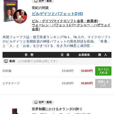
音声・動画
世紀の対談
ビルゲイツとバフェットDVD
ビル・ゲイツ(マイクロソフト会長・創業者)
・
ウォーレン・バフェット(バークシャー・ハザウェイ
会長)
米国フォーブス誌・億万長者ランキング№１、№２の、マイクロソフト
のビルゲイツと長期投資の神様バフェットの異色対談を収録。「幸運」
と「人」と「お金」をひきつける、生き方の極意と成功哲...
形 態
定 価
会員価格
購 入
ondemand_video
動画
（どの形態でも内容は同じです）
カートに
DVD版
33,000円
30,800円
入れる
完売しま
ビデオテープ
33,000円
30,800円
した
音声・動画
世界制覇にかけるオランダの誇り