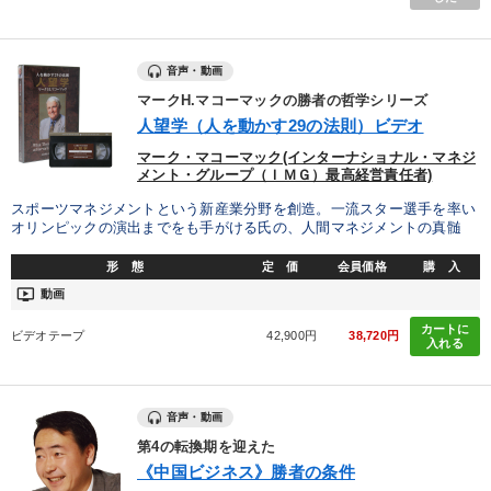
音声・動画
マークH.マコーマックの勝者の哲学シリーズ
人望学（人を動かす29の法則）ビデオ
マーク・マコーマック(インターナショナル・マネジ
メント・グループ（ＩＭＧ）最高経営責任者)
スポーツマネジメントという新産業分野を創造。一流スター選手を率い
オリンピックの演出までをも手がける氏の、人間マネジメントの真髄
形 態
定 価
会員価格
購 入
ondemand_video
動画
カートに
ビデオテープ
42,900円
38,720円
入れる
音声・動画
第4の転換期を迎えた
《中国ビジネス》勝者の条件