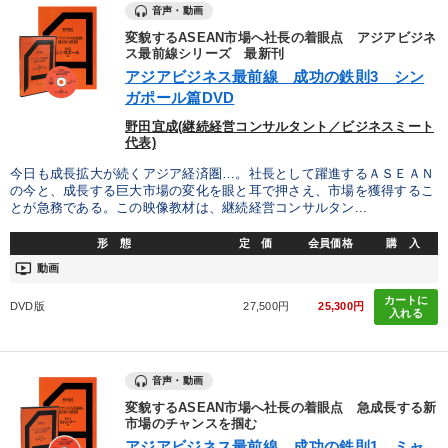
音声・動画
変貌するASEAN市場へ社長の着眼点 アジアビジネ
ス最前線シリーズ 最新刊
アジアビジネス最前線 成功の鉄則3 シン
ガポール篇DVD
野田宜成(継続経営コンサルタント／ビジネスミート
代表)
今日も成長拡大が続くアジア経済圏…。社長として躍進するＡＳＥＡＮ
の今と、成長する巨大市場の変化を眼と耳で押さえ、市場を獲得するこ
とが急務である。この映像教材は、継続経営コンサルタン...
形 態
定 価
会員価格
購 入
ondemand_video
動画
カートに
DVD版
27,500円
25,300円
入れる
音声・動画
変貌するASEAN市場へ社長の着眼点 急成長する新
市場のチャンスを掴む
アジアビジネス最前線 成功の鉄則1 ミャ