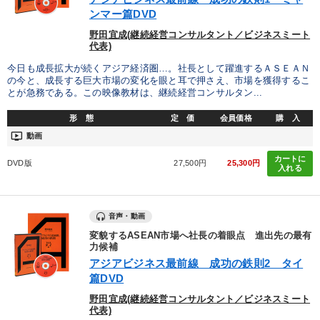
ンマー篇DVD
野田宜成(継続経営コンサルタント／ビジネスミート
代表)
今日も成長拡大が続くアジア経済圏…。社長として躍進するＡＳＥＡＮ
の今と、成長する巨大市場の変化を眼と耳で押さえ、市場を獲得するこ
とが急務である。この映像教材は、継続経営コンサルタン...
形 態
定 価
会員価格
購 入
ondemand_video
動画
カートに
DVD版
27,500円
25,300円
入れる
音声・動画
変貌するASEAN市場へ社長の着眼点 進出先の最有
力候補
アジアビジネス最前線 成功の鉄則2 タイ
篇DVD
野田宜成(継続経営コンサルタント／ビジネスミート
代表)