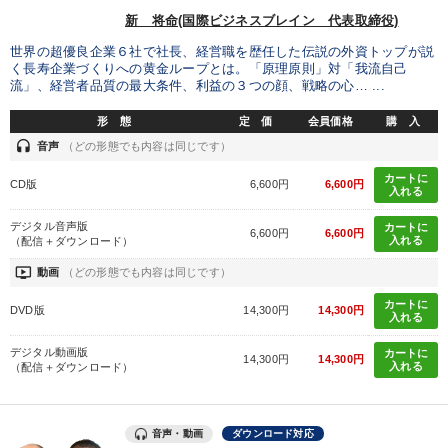
新 将命(国際ビジネスブレイン 代表取締役)
目的別
世界の超優良企業６社で社長、経営職を歴任した伝説の外資トップが説
く長寿企業づくりへの黄金ループとは。「原理原則」対「我流自己
流」、経営者品質の最大条件、利益の３つの顔、戦略の心… ...
新事業・新商品づくり
財務・数字力の向上
形 態
定 価
会員価格
購 入
パフォーマンス向上
業績を伸ばしたい
headset
音声
（どの形態でも内容は同じです）
カートに
社長の姿勢を学びたい
社員研修を行いたい
CD版
6,600円
6,600円
入れる
デジタル音声版
カートに
6,600円
6,600円
キーワード
入れる
（配信＋ダウンロード）
ondemand_video
動画
（どの形態でも内容は同じです）
入門篇
デジタルマーケティング
労務問題・人事対策
カートに
DVD版
14,300円
14,300円
入れる
トレンド
銀行交渉
投資
デジタル動画版
カートに
14,300円
14,300円
入れる
（配信＋ダウンロード）
※「更新」を押すと「カテゴリー」「目的別」「キーワード」を更新いただけます。
音声・動画
ダウンロード対応