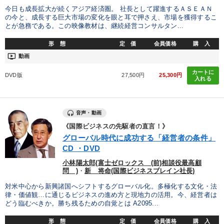
今日も成長拡大が続くアジア経済圏。 社長として躍進するＡＳＥＡＮ
の今と、成長する巨大市場の変化を眼と耳で押さえ、市場を獲得するこ
とが急務である。この映像教材は、継続経営コンサルタン...
形 態
定 価
会員価格
購 入
ondemand_video
動画
カートに
DVD版
27,500円
25,300円
入れる
音声・動画
《国際ビジネスの先駆者の直言！》
グローバル時代に成功する「経営者の条件」
CD ・DVD
小林陽太郎(富士ゼロックス (前)相談役最高顧
問 )
・
新 将命(国際ビジネスブレイン社長)
対米中心から新興諸国へシフトするグローバル化。多極化する文化・法
律・価値観…に通じるビジネスの進め方と現地力の活用。今、経営者は
どう臨むべきか。勝ち残るための自覚とは A2095...
形 態
定 価
会員価格
購 入