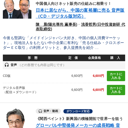
タグから探す
local_offer
refresh
更新する
中国個人向けネット販売の仕組みに相乗り！
日本に居ながら、中国の富裕層に売る 音声版
すべての音声・動画（全2077タイトル）からお探しいただけます
（CD・デジタル版対応）
タグ・キーワード
陳 晨(陽光尊尚 薫事長)
・
浅香哲男(日中投資創研 代
表取締役)
今後も堅調な「メイドインジャパン大好き、中国の個人消費マーケッ
マネジメント
不動産投資
多様性・ダイバーシティ
ト」。現地法人をもたない中小企業に有利な「売る仕組み・クロスボー
ダーＥＣ取引」の利用メリットと、参入提携先を紹介 ...
企業再建
AI
ベンチャー
インバウンド
採用
形 態
定 価
会員価格
購 入
headset
音声
（どの形態でも内容は同じです）
いい会社
ビジネスモデル
投資
リベラルアーツ
カートに
CD版
6,600円
6,600円
労務問題・リスク対策
株式市場
相続・事業承継
入れる
デジタル音声版
カートに
未来先見
プロ経営者
聞き手・作間信司
6,600円
6,600円
入れる
（配信＋ダウンロード）
IT・デジタル活用
早わかり
広報・PR
創業者
音声・動画
ダウンロード対応
不動産
リピート
《関西ペイント》新興国の積極開拓で世界一を狙う
グローバル中堅後発メーカーの成長戦略 音