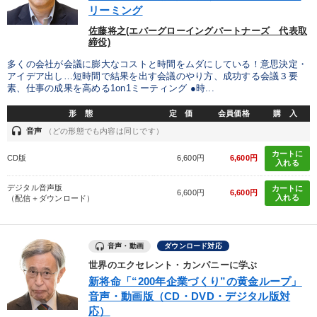
リーミング
佐藤将之(エバーグローイングパートナーズ 代表取
営業・社員研修
締役)
「利上げ時代の最新・銀行対策」＋「不動産市況予測」＋「市場
多くの会社が会議に膨大なコストと時間をムダにしている！意思決定・
予測と株式投資」最新刊
アイデア出し…短時間で結果を出す会議のやり方、成功する会議３要
素、仕事の成果を高める1on1ミーティング ●時...
【2月】音声・映像
社員が自律的に動き出す組織づくり
形 態
定 価
会員価格
購 入
headset
資産戦略
音声
（どの形態でも内容は同じです）
カートに
CD版
6,600円
6,600円
2025年夏季全国経営者セミナー収録講演ＣＤ・講演ＤＶＤ・デジ
入れる
タル版（音声／動画ストリーミング・ダウンロード）
デジタル音声版
カートに
6,600円
6,600円
入れる
（配信＋ダウンロード）
【1月】音声・映像
経営戦略・経営実務
2025年春季全国経営者セミナー収録講演ＣＤ・講演ＤＶＤ・デジ
タル版（音声／動画ストリーミング・ダウンロード）
音声・動画
ダウンロード対応
世界のエクセレント・カンパニーに学ぶ
最新刊・戦略参謀ChatGPT実戦法と中小企業のDXと講話ご案内
新将命「“200年企業づくり”の黄金ループ」
音声・動画版（CD・DVD・デジタル版対
改善・生産性向上
数字・税務・決算書
応）