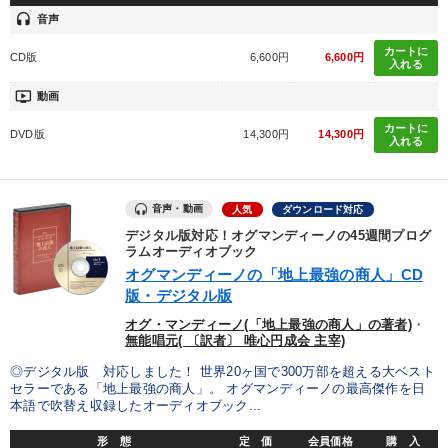
headset
音声
カートに
CD版
6,600円
6,600円
入れる
ondemand_video
動画
カートに
DVD版
14,300円
14,300円
入れる
音声・動画
人気
ダウンロード対応
デジタル版対応！オグマンディーノの45週間プログ
ラムオーディオブック
オグマンディーノの「地上最強の商人」CD
版・デジタル版
オグ・マンディーノ(「地上最強の商人」の著者)
・
無能唱元( 〔訳者〕 唯心円成会 主宰)
◎デジタル版 対応しました！ 世界20ヶ国で300万部を超える大ベスト
セラーである「地上最強の商人」。 オグマンディーノの最高傑作を日
本語で吹替え収録したオーディオブック...
形 態
定 価
会員価格
購 入