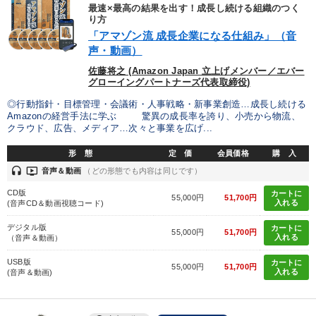
優秀各社の智恵と戦略
事業家のロマンと経営
最速×最高の結果を出す！成長し続ける組織のつく
り方
「アマゾン流 成長企業になる仕組み」（音
若手異才経営者の発想
専門家のアドバイス
声・動画）
リーダーの器量を学ぶ
佐藤将之 (Amazon Japan 立上げメンバー／エバー
グローイングパートナーズ代表取締役)
◎行動指針・目標管理・会議術・人事戦略・新事業創造…成長し続ける
テーマ
Amazonの経営手法に学ぶ 驚異の成長率を誇り、小売から物流、
クラウド、広告、メディア…次々と事業を広げ...
「儲けの本質」を突く
会社のパフォーマンスを高める講話
形 態
定 価
会員価格
購 入
headset
ondemand_video
音声＆動画
（どの形態でも内容は同じです）
【2月】音声・映像
大竹愼一書籍
CD版
カートに
55,000円
51,700円
入れる
(音声CD＆動画視聴コード)
「利上げ時代の最新・銀行対策」＋「不動産市況予測」＋「市場
予測と株式投資」最新刊
デジタル版
カートに
55,000円
51,700円
入れる
（音声＆動画）
組織と人を動かすマネジメント力を磨く
USB版
カートに
55,000円
51,700円
入れる
(音声＆動画)
業種