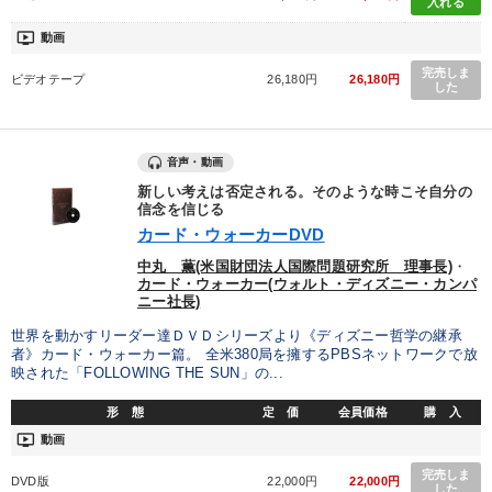
入れる
ondemand_video
動画
完売しま
ビデオテープ
26,180円
26,180円
した
音声・動画
新しい考えは否定される。そのような時こそ自分の
信念を信じる
カード・ウォーカーDVD
中丸 薫(米国財団法人国際問題研究所 理事長)
・
カード・ウォーカー(ウォルト・ディズニー・カンパ
ニー社長)
世界を動かすリーダー達ＤＶＤシリーズより《ディズニー哲学の継承
者》カード・ウォーカー篇。 全米380局を擁するPBSネットワークで放
映された「FOLLOWING THE SUN」の...
形 態
定 価
会員価格
購 入
ondemand_video
動画
完売しま
DVD版
22,000円
22,000円
した