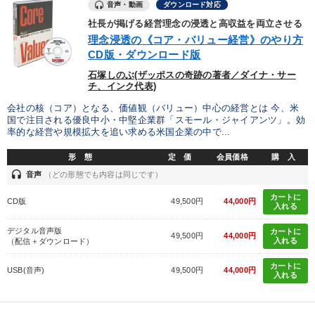
音声・動画
ダウンロード対応
社長が掲げる経営理念の浸透と高収益を両立させる
理念浸透の《コア・バリュー経営》のやり方
CD版・ダウンロード版
石塚しのぶ(ザッポスの奇跡の著者／ダイナ・サー
チ、インク代表)
会社の核（コア）となる、価値観（バリュー）中心の経営とは 今、米
国で注目される優良中小・中堅企業群「スモール・ジャイアンツ」。効
率的な経営や規模拡大を追い求める米国企業の中で...
形 態
定 価
会員価格
購 入
headset
音声
（どの形態でも内容は同じです）
カートに
CD版
49,500円
44,000円
入れる
デジタル音声版
カートに
49,500円
44,000円
入れる
（配信＋ダウンロード）
カートに
USB(音声)
49,500円
44,000円
入れる