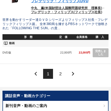
フレデリック・フィリップスDVD
中丸 薫(米国財団法人国際問題研究所 理事長)
・
フレデリック・フィリップス(フィリップス社長)
世界を動かすリーダー達ＤＶＤシリーズよりフィリップス社長・フレデ
リックフィリップス篇。 全米380局を擁するPBSネットワークで放映さ
れた「FOLLOWING THE SUN」の貴...
形 態
定 価
会員価格
購 入
ondemand_video
動画
完売しま
DVD版
22,000円
22,000円
した
keyboard_arrow_left
keyboard_arrow_right
1
2
講話音声・動画カテゴリー
新刊音声・動画のご案内