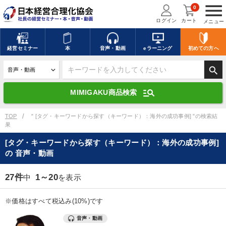
menu
0
ログイン
カート
メニュー
キーワードを入力して探す
edit
経営
セミナー
本
音声・動画
eラーニング
初めての方
へ
search
デジタル版対応のみ検索結果に表示する
manage_search
MIMIGAKU商品検索
search
上記の条件で検索
TOP
" [タグ・キーワードから探す（キーワード）：海外の成功事例] "の検索結
果
[タグ・キーワードから探す（キーワード）：海外の成功事例]
講演収録物を探す
mic
refresh
の 音声・動画
更新する
全国経営者セミナー講演収録物（全1315タイトル）からお探しいただけ
27件
1～20
中
を表示
ます
※価格はすべて税込み(10%)です
カテゴリー
音声・動画