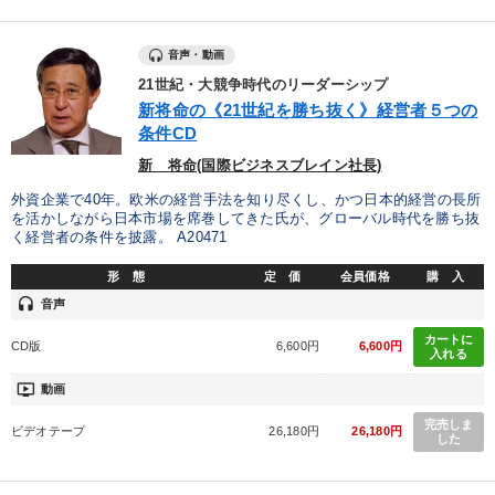
音声・動画
21世紀・大競争時代のリーダーシップ
新将命の《21世紀を勝ち抜く》経営者５つの
条件CD
新 将命(国際ビジネスブレイン社長)
外資企業で40年。欧米の経営手法を知り尽くし、かつ日本的経営の長所
を活かしながら日本市場を席巻してきた氏が、グローバル時代を勝ち抜
く経営者の条件を披露。 A20471
形 態
定 価
会員価格
購 入
headset
音声
カートに
CD版
6,600円
6,600円
入れる
ondemand_video
動画
完売しま
ビデオテープ
26,180円
26,180円
した