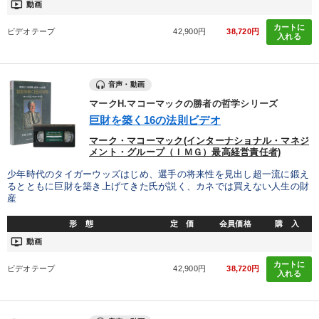
ondemand_video
動画
カートに
ビデオテープ
42,900円
38,720円
入れる
音声・動画
マークH.マコーマックの勝者の哲学シリーズ
巨財を築く16の法則ビデオ
マーク・マコーマック(インターナショナル・マネジ
メント・グループ（ＩＭＧ）最高経営責任者)
少年時代のタイガーウッズはじめ、選手の将来性を見出し超一流に鍛え
るとともに巨財を築き上げてきた氏が説く、カネでは買えない人生の財
産
形 態
定 価
会員価格
購 入
ondemand_video
動画
カートに
ビデオテープ
42,900円
38,720円
入れる