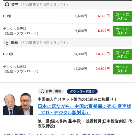
headset
音声
（どの形態でも内容は同じです）
タグ・キーワード
カートに
CD版
6,600円
6,600円
入れる
ビジネスモデル
仕事術・ビジネスハック
稲盛和夫
デジタル音声版
カートに
6,600円
6,600円
入れる
（配信＋ダウンロード）
リベラルアーツ
マーケティング
企業成長
ondemand_video
動画
（どの形態でも内容は同じです）
生き方の指針
後継者
営業
デジタルマーケティング
カートに
DVD版
14,300円
14,300円
入れる
繁盛
中小企業
井上和弘
ランチェスター戦略
デジタル動画版
カートに
14,300円
14,300円
入れる
（配信＋ダウンロード）
運勢・先見
未来先見
経済予測
新技術
デザイン
投資
一流人
モチベーション
サービス
音声・動画
ダウンロード対応
中国個人向けネット販売の仕組みに相乗り！
両利きの経営
日本に居ながら、中国の富裕層に売る 音声版
（CD・デジタル版対応）
※「更新」を押すと「タグ・キーワード」を更新いただけます。
陳 晨(陽光尊尚 薫事長)
・
浅香哲男(日中投資創研 代
表取締役)