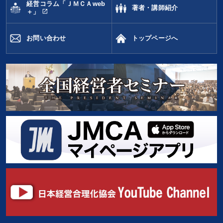
経営コラム「ＪＭＣＡweb
著者・講師紹介
open_in_new
＋」
お問い合わせ
トップページへ