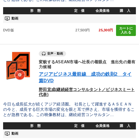
形 態
定 価
会員価格
購 入
ondemand_video
動画
カートに
DVD版
27,500円
25,300円
入れる
音声・動画
変貌するASEAN市場へ社長の着眼点 進出先の最有
力候補
アジアビジネス最前線 成功の鉄則2 タイ
篇DVD
野田宜成(継続経営コンサルタント／ビジネスミート
代表)
今日も成長拡大が続くアジア経済圏。 社長として躍進するＡＳＥＡＮ
の今と、成長する巨大市場の変化を眼と耳で押さえ、市場を獲得するこ
とが急務である。この映像教材は、継続経営コンサルタン...
形 態
定 価
会員価格
購 入
ondemand_video
動画