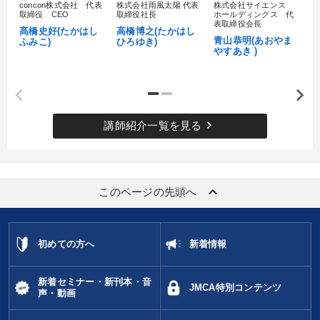
concon株式会社 代表
株式会社雨風太陽 代表
株式会社サイエンス
髙
取締役 CEO
取締役社長
ホールディングス 代
村
表取締役会長
髙橋史好(たかはし
高橋博之(たかはし
し
青山恭明(あおやま
ふみこ)
ひろゆき)
やすあき )
keyboard_arrow_right
講師紹介一覧を見る
keyboard_arrow_up
このページの先頭へ
初めての方へ
新着情報
新着セミナー・新刊本・音
JMCA特別コンテンツ
声・動画