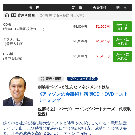
形 態
定 価
会員価格
購 入
歴史・古典に学ぶ実務講話
headset
ondemand_video
音声＆動画
（どの形態でも内容は同じです）
会社のパフォーマンスを高める講話
【6月】音声・映像
CD版
カートに
55,000円
51,700円
入れる
(音声CD＆動画視聴コード)
【2月】音声・映像
経営戦略・経営実務
147回春季大会
デジタル版
カートに
55,000円
51,700円
入れる
（音声＆動画）
組織・採用・スキル
USB版
カートに
55,000円
51,700円
入れる
(音声＆動画)
2025年夏季全国経営者セミナー収録講演ＣＤ・講演ＤＶＤ・デジ
タル版（音声／動画ストリーミング・ダウンロード）
最新刊・戦略参謀ChatGPT実戦法と中小企業のDXと講話ご案内
音声・動画
ダウンロード対応
創業者ベゾスが生んだマネジメント技法
【3月】音声・映像
経営リーダーの考え方と戦略を学ぶ
《アマゾンの会議術》講演CD・DVD・スト
リーミング
「利上げ時代の最新・銀行対策」＋「不動産市況予測」＋「市場
予測と株式投資」最新刊
佐藤将之(エバーグローイングパートナーズ 代表取
締役)
多くの会社が会議に膨大なコストと時間をムダにしている！意思決定・
目的別
アイデア出し…短時間で結果を出す会議のやり方、成功する会議３要
素、仕事の成果を高める1on1ミーティング ●時...