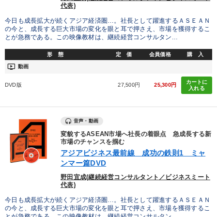
代表)
今日も成長拡大が続くアジア経済圏…。社長として躍進するＡＳＥＡＮ
の今と、成長する巨大市場の変化を眼と耳で押さえ、市場を獲得するこ
とが急務である。この映像教材は、継続経営コンサルタン...
形 態
定 価
会員価格
購 入
ondemand_video
動画
カートに
DVD版
27,500円
25,300円
入れる
音声・動画
変貌するASEAN市場へ社長の着眼点 急成長する新
市場のチャンスを掴む
アジアビジネス最前線 成功の鉄則1 ミャ
ンマー篇DVD
野田宜成(継続経営コンサルタント／ビジネスミート
代表)
今日も成長拡大が続くアジア経済圏…。社長として躍進するＡＳＥＡＮ
の今と、成長する巨大市場の変化を眼と耳で押さえ、市場を獲得するこ
とが急務である。この映像教材は、継続経営コンサルタン...