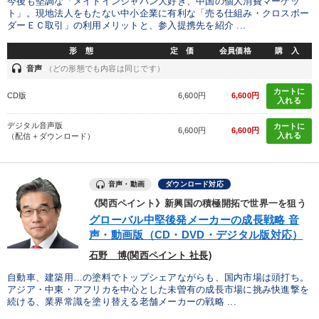
今後も堅調な「メイドインジャパン大好き、中国の個人消費マーケッ
ト」。現地法人をもたない中小企業に有利な「売る仕組み・クロスボー
ダーＥＣ取引」の利用メリットと、参入提携先を紹介 ...
形 態
定 価
会員価格
購 入
headset
音声
（どの形態でも内容は同じです）
カートに
CD版
6,600円
6,600円
入れる
デジタル音声版
カートに
6,600円
6,600円
入れる
（配信＋ダウンロード）
音声・動画
ダウンロード対応
《関西ペイント》新興国の積極開拓で世界一を狙う
グローバル中堅後発メーカーの成長戦略 音
声・動画版（CD・DVD・デジタル版対応）
石野 博(関西ペイント 社長)
自動車、建築用…の塗料でトップシェアながらも、国内市場は頭打ち。
アジア・中東・アフリカを中心とした未曽有の成長市場に挑み快進撃を
続ける、業界常識を塗り替える老舗メーカーの戦略 ...