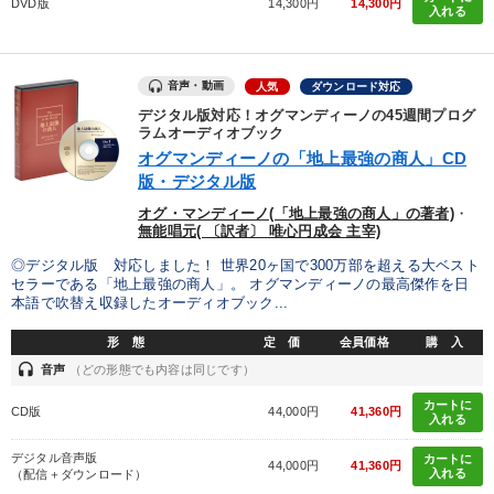
DVD版
14,300円
14,300円
入れる
音声・動画
人気
ダウンロード対応
デジタル版対応！オグマンディーノの45週間プログ
ラムオーディオブック
オグマンディーノの「地上最強の商人」CD
版・デジタル版
オグ・マンディーノ(「地上最強の商人」の著者)
・
無能唱元( 〔訳者〕 唯心円成会 主宰)
◎デジタル版 対応しました！ 世界20ヶ国で300万部を超える大ベスト
セラーである「地上最強の商人」。 オグマンディーノの最高傑作を日
本語で吹替え収録したオーディオブック...
形 態
定 価
会員価格
購 入
headset
音声
（どの形態でも内容は同じです）
カートに
CD版
44,000円
41,360円
入れる
デジタル音声版
カートに
44,000円
41,360円
入れる
（配信＋ダウンロード）