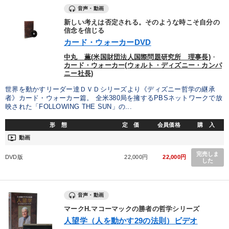
音声・動画
新しい考えは否定される。そのような時こそ自分の
信念を信じる
カード・ウォーカーDVD
中丸 薫(米国財団法人国際問題研究所 理事長)
・
カード・ウォーカー(ウォルト・ディズニー・カンパ
ニー社長)
世界を動かすリーダー達ＤＶＤシリーズより《ディズニー哲学の継承
者》カード・ウォーカー篇。 全米380局を擁するPBSネットワークで放
映された「FOLLOWING THE SUN」の...
形 態
定 価
会員価格
購 入
ondemand_video
動画
完売しま
DVD版
22,000円
22,000円
した
音声・動画
マークH.マコーマックの勝者の哲学シリーズ
人望学（人を動かす29の法則）ビデオ