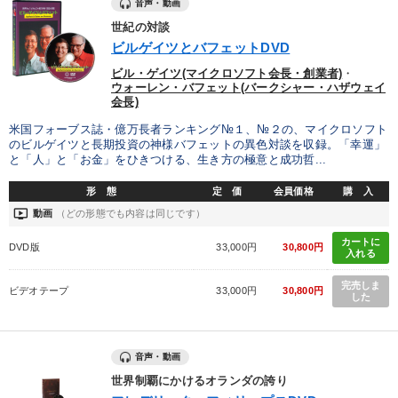
音声・動画
世紀の対談
ビルゲイツとバフェットDVD
ビル・ゲイツ(マイクロソフト会長・創業者)
・
ウォーレン・バフェット(バークシャー・ハザウェイ
会長)
米国フォーブス誌・億万長者ランキング№１、№２の、マイクロソフト
のビルゲイツと長期投資の神様バフェットの異色対談を収録。「幸運」
と「人」と「お金」をひきつける、生き方の極意と成功哲...
形 態
定 価
会員価格
購 入
ondemand_video
動画
（どの形態でも内容は同じです）
カートに
DVD版
33,000円
30,800円
入れる
完売しま
ビデオテープ
33,000円
30,800円
した
音声・動画
世界制覇にかけるオランダの誇り