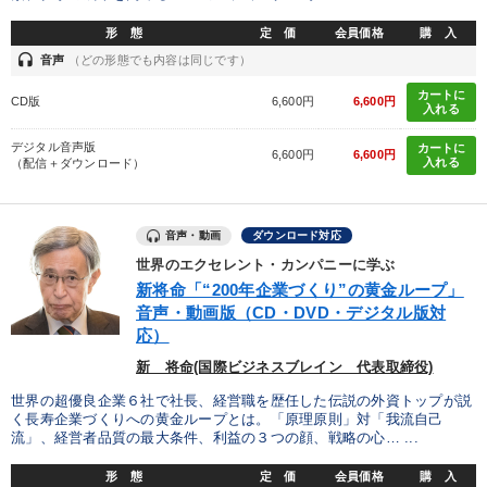
経営体系を学びたい
リーダーの魅力向上
形 態
定 価
会員価格
購 入
headset
音声
（どの形態でも内容は同じです）
販売力を強化したい
社長の姿勢を学びたい
カートに
CD版
6,600円
6,600円
入れる
新事業・新商品づくり
後継者に聞かせたい
デジタル音声版
カートに
6,600円
6,600円
入れる
（配信＋ダウンロード）
キーワード
音声・動画
ダウンロード対応
伝統・文化
資産運用
インバウンド
モチベーション
世界のエクセレント・カンパニーに学ぶ
新将命「“200年企業づくり”の黄金ループ」
M&A
理念・パーパス
音声・動画版（CD・DVD・デジタル版対
応）
※「更新」を押すと「カテゴリー」「目的別」「キーワード」を更新いただけます。
新 将命(国際ビジネスブレイン 代表取締役)
世界の超優良企業６社で社長、経営職を歴任した伝説の外資トップが説
タグから探す
local_offer
refresh
更新する
く長寿企業づくりへの黄金ループとは。「原理原則」対「我流自己
流」、経営者品質の最大条件、利益の３つの顔、戦略の心… ...
すべての音声・動画（全2077タイトル）からお探しいただけます
形 態
定 価
会員価格
購 入