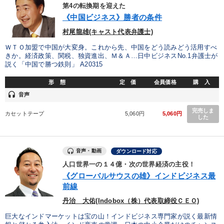
優秀各社の智恵と戦略
事業家のロマンと経営
第4の転換期を迎えた
《中国ビジネス》勝者の条件
若手異才経営者の発想
専門家のアドバイス
村尾龍雄(キャスト代表弁護士)
ＷＴＯ加盟で中国が大変身。これから先、中国をどう読みどう活用すべ
リーダーの器量を学ぶ
きか。経済政策、関税、独資進出、Ｍ＆Ａ…日中ビジネスNo.1弁護士が
説く「中国で勝つ鉄則」 A20315
テーマ
形 態
定 価
会員価格
購 入
headset
音声
資産戦略
組織と人を動かすマネジメント力を磨く
完売しま
カセットテープ
5,060円
5,060円
した
経営者のための《音声・動画で学ぶ》講演シリーズ
歴史・古典に学ぶ実務講話
営業・社員研修
音声・動画
ダウンロード対応
人口世界一の１４億・次の世界経済の主役！
最新刊・戦略参謀ChatGPT実戦法と中小企業のDXと講話ご案内
《グローバルサウスの雄》インドビジネス最
前線
業種
丹治 大佑(Indobox（株）代表取締役ＣＥＯ)
巨大なインドマーケットは宝の山！インドビジネス専門家が説く最新情