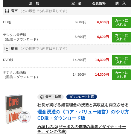
形 態
定 価
会員価格
購 入
headset
音声
（どの形態でも内容は同じです）
カートに
CD版
6,600円
6,600円
入れる
デジタル音声版
カートに
6,600円
6,600円
入れる
（配信＋ダウンロード）
ondemand_video
動画
（どの形態でも内容は同じです）
カートに
DVD版
14,300円
14,300円
入れる
デジタル動画版
カートに
14,300円
14,300円
入れる
（配信＋ダウンロード）
音声・動画
ダウンロード対応
社長が掲げる経営理念の浸透と高収益を両立させる
理念浸透の《コア・バリュー経営》のやり方
CD版・ダウンロード版
石塚しのぶ(ザッポスの奇跡の著者／ダイナ・サー
チ、インク代表)