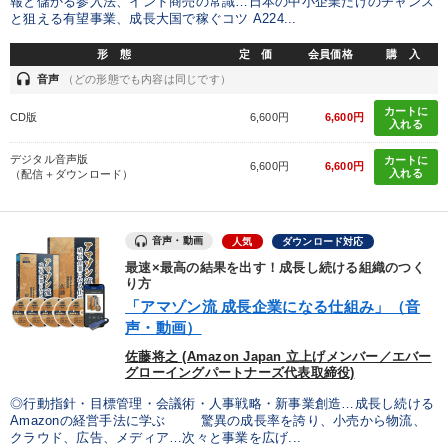
報と儲かる参入法、インド商売の常識…日本の中小企業だけのチャンス
製造業
卸売・小売・飲食業
建設・不動産業
と狙える有望事業、成長大国で稼ぐコツ A224...
IT・サービス・金融業
コンサルタント
専門家
形 態
定 価
会員価格
購 入
headset
音声
（どの形態でも内容は同じです）
カートに
キーワード
CD版
6,600円
6,600円
入れる
デジタル音声版
カートに
6,600円
6,600円
広報・PR
企業再建
成功哲学
生き方の指針
入れる
（配信＋ダウンロード）
労務問題・リスク対策
女性経営者
音声・動画
人気
ダウンロード対応
最速×最高の結果を出す！成長し続ける組織のつく
※「更新」を押すと「テーマ」「キーワード」を更新いただけます。
り方
「アマゾン流 成長企業になる仕組み」（音
経営音声・動画を探す
ondemand_video
refresh
声・動画）
更新する
佐藤将之 (Amazon Japan 立上げメンバー／エバー
全国経営者セミナー収録物以外の経営教材（全762タイトル）からお探
グローイングパートナーズ代表取締役)
しいただけます
◎行動指針・目標管理・会議術・人事戦略・新事業創造…成長し続ける
Amazonの経営手法に学ぶ 驚異の成長率を誇り、小売から物流、
カテゴリー
クラウド、広告、メディア…次々と事業を広げ...