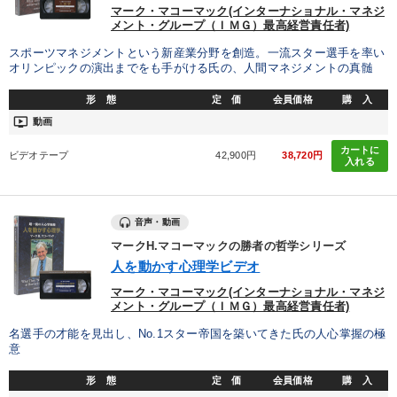
マーク・マコーマック(インターナショナル・マネジ
メント・グループ（ＩＭＧ）最高経営責任者)
スポーツマネジメントという新産業分野を創造。一流スター選手を率い
オリンピックの演出までをも手がける氏の、人間マネジメントの真髄
形 態
定 価
会員価格
購 入
ondemand_video
動画
カートに
ビデオテープ
42,900円
38,720円
入れる
音声・動画
マークH.マコーマックの勝者の哲学シリーズ
人を動かす心理学ビデオ
マーク・マコーマック(インターナショナル・マネジ
メント・グループ（ＩＭＧ）最高経営責任者)
名選手の才能を見出し、No.1スター帝国を築いてきた氏の人心掌握の極
意
形 態
定 価
会員価格
購 入