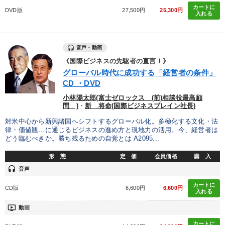
カートに
DVD版
27,500円
25,300円
入れる
音声・動画
《国際ビジネスの先駆者の直言！》
グローバル時代に成功する「経営者の条件」
CD ・DVD
小林陽太郎(富士ゼロックス (前)相談役最高顧
問 )
・
新 将命(国際ビジネスブレイン社長)
対米中心から新興諸国へシフトするグローバル化。多極化する文化・法
律・価値観…に通じるビジネスの進め方と現地力の活用。今、経営者は
どう臨むべきか。勝ち残るための自覚とは A2095...
形 態
定 価
会員価格
購 入
headset
音声
カートに
CD版
6,600円
6,600円
入れる
ondemand_video
動画
カートに