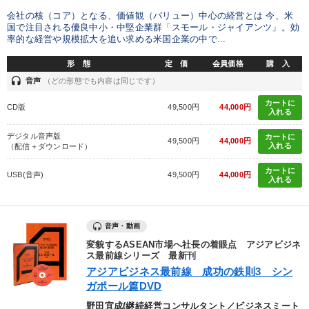
会社の核（コア）となる、価値観（バリュー）中心の経営とは 今、米
国で注目される優良中小・中堅企業群「スモール・ジャイアンツ」。効
率的な経営や規模拡大を追い求める米国企業の中で...
形 態
定 価
会員価格
購 入
headset
音声
（どの形態でも内容は同じです）
カートに
CD版
49,500円
44,000円
入れる
デジタル音声版
カートに
49,500円
44,000円
入れる
（配信＋ダウンロード）
カートに
USB(音声)
49,500円
44,000円
入れる
音声・動画
変貌するASEAN市場へ社長の着眼点 アジアビジネ
ス最前線シリーズ 最新刊
アジアビジネス最前線 成功の鉄則3 シン
ガポール篇DVD
野田宜成(継続経営コンサルタント／ビジネスミート