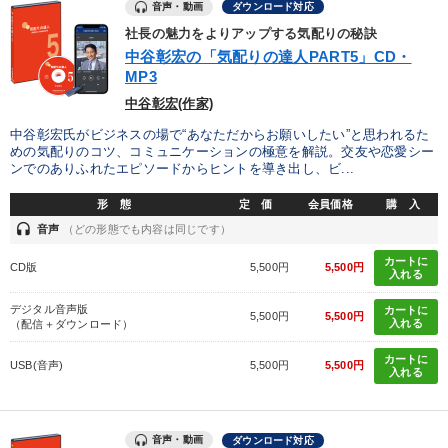
音声・動画
ダウンロード対応
社長の魅力をよりアップする気配りの秘訣
中谷彰宏の「気配りの達人PART5」CD・
MP3
中谷彰宏(作家)
中谷彰宏氏がビジネスの場で“あなただからお願いしたい”と思われるた
めの気配りのコツ、コミュニケーションの極意を解説。交友や恋愛シー
ンでのありふれたエピソードからヒントを導き出し、ビ...
形 態
定 価
会員価格
購 入
headset
音声
（どの形態でも内容は同じです）
カートに
CD版
5,500円
5,500円
入れる
デジタル音声版
カートに
5,500円
5,500円
入れる
（配信＋ダウンロード）
カートに
USB(音声)
5,500円
5,500円
入れる
音声・動画
ダウンロード対応