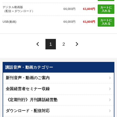
デジタル動画版
カートに
66,000円
61,600円
入れる
（配信＋ダウンロード）
カートに
USB(動画)
66,000円
61,600円
入れる
keyboard_arrow_left
keyboard_arrow_right
1
2
講話音声・動画カテゴリー
新刊音声・動画のご案内
全国経営者セミナー収録
《定期刊行》月刊講話経営塾
ダウンロード・配信対応