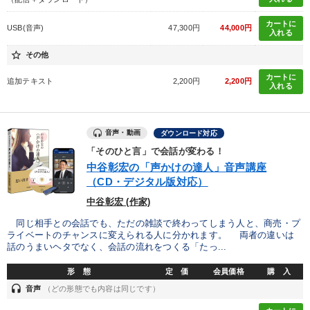
カートに
USB(音声)
47,300円
44,000円
入れる
star_border
その他
カートに
追加テキスト
2,200円
2,200円
入れる
音声・動画
ダウンロード対応
「そのひと言」で会話が変わる！
中谷彰宏の「声かけの達人」音声講座
（CD・デジタル版対応）
中谷彰宏 (作家)
同じ相手との会話でも、ただの雑談で終わってしまう人と、商売・プ
ライベートのチャンスに変えられる人に分かれます。 両者の違いは
話のうまいヘタでなく、会話の流れをつくる「たっ...
形 態
定 価
会員価格
購 入
headset
音声
（どの形態でも内容は同じです）