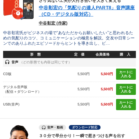
さり気ない工夫が人付き合いを大きく変える
中谷彰宏の「気配りの達人PART8」音声講座
財務・数字力の向上
後継者に聞かせたい
（CD・デジタル版対応）
発想力を磨きたい
経営を改善したい
中谷彰宏 (作家)
中谷彰宏氏がビジネスの場で“あなただからお願いしたい”と思われるた
めの気配りのコツ、コミュニケーションの極意を解説。交友や日常シー
キーワード
ンでのありふれたエピソードからヒントを導き出し、ビ...
形 態
定 価
会員価格
購 入
投資
デジタルマーケティング
労務問題・リスク対策
headset
音声
（どの形態でも内容は同じです）
交渉
マーケティング
未来先見
カートに
CD版
5,500円
5,500円
入れる
デジタル音声版
カートに
※「更新」を押すと「カテゴリー」「目的別」「キーワード」を更新いただけます。
5,500円
5,500円
入れる
（配信＋ダウンロード）
カートに
USB(音声)
5,500円
5,500円
タグから探す
local_offer
refresh
更新する
入れる
すべての音声・動画（全2076タイトル）からお探しいただけます
音声・動画
ダウンロード対応
タグ・キーワード
３０分で早分かり！一瞬で惹きつける声を出す