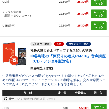
カートに
CD版
27,500円
25,300円
入れる
デジタル音声版
カートに
27,500円
25,300円
入れる
（配信＋ダウンロード）
カートに
USB(音声)
27,500円
25,300円
入れる
音声・動画
人気
ダウンロード対応
社長の魅力をよりアップする気配りの秘訣
中谷彰宏の「気配りの達人PART6」音声講座
（CD・デジタル版対応）
中谷彰宏 (作家)
中谷彰宏氏がビジネスの場で“あなただからお願いしたい”と思われるた
めの気配りのコツ、コミュニケーションの極意を解説。交友や恋愛シー
ンでのありふれたエピソードからヒントを導き出し、ビ...
形 態
定 価
会員価格
購 入
headset
音声
（どの形態でも内容は同じです）
カートに
CD版
5,500円
5,500円