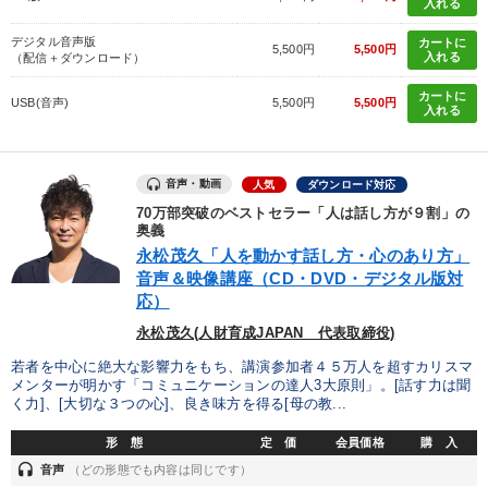
入れる
デジタル音声版
カートに
5,500円
5,500円
入れる
（配信＋ダウンロード）
カートに
USB(音声)
5,500円
5,500円
入れる
音声・動画
人気
ダウンロード対応
70万部突破のベストセラー「人は話し方が９割」の
奥義
永松茂久「人を動かす話し方・心のあり方」
音声＆映像講座（CD・DVD・デジタル版対
応）
永松茂久(人財育成JAPAN 代表取締役)
若者を中心に絶大な影響力をもち、講演参加者４５万人を超すカリスマ
メンターが明かす「コミュニケーションの達人3大原則」。[話す力は聞
く力]、[大切な３つの心]、良き味方を得る[母の教...
形 態
定 価
会員価格
購 入
headset
音声
（どの形態でも内容は同じです）