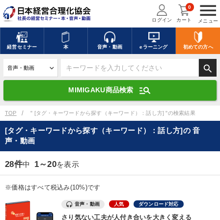
menu
0
ログイン
カート
メニュー
キーワードを入力して探す
edit
経営
セミナー
本
音声・動画
eラーニング
初めての方
へ
search
デジタル版対応のみ検索結果に表示する
manage_search
MIMIGAKU商品検索
search
上記の条件で検索
TOP
" [タグ・キーワードから探す（キーワード）：話し方] "の検索結果
[タグ・キーワードから探す（キーワード）：話し方]の 音
声・動画
講演収録物を探す
mic
refresh
更新する
28件
1～20
中
を表示
全国経営者セミナー講演収録物（全1315タイトル）からお探しいただけ
ます
※価格はすべて税込み(10%)です
カテゴリー
音声・動画
人気
ダウンロード対応
さり気ない工夫が人付き合いを大きく変える