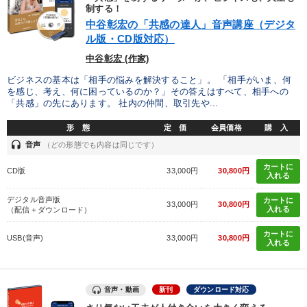
制する！
中谷彰宏の「共感の達人」音声講座（デジタ
【4月】音声・映像
会社のパフォーマンスを高める講話
ル版・CD版対応）
中谷彰宏 (作家)
営業・社員研修
【2月】音声・映像
ビジネスの基本は「相手の悩みを解決すること」。 「相手がいま、何
2026年春季全国経営者セミナー収録講演ＣＤ・講演ＤＶＤ・デジ
を感じ、考え、何に困っているのか？」その答えはすべて、相手への
タル版（音声／動画ストリーミング・ダウンロード）
「共感」の先にあります。 社内の仲間、取引先や...
経営戦略・経営実務
最新トレンドと時代の潮流を押さえる
形 態
定 価
会員価格
購 入
headset
音声
（どの形態でも内容は同じです）
【2026年7月】音声・映像ご案内商品
カートに
CD版
33,000円
30,800円
入れる
社員が自律的に動き出す組織づくり
147回春季大会
デジタル音声版
カートに
33,000円
30,800円
入れる
（配信＋ダウンロード）
【12月】音声・映像
マーケティング
カートに
USB(音声)
33,000円
30,800円
入れる
目的別
音声・動画
新刊
ダウンロード対応
リーダーの魅力向上
経営体系を学びたい