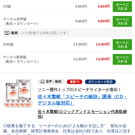
カートに
CD版
6,600円
6,600円
入れる
デジタル音声版
カートに
6,600円
6,600円
入れる
（配信＋ダウンロード）
ondemand_video
動画
（どの形態でも内容は同じです）
カートに
DVD版
14,300円
14,300円
入れる
デジタル動画版
カートに
14,300円
14,300円
入れる
（配信＋ダウンロード）
音声・動画
最新刊
ダウンロード対応
ソニー歴代トップのスピーチライターが直伝！
佐々木繁範「スピーチの秘訣」講座（CD・
デジタル版対応）
佐々木繁範(ロジックアンドエモーション代表取締
役)
◎聴衆を魅了する、リーダーのための“人を動かす話し方” 朝礼や会
議、会合挨拶、経営計画発表会…社長は会社の顔であり、社長ほど話す