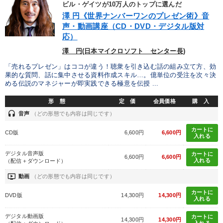
ビル・ゲイツが10万人のトップに選んだ
澤 円《世界ナンバーワンのプレゼン術》音
声・動画講座（CD・DVD・デジタル版対
応）
澤 円(日本マイクロソフト センター長)
「売れるプレゼン」はココが違う！聴衆を引き込む話の組み立て方、効
果的な質問、話に集中させる資料作成スキル…。億単位の受注を次々決
める伝説のマネジャーが即実践できる極意を伝授 ...
形 態
定 価
会員価格
購 入
headset
音声
（どの形態でも内容は同じです）
カートに
CD版
6,600円
6,600円
入れる
デジタル音声版
カートに
6,600円
6,600円
入れる
（配信＋ダウンロード）
ondemand_video
動画
（どの形態でも内容は同じです）
カートに
DVD版
14,300円
14,300円
入れる
デジタル動画版
カートに
14,300円
14,300円
入れる