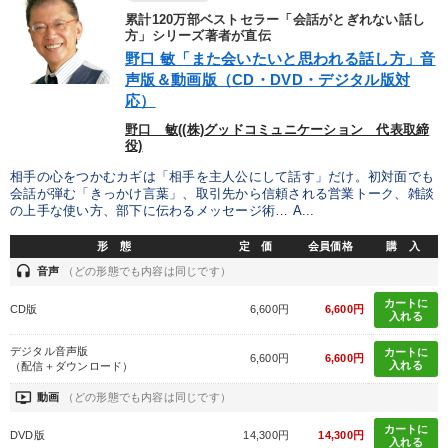
累計120万部ベストセラー「会話がとぎれない話し
方」シリーズ著者が直伝
野口 敏「また会いたいと思われる話し方」音
声版＆動画版（CD・DVD・デジタル版対
応）
野口 敏((株)グッドコミュニケーション 代表取締
役)
相手の心をつかむカギは「相手を主人公にして話す」だけ。初対面でも
会話が弾む「きっかけ言葉」、取引先から信頼される営業トーク、雑談
の上手な使い方、部下に伝わるメッセージ術… A...
形 態
定 価
会員価格
購 入
headset
音声
（どの形態でも内容は同じです）
カートに
CD版
6,600円
6,600円
入れる
デジタル音声版
カートに
6,600円
6,600円
入れる
（配信＋ダウンロード）
ondemand_video
動画
（どの形態でも内容は同じです）
カートに
DVD版
14,300円
14,300円
入れる