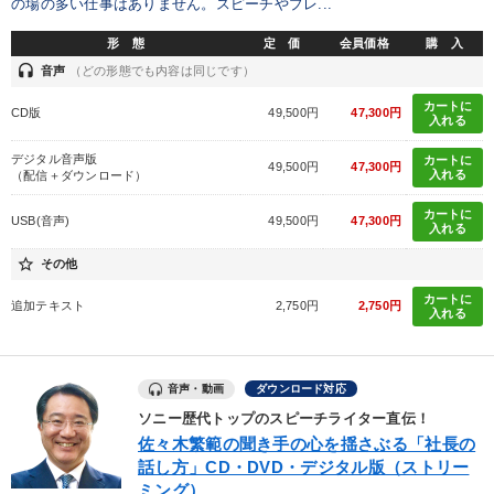
の場の多い仕事はありません。スピーチやプレ...
形 態
定 価
会員価格
購 入
headset
音声
（どの形態でも内容は同じです）
カートに
CD版
49,500円
47,300円
入れる
デジタル音声版
カートに
49,500円
47,300円
入れる
（配信＋ダウンロード）
カートに
USB(音声)
49,500円
47,300円
入れる
star_border
その他
カートに
追加テキスト
2,750円
2,750円
入れる
音声・動画
ダウンロード対応
ソニー歴代トップのスピーチライター直伝！
佐々木繁範の聞き手の心を揺さぶる「社長の
話し方」CD・DVD・デジタル版（ストリー
ミング）