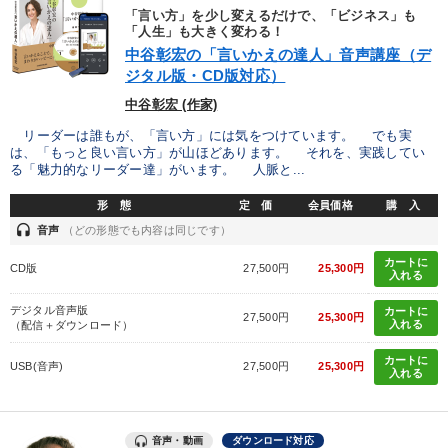
「言い方」を少し変えるだけで、「ビジネス」も
「人生」も大きく変わる！
中谷彰宏の「言いかえの達人」音声講座（デ
ジタル版・CD版対応）
中谷彰宏 (作家)
リーダーは誰もが、「言い方」には気をつけています。 でも実
は、「もっと良い言い方」が山ほどあります。 それを、実践してい
る「魅力的なリーダー達」がいます。 人脈と...
形 態
定 価
会員価格
購 入
headset
音声
（どの形態でも内容は同じです）
カートに
CD版
27,500円
25,300円
入れる
デジタル音声版
カートに
27,500円
25,300円
入れる
（配信＋ダウンロード）
カートに
USB(音声)
27,500円
25,300円
入れる
音声・動画
ダウンロード対応