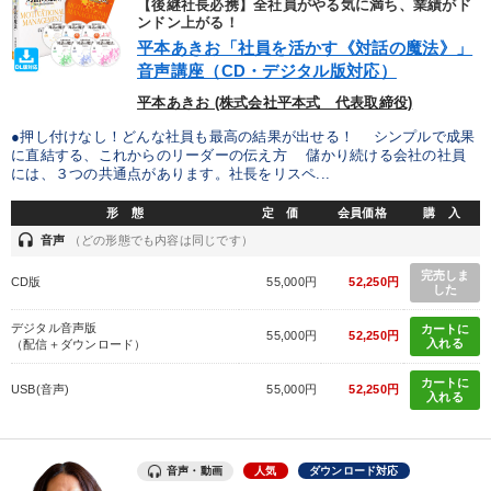
【後継社長必携】全社員がやる気に満ち、業績がド
ンドン上がる！
平本あきお「社員を活かす《対話の魔法》」
音声講座（CD・デジタル版対応）
平本あきお (株式会社平本式 代表取締役)
●押し付けなし！どんな社員も最高の結果が出せる！ シンプルで成果
に直結する、これからのリーダーの伝え方 儲かり続ける会社の社員
には、３つの共通点があります。社長をリスペ...
形 態
定 価
会員価格
購 入
headset
音声
（どの形態でも内容は同じです）
完売しま
CD版
55,000円
52,250円
した
デジタル音声版
カートに
55,000円
52,250円
入れる
（配信＋ダウンロード）
カートに
USB(音声)
55,000円
52,250円
入れる
音声・動画
人気
ダウンロード対応