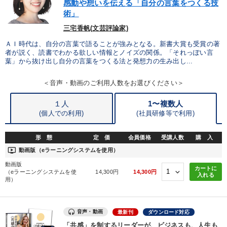
感動や想いを伝える「自分の言葉をつくる技
製造業
卸売・小売・飲食業
建設・不動産業
術」
三宅香帆(文芸評論家)
IT・サービス・金融業
コンサルタント
専門家
ＡＩ時代は、自分の言葉で語ることが強みとなる。新書大賞も受賞の著
者が説く、読書でわかる欲しい情報とノイズの関係。「それっぽい言
葉」から抜け出し自分の言葉をつくる法と発想力の生み出し...
キーワード
＜音声・動画のご利用人数をお選びください＞
労務問題・リスク対策
インフレ対策・値上げ
販売戦略
１人
1〜複数人
(個人での利用)
(
社員研修等で利用)
株式市場
聞き手・作間信司
老舗企業
形 態
定 価
会員価格
受講人数
購 入
※「更新」を押すと「テーマ」「キーワード」を更新いただけます。
ondemand_video
動画版（eラーニングシステムを使用）
動画版
カートに
経営音声・動画を探す
ondemand_video
refresh
更新する
（eラーニングシステムを使
14,300円
14,300円
入れる
用）
全国経営者セミナー収録物以外の経営教材（全761タイトル）からお探
しいただけます
音声・動画
最新刊
ダウンロード対応
カテゴリー
「共感」を制するリーダーが、ビジネスも、人生も