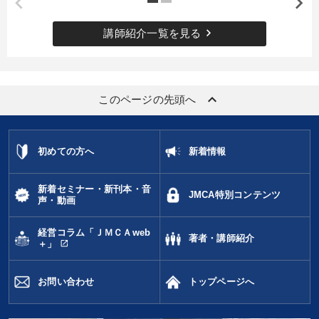
keyboard_arrow_right
講師紹介一覧を見る
keyboard_arrow_up
このページの先頭へ
初めての方へ
新着情報
新着セミナー・新刊本・音
JMCA特別コンテンツ
声・動画
経営コラム「ＪＭＣＡweb
著者・講師紹介
open_in_new
＋」
お問い合わせ
トップページへ