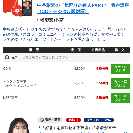
優秀各社の智恵と戦略
事業家のロマンと経営
中谷彰宏の「気配りの達人PART7」音声講座
（CD・デジタル版対応）
若手異才経営者の発想
専門家のアドバイス
中谷彰宏 (作家)
リーダーの器量を学ぶ
中谷彰宏氏がビジネスの場で“あなただからお願いしたい”と思われるた
めの気配りのコツ、コミュニケーションの極意を解説。交友や日常シー
ンでのありふれたエピソードからヒントを導き出し、ビ...
テーマ
形 態
定 価
会員価格
購 入
headset
音声
（どの形態でも内容は同じです）
【2月】音声・映像
経営戦略・経営実務
カートに
CD版
5,500円
5,500円
入れる
【2026年7月】音声・映像ご案内商品
企業戦略に学ぶ
デジタル音声版
カートに
5,500円
5,500円
入れる
（配信＋ダウンロード）
売上直結の営業力や販売力を獲得する
カートに
USB(音声)
5,500円
5,500円
入れる
全国経営者セミナー収録〈売れ筋・人気ランキング〉＆新刊・好
評講話
音声・動画
最新刊
ダウンロード対応
業種
『「好き」を言語化する技術』の著者が直伝