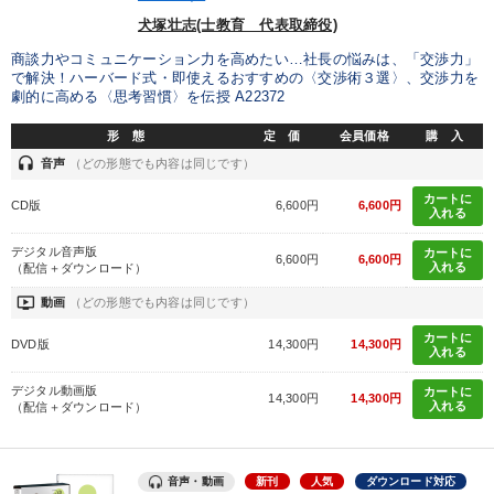
犬塚壮志(士教育 代表取締役)
商談力やコミュニケーション力を高めたい…社長の悩みは、「交渉力」
で解決！ハーバード式・即使えるおすすめの〈交渉術３選〉、交渉力を
劇的に高める〈思考習慣〉を伝授 A22372
形 態
定 価
会員価格
購 入
headset
音声
（どの形態でも内容は同じです）
カートに
CD版
6,600円
6,600円
入れる
デジタル音声版
カートに
6,600円
6,600円
入れる
（配信＋ダウンロード）
ondemand_video
動画
（どの形態でも内容は同じです）
カートに
DVD版
14,300円
14,300円
入れる
デジタル動画版
カートに
14,300円
14,300円
入れる
（配信＋ダウンロード）
音声・動画
新刊
人気
ダウンロード対応