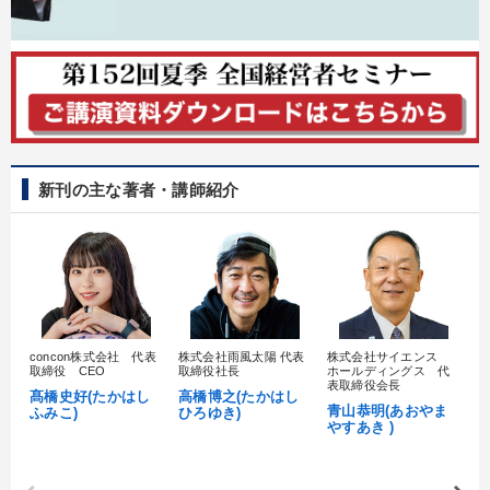
新刊の主な著者・講師紹介
concon株式会社 代表
株式会社雨風太陽 代表
株式会社サイエンス
髙
取締役 CEO
取締役社長
ホールディングス 代
村
表取締役会長
髙橋史好(たかはし
高橋博之(たかはし
し
青山恭明(あおやま
ふみこ)
ひろゆき)
やすあき )