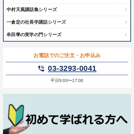
中村天風講話集シリーズ
一倉定の社長学講話シリーズ
牟田學の実学の門シリーズ
お電話でのご注文・お申込み
03-3293-0041
phone_in_talk
平日9:00〜17:00