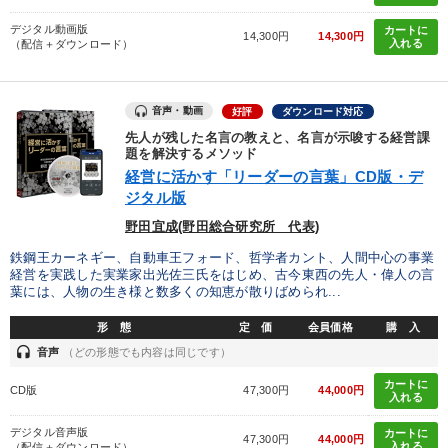
デジタル動画版
カートに
14,300円
14,300円
入れる
（配信＋ダウンロード）
音声・動画
好評
ダウンロード対応
先人が残した名言の教えと、名言が示唆する経営課
題を解決するメソッド
経営に活かす「リーダーの言葉」CD版・デ
ジタル版
野田宜成(野田総合研究所 代表)
鉄鋼王カーネギー、自動車王フォード、哲学者カント、人間中心の事業
経営を実践した実業家出光佐三氏をはじめ、古今東西の先人・偉人の言
葉には、人物の生き様と数多くの知恵が散りばめられ...
形 態
定 価
会員価格
購 入
headset
音声
（どの形態でも内容は同じです）
カートに
CD版
47,300円
44,000円
入れる
デジタル音声版
カートに
47,300円
44,000円
入れる
（配信＋ダウンロード）