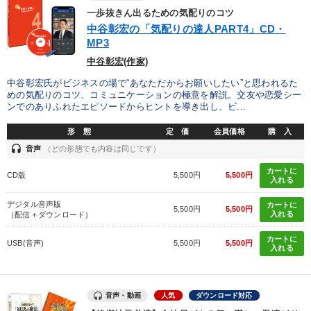
一歩抜きん出るための気配りのコツ
中谷彰宏の「気配りの達人PART4」CD・
MP3
中谷彰宏(作家)
中谷彰宏氏がビジネスの場で“あなただからお願いしたい”と思われるた
めの気配りのコツ、コミュニケーションの極意を解説。交友や恋愛シー
ンでのありふれたエピソードからヒントを導き出し、ビ...
形 態
定 価
会員価格
購 入
headset
音声
（どの形態でも内容は同じです）
カートに
CD版
5,500円
5,500円
入れる
デジタル音声版
カートに
5,500円
5,500円
入れる
（配信＋ダウンロード）
カートに
USB(音声)
5,500円
5,500円
入れる
音声・動画
人気
ダウンロード対応