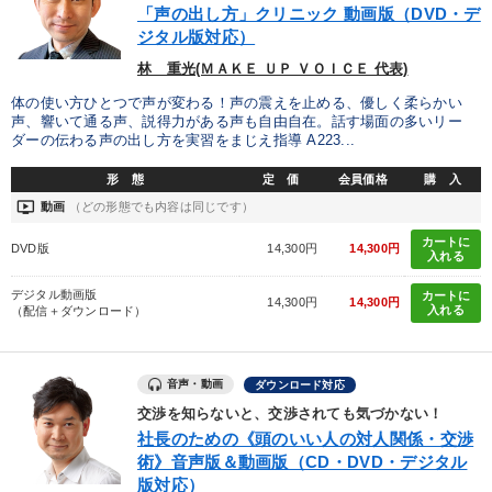
「声の出し方」クリニック 動画版（DVD・デ
ジタル版対応）
松下幸之助
MBA
早わかり
銀行交渉
林 重光(ＭＡＫＥ ＵＰ ＶＯＩＣＥ 代表)
コロナ禍対策
大竹愼一
デザイン
海外の成功事例
体の使い方ひとつで声が変わる！声の震えを止める、優しく柔らかい
声、響いて通る声、説得力がある声も自由自在。話す場面の多いリー
交渉
商品開発
営業
稲盛和夫
採用
ダーの伝わる声の出し方を実習をまじえ指導 A223...
スポーツ関係
販売戦略
SNS活用
DX
異発想
形 態
定 価
会員価格
購 入
ondemand_video
動画
（どの形態でも内容は同じです）
聞き手・作間信司
いい会社
インバウンド
老舗企業
カートに
DVD版
14,300円
14,300円
入れる
後継者
投資
デジタル動画版
カートに
14,300円
14,300円
入れる
（配信＋ダウンロード）
※「更新」を押すと「タグ・キーワード」を更新いただけます。
音声・動画
ダウンロード対応
交渉を知らないと、交渉されても気づかない！
社長のための《頭のいい人の対人関係・交渉
術》音声版＆動画版（CD・DVD・デジタル
版対応）