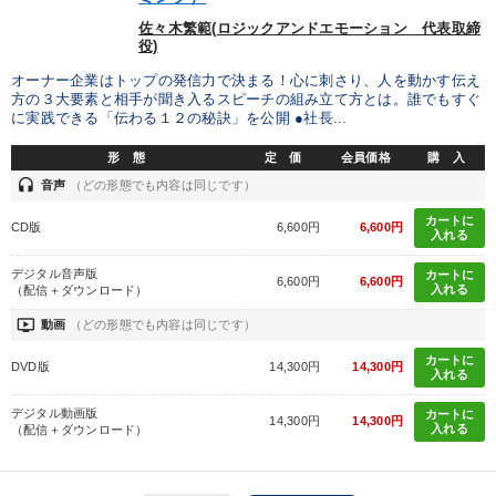
佐々木繁範(ロジックアンドエモーション 代表取締
役)
オーナー企業はトップの発信力で決まる！心に刺さり、人を動かす伝え
方の３大要素と相手が聞き入るスピーチの組み立て方とは。誰でもすぐ
に実践できる「伝わる１２の秘訣」を公開 ●社長...
形 態
定 価
会員価格
購 入
headset
音声
（どの形態でも内容は同じです）
カートに
CD版
6,600円
6,600円
入れる
デジタル音声版
カートに
6,600円
6,600円
入れる
（配信＋ダウンロード）
ondemand_video
動画
（どの形態でも内容は同じです）
カートに
DVD版
14,300円
14,300円
入れる
デジタル動画版
カートに
14,300円
14,300円
入れる
（配信＋ダウンロード）