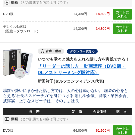
ondemand_video
動画
（どの形態でも内容は同じです）
カートに
DVD版
14,300円
14,300円
入れる
デジタル動画版
カートに
14,300円
14,300円
入れる
（配信＋ダウンロード）
音声・動画
ダウンロード対応
いつでも堂々と魅力あふれる話し方を実践できる！
「リーダーの話し方」動画講座（DVD版・
DL／ストリーミング版対応）
新田祥子(セルフコンフィデンス代表)
場数や勢いにまかせた話し方では、人の心は動かない。 聴衆の心をと
らえる“社長のスピーチ力”を身につける 朝礼や会議、商談・業界会合、
披露宴…上手なスピーチは、そのまま社長...
形 態
定 価
会員価格
購 入
ondemand_video
動画
（どの形態でも内容は同じです）
カートに
DVD版
66,000円
61,600円
入れる