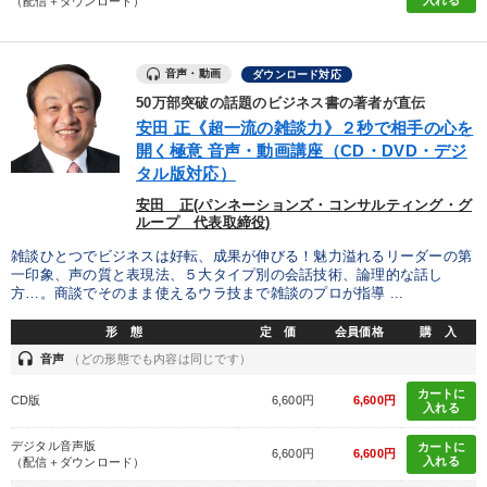
（配信＋ダウンロード）
音声・動画
ダウンロード対応
50万部突破の話題のビジネス書の著者が直伝
安田 正《超一流の雑談力》２秒で相手の心を
開く極意 音声・動画講座（CD・DVD・デジ
タル版対応）
安田 正(パンネーションズ・コンサルティング・グ
ループ 代表取締役)
雑談ひとつでビジネスは好転、成果が伸びる！魅力溢れるリーダーの第
一印象、声の質と表現法、５大タイプ別の会話技術、論理的な話し
方…。商談でそのまま使えるウラ技まで雑談のプロが指導 ...
形 態
定 価
会員価格
購 入
headset
音声
（どの形態でも内容は同じです）
カートに
CD版
6,600円
6,600円
入れる
デジタル音声版
カートに
6,600円
6,600円
入れる
（配信＋ダウンロード）