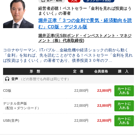
音声・動画
人気
ダウンロード対応
経営者必聴！ベストセラー「金利を見れば投資はう
タグ・キーワード
まくいく」の著者
堀井正孝「３つの金利で景気・経済動向を読
む」CD版・デジタル版
インフレ対策・値上げ
新技術
ドラッカー
広報・PR
堀井正孝(元SBIボンド・インベストメント・マネジ
コロナ禍対策
早分かり
上場企業
SDGs
メント（株）代表取締役)
コロナやリーマン、ITバブル…金融危機や経済ショックの前から動く
海外の成功事例
デジタルマーケティング
老舗企業
「金利」を知れば、先を読むことができる！ベストセラー「金利を見れ
ば投資はうまくいく」の著者であり、債券投資３０年のフ...
AI
SNS活用
デザイン
スポーツ関連
M&A
形 態
定 価
会員価格
購 入
headset
音声
（どの形態でも内容は同じです）
いい会社
ビジネスモデル
営業力強化
中村天風
カートに
CD版
22,000円
22,000円
多様性・ダイバーシティ
理念・パーパス
会社数字を学ぶ
入れる
デジタル音声版
カートに
井上和弘
22,000円
22,000円
入れる
（配信＋ダウンロード）
カートに
USB(音声)
22,000円
22,000円
※「更新」を押すと「タグ・キーワード」を更新いただけます。
入れる