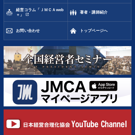
経営コラム「ＪＭＣＡweb
著者・講師紹介
open_in_new
＋」
お問い合わせ
トップページへ