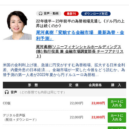
音声・動画
最新刊
ダウンロード対応
22年後半～23年前半の為替相場見通し《ドル円の上
昇は続くのか》
尾河眞樹「変貌する金融市場 最新為替・金
利予測」
尾河眞樹(ソニーフィナンシャルホールディングス
(株) 執行役員 兼 金融市場調査部長 チーフアナリス
ト)
米国の金利利上げ後、急速に円安がすすむ為替相場、拡大する日米金利
差、内憂外患の日本経済…。金融市場が一変した今後をどう読むか。為
替予測の第一人者が2022年夏から円ドルユーロ為替相...
形 態
定 価
会員価格
購 入
headset
音声
（どの形態でも内容は同じです）
カートに
CD版
22,000円
22,000円
入れる
デジタル音声版
カートに
22,000円
22,000円
入れる
（配信＋ダウンロード）