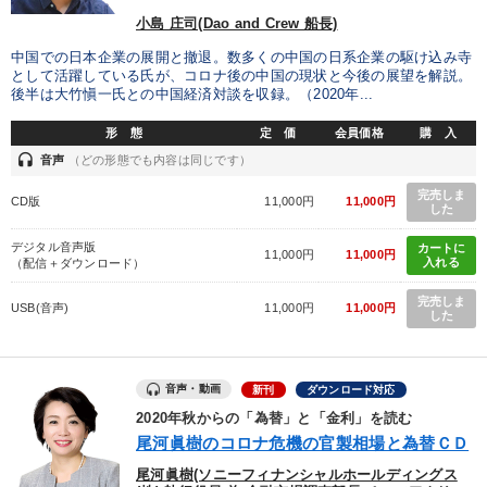
小島 庄司(Dao and Crew 船長)
中国での日本企業の展開と撤退。数多くの中国の日系企業の駆け込み寺
として活躍している氏が、コロナ後の中国の現状と今後の展望を解説。
後半は大竹愼一氏との中国経済対談を収録。（2020年...
形 態
定 価
会員価格
購 入
headset
音声
（どの形態でも内容は同じです）
完売しま
CD版
11,000円
11,000円
した
デジタル音声版
カートに
11,000円
11,000円
入れる
（配信＋ダウンロード）
完売しま
USB(音声)
11,000円
11,000円
した
音声・動画
新刊
ダウンロード対応
2020年秋からの「為替」と「金利」を読む
尾河眞樹のコロナ危機の官製相場と為替ＣＤ
尾河眞樹(ソニーフィナンシャルホールディングス