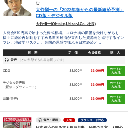
優秀各社の智恵と戦略
事業家のロマンと経営
む
大竹愼一の「2022年春からの最新経済予測」
CD版・デジタル版
若手異才経営者の発想
専門家のアドバイス
大竹愼一(Ohtake,Urizar&Co. 社長)
リーダーの器量を学ぶ
大発会510円高で始まった株式相場。コロナ禍の影響を受けながらも、
徐々に経済再始動をすすめる世界経済が直面した資源高と進行するイン
フレ、地政学リスク…。各国の思惑で揺れる日本経済と...
テーマ
形 態
定 価
会員価格
購 入
headset
音声
（どの形態でも内容は同じです）
改善・生産性向上
大竹愼一書籍
カートに
CD版
33,000円
33,000円
入れる
「利上げ時代の最新・銀行対策」＋「不動産市況予測」＋「市場
予測と株式投資」最新刊
デジタル音声版
カートに
33,000円
33,000円
入れる
（配信＋ダウンロード）
音声と動画で学ぶ
組織と人を動かすマネジメント力を磨く
カートに
USB(音声)
33,000円
33,000円
入れる
成功哲学・人間学
業種
音声・動画
人気
ダウンロード対応
日本経済の読み方と投資判断、経営の見方、人間心