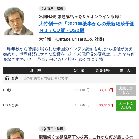
音声・動画
米国NJ発 緊急講話＋Ｑ＆Ａオンライン収録！
大竹愼一の「2021年後半からの最新経済予測
ＮＪ」CD版・USB版
大竹愼一(Ohtake,Urizar&Co. 社長)
昨年秋から警鐘を鳴らした米国のインフレ懸念も4月から兆候が見え
始めた。世界経済に大きな影響を与える米国経済の変兆は、これから何
を起こすのか？ 予断が許さない状況が続くコロナ禍...
形 態
定 価
会員価格
購 入
headset
音声
（どの形態でも内容は同じです）
完売しま
CD版
33,000円
33,000円
した
カートに
USB(音声)
33,000円
33,000円
入れる
音声・動画
混迷続く世界経済下の株高、これから何が起こるの