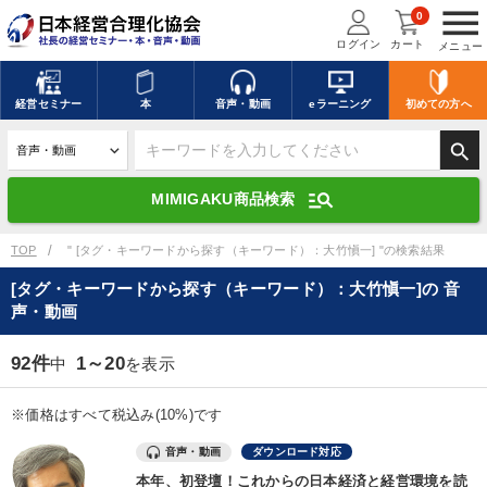
menu
0
ログイン
カート
メニュー
キーワードを入力して探す
edit
経営
セミナー
本
音声・動画
eラーニング
初めての方
へ
search
デジタル版対応のみ検索結果に表示する
manage_search
MIMIGAKU商品検索
search
上記の条件で検索
TOP
" [タグ・キーワードから探す（キーワード）：大竹愼一] "の検索結果
[タグ・キーワードから探す（キーワード）：大竹愼一]の 音
声・動画
講演収録物を探す
mic
refresh
更新する
92件
1～20
中
を表示
全国経営者セミナー講演収録物（全1315タイトル）からお探しいただけ
ます
※価格はすべて税込み(10%)です
カテゴリー
音声・動画
ダウンロード対応
本年、初登壇！これからの日本経済と経営環境を読