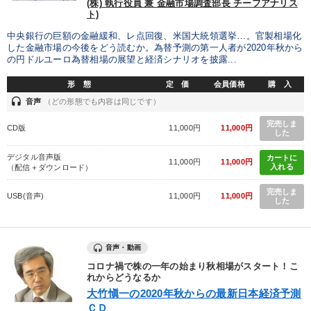
(株) 執行役員 兼 金融市場調査部長 チーフアナリス
ト)
中央銀行の巨額の金融緩和、レ点回復、米国大統領選挙…。官製相場化
した金融市場の今後をどう読むか。為替予測の第一人者が2020年秋から
の円ドルユーロ為替相場の展望と経済シナリオを披露...
形 態
定 価
会員価格
購 入
headset
音声
（どの形態でも内容は同じです）
完売しま
CD版
11,000円
11,000円
した
デジタル音声版
カートに
11,000円
11,000円
入れる
（配信＋ダウンロード）
完売しま
USB(音声)
11,000円
11,000円
した
音声・動画
コロナ禍で株の一年の始まり秋相場がスタート！こ
れからどうなるか
大竹愼一の2020年秋からの最新日本経済予測
ＣＤ