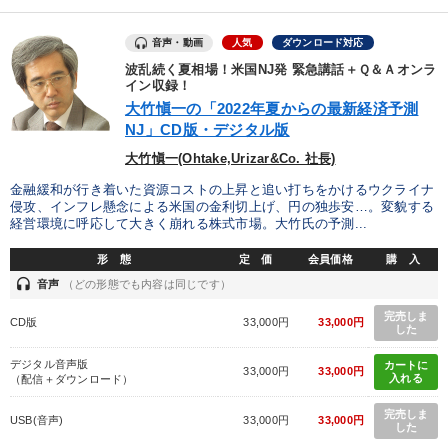
音声・動画
人気
ダウンロード対応
波乱続く夏相場！米国NJ発 緊急講話＋Ｑ＆Ａオンラ
イン収録！
大竹愼一の「2022年夏からの最新経済予測
NJ」CD版・デジタル版
大竹愼一(Ohtake,Urizar&Co. 社長)
金融緩和が行き着いた資源コストの上昇と追い打ちをかけるウクライナ
侵攻、インフレ懸念による米国の金利切上げ、円の独歩安…。変貌する
経営環境に呼応して大きく崩れる株式市場。大竹氏の予測...
形 態
定 価
会員価格
購 入
headset
音声
（どの形態でも内容は同じです）
完売しま
CD版
33,000円
33,000円
した
デジタル音声版
カートに
33,000円
33,000円
入れる
（配信＋ダウンロード）
完売しま
USB(音声)
33,000円
33,000円
した