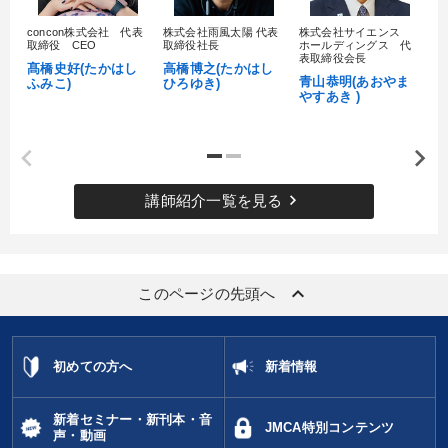
concon株式会社 代表
株式会社雨風太陽 代表
株式会社サイエンス
髙
取締役 CEO
取締役社長
ホールディングス 代
村
表取締役会長
髙橋史好(たかはし
高橋博之(たかはし
し
青山恭明(あおやま
ふみこ)
ひろゆき)
やすあき )
keyboard_arrow_right
講師紹介一覧を見る
keyboard_arrow_up
このページの先頭へ
初めての方へ
新着情報
新着セミナー・新刊本・音
JMCA特別コンテンツ
声・動画