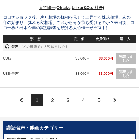
大竹愼一(Ohtake,Urizar&Co. 社長)
コロナショック後、戻り相場の様相を見せて上昇する株式相場。株の一
年の始まり、揺れる秋相場、これから何が待ち受けるのか？来日後、コ
ロナ禍の日本企業の実態調査を続ける大竹愼一がゲストに...
形 態
定 価
会員価格
購 入
headset
音声
（どの形態でも内容は同じです）
完売しま
CD版
33,000円
33,000円
した
完売しま
USB(音声)
33,000円
33,000円
した
keyboard_arrow_left
keyboard_arrow_right
1
2
3
4
5
講話音声・動画カテゴリー