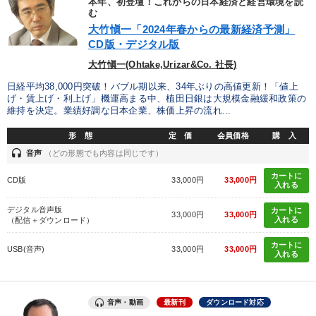
本年、初登壇！これからの日本経済と経営環境を読
む
大竹愼一「2024年春からの最新経済予測」
2026年春季全国経営者セミナー収録講演ＣＤ・講演ＤＶＤ・デジ
タル版（音声／動画ストリーミング・ダウンロード）
CD版・デジタル版
大竹愼一(Ohtake,Urizar&Co. 社長)
【1月】音声・映像
「儲けの本質」を突く
日経平均38,000円突破！バブル期以来、34年ぶりの高値更新！「値上
げ・賃上げ・利上げ」機運高まる中、植田日銀は大規模金融緩和政策の
経営者のための《音声・動画で学ぶ》講演シリーズ
維持を決定。業績好調な日本企業、株価上昇の流れ...
【2月】音声・映像
改善・生産性向上
形 態
定 価
会員価格
購 入
headset
音声
（どの形態でも内容は同じです）
【2026年7月】音声・映像ご案内商品
音声と動画で学ぶ
カートに
CD版
33,000円
33,000円
入れる
成功哲学・人間学
最新トレンドと時代の潮流を押さえる
デジタル音声版
カートに
33,000円
33,000円
入れる
（配信＋ダウンロード）
「利上げ時代の最新・銀行対策」＋「不動産市況予測」＋「市場
予測と株式投資」最新刊
カートに
USB(音声)
33,000円
33,000円
入れる
企業戦略に学ぶ
音声・動画
目的別
最新刊
ダウンロード対応