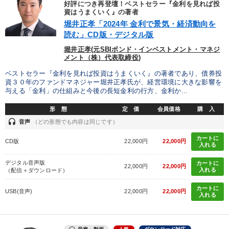
好評につき再登壇！ベストセラー『金利を見れば投
資はうまくいく』の著者
後継者に聞かせたい
新事業・新商品づくり
堀井正孝「2024年 金利で景気・経済動向を
読む」CD版・デジタル版
パフォーマンス向上
発想力を磨きたい
堀井正孝(元SBIボンド・インベストメント・マネジ
メント（株）代表取締役)
販売力を強化したい
業績を伸ばしたい
ベストセラー『金利を見れば投資はうまくいく』の著者であり、債券投
資３０年のファンドマネジャー堀井正孝氏が、経営環境に大きな影響を
与える「金利」の仕組みと今後の長短金利の行方、金利か...
キーワード
形 態
定 価
会員価格
購 入
headset
音声
（どの形態でも内容は同じです）
中小企業
金融
IT・デジタル活用
中村天風
カートに
CD版
22,000円
22,000円
入れる
両利きの経営
新技術
デジタル音声版
カートに
22,000円
22,000円
入れる
（配信＋ダウンロード）
※「更新」を押すと「カテゴリー」「目的別」「キーワード」を更新いただけます。
カートに
USB(音声)
22,000円
22,000円
入れる
タグから探す
local_offer
refresh
更新する
すべての音声・動画（全2076タイトル）からお探しいただけます