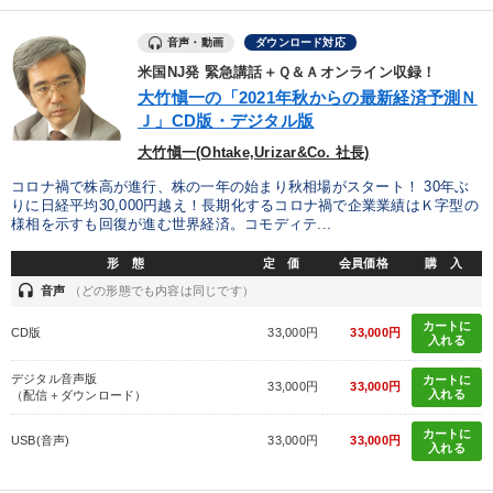
音声・動画
ダウンロード対応
米国NJ発 緊急講話＋Ｑ＆Ａオンライン収録！
大竹愼一の「2021年秋からの最新経済予測Ｎ
Ｊ」CD版・デジタル版
大竹愼一(Ohtake,Urizar&Co. 社長)
コロナ禍で株高が進行、株の一年の始まり秋相場がスタート！ 30年ぶ
りに日経平均30,000円越え！長期化するコロナ禍で企業業績はＫ字型の
様相を示すも回復が進む世界経済。コモディテ...
形 態
定 価
会員価格
購 入
headset
音声
（どの形態でも内容は同じです）
カートに
CD版
33,000円
33,000円
入れる
デジタル音声版
カートに
33,000円
33,000円
入れる
（配信＋ダウンロード）
カートに
USB(音声)
33,000円
33,000円
入れる