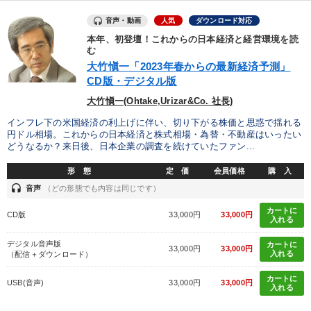
音声・動画
人気
ダウンロード対応
本年、初登壇！これからの日本経済と経営環境を読
む
大竹愼一「2023年春からの最新経済予測」
CD版・デジタル版
大竹愼一(Ohtake,Urizar&Co. 社長)
インフレ下の米国経済の利上げに伴い、切り下がる株価と思惑で揺れる
円ドル相場。これからの日本経済と株式相場・為替・不動産はいったい
どうなるか？来日後、日本企業の調査を続けていたファン...
形 態
定 価
会員価格
購 入
headset
音声
（どの形態でも内容は同じです）
カートに
CD版
33,000円
33,000円
入れる
デジタル音声版
カートに
33,000円
33,000円
入れる
（配信＋ダウンロード）
カートに
USB(音声)
33,000円
33,000円
入れる