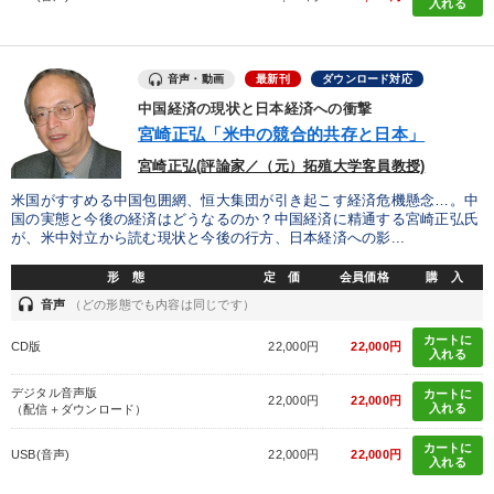
入れる
音声・動画
最新刊
ダウンロード対応
中国経済の現状と日本経済への衝撃
宮崎正弘「米中の競合的共存と日本」
宮崎正弘(評論家／（元）拓殖大学客員教授)
米国がすすめる中国包囲網、恒大集団が引き起こす経済危機懸念…。中
国の実態と今後の経済はどうなるのか？中国経済に精通する宮崎正弘氏
が、米中対立から読む現状と今後の行方、日本経済への影...
形 態
定 価
会員価格
購 入
headset
音声
（どの形態でも内容は同じです）
カートに
CD版
22,000円
22,000円
入れる
デジタル音声版
カートに
22,000円
22,000円
入れる
（配信＋ダウンロード）
カートに
USB(音声)
22,000円
22,000円
入れる