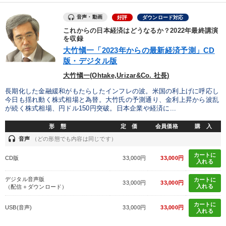
音声・動画
好評
ダウンロード対応
これからの日本経済はどうなるか？2022年最終講演
を収録
大竹愼一「2023年からの最新経済予測」CD
版・デジタル版
大竹愼一(Ohtake,Urizar&Co. 社長)
長期化した金融緩和がもたらしたインフレの波。米国の利上げに呼応し
今日も揺れ動く株式相場と為替。大竹氏の予測通り、金利上昇から波乱
が続く株式相場、円ドル150円突破。日本企業や経済に...
形 態
定 価
会員価格
購 入
headset
音声
（どの形態でも内容は同じです）
カートに
CD版
33,000円
33,000円
入れる
デジタル音声版
カートに
33,000円
33,000円
入れる
（配信＋ダウンロード）
カートに
USB(音声)
33,000円
33,000円
入れる