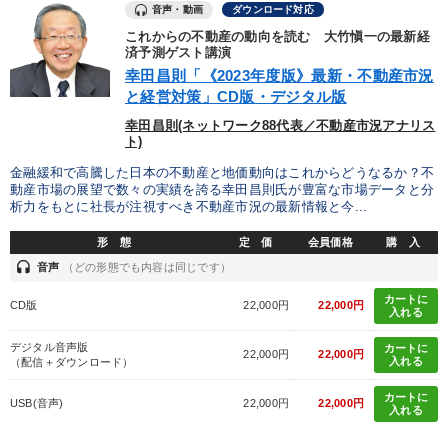
音声・動画
ダウンロード対応
これからの不動産の動向を読む 大竹愼一の最新経
済予測ゲスト講演
幸田昌則「《2023年度版》最新・不動産市況
と経営対策」CD版・デジタル版
幸田昌則(ネットワーク88代表／不動産市況アナリス
ト)
金融緩和で高騰した日本の不動産と地価動向はこれからどうなるか？不
動産市場の展望で数々の実績を誇る幸田昌則氏が豊富な市場データと分
析力をもとに社長が注視すべき不動産市況の最新情報と今...
形 態
定 価
会員価格
購 入
headset
音声
（どの形態でも内容は同じです）
カートに
CD版
22,000円
22,000円
入れる
デジタル音声版
カートに
22,000円
22,000円
入れる
（配信＋ダウンロード）
カートに
USB(音声)
22,000円
22,000円
入れる