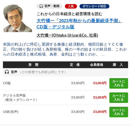
音声・動画
人気
ダウンロード対応
これからの日本経済と経営環境を読む
大竹愼一「2023年秋からの最新経済予測」
CD版・デジタル版
大竹愼一(Ohtake,Urizar&Co. 社長)
米国の利上げに呼応し変調する株価と経済動向、植田日銀とＹＣＣ修
正、円の独り負けが続く為替相場。株の一年の始まりの秋目前、これか
らの日本経済と株式相場、為替、金利はどう動くのか。 ...
形 態
定 価
会員価格
購 入
headset
音声
（どの形態でも内容は同じです）
カートに
CD版
33,000円
33,000円
入れる
デジタル音声版
カートに
33,000円
33,000円
入れる
（配信＋ダウンロード）
カートに
USB(音声)
33,000円
33,000円
入れる