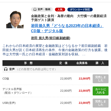
音声・動画
人気
ダウンロード対応
金融政策と金利・為替の動向 大竹愼一の最新経済
予測ゲスト講演
岩田規久男「どうなる2023年の日本経済」
CD版・デジタル版
岩田 規久男(前日銀副総裁)
これからの日本経済の展望と金融政策はどうなるか？前日銀副総裁 岩
田規久男が説く日本経済再生の条件、今後の金融政策の行方を披露。後
半は大竹慎一氏との日本経済・金融政策対談を収録。 ...
形 態
定 価
会員価格
購 入
headset
音声
（どの形態でも内容は同じです）
完売しま
CD版
22,000円
22,000円
した
デジタル音声版
カートに
22,000円
22,000円
入れる
（配信＋ダウンロード）
完売しま
USB(音声)
22,000円
22,000円
した