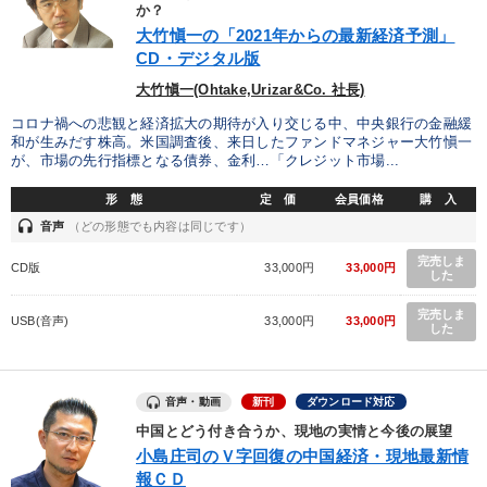
か？
大竹愼一の「2021年からの最新経済予測」
CD・デジタル版
大竹愼一(Ohtake,Urizar&Co. 社長)
コロナ禍への悲観と経済拡大の期待が入り交じる中、中央銀行の金融緩
和が生みだす株高。米国調査後、来日したファンドマネジャー大竹愼一
が、市場の先行指標となる債券、金利…「クレジット市場...
形 態
定 価
会員価格
購 入
headset
音声
（どの形態でも内容は同じです）
完売しま
CD版
33,000円
33,000円
した
完売しま
USB(音声)
33,000円
33,000円
した
音声・動画
新刊
ダウンロード対応
中国とどう付き合うか、現地の実情と今後の展望
小島庄司のＶ字回復の中国経済・現地最新情
報ＣＤ