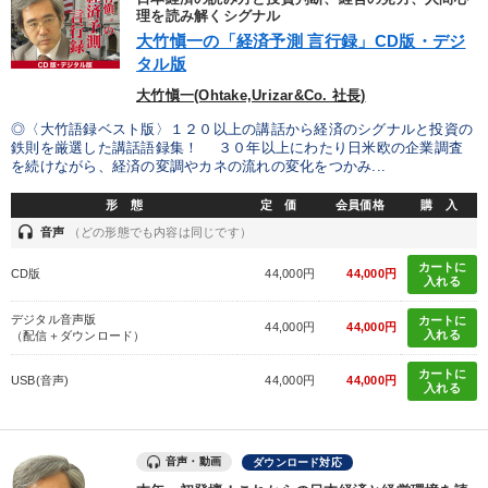
理を読み解くシグナル
製造業
卸売・小売・飲食業
建設・不動産業
大竹愼一の「経済予測 言行録」CD版・デジ
タル版
IT・サービス・金融業
コンサルタント
専門家
大竹愼一(Ohtake,Urizar&Co. 社長)
◎〈大竹語録ベスト版〉１２０以上の講話から経済のシグナルと投資の
キーワード
鉄則を厳選した講話語録集！ ３０年以上にわたり日米欧の企業調査
を続けながら、経済の変調やカネの流れの変化をつかみ...
交渉
ビジネスモデル
人事戦略
感動講話
SDGs
形 態
定 価
会員価格
購 入
headset
音声
（どの形態でも内容は同じです）
ドラッカー
カートに
CD版
44,000円
44,000円
入れる
※「更新」を押すと「テーマ」「キーワード」を更新いただけます。
デジタル音声版
カートに
44,000円
44,000円
入れる
（配信＋ダウンロード）
経営音声・動画を探す
ondemand_video
refresh
更新する
カートに
USB(音声)
44,000円
44,000円
入れる
全国経営者セミナー収録物以外の経営教材（全761タイトル）からお探
しいただけます
音声・動画
ダウンロード対応
カテゴリー