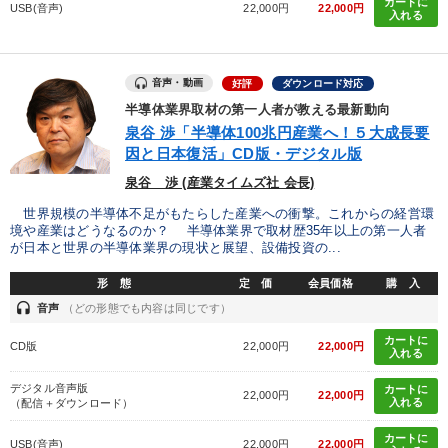
カートに
USB(音声)
22,000円
22,000円
入れる
音声・動画
好評
ダウンロード対応
半導体業界取材の第一人者が教える最新動向
泉谷 渉「半導体100兆円産業へ！５大成長要
因と日本復活」CD版・デジタル版
泉谷 渉 (産業タイムズ社 会長)
世界規模の半導体不足がもたらした産業への衝撃。これからの経営環
境や産業はどうなるのか？ 半導体業界で取材歴35年以上の第一人者
が日本と世界の半導体業界の現状と展望、設備投資の...
形 態
定 価
会員価格
購 入
headset
音声
（どの形態でも内容は同じです）
カートに
CD版
22,000円
22,000円
入れる
デジタル音声版
カートに
22,000円
22,000円
入れる
（配信＋ダウンロード）
カートに
USB(音声)
22,000円
22,000円