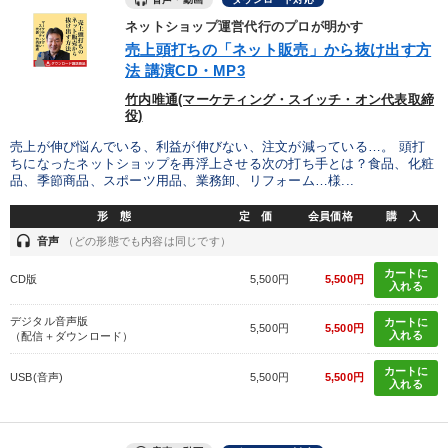
ネットショップ運営代行のプロが明かす
売上頭打ちの「ネット販売」から抜け出す方
法 講演CD・MP3
竹内唯通(マーケティング・スイッチ・オン代表取締
役)
売上が伸び悩んでいる、利益が伸びない、注文が減っている…。 頭打
ちになったネットショップを再浮上させる次の打ち手とは？食品、化粧
品、季節商品、スポーツ用品、業務卸、リフォーム…様...
形 態
定 価
会員価格
購 入
headset
音声
（どの形態でも内容は同じです）
カートに
CD版
5,500円
5,500円
入れる
デジタル音声版
カートに
5,500円
5,500円
入れる
（配信＋ダウンロード）
カートに
USB(音声)
5,500円
5,500円
入れる