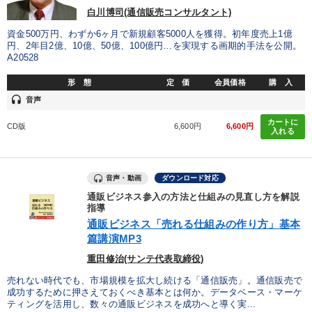
白川博司(通信販売コンサルタント)
資金500万円、わずか6ヶ月で新規顧客5000人を獲得。初年度売上1億
円、2年目2億、10億、50億、100億円…を実現する画期的手法を公開。
A20528
形 態
定 価
会員価格
購 入
headset
音声
カートに
CD版
6,600円
6,600円
入れる
音声・動画
ダウンロード対応
通販ビジネス参入の方法と仕組みの見直し方を解説
指導
通販ビジネス「売れる仕組みの作り方」基本
篇講演MP3
重田修治(サンテ代表取締役)
売れない時代でも、市場規模を拡大し続ける「通信販売」。通信販売で
成功するために押さえておくべき基本とは何か。データベース・マーケ
ティングを活用し、数々の通販ビジネスを成功へと導く実...