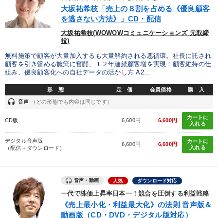
優秀各社の智恵と戦略
事業家のロマンと経営
大坂祐希枝「売上の８割を占める《優良顧客
を逃さない方法》」CD・配信
若手異才経営者の発想
専門家のアドバイス
大坂祐希枝(WOWOWコミュニケーションズ 元取締
役)
リーダーの器量を学ぶ
無料施策で顧客が大量加入するも大量解約される悪循環。社長に託され
顧客を引き留める施策に奮闘、１２年連続顧客増を実現！顧客維持の仕
組み、優良顧客化への自社データの活かし方 A2...
テーマ
形 態
定 価
会員価格
購 入
headset
音声
（どの形態でも内容は同じです）
最新技術・トレンド
歴史・古典に学ぶ実務講話
カートに
CD版
6,600円
6,600円
入れる
2026年夏季全国経営者セミナー収録講演ＣＤ・講演ＤＶＤ・デジ
タル版（音声／動画ストリーミング・ダウンロード）
デジタル音声版
カートに
6,600円
6,600円
入れる
（配信＋ダウンロード）
【1月】音声・映像
経営戦略・経営実務
147回春季大会
業種
音声・動画
人気
ダウンロード対応
一代で株価上昇率日本一！競合を圧倒する利益戦略
《売上最小化・利益最大化》の法則 音声版＆
製造業
卸売・小売・飲食業
建設・不動産業
動画版（CD・DVD・デジタル版対応）