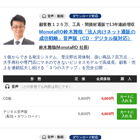
音声・動画
ダウンロード対応
顧客数１２５万、工具・間接材通販で13年連続増収
MonotaRO鈴木雅哉「法人向けネット通販の
成功戦略」音声版（CD・デジタル版対応）
鈴木雅哉(MonotaRO 社長)
１個からできる発注システム、受注即出荷体制、扱い商品７百万点…。
大手商社や専門店にマネのできないビジネスモデルで高成長。顧客・売
上を連鎖拡大し続ける「３つのステップ」を完全公開 ...
形 態
定 価
会員価格
購 入
headset
音声
（どの形態でも内容は同じです）
カートに
CD版
6,600円
6,600円
入れる
デジタル音声版
カートに
6,600円
6,600円
入れる
（配信＋ダウンロード）
音声・動画
ダウンロード対応