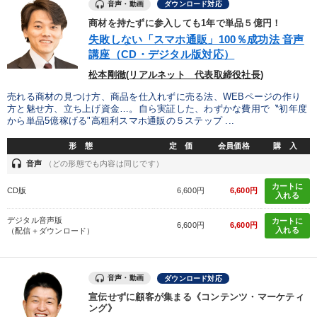
音声・動画
ダウンロード対応
商材を持たずに参入しても1年で単品５億円！
タグから探す
local_offer
refresh
更新する
失敗しない「スマホ通販」100％成功法 音声
すべての音声・動画（全2077タイトル）からお探しいただけます
講座（CD・デジタル版対応）
松本剛徹(リアルネット 代表取締役社長)
タグ・キーワード
売れる商材の見つけ方、商品を仕入れずに売る法、WEBページの作り
方と魅せ方、立ち上げ資金…。自ら実証した、わずかな費用で〝初年度
から単品5億稼げる"高粗利スマホ通販の５ステップ ...
企業文化
仕事術・ビジネスハック
両利きの経営
形 態
定 価
会員価格
購 入
感動講話
繁盛
一流人
教育
相続・事業承継
headset
音声
（どの形態でも内容は同じです）
マネジメント
井上和弘
早わかり
理念・パーパス
カートに
CD版
6,600円
6,600円
入れる
ランチェスター戦略
通販
銀行交渉
リベラルアーツ
デジタル音声版
カートに
6,600円
6,600円
入れる
（配信＋ダウンロード）
DX
デザイン
投資
未来先見
不動産投資
労務問題・リスク対策
デジタルマーケティング
音声・動画
ダウンロード対応
宣伝せずに顧客が集まる《コンテンツ・マーケティ
イノベーション
ング》