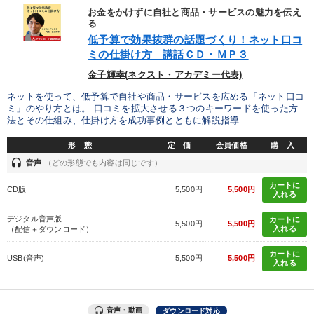
お金をかけずに自社と商品・サービスの魅力を伝え
る
低予算で効果抜群の話題づくり！ネット口コ
ミの仕掛け方 講話ＣＤ・ＭＰ３
金子輝幸(ネクスト・アカデミー代表)
ネットを使って、低予算で自社や商品・サービスを広める「ネット口コ
ミ」のやり方とは。 口コミを拡大させる３つのキーワードを使った方
法とその仕組み、仕掛け方を成功事例とともに解説指導
形 態
定 価
会員価格
購 入
headset
音声
（どの形態でも内容は同じです）
カートに
CD版
5,500円
5,500円
入れる
デジタル音声版
カートに
5,500円
5,500円
入れる
（配信＋ダウンロード）
カートに
USB(音声)
5,500円
5,500円
入れる
音声・動画
ダウンロード対応