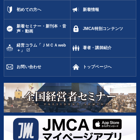
初めての方へ
新着情報
新着セミナー・新刊本・音
JMCA特別コンテンツ
声・動画
経営コラム「ＪＭＣＡweb
著者・講師紹介
open_in_new
＋」
お問い合わせ
トップページへ