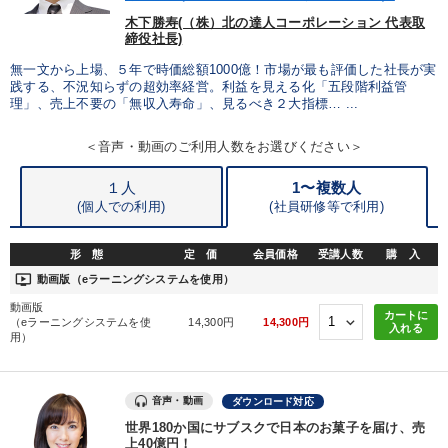
IT・サービス・金融業
コンサルタント
専門家
木下勝寿(（株）北の達人コーポレーション 代表取
締役社長)
無一文から上場、５年で時価総額1000億！市場が最も評価した社長が実
キーワード
践する、不況知らずの超効率経営。利益を見える化「五段階利益管
理」、売上不要の「無収入寿命」、見るべき２大指標… ...
お金の授業
松下幸之助
インフレ対策・値上げ
＜音声・動画のご利用人数をお選びください＞
稲盛和夫
運勢・先見
AI
１人
1〜複数人
(個人での利用)
(
社員研修等で利用)
※「更新」を押すと「テーマ」「キーワード」を更新いただけます。
形 態
定 価
会員価格
受講人数
購 入
ondemand_video
動画版（eラーニングシステムを使用）
経営音声・動画を探す
ondemand_video
refresh
更新する
動画版
カートに
（eラーニングシステムを使
14,300円
14,300円
入れる
全国経営者セミナー収録物以外の経営教材（全762タイトル）からお探
用）
しいただけます
カテゴリー
音声・動画
ダウンロード対応
世界180か国にサブスクで日本のお菓子を届け、売
上40億円！