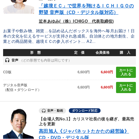
歴史・古典に学ぶ実務講話
「越境ＥＣ」で世界を翔けるＩＣＨＩＧＯの
野望 音声版（CD・デジタル版対応）
会社のパフォーマンスを高める講話
近本あゆみ(（株）ICHIGO 代表取締役)
仕事のスキルと人間力を高める知恵を身につける
お菓子や飲み物、雑貨…を詰め込んだボックスを海外へ毎月お届け！日
本の文化を伝えるサービスが支持され急成長。自治体との地方創生、企
2025年夏季全国経営者セミナー収録講演ＣＤ・講演ＤＶＤ・デジ
業との商品開発、越境ＥＣの参入ポイント… A2...
タル版（音声／動画ストリーミング・ダウンロード）
形 態
定 価
会員価格
購 入
経営者のための《音声・動画で学ぶ》講演シリーズ
headset
音声
（どの形態でも内容は同じです）
カートに
後継社長・アトツギ
CD版
6,600円
6,600円
入れる
「利上げ時代の最新・銀行対策」＋「不動産市況予測」＋「市場
デジタル音声版
カートに
6,600円
6,600円
予測と株式投資」最新刊
入れる
（配信＋ダウンロード）
資産戦略
音声・動画
ダウンロード対応
最新刊・戦略参謀ChatGPT実戦法と中小企業のDXと講話ご案内
【会場人気No.1】カリスマ社長の後を継ぎ、最高売
上を更新
売上直結の営業力や販売力を獲得する
改善・生産性向上
髙田旭人《ジャパネットたかたの経営論》
CD・DVD・デジタル版