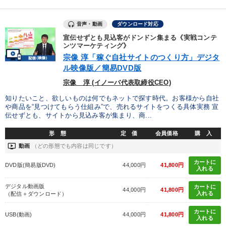
音声・動画
ダウンロード対応
宣伝せずとも見込客がドンドン集まる《実戦コンテ
ンツマーケティング》
宗像 淳「稼ぐ自社サイトのつくり方」デジタ
ル映像版／簡易DVD版
宗像 淳 (イノーバ代表取締役CEO)
知りたいこと、欲しいものは何でもネットで探す時代。お客様から自社
や商品を“見つけてもらう仕組み”で、売れるサイトをつくる具体実務 宣
伝せずとも、サイトから見込み客が集まり、商...
形 態
定 価
会員価格
購 入
ondemand_video
動画
（どの形態でも内容は同じです）
カートに
DVD版(簡易版DVD)
44,000円
41,800円
入れる
デジタル動画版
カートに
44,000円
41,800円
入れる
（配信＋ダウンロード）
カートに
USB(動画)
44,000円
41,800円
入れる