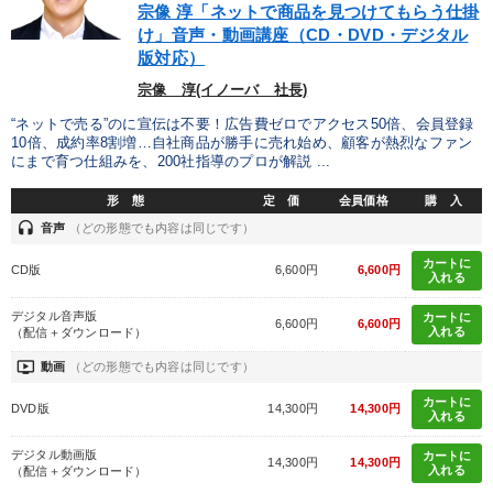
宗像 淳「ネットで商品を見つけてもらう仕掛
け」音声・動画講座（CD・DVD・デジタル
※「更新」を押すと「タグ・キーワード」を更新いただけます。
版対応）
宗像 淳(イノーバ 社長)
“ネットで売る”のに宣伝は不要！広告費ゼロでアクセス50倍、会員登録
10倍、成約率8割増…自社商品が勝手に売れ始め、顧客が熱烈なファン
にまで育つ仕組みを、200社指導のプロが解説 ...
形 態
定 価
会員価格
購 入
headset
音声
（どの形態でも内容は同じです）
カートに
CD版
6,600円
6,600円
入れる
デジタル音声版
カートに
6,600円
6,600円
入れる
（配信＋ダウンロード）
ondemand_video
動画
（どの形態でも内容は同じです）
カートに
DVD版
14,300円
14,300円
入れる
デジタル動画版
カートに
14,300円
14,300円
入れる
（配信＋ダウンロード）