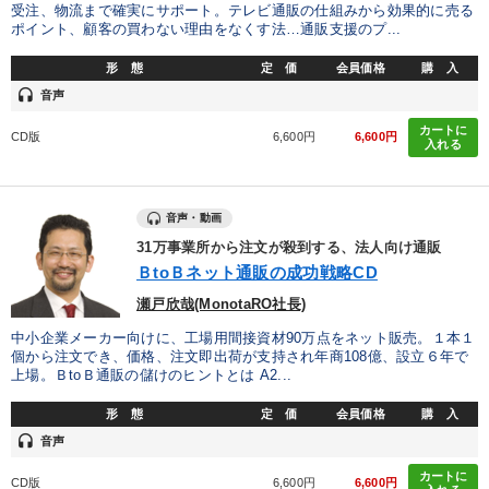
受注、物流まで確実にサポート。テレビ通販の仕組みから効果的に売る
ポイント、顧客の買わない理由をなくす法…通販支援のプ...
形 態
定 価
会員価格
購 入
headset
音声
カートに
CD版
6,600円
6,600円
入れる
音声・動画
31万事業所から注文が殺到する、法人向け通販
ＢtoＢネット通販の成功戦略CD
瀬戸欣哉(MonotaRO社長)
中小企業メーカー向けに、工場用間接資材90万点をネット販売。１本１
個から注文でき、価格、注文即出荷が支持され年商108億、設立６年で
上場。ＢtoＢ通販の儲けのヒントとは A2...
形 態
定 価
会員価格
購 入
headset
音声
カートに
CD版
6,600円
6,600円