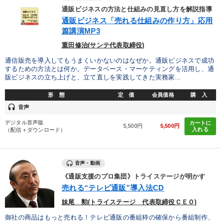
通販ビジネスの方法と仕組みの見直し方を解説指導
通販ビジネス「売れる仕組みの作り方」応用
篇講演MP3
重田修治(サンテ代表取締役)
通信販売を導入してもうまくいかないのはなぜか。通販ビジネスで成功
するための方法とは何か。データベース・マーケティングを活用し、通
販ビジネスの立ち上げと、立て直しを実践してきた実務家...
形 態
定 価
会員価格
購 入
headset
音声
デジタル音声版
カートに
5,500円
5,500円
入れる
（配信＋ダウンロード）
音声・動画
《通販支援のプロ集団》トライステージが明かす
売れる“テレビ通販”導入法CD
妹尾 勲(トライステージ 代表取締役ＣＥＯ)
御社の商品はもっと売れる！テレビ通販の番組枠の確保から番組制作、