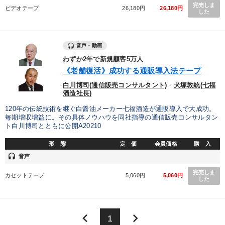
完売しま
ビデオテープ
26,180円
26,180円
した
音声・動画
わずか2年で新規顧客5万人
《老舗復活》成功する通販導入法テープ
白川博司(通信販売コンサルタント)
・
犬塚敦統(七福
酒造社長)
120年の伝統技術を継ぐ白醤油メーカー七福酒造が通販導入で大成功。
毎期増収増益に。その具体ノウハウを同社指導の通信販売コンサルタン
ト白川博司とともに公開A20210
形 態
定 価
会員価格
購 入
headset
音声
完売しま
カセットテープ
5,060円
5,060円
した
keyboard_arrow_left
keyboard_arrow_right
1