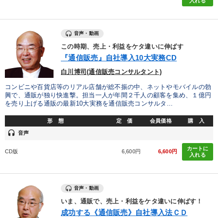
入れる
音声・動画
この時期、売上・利益をケタ違いに伸ばす
『通信販売』自社導入10大実務CD
白川博司(通信販売コンサルタント)
コンビニや百貨店等のリアル店舗が総不振の中、ネットやモバイルの勃
興で、通販が独り快進撃。担当一人が年間２千人の顧客を集め、１億円
を売り上げる通販の最新10大実務を通信販売コンサルタ...
形 態
定 価
会員価格
購 入
headset
音声
カートに
CD版
6,600円
6,600円
入れる
音声・動画
いま、通販で、売上・利益をケタ違いに伸ばす！
成功する《通信販売》自社導入法ＣＤ