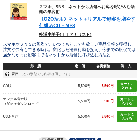
スマホ、SNS…ネットから店舗へお客を呼び込む話
題の集客術
《O2O活用》ネット＋リアルで顧客を増やす
仕組みCD・MP3
松浦由美子(ＩＴアナリスト)
スマホやＳＮＳの普及で、いつでもどこでも欲しい商品情報を獲得し、
注文や共有もできる時代。変化した消費行動を捉え、今までの販促では
届かなかった顧客までもネットから店舗に呼び込む方法と...
形 態
定 価
会員価格
購 入
headset
音声
（どの形態でも内容は同じです）
カートに
CD版
5,500円
5,500円
入れる
デジタル音声版
カートに
5,500円
5,500円
入れる
（配信＋ダウンロード）
カートに
USB(音声)
5,500円
5,500円
入れる
音声・動画
ダウンロード対応