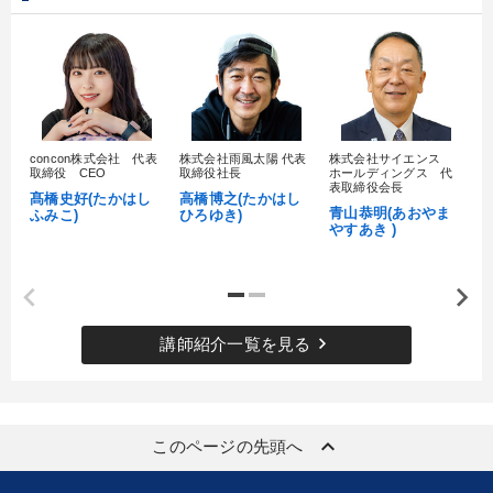
concon株式会社 代表
株式会社雨風太陽 代表
株式会社サイエンス
髙
取締役 CEO
取締役社長
ホールディングス 代
村
表取締役会長
髙橋史好(たかはし
高橋博之(たかはし
し
青山恭明(あおやま
ふみこ)
ひろゆき)
やすあき )
keyboard_arrow_right
講師紹介一覧を見る
keyboard_arrow_up
このページの先頭へ