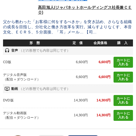
【12月】音声・映像
髙田旭人(ジャパネットホールディングス社長兼ＣＥ
Ｏ)
目的別
父から教わった「お客様に何をするべきか」を突き詰め、さらなる組織
の成長を目指し、分社化と働き方改革を実行。減らすよりなくす、本音
文化、ＥＣＲＳ、５分面接、「耳」メール… 【司...
経営体系を学びたい
新事業・新商品づくり
形 態
定 価
会員価格
購 入
headset
音声
（どの形態でも内容は同じです）
社長の姿勢を学びたい
販売力を強化したい
カートに
CD版
6,600円
6,600円
財務・数字力の向上
発想力を磨きたい
入れる
デジタル音声版
カートに
6,600円
6,600円
入れる
（配信＋ダウンロード）
キーワード
ondemand_video
動画
（どの形態でも内容は同じです）
カートに
一流人
推薦
販売戦略
ランチェスター戦略
AI
DVD版
14,300円
14,300円
入れる
ドラッカー
デジタル動画版
カートに
14,300円
14,300円
入れる
（配信＋ダウンロード）
※「更新」を押すと「カテゴリー」「目的別」「キーワード」を更新いただけます。