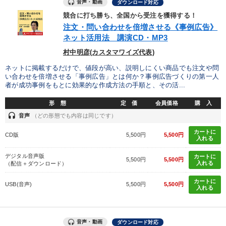
音声・動画
ダウンロード対応
競合に打ち勝ち、全国から受注を獲得する！
注文・問い合わせを倍増させる《事例広告》
ネット活用法 講演CD・MP3
村中明彦(カスタマワイズ代表)
ネットに掲載するだけで、値段が高い、説明しにくい商品でも注文や問
い合わせを倍増させる「事例広告」とは何か？事例広告づくりの第一人
者が成功事例をもとに効果的な作成方法の手順と、その活...
形 態
定 価
会員価格
購 入
headset
音声
（どの形態でも内容は同じです）
カートに
CD版
5,500円
5,500円
入れる
デジタル音声版
カートに
5,500円
5,500円
入れる
（配信＋ダウンロード）
カートに
USB(音声)
5,500円
5,500円
入れる
音声・動画
ダウンロード対応