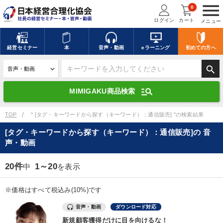
menu
0
ログイン
カート
メニュー
キーワードを入力して探す
edit
経営
セミナー
本
音声・動画
eラーニング
初めての方
へ
search
デジタル版対応のみ検索結果に表示する
manage_search
MIMIGAKU商品検索
search
上記の条件で検索
TOP
" [タグ・キーワードから探す（キーワード）：通信販売] "の検索結果
[タグ・キーワードから探す（キーワード）：通信販売]の 音
声・動画
講演収録物を探す
mic
refresh
更新する
20件
1～20
中
を表示
全国経営者セミナー講演収録物（全1315タイトル）からお探しいただけ
ます
※価格はすべて税込み(10%)です
カテゴリー
音声・動画
ダウンロード対応
新規顧客獲得だけに目を向けるな！