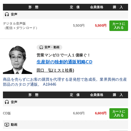
形 態
定 価
会員価格
購 入
headset
音声
デジタル音声版
カートに
5,500円
5,500円
入れる
（配信＋ダウンロード）
音声・動画
営業マンゼロで一人１億稼ぐ！
生産財の独創的通販戦略CD
田口 弘(ミスミ社長)
商品を売らずにお客の購買を代理する逆発想で急成長。業界異例の生産
部品のカタログ通販。 A19446
形 態
定 価
会員価格
購 入
headset
音声
カートに
CD版
6,600円
6,600円
入れる
ondemand_video
動画