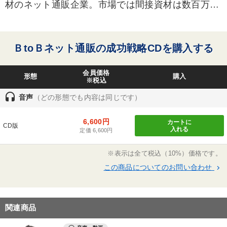
材のネット通販企業。市場では間接資材は数百万点
タグ・キーワード
が流通。その調達のために掛かっていた時間と手間
の解消に着目し、住友商事と米国資材通販の大手が
共同出資して創業したベンチャー企業。90万点にも
営業
仕事術・ビジネスハック
成功哲学
ＢtoＢネット通販の成功戦略CDを購入する
及ぶ扱い商品群、1本1個から注文できるオーダーシ
インバウンド
通販
お金の授業
SNS活用
ステム、注文即出荷デリバリー体制が支持され、顧
会員価格
形態
購入
客を確実に増やし続けている中小企業の救世主。
※税込
早分かり
ビジネスモデル
伝統・文化
スポーツ関連
2000年設立。売上108億円。2006年東証マザーズ上
headset
音声
（どの形態でも内容は同じです）
場。
投資
いい会社
プレゼン
上場企業
話し方
6,600円
カートに
CD版
入れる
瀬戸社長は、1960年東京生まれ。東大経済学部卒業
定価 6,600円
両利きの経営
中小企業
会社を守る
一流人
後、住友商事入社。96年ダートマス大学ＭＢＡ取
運勢・先見
営業力強化
マーケティング
※表示は全て税込（10%）価格です。
得。住商の子会社の社長職を経て、2000年Ｍｏｎｏ
この商品についてのお問い合わせ
keyboard_arrow_right
ｔａＲＯの前身である住友グレンジャーを社内ベン
イノベーション
チャーで設立。翌年社長に就任。
※「更新」を押すと「タグ・キーワード」を更新いただけます。
関連商品