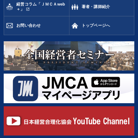
経営コラム「ＪＭＣＡweb
著者・講師紹介
open_in_new
＋」
お問い合わせ
トップページへ