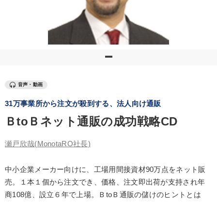
優秀各社の智恵と戦略
事業家のロマンと経営
若手異才経営者の発想
専門家のアドバイス
リーダーの器量を学ぶ
テーマ
音声・動画
31万事業所から注文が殺到する、法人向け通販
経営者のための《音声・動画で学ぶ》講演シリーズ
ＢtoＢネット通販の成功戦略CD
最新トレンドと時代の潮流を押さえる
【4月】音声・映像
瀬戸欣哉
(MonotaRO社長)
組織・採用・スキル
会社のパフォーマンスを高める講話
《強い財務を実践する経営者》講話４選
中小企業メーカー向けに、工場用間接資材90万点をネット販
売。１本１個から注文でき、価格、注文即出荷が支持され年
商108億、設立６年で上場。ＢtoＢ通販の儲けのヒントとは
業種