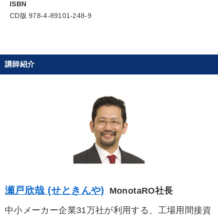
ISBN
CD版 978-4-89101-248-9
経営体系を学びたい
社長の姿勢を学びたい
業績を伸ばしたい
財務・数字力の向上
社員研修を行いたい
組織を強化したい
講師紹介
キーワード
サービス
運勢・先見
聞き手・作間信司
金利
一流人
トレンド
※「更新」を押すと「カテゴリー」「目的別」「キーワード」を更新いただけます。
瀬戸欣哉 (せときんや)
MonotaRO社長
タグから探す
local_offer
refresh
更新する
中小メーカー企業31万社が利用する、工場用間接資
すべての音声・動画（全2077タイトル）からお探しいただけます