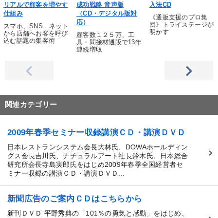
リアルで顧客を増やす
成功戦略 音声版
入法CD
仕組み
（CD・デジタル版対
《通販支援のプロ集
応）
団》トライステージが
スマホ、SNS…ネット
明かす
から店舗へお客を呼び
顧客数１２５万、工
込む話題の集客術
具・間接材通販で13年
連続増収
関連カテゴリー
2009年春季セミナー収録講演ＣＤ・講演ＤＶＤ
日本レストランシステム会長大林氏、DOWAホールディン
グス会長吉川氏、ナチュラルアート社長鈴木氏、日本総合
研究所会長寺島実郎氏をはじめ2009年春季全国経営者セ
ミナー収録の講演ＣＤ・講演ＤＶＤ...
新聞広告のご案内ＣＤはこちらから
新刊ＤＶＤ 平野秀典の「101％の勇気と感動」をはじめ、