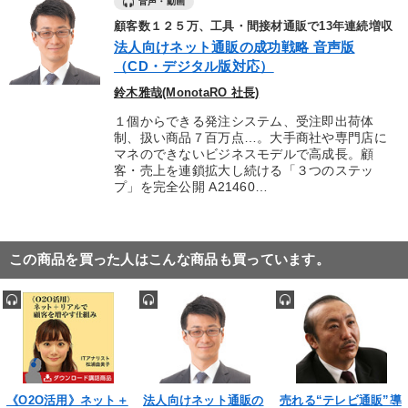
音声・動画
顧客数１２５万、工具・間接材通販で13年連続増収
法人向けネット通販の成功戦略 音声版
（CD・デジタル版対応）
鈴木雅哉(MonotaRO 社長)
１個からできる発注システム、受注即出荷体
制、扱い商品７百万点…。大手商社や専門店に
マネのできないビジネスモデルで高成長。顧
客・売上を連鎖拡大し続ける「３つのステッ
プ」を完全公開 A21460…
この商品を買った人はこんな商品も買っています。
《O2O活用》ネット＋
法人向けネット通販の
売れる“テレビ通販”導