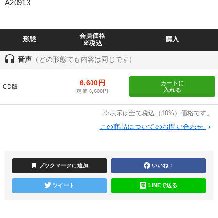
A20913
製造業
卸売・小売・飲食業
建設・不動産業
IT・サービス・金融業
コンサルタント
専門家
会員価格
形態
購入
※税込
キーワード
headset
音声
（どの形態でも内容は同じです）
6,600円
カートに
女性経営者
後継者
不動産投資
上場企業
CD版
入れる
定価 6,600円
運勢・先見
思考法
※表示は全て税込（10%）価格です。
この商品についてのお問い合わせ
keyboard_arrow_right
※「更新」を押すと「テーマ」「キーワード」を更新いただけます。
経営音声・動画を探す
ondemand_video
refresh
更新する
bookmark
ブックマークに追加
いいね！
全国経営者セミナー収録物以外の経営教材（全762タイトル）からお探
しいただけます
ツイート
LINEで送る
カテゴリー