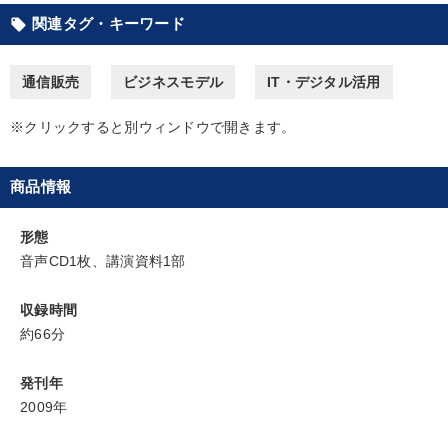
関連タグ・キーワード
local_offer
2026年夏季全国経営者セミナー収録講演ＣＤ・講演ＤＶＤ・デジ
タル版（音声／動画ストリーミング・ダウンロード）
通信販売
ビジネスモデル
IT・デジタル活用
経済・景気・相場予測
成功哲学・人間学
※クリックすると別ウィンドウで開きます。
【4月】音声・映像
【12月】音声・映像
最新技術・トレンド
商品情報
2025年夏季全国経営者セミナー収録講演ＣＤ・講演ＤＶＤ・デジ
タル版（音声／動画ストリーミング・ダウンロード）
形態
音声CD1枚、講演資料1部
【2月】音声・映像
組織・採用・スキル
収録時間
【最新刊】精神科医・和田秀樹の「老いない力」＋健康な社長と
会社をつくる厳選講話
約66分
音声と動画で学ぶ
経営戦略・経営実務
発刊年
2009年
目的別