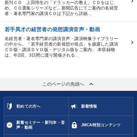
新刊ＣＤ 上田惇生の「ドラッカーの教え」ＣＤをはじ
め、ＣＤ選集シリーズなど…新聞広告にてご案内の名経営
者・著名専門家の講演ＣＤは下記から詳細...
若手異才の経営者の発想講演音声・動画
名経営者・著名専門家の講演音声・講演映像ライブラリー
の中から、「若手経営者の新発想や視点」を披露した講演
ＣＤ版・講演ＤＶＤ版・デジタル版をご案内。 本収録物
は、年2回、3日間に渡り開催される...
keyboard_arrow_up
このページの先頭へ
初めての方へ
新着情報
新着セミナー・新刊本・音
JMCA特別コンテンツ
声・動画