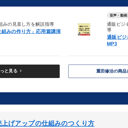
音声・動画
組みの見直し方を解説指導
通販ビジ
導
仕組みの作り方」応用篇講演
通販ビジ
MP3
keyboard_arrow_right
っと見る
重田修治の商品
売上げアップの仕組みのつくり方