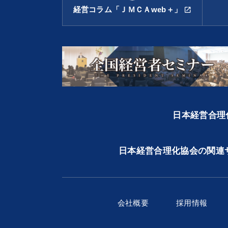
経営コラム「ＪＭＣＡweb＋」
open_in_new
日本経営合理化
日本経営合理化協会の関連
会社概要
採用情報