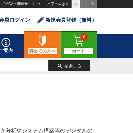
JMCAの関連サイト
文字の大きさ
小
中
大
会員ログイン
新規会員登録（無料）
0
ご案内
初めての方へ
カート
search
検索する
ータ分析やシステム構築等のデジタルの