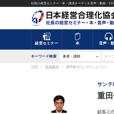
社長の経営セミナー・本・講演オーディオ音声・動画・CD＆
経営セミナー
本
音声・
キーワード検索
TOP
講師案内
重田修治 (しげたしゅうじ)
サンテ
重田
顧客心