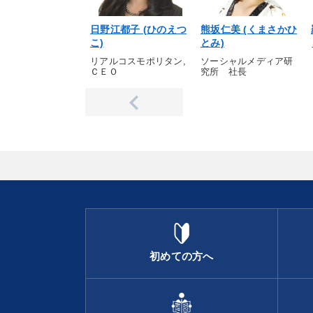
日野江都子 (ひのえつ
熊坂仁美 (くまさかひ
こ)
とみ)
リアルコスモポリタン,
ソーシャルメディア研
ＣＥＯ
究所 社長
初めての方へ