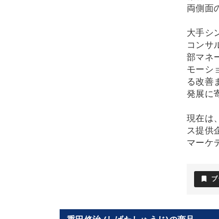
両側面
大手シ
コンサ
部マネ
モーシ
る改善
発展に
現在は
ス提供
マーケ
bookmark
ブ