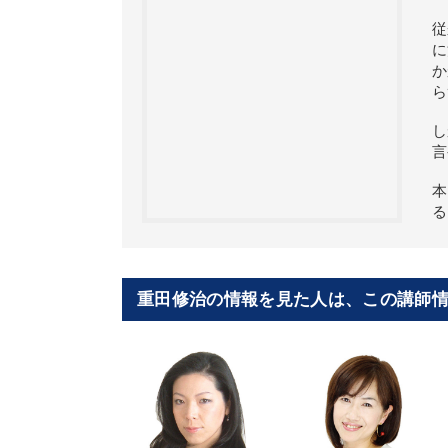
従
に
か
ら
し
言
本
る
重田修治の情報を見た人は、この講師