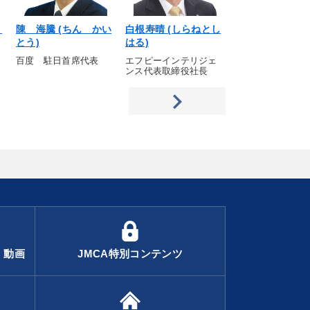
く
陳 海騰 (ちん かい
白根寿晴 (しらねとし
杉山巌海 (すぎ
とう)
はる)
んかい)
百度 駐日首席代表
エフピーインテリジェ
名古屋大原学園学
ンス代表取締役社長
・動画
JMCA特別コンテンツ