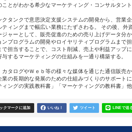
のことがわかる希少なマーケティング・コンサルタン
ンクタンクで意思決定支援システムの開発から、営業
ルティングまで幅広い業務にたずさわる。 その後、外
ージャーとして、販売促進のための売り上げデータ分
ョンプログラムの開発やロイヤリティプログラムまで
まで担当することで、コスト削減、売上や利益アップ
寄与するマーケティングの仕組みを一通り構築する。
、カタログやＷｅｂ等の様々な媒体を通じた通信販売
企業の長期的な発展のための仕組みづくりのサポートに
ティングの実践教科書」「マーケティングの教科書」
ックマークに追加
いいね！
ツイート
LINEで送