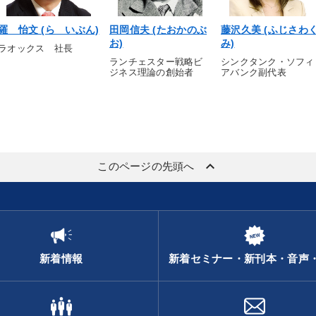
羅 怡文 (ら いぶん)
田岡信夫 (たおかのぶ
藤沢久美 (ふじさわ
お)
み)
ラオックス 社長
ランチェスター戦略ビ
シンクタンク・ソフィ
ジネス理論の創始者
アバンク副代表
keyboard_arrow_up
このページの先頭へ
新着情報
新着セミナー・新刊本・音声