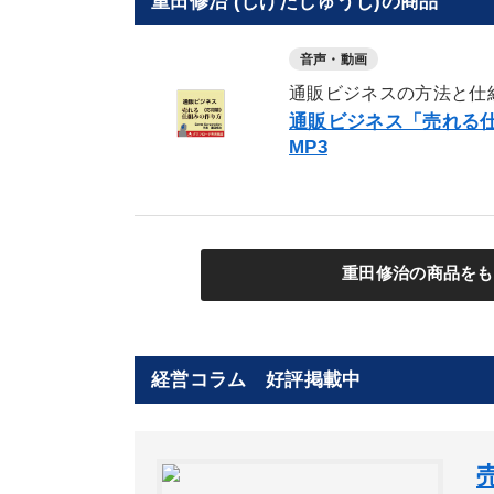
重田修治 (しげたしゅうじ)の商品
音声・動画
通販ビジネスの方法と仕
通販ビジネス「売れる
MP3
重田修治の商品をも
経営コラム 好評掲載中