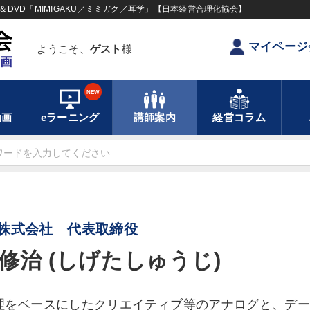
DVD「MIMIGAKU／ミミガク／耳学」【日本経営合理化協会】
マイページ
ようこそ、
ゲスト
様
NEW
動画
eラーニング
講師案内
経営コラム
株式会社 代表取締役
修治 (しげたしゅうじ)
理をベースにしたクリエイティブ等のアナログと、デ