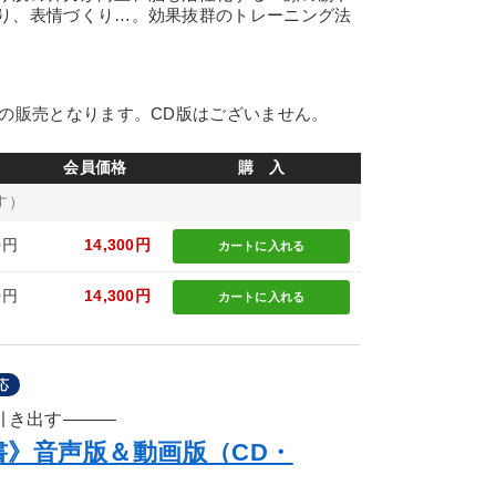
り、表情づくり…。効果抜群のトレーニング法
みの販売となります。CD版はございません。
会員価格
購 入
す）
0円
14,300円
カートに
入れる
0円
14,300円
カートに
入れる
応
引き出す―――
書》音声版＆動画版（CD・