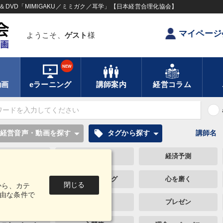
DVD「MIMIGAKU／ミミガク／耳学」【日本経営合理化協会】
マイページ
ようこそ、
ゲスト
様
NEW
動画
eラーニング
講師案内
経営コラム
local_offer
経営音声・動画を探す
タグから探す
講師名
大竹愼一
営業力強化
経済予測
伝統・文化
ブランディング
心を磨く
閉じる
から、カテ
由な条件で
利きの経営
後継者
プレゼン