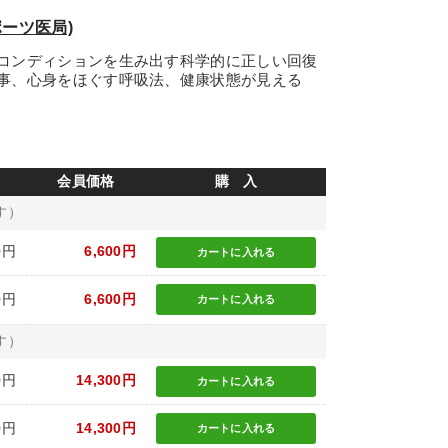
ーツ医局)
コンディションを生み出す科学的に正しい回復
事、心身をほぐす呼吸法、健康状態が見える
会員価格
購 入
す）
0円
6,600円
カートに
入れる
0円
6,600円
カートに
入れる
す）
0円
14,300円
カートに
入れる
0円
14,300円
カートに
入れる