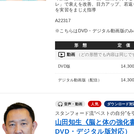
レ」で衰えを改善。目力アップ、若返
を実習をまじえ指導
A22317
※こちらはDVD・デジタル動画版の
形 態
定 価
ondemand_video
動画
（どの形態でも内容は同じで
14,30
DVD版
14,30
デジタル動画版（配信）
音声・動画
人気
ダウンロード対
スタンフォード流“ベストの自分”を
山田知生《脳と体の強化
DVD・デジタル版対応）