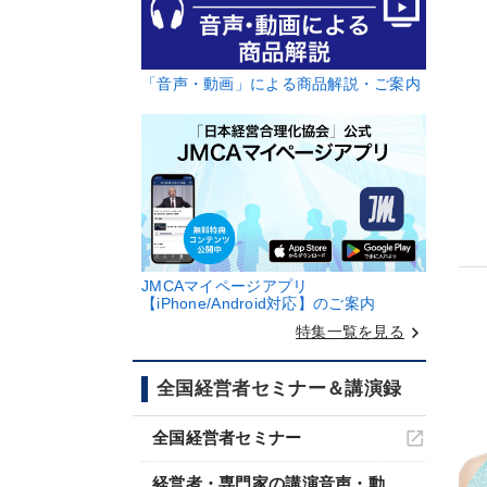
「音声・動画」による商品解説・ご案内
JMCAマイページアプリ
【iPhone/Android対応】のご案内
keyboard_arrow_right
特集一覧を見る
全国経営者セミナー＆講演録
全国経営者セミナー
経営者・専門家の講演音声・動