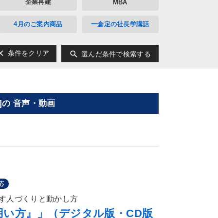
企業再建
MBA
4月のご案内商品
一倉定の社長学講話
ear
search
条件をクリア
選んだ条件で検索する
の 音声・動画
応
す人づくりと動かし方
用い方』」（デジタル版・CD版