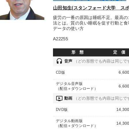
山田知生(スタンフォード大学 スポ
疲労の一番の原因は睡眠不足。最高の
法とは。質の良い睡眠を促す行動と食
データの使い方
A22255
形 態
定 価
headset
音声
（どの形態でも内容は同じで
6,60
CD版
デジタル音声版
6,60
（配信＋ダウンロード）
ondemand_video
動画
（どの形態でも内容は同じで
14,30
DVD版
デジタル動画版
14,30
（配信＋ダウンロード）