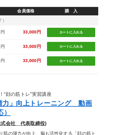
会員価格
購 入
す）
0円
33,000円
カートに
入れる
0円
33,000円
カートに
入れる
0円
33,000円
カートに
入れる
！“顔の筋トレ”実習講座
情力」向上トレーニング 動画
応）
式会社 代表取締役)
り肌の弾力が向上、脳も活性化する「顔の筋ト