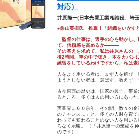
対応）
井原隆一(日本光電工業相談役、埼玉
●栗山英樹氏 推薦！「組織をいかす
監督の仕事は、選手の心を動かし、
て、信頼感を高めるか―――
その答えを求めて、私は井原さんの「
復2時間、車の中で聴き、本をカバン
練習をしているわけですから、私は素
人をよく用いる者は、まず人を選び、
ようとしない者は、選ばず、教えず、
古今東西の歴史は、国家の興亡、事業
るところ、多くは人の用い方にあった
実業界に６０余年、その間、数々の企
のチャンス…」と、多くの人財を育て
わっても変わることのない人を用いる
ろなく示唆。 （「井原隆一の業績を
のです）