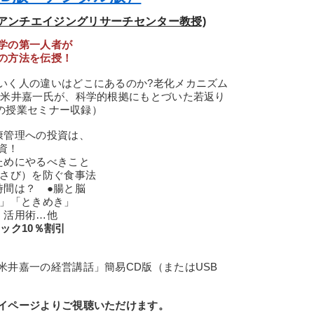
 アンチエイジングリサーチセンター教授)
学の第一人者が
の方法を伝授！
いく人の違いはどこにあるのか?老化メカニズム
 米井嘉一氏が、科学的根拠にもとづいた若返り
金の授業セミナー収録）
康管理への投資は、
資！
ためにやるべきこと
（さび）を防ぐ食事法
時間は？ ●腸と脳
恋」「ときめき」
」活用術…他
ック10％割引
米井嘉一の経営講話」簡易CD版（またはUSB
イページよりご視聴いただけます。