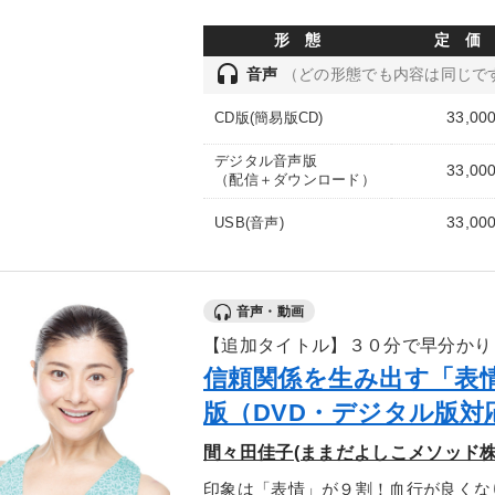
形 態
定 価
headset
音声
（どの形態でも内容は同じで
33,00
CD版(簡易版CD)
デジタル音声版
33,00
（配信＋ダウンロード）
33,00
USB(音声)
音声・動画
【追加タイトル】３０分で早分かり
信頼関係を生み出す「表
版（DVD・デジタル版対
間々田佳子(ままだよしこメソッド株
印象は「表情」が９割！血行が良くな