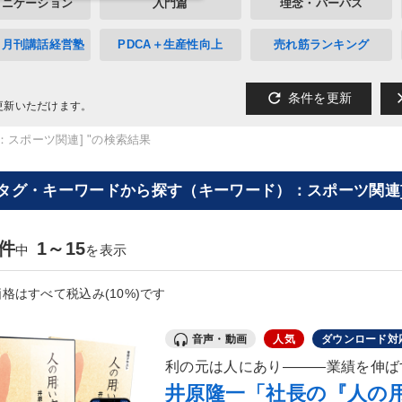
ュニケーション
入門篇
理念・パーパス
》月刊講話経営塾
PDCA＋生産性向上
売れ筋ランキング
refresh
cl
条件を更新
更新いただけます。
：スポーツ関連] "の検索結果
[タグ・キーワードから探す（キーワード）：スポーツ関連]
5件
1～15
中
を表示
格はすべて税込み(10%)です
音声・動画
人気
ダウンロード対
利の元は人にあり―――業績を伸ば
井原隆一「社長の『人の