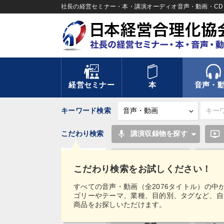
社長の経営セミナー・本・講演オーディオ音声・動画・CD＆
経営セミナー
本
音声・
キーワード検索
mic
ondemand_video
こだわり検索
講演収録物を探す
リーダーシップ
こだわり検索をお試しください！
多様性・ダイバーシティ
タグ・
すべての音声・動画（全2076タイトル）の中
キーワード
ゴリーやテーマ、業種、目的別、タグなど、自
株式市場
両
商品をお探しいただけます。