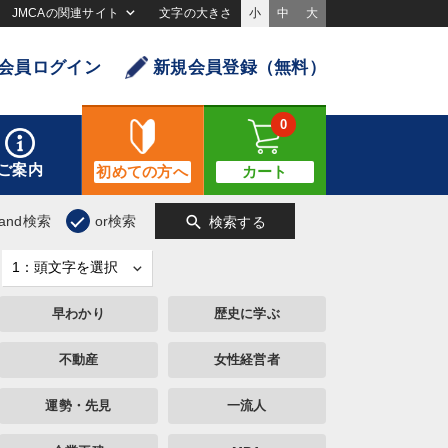
JMCAの関連サイト
文字の大きさ
小
中
大
会員ログイン
新規会員登録（無料）
0
ご案内
初めての方へ
カート
search
and検索
or検索
検索する
早わかり
歴史に学ぶ
不動産
女性経営者
運勢・先見
一流人