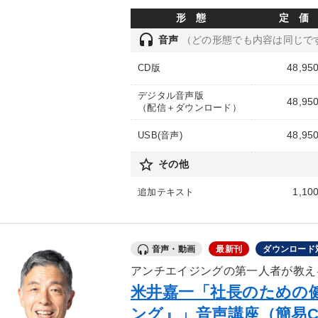
形 態
定 価
headset
音声
（どの形態でも内容は同じで
48,95
CD版
デジタル音声版
48,95
（配信＋ダウンロード）
48,95
USB(音声)
star_border
その他
1,10
追加テキスト
音声・動画
最新刊
ダウンロード
アンチエイジングの第一人者が教え
米井嘉一「社長のための
ング』」音声講座（簡易