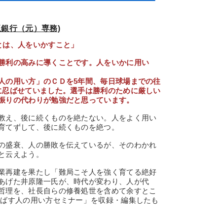
銀行（元）専務)
とは、人をいかすこと」
勝利の高みに導くことです。人をいかに用い
人の用い方」のＣＤを5年間、毎日球場までの往
に忍ばせていました。選手は勝利のために厳しい
振りの代わりが勉強だと思っています。
教え、後に続くものを絶たない。人をよく用い
育てずして、後に続くものを絶つ。
の盛衰、人の勝敗を伝えているが、そのわかれ
と云えよう。
業再建を果たし「難局こそ人を強く育てる絶好
あげた井原隆一氏が、時代が変わり、人が代
哲理を、社長自らの修養処世を含めて余すとこ
伸ばす人の用い方セミナー」を収録・編集したも