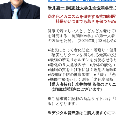
米井嘉一 (同志社大学生命医科学部
◎老化メカニズムを研究する抗加齢医
社長がいつまでも若さを保つため
健康で若々しい人と、どんどん老けて
を研究する「抗加齢医学」の第一人者
の方法を公開。（2024年9月13日お
●社長にとって老化防止・若返り・健
確実なリターンを得られる最高の投
●最強の若返りホルモンを分泌させる
●老化の５大危険因子 ●身体の酸化
●睡眠の質を上げるには？理想の睡眠
●認知症予防の健康習慣 ●「愛」「
●機能年齢を正しく測る「老化度診断
【購入者特典】米井教授 監修のクリニ
(詳細は講話内にございます)
※ご請求書に記載の商品タイトルは「
版）となります。
※デジタル音声版はご購入後すぐにマ