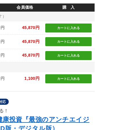
会員価格
購 入
す）
0円
45,870円
カートに
入れる
0円
45,870円
カートに
入れる
0円
45,870円
カートに
入れる
0円
1,100円
カートに
入れる
対応
る！
健康投資『最強のアンチエイジ
CD版・デジタル版）