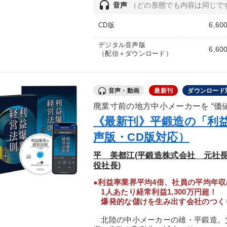
headset
音声
（どの形態でも内容は同じで
6,60
CD版
デジタル音声版
6,60
（配信＋ダウンロード）
音声・動画
最新刊
ダウンロード
廃業寸前の地方中小メーカーを “価値
《最新刊》平鍛造の「利
声版・CD版対応）
平 美都江(平鍛造株式会社 元社
役社長)
●利益率業界平均4倍、社員の平均年収
1人あたり経常利益1,300万円超！
爆発的な儲けを生み出す会社のつく
北陸の中小メーカーの雄・平鍛造。父