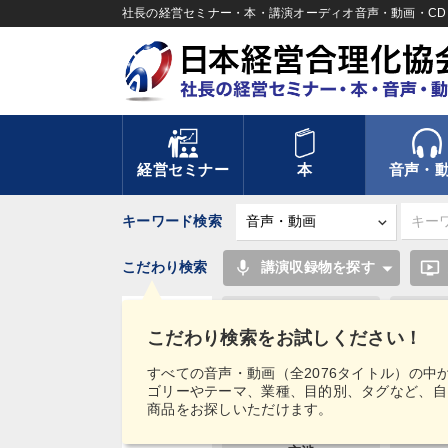
社長の経営セミナー・本・講演オーディオ音声・動画・CD＆
経営セミナー
本
音声・
キーワード検索
mic
ondemand_video
こだわり検索
講演収録物を探す
推薦
こだわり検索をお試しください！
ベンチャー
タグ・
すべての音声・動画（全2076タイトル）の中
キーワード
ゴリーやテーマ、業種、目的別、タグなど、自
教育
商品をお探しいただけます。