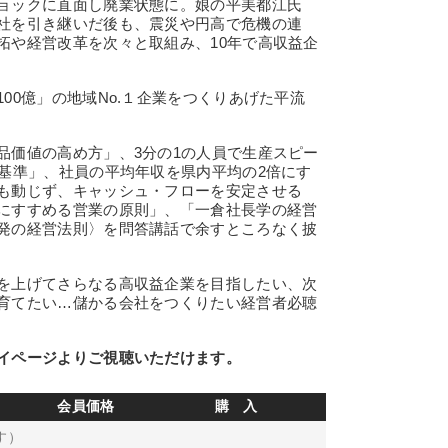
ョックに直面し廃業状態に。娘の平美都江氏
社を引き継いだ後も、震災や円高で危機の連
拓や経営改革を次々と取組み、10年で高収益企
0億」の地域No.１企業をつくりあげた平流
価値の高め方」、3分の1の人員で生産スピー
断基準」、社員の平均年収を県内平均の2倍にす
も動じず、キャッシュ・フローを安定させる
にすすめる営業の原則」、「一倉社長学の経営
発の経営法則〉を問答講話で余すところなく披
を上げてさらなる高収益企業を目指したい、次
育てたい…儲かる会社をつくりたい経営者必聴
イページよりご視聴いただけます。
会員価格
購 入
す）