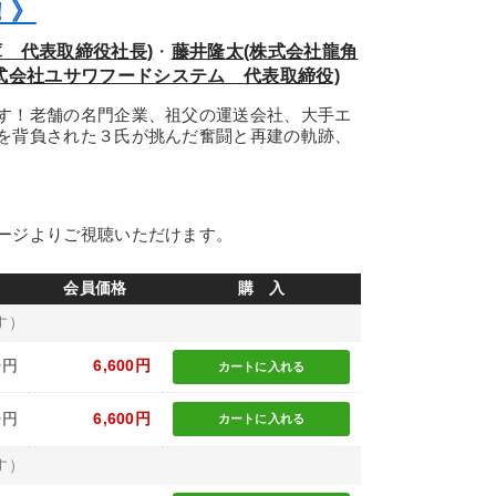
！》
 代表取締役社長)
・
藤井隆太(株式会社龍角
式会社ユサワフードシステム 代表取締役)
す！老舗の名門企業、祖父の運送会社、大手エ
を背負された３氏が挑んだ奮闘と再建の軌跡、
ージよりご視聴いただけます。
会員価格
購 入
す）
0円
6,600円
カートに
入れる
0円
6,600円
カートに
入れる
す）