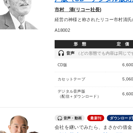
市村 清(リコー社長)
経営の神様と称されたリコー市村清氏
A18002
形 態
定 価
headset
音声
（どの形態でも内容は同じで
6,60
CD版
5,06
カセットテープ
デジタル音声版
6,60
（配信＋ダウンロード）
音声・動画
最新刊
ダウンロード
会社を継いでみたら、まさかの借金４