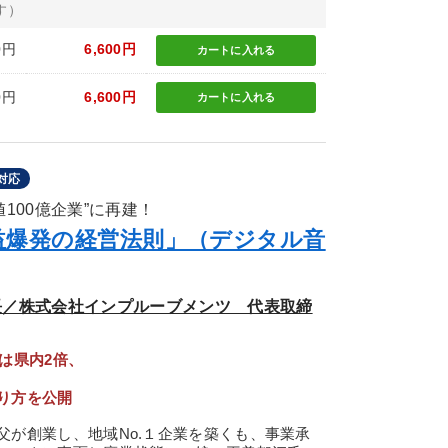
す）
0円
6,600円
カートに
入れる
0円
6,600円
カートに
入れる
対応
100億企業”に再建！
益爆発の経営法則」（デジタル音
長／株式会社インプルーブメンツ 代表取締
は県内2倍、
り方を公開
が創業し、地域No.１企業を築くも、事業承