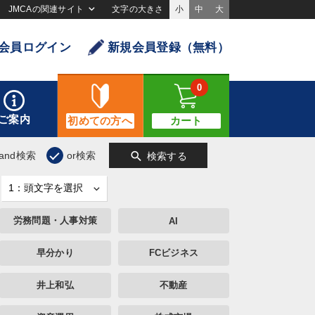
JMCAの関連サイト
文字の大きさ
小
中
大
会員ログイン
新規会員登録（無料）
0
ご案内
初めての方へ
カート
search
and検索
or検索
検索する
労務問題・人事対策
AI
早分かり
FCビジネス
井上和弘
不動産