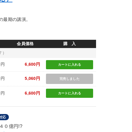
の最期の講演。
会員価格
購 入
す）
0円
6,600円
カートに
入れる
0円
5,060円
完売しました
0円
6,600円
カートに
入れる
対応
０億円!?