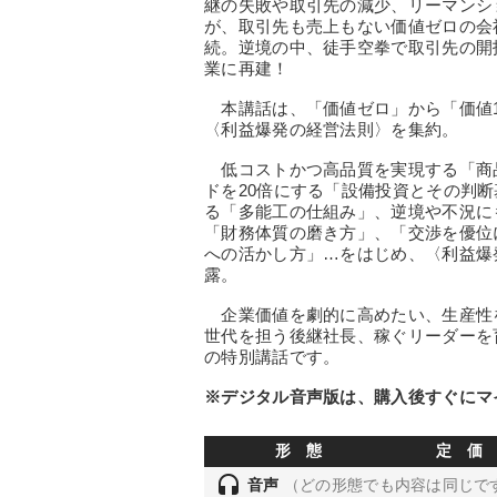
継の失敗や取引先の減少、リーマンシ
が、取引先も売上もない価値ゼロの会
続。逆境の中、徒手空拳で取引先の開
業に再建！
本講話は、「価値ゼロ」から「価値10
〈利益爆発の経営法則〉を集約。
低コストかつ高品質を実現する「商品
ドを20倍にする「設備投資とその判
る「多能工の仕組み」、逆境や不況に
「財務体質の磨き方」、「交渉を優位
への活かし方」…をはじめ、〈利益爆
露。
企業価値を劇的に高めたい、生産性
世代を担う後継社長、稼ぐリーダーを
の特別講話です。
※デジタル音声版は、購入後すぐにマ
形 態
定 価
headset
音声
（どの形態でも内容は同じで