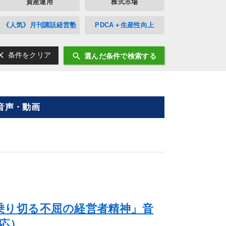
資産運用
株式市場
《人気》月刊講話経営塾
PDCA＋生産性向上
ear
search
条件をクリア
選んだ条件で検索する
音声・動画
乗り切る不屈の経営者精神」音
応）