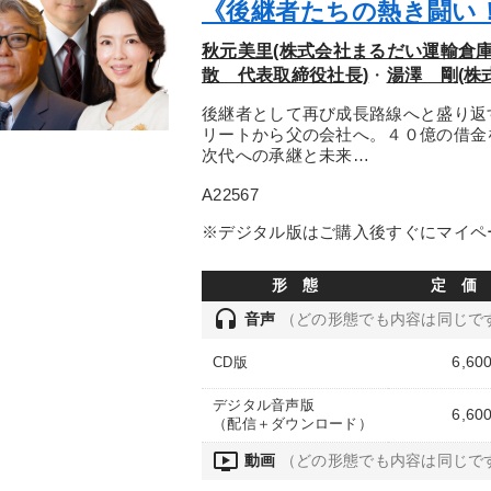
《後継者たちの熱き闘い
秋元美里(株式会社まるだい運輸倉庫
散 代表取締役社長)
・
湯澤 剛(株
後継者として再び成長路線へと盛り返
リートから父の会社へ。４０億の借金
次代への承継と未来…
A22567
※デジタル版はご購入後すぐにマイペ
形 態
定 価
headset
音声
（どの形態でも内容は同じで
6,60
CD版
デジタル音声版
6,60
（配信＋ダウンロード）
ondemand_video
動画
（どの形態でも内容は同じで