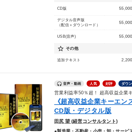
55,00
CD版
デジタル音声版
55,00
（配信＋ダウンロード）
55,00
USB(音声)
star_border
その他
2,20
追加テキスト
音声・動画
人気
好評
ダウ
営業利益率50％超！ 超高収益企業
《超高収益企業キーエン
CD版・デジタル版
田尻 望 (経営コンサルタント)
●製造業・不動産・小売・卸・サービ