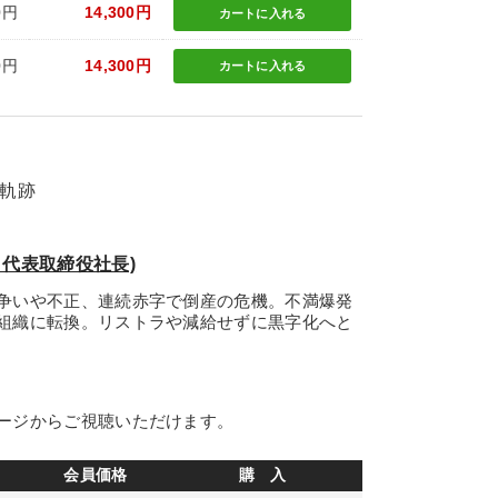
0円
14,300円
カートに
入れる
0円
14,300円
カートに
入れる
の軌跡
代表取締役社長)
争いや不正、連続赤字で倒産の危機。不満爆発
組織に転換。リストラや減給せずに黒字化へと
ージからご視聴いただけます。
会員価格
購 入