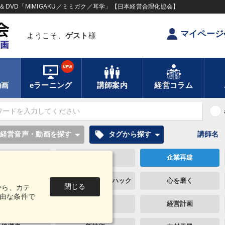
DVD「MIMIGAKU／ミミガク／耳学」【日本経営合理化協会】
マイページ
ようこそ、
ゲスト
様
NEW
動画
eラーニング
講師案内
経営コラム
local_offer
経営音声・動画を探す
タグから探す
講師名
早わかり
リピート
企業再建
通信販売
仕事術・ビジネスハック
心を磨く
閉じる
から、カテ
由な条件で
思考法
大竹愼一
経営計画