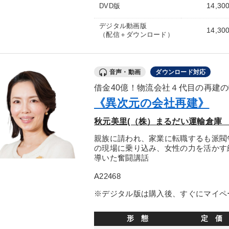
14,30
DVD版
デジタル動画版
14,30
（配信＋ダウンロード）
音声・動画
ダウンロード対応
借金40億！物流会社４代目の再建
《異次元の会社再建》
秋元美里(（株）まるだい運輸倉庫 
親族に請われ、家業に転職するも派閥
の現場に乗り込み、女性の力を活かす
導いた奮闘講話
A22468
※デジタル版は購入後、すぐにマイペ
形 態
定 価