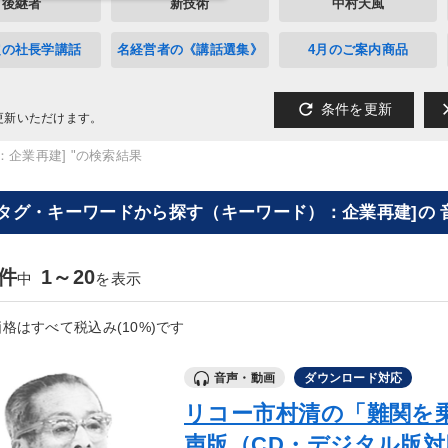
後継者
新技術
中村天風
定の社長学講話
名経営者の《講話選集》
4月のご案内商品
refresh
cl
条件を更新
更新いただけます。
：企業再建] "の検索結果
[タグ・キーワードから探す（キーワード）：企業再建]の 
2件
1～20
中
を表示
格はすべて税込み(10%)です
音声・動画
ダウンロード対応
リコー市村清の「難関を
声版（CD・デジタル版対