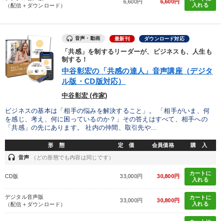
6,600円
6,600円
入れる
（配信＋ダウンロード）
音声・動画
最新刊
ダウンロード対応
「共感」を制するリーダーが、ビジネスも、人生も
制する！
中谷彰宏の「共感の達人」音声講座（デジタ
ル版・CD版対応）
中谷彰宏 (作家)
ビジネスの基本は「相手の悩みを解決すること」。 「相手がいま、何
を感じ、考え、何に困っているのか？」その答えはすべて、相手への
「共感」の先にあります。 社内の仲間、取引先や...
形 態
定 価
会員価格
購 入
headset
音声
（どの形態でも内容は同じです）
カートに
CD版
33,000円
30,800円
入れる
デジタル音声版
カートに
33,000円
30,800円
入れる
（配信＋ダウンロード）