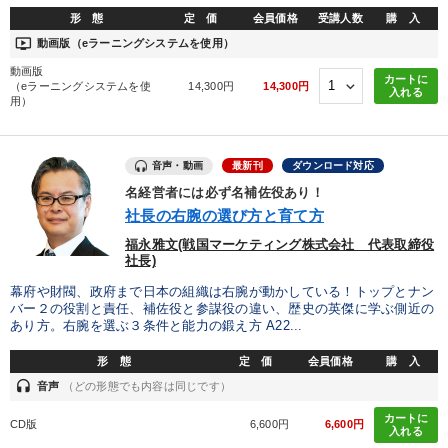
形 態
定 価
会員価格
受講人数
購 入
ondemand_video
動画版（eラーニングシステムを使用）
動画版
カートに
（eラーニングシステムを使
14,300円
14,300円
入れる
用）
音声・動画
最新刊
ダウンロード対応
名経営者には必ず名補佐役あり！
社長の右腕の選び方と育て方
福永雅文(戦国マーケティング株式会社 代表取締役
社長)
幕府や財閥、政府まで日本の組織は右腕が動かしている！トップとナン
バー２の役割と責任、補佐役と参謀役の違い、歴史の英傑に学ぶ側近の
あり方。右腕を選ぶ３条件と能力の鍛え方 A22...
形 態
定 価
会員価格
購 入
headset
音声
（どの形態でも内容は同じです）
カートに
CD版
6,600円
6,600円
入れる