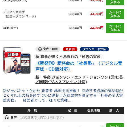
CD版(簡易版CD)
33,000円
33,000円
入れる
デジタル音声版
カートに
33,000円
33,000円
入れる
（配信＋ダウンロード）
カートに
USB(音声)
33,000円
33,000円
入れる
音声・動画
最新刊
ダウンロード対応
新 将命が説く不易流行の「経営の実践」
《新発刊》新将命の「社長塾」（デジタル音
声版・CD版対応）
新 将命(ジョンソン・エンド・ジョンソン (元)社長
／国際ビジネスブレイン 社長)
◎ジャパネットたかた 創業者 髙田明氏推薦！ ◎経営者必聴の講話録が
２０年以上の時を経てついに復刻！永続繁栄を決定する「社長の８大実
践実務」 経営者として、様々な業種...
形 態
定 価
会員価格
購 入
headset
音声
（どの形態でも内容は同じです）
カートに