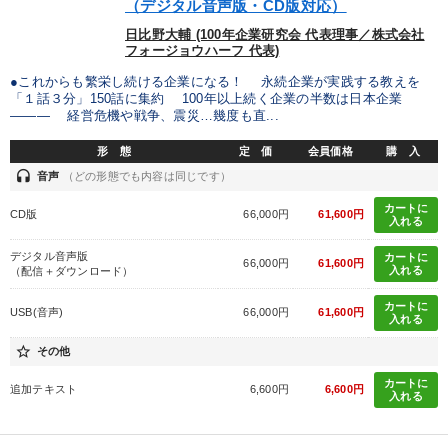
（デジタル音声版・CD版対応）
製造業
卸売・小売・飲食業
建設・不動産業
日比野大輔 (100年企業研究会 代表理事／株式会社
フォージョウハーフ 代表)
IT・サービス・金融業
コンサルタント
専門家
●これからも繁栄し続ける企業になる！ 永続企業が実践する教えを
「１話３分」150話に集約 100年以上続く企業の半数は日本企業
キーワード
――― 経営危機や戦争、震災…幾度も直...
形 態
定 価
会員価格
購 入
リベラルアーツ
会長
経営計画
営業力強化
headset
音声
（どの形態でも内容は同じです）
カートに
大竹愼一
教育
CD版
66,000円
61,600円
入れる
デジタル音声版
カートに
66,000円
61,600円
※「更新」を押すと「テーマ」「キーワード」を更新いただけます。
入れる
（配信＋ダウンロード）
カートに
USB(音声)
66,000円
61,600円
入れる
経営音声・動画を探す
ondemand_video
refresh
更新する
star_border
その他
全国経営者セミナー収録物以外の経営教材（全761タイトル）からお探
しいただけます
カートに
追加テキスト
6,600円
6,600円
入れる
カテゴリー