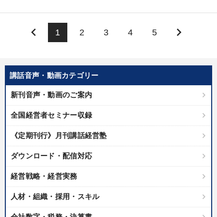
keyboard_arrow_left
keyboard_arrow_right
1
2
3
4
5
講話音声・動画カテゴリー
新刊音声・動画のご案内
全国経営者セミナー収録
《定期刊行》月刊講話経営塾
ダウンロード・配信対応
経営戦略・経営実務
人材・組織・採用・スキル
会社数字・税務・決算書