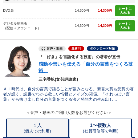
カートに
タグから探す
local_offer
refresh
DVD版
14,300円
14,300円
更新する
入れる
すべての音声・動画（全2076タイトル）からお探しいただけます
デジタル動画版
カートに
14,300円
14,300円
入れる
（配信＋ダウンロード）
タグ・キーワード
音声・動画
最新刊
ダウンロード対応
会長
FCビジネス
異発想
企業成長
会社を守る
『「好き」を言語化する技術』の著者が直伝
感動や想いを伝える「自分の言葉をつくる技
スポーツ関連
地方企業の勝ち方
通販
上場企業
術」
三宅香帆(文芸評論家)
株式投資
コミュニケーション
中村天風
ＡＩ時代は、自分の言葉で語ることが強みとなる。新書大賞も受賞の著
健康・ウェルビーイング
リーダーシップ
DX
者が説く、読書でわかる欲しい情報とノイズの関係。「それっぽい言
葉」から抜け出し自分の言葉をつくる法と発想力の生み出し...
人事戦略
歴史に学ぶ
多様性・ダイバーシティ
＜音声・動画のご利用人数をお選びください＞
早分かり
プレゼン
井上和弘
稲盛和夫
通信販売
１人
1〜複数人
(個人での利用)
(
社員研修等で利用)
未来先見