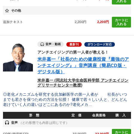
入れる
star_border
その他
カートに
追加テキスト
2,200円
2,200円
入れる
音声・動画
最新刊
ダウンロード対応
アンチエイジングの第一人者が教える！
米井嘉一「社長のための健康投資『最強のア
ンチエイジング』」音声講座（簡易CD版・
デジタル版）
米井嘉一 (同志社大学生命医科学部 アンチエイジン
グリサーチセンター教授)
◎老化メカニズムを研究する抗加齢医学の第一人者が 社長がいつ
までも若さを保つための方法を伝授！ 健康で若々しい人と、どんどん
老けていく人の違いはどこにあるのか?老化メカ...
形 態
定 価
会員価格
購 入
headset
音声
（どの形態でも内容は同じです）
カートに