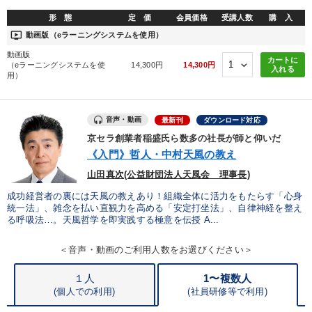
形 態
定 価
会員価格
受講人数
購 入
※「更新」を押すと「タグ・キーワード」を更新いただけます。
ondemand_video
動画版（eラーニングシステムを使用）
動画版
カートに
（eラーニングシステムを使
14,300円
14,300円
入れる
用）
音声・動画
最新刊
ダウンロード対応
京セラ創業者稲盛氏ら数多の社長が師と仰いだ
《入門》哲人・中村天風の教え
山田真次(公益財団法人天風会 理事長)
成功経営者の裏には天風の教えあり！組織全体に活力をもたらす「心身
統一法」、雑念を払い直観力を高める「安定打坐法」、自律神経を整え
る呼吸法…。天風哲学を即実践する極意を伝授 A...
＜音声・動画のご利用人数をお選びください＞
１人
1〜複数人
(個人での利用)
(
社員研修等で利用)