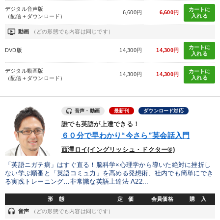
デジタル音声版
カートに
6,600円
6,600円
入れる
（配信＋ダウンロード）
ondemand_video
動画
（どの形態でも内容は同じです）
カートに
DVD版
14,300円
14,300円
入れる
デジタル動画版
カートに
14,300円
14,300円
入れる
（配信＋ダウンロード）
音声・動画
最新刊
ダウンロード対応
誰でも英語が上達できる！
６０分で早わかり“今さら”英会話入門
西澤ロイ(イングリッシュ・ドクター®)
「英語ニガテ病」はすぐ直る！脳科学×心理学から導いた絶対に挫折し
ない学ぶ順番と「英語コミュ力」を高める発想術、社内でも簡単にでき
る実践トレーニング…非常識な英語上達法 A22...
形 態
定 価
会員価格
購 入
headset
音声
（どの形態でも内容は同じです）