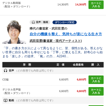
デジタル動画版
カートに
14,300円
14,300円
入れる
（配信＋ダウンロード）
音声・動画
ダウンロード対応
稀代の書道家・武田双雲の
自分の機嫌を整え、気持ちが楽になる生き方
武田双雲(書道家・現代アーティスト)
「字」の書き方が人によって異なるように、皆、個性がある。答えがな
い世界に自分も周りも幸せになる「丁寧」に整える工夫。好奇心から始
まる「楽しさ」の追求、「氣」の力… A2240...
形 態
定 価
会員価格
購 入
headset
音声
（どの形態でも内容は同じです）
カートに
CD版
6,600円
6,600円
入れる
デジタル音声版
カートに
6,600円
6,600円
入れる
（配信＋ダウンロード）
ondemand_video
動画
（どの形態でも内容は同じです）