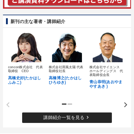
新刊の主な著者・講師紹介
concon株式会社 代表
株式会社雨風太陽 代表
株式会社サイエンス
髙
取締役 CEO
取締役社長
ホールディングス 代
村
表取締役会長
髙橋史好(たかはし
高橋博之(たかはし
し
青山恭明(あおやま
ふみこ)
ひろゆき)
やすあき )
keyboard_arrow_right
講師紹介一覧を見る