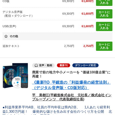
CD版
69,300円
61,600円
入れる
デジタル音声版
カートに
69,300円
61,600円
入れる
（配信＋ダウンロード）
カートに
USB(音声)
69,300円
61,600円
入れる
star_border
その他
カートに
追加テキスト
2,750円
2,750円
入れる
音声・動画
最新刊
ダウンロード対応
廃業寸前の地方中小メーカーを “価値100億企業”に
再建！
《最新刊》平鍛造の「利益爆発の経営法則」
（デジタル音声版・CD版対応）
平 美都江(平鍛造株式会社 元社長／株式会社イン
プルーブメンツ 代表取締役社長)
●利益率業界平均4倍、社員の平均年収は県内2倍、 1人あたり経常利
益1,300万円超！ 爆発的な儲けを生み出す会社のつくり方を公開 北