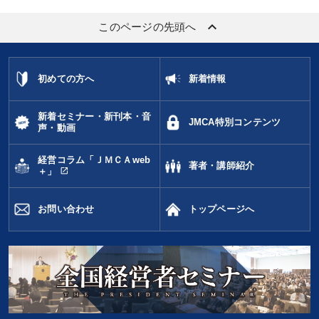
keyboard_arrow_up
このページの先頭へ
初めての方へ
新着情報
新着セミナー・新刊本・音
JMCA特別コンテンツ
声・動画
経営コラム「ＪＭＣＡweb
著者・講師紹介
open_in_new
＋」
お問い合わせ
トップページへ