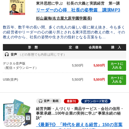
優秀各社の智恵と戦略
事業家のロマンと経営
東洋思想に学ぶ 社長の大義と実践経営 第一講
リーダーの心得 社長の姿勢篇 講演MP3
若手異才経営者の発想
専門家のアドバイス
杉山巌海(名古屋大原学園学園長)
数百年、数千年の長い間、多くの先人の厳しい眼に耐え抜き、今も多く
リーダーの器量を学ぶ
の経営者やリーダーの心の拠り所とされる東洋思想の教えの数々。その
教えの中から、社長の姿勢や生き方の指針となる言葉をも...
テーマ
形 態
定 価
会員価格
購 入
headset
音声
（どの形態でも内容は同じです）
【2026年7月】音声・映像ご案内商品
デジタル音声版
カートに
5,500円
5,500円
入れる
（配信＋ダウンロード）
会社のパフォーマンスを高める講話
カートに
USB(音声)
5,500円
5,500円
入れる
社員が自律的に動き出す組織づくり
最新技術・トレンド
組織と人を動かすマネジメント力を磨く
【3月】音声・映像
音声・動画
最新刊
ダウンロード対応
経営判断・人づくり・商品サービス・会社の信用・
事業承継…100年企業の実例に学ぶ“事業永続の秘
業種
訣”
《最新刊》「時代を超える経営」150の言葉