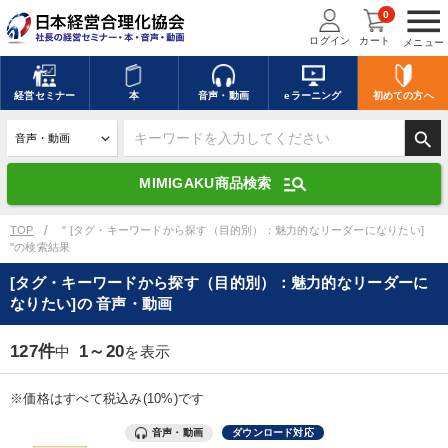
menu
0
ログイン
カート
メニュー
キーワードを入力して探す
edit
経営
セミナー
本
音声・動画
eラーニング
初めての方
へ
search
デジタル版対応のみ検索結果に表示する
manage_search
MIMIGAKU商品検索
search
上記の条件で検索
TOP
" [タグ・キーワードから探す（目的別）：魅力的なリーダーになりたい]
"の検索結果
[タグ・キーワードから探す（目的別）：魅力的なリーダーに
講演収録物を探す
mic
refresh
なりたい]の 音声・動画
更新する
全国経営者セミナー講演収録物（全1315タイトル）からお探しいただけ
127件
1～20
中
を表示
ます
※価格はすべて税込み(10%)です
カテゴリー
音声・動画
ダウンロード対応