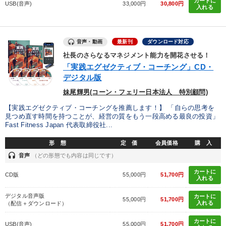
カートに
USB(音声)
33,000円
30,800円
入れる
音声・動画
最新刊
ダウンロード対応
社長のさらなるマネジメント能力を開花させる！
「実践エグゼクティブ・コーチング」CD・
デジタル版
妹尾輝男(コーン・フェリー日本法人 特別顧問)
【実践エグゼクティブ・コーチングを推薦します！】 「自らの思考を
見つめ直す時間を持つことが、経営の質をもう一段高める最良の投資」
Fast Fitness Japan 代表取締役社...
形 態
定 価
会員価格
購 入
headset
音声
（どの形態でも内容は同じです）
カートに
CD版
55,000円
51,700円
入れる
デジタル音声版
カートに
55,000円
51,700円
入れる
（配信＋ダウンロード）
カートに
USB(音声)
55,000円
51,700円