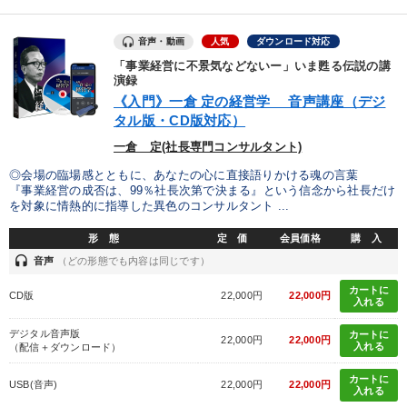
音声・動画
人気
ダウンロード対応
「事業経営に不景気などないー」いま甦る伝説の講
演録
《入門》一倉 定の経営学 音声講座（デジ
タル版・CD版対応）
一倉 定(社長専門コンサルタント)
◎会場の臨場感とともに、あなたの心に直接語りかける魂の言葉
『事業経営の成否は、99％社長次第で決まる』という信念から社長だけ
を対象に情熱的に指導した異色のコンサルタント ...
形 態
定 価
会員価格
購 入
headset
音声
（どの形態でも内容は同じです）
カートに
CD版
22,000円
22,000円
入れる
デジタル音声版
カートに
22,000円
22,000円
入れる
（配信＋ダウンロード）
カートに
USB(音声)
22,000円
22,000円
入れる