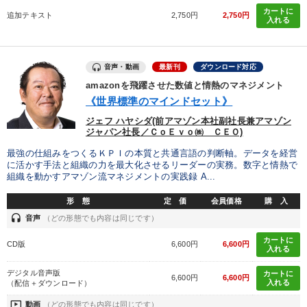
集２タイトル
カートに
追加テキスト
2,750円
2,750円
入れる
目的別
音声・動画
最新刊
ダウンロード対応
amazonを飛躍させた数値と情熱のマネジメント
財務・数字力の向上
リーダーの魅力向上
《世界標準のマインドセット》
社員研修を行いたい
社長の姿勢を学びたい
ジェフ ハヤシダ(前アマゾン本社副社長兼アマゾン
ジャパン社長／ＣｏＥｖｏ㈱ ＣＥＯ)
パフォーマンス向上
後継者に聞かせたい
最強の仕組みをつくるＫＰＩの本質と共通言語の判断軸。データを経営
に活かす手法と組織の力を最大化させるリーダーの実務。数字と情熱で
組織を動かすアマゾン流マネジメントの実践録 A...
キーワード
形 態
定 価
会員価格
購 入
headset
音声
（どの形態でも内容は同じです）
株式投資
ベンチャー
中小企業
販売戦略
カートに
CD版
6,600円
6,600円
入れる
デジタルマーケティング
企業文化
デジタル音声版
カートに
6,600円
6,600円
入れる
（配信＋ダウンロード）
※「更新」を押すと「カテゴリー」「目的別」「キーワード」を更新いただけます。
ondemand_video
動画
（どの形態でも内容は同じです）