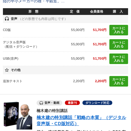
陸の中小メーカーの雄・平鍛造。...
形 態
定 価
会員価格
購 入
headset
音声
（どの形態でも内容は同じです）
カートに
CD版
55,000円
51,700円
入れる
デジタル音声版
カートに
55,000円
51,700円
入れる
（配信＋ダウンロード）
カートに
USB(音声)
55,000円
51,700円
入れる
star_border
その他
カートに
追加テキスト
2,200円
2,200円
入れる
音声・動画
最新刊
ダウンロード対応
楠木建の特別講話
楠木建の特別講話「戦略の本質」（デジタル
音声版・CD版対応）