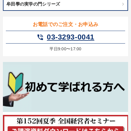
牟田學の実学の門シリーズ
お電話でのご注文・お申込み
03-3293-0041
phone_in_talk
平日9:00〜17:00