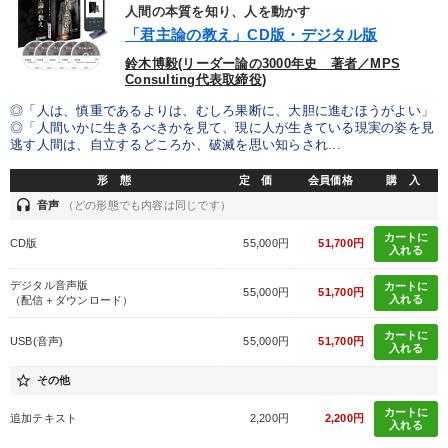
人間の本質を知り、人を動かす
「君主論の教え」CD版・デジタル版
鈴木博毅(リーダー論の3000年史 著者／MPS
Consulting代表取締役)
◎「人は、慎重であるよりは、むしろ果断に、大胆に進むほうがよい」
◎「人間いかに生きるべきかを見て、現に人が生きている現実の姿を見
逃す人間は、自立するどころか、破滅を思い知らされ...
形 態
定 価
会員価格
購 入
headset
音声
（どの形態でも内容は同じです）
カートに
CD版
55,000円
51,700円
入れる
デジタル音声版
カートに
55,000円
51,700円
入れる
（配信＋ダウンロード）
カートに
USB(音声)
55,000円
51,700円
入れる
star_border
その他
カートに
追加テキスト
2,200円
2,200円
入れる