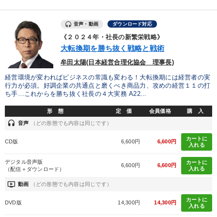
音声・動画
ダウンロード対応
《２０２４年・社長の新繁栄戦略》
大転換期を勝ち抜く戦略と戦術
牟田太陽(日本経営合理化協会 理事長)
経営環境が変わればビジネスの常識も変わる！大転換期には経営者の実
行力が必須。好調企業の共通点と磨くべき商品力、攻めの経営１１の打
ち手…これからを勝ち抜く社長の４大実務 A22...
形 態
定 価
会員価格
購 入
headset
音声
（どの形態でも内容は同じです）
カートに
CD版
6,600円
6,600円
入れる
デジタル音声版
カートに
6,600円
6,600円
入れる
（配信＋ダウンロード）
ondemand_video
動画
（どの形態でも内容は同じです）
カートに
DVD版
14,300円
14,300円
入れる