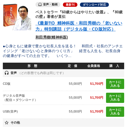
音声・動画
最新刊
ダウンロード対応
2025年春季全国経営者セミナー収録講演ＣＤ・講演ＤＶＤ・デジ
ベストセラー『60歳からはやりたい放題』、『80歳
タル版（音声／動画ストリーミング・ダウンロード）
の壁』著者が直伝
《最新刊》精神科医・和田秀樹の「老いない
企業戦略に学ぶ
力」特別講話（デジタル版・CD版対応）
全国経営者セミナー収録〈売れ筋・人気ランキング〉＆新刊・好
和田秀樹(精神科医)
評講話
●心身ともに健康で豊かな社長人生を送る！ 和田式・社長のアンチエ
イジング「老けない心と身体のつくり方」 経営も人生も、社長自身
経営リーダーの考え方と戦略を学ぶ
の健康がすべての土台です。 いくつ...
売上直結の営業力や販売力を獲得する
最新技術・トレンド
形 態
定 価
会員価格
購 入
headset
音声
（どの形態でも内容は同じです）
後継社長・アトツギ
【12月】音声・映像
カートに
CD版
55,000円
51,700円
入れる
全国経営者セミナー収録〈売れ筋・人気〉音声＆動画20選
デジタル音声版
カートに
55,000円
51,700円
入れる
（配信＋ダウンロード）
《強い財務を実践する経営者》講話４選
カートに
USB(音声)
55,000円
51,700円
井上和弘の財務力UP
入れる
star_border
その他
【最新刊】時代を超える経営150の言葉＋社長のスピーチ・話材