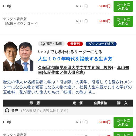
カートに
CD版
6,600円
6,600円
入れる
デジタル音声版
カートに
6,600円
6,600円
入れる
（配信＋ダウンロード）
音声・動画
最新刊
ダウンロード対応
いつまでも慕われるリーダーになる
人生１００年時代を謳歌する生き方
久保田治助(早稲田大学文学学術院 教授)
・
真山知
幸(伝記作家／偉人研究家)
歴史の偉人や名経営者に学ぶ「引き際」の美学。引退しても愛されメン
ターになる人物と老害になる人物の違い。社長人生を豊かにする学びの
五教科、花が開いた偉人たちの「転機」の教え A...
形 態
定 価
会員価格
購 入
headset
音声
（どの形態でも内容は同じです）
カートに
CD版
6,600円
6,600円
入れる
デジタル音声版
カートに