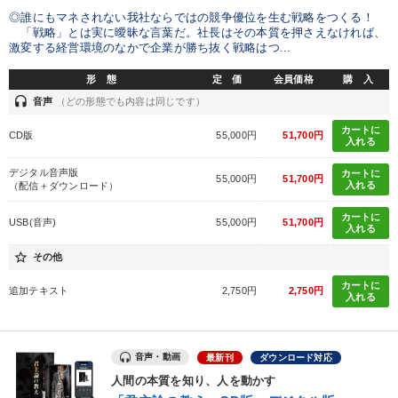
◎誰にもマネされない我社ならではの競争優位を生む戦略をつくる！
「戦略」とは実に曖昧な言葉だ。社長はその本質を押さえなければ、
激変する経営環境のなかで企業が勝ち抜く戦略はつ...
形 態
定 価
会員価格
購 入
headset
音声
（どの形態でも内容は同じです）
カートに
CD版
55,000円
51,700円
入れる
デジタル音声版
カートに
55,000円
51,700円
入れる
（配信＋ダウンロード）
カートに
USB(音声)
55,000円
51,700円
入れる
star_border
その他
カートに
追加テキスト
2,750円
2,750円
入れる
音声・動画
最新刊
ダウンロード対応
人間の本質を知り、人を動かす