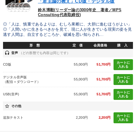
「君主論の教え」CD版・デジタル版
鈴木博毅(リーダー論の3000年史 著者／MPS
Consulting代表取締役)
◎「人は、慎重であるよりは、むしろ果断に、大胆に進むほうがよい」
◎「人間いかに生きるべきかを見て、現に人が生きている現実の姿を見
逃す人間は、自立するどころか、破滅を思い知らされ...
形 態
定 価
会員価格
購 入
headset
音声
（どの形態でも内容は同じです）
カートに
CD版
55,000円
51,700円
入れる
デジタル音声版
カートに
55,000円
51,700円
入れる
（配信＋ダウンロード）
カートに
USB(音声)
55,000円
51,700円
入れる
star_border
その他
カートに
追加テキスト
2,200円
2,200円
入れる