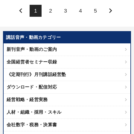
keyboard_arrow_left
keyboard_arrow_right
1
2
3
4
5
講話音声・動画カテゴリー
新刊音声・動画のご案内
全国経営者セミナー収録
《定期刊行》月刊講話経営塾
ダウンロード・配信対応
経営戦略・経営実務
人材・組織・採用・スキル
会社数字・税務・決算書