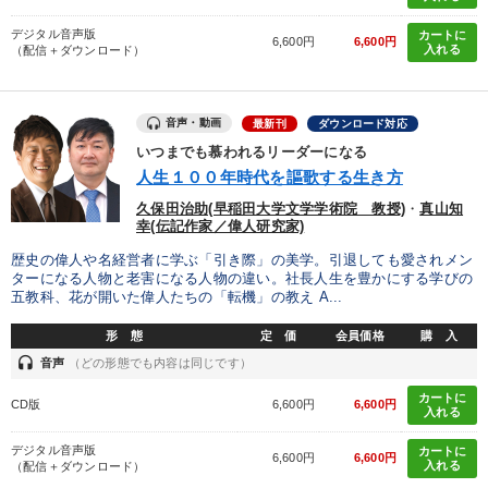
デジタル音声版
カートに
6,600円
6,600円
入れる
（配信＋ダウンロード）
音声・動画
最新刊
ダウンロード対応
いつまでも慕われるリーダーになる
人生１００年時代を謳歌する生き方
久保田治助(早稲田大学文学学術院 教授)
・
真山知
幸(伝記作家／偉人研究家)
歴史の偉人や名経営者に学ぶ「引き際」の美学。引退しても愛されメン
ターになる人物と老害になる人物の違い。社長人生を豊かにする学びの
五教科、花が開いた偉人たちの「転機」の教え A...
形 態
定 価
会員価格
購 入
headset
音声
（どの形態でも内容は同じです）
カートに
CD版
6,600円
6,600円
入れる
デジタル音声版
カートに
6,600円
6,600円
入れる
（配信＋ダウンロード）