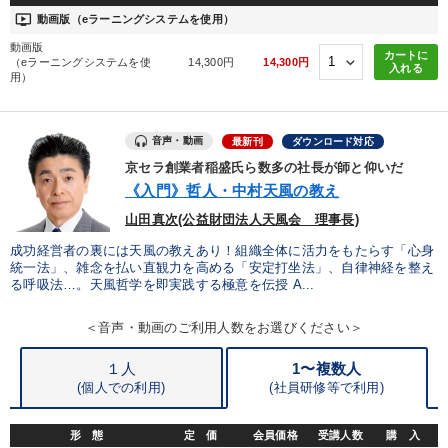
ondemand_video
動画版（eラーニングシステムを使用）
動画版
カートに
（eラーニングシステムを使
14,300円
14,300円
入れる
用）
音声・動画
最新刊
ダウンロード対応
京セラ創業者稲盛氏ら数多の社長が師と仰いだ
《入門》哲人・中村天風の教え
山田真次(公益財団法人天風会 理事長)
成功経営者の裏には天風の教えあり！組織全体に活力をもたらす「心身
統一法」、雑念を払い直観力を高める「安定打坐法」、自律神経を整え
る呼吸法…。天風哲学を即実践する極意を伝授 A...
＜音声・動画のご利用人数をお選びください＞
１人
1〜複数人
(個人での利用)
(
社員研修等で利用)
形 態
定 価
会員価格
受講人数
購 入