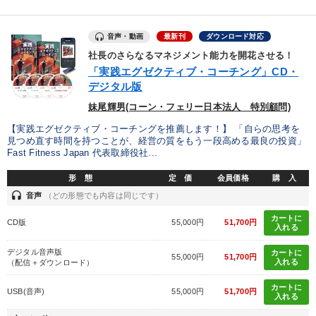
音声・動画
最新刊
ダウンロード対応
社長のさらなるマネジメント能力を開花させる！
「実践エグゼクティブ・コーチング」CD・
デジタル版
妹尾輝男(コーン・フェリー日本法人 特別顧問)
【実践エグゼクティブ・コーチングを推薦します！】 「自らの思考を
見つめ直す時間を持つことが、経営の質をもう一段高める最良の投資」
Fast Fitness Japan 代表取締役社...
形 態
定 価
会員価格
購 入
headset
音声
（どの形態でも内容は同じです）
カートに
CD版
55,000円
51,700円
入れる
デジタル音声版
カートに
55,000円
51,700円
入れる
（配信＋ダウンロード）
カートに
USB(音声)
55,000円
51,700円
入れる