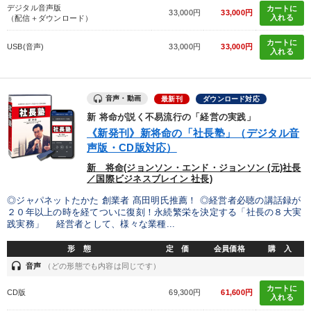
デジタル音声版
カートに
33,000円
33,000円
入れる
（配信＋ダウンロード）
カートに
USB(音声)
33,000円
33,000円
入れる
音声・動画
最新刊
ダウンロード対応
新 将命が説く不易流行の「経営の実践」
《新発刊》新将命の「社長塾」（デジタル音
声版・CD版対応）
新 将命(ジョンソン・エンド・ジョンソン (元)社長
／国際ビジネスブレイン 社長)
◎ジャパネットたかた 創業者 髙田明氏推薦！ ◎経営者必聴の講話録が
２０年以上の時を経てついに復刻！永続繁栄を決定する「社長の８大実
践実務」 経営者として、様々な業種...
形 態
定 価
会員価格
購 入
headset
音声
（どの形態でも内容は同じです）
カートに
CD版
69,300円
61,600円
入れる