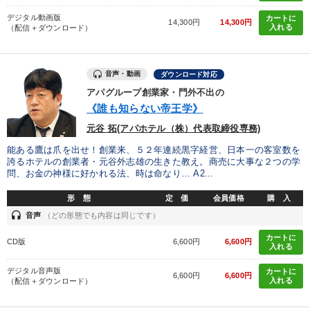
デジタル動画版
カートに
14,300円
14,300円
入れる
（配信＋ダウンロード）
音声・動画
ダウンロード対応
アパグループ創業家・門外不出の
《誰も知らない帝王学》
元谷 拓(アパホテル（株）代表取締役専務)
能ある鷹は爪を出せ！創業来、５２年連続黒字経営、日本一の客室数を
誇るホテルの創業者・元谷外志雄の生きた教え。商売に大事な２つの学
問、お金の神様に好かれる法、時は命なり… A2...
形 態
定 価
会員価格
購 入
headset
音声
（どの形態でも内容は同じです）
カートに
CD版
6,600円
6,600円
入れる
デジタル音声版
カートに
6,600円
6,600円
入れる
（配信＋ダウンロード）