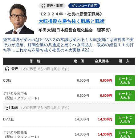
音声・動画
ダウンロード対応
《２０２４年・社長の新繁栄戦略》
大転換期を勝ち抜く戦略と戦術
牟田太陽(日本経営合理化協会 理事長)
経営環境が変わればビジネスの常識も変わる！大転換期には経営者の実
行力が必須。好調企業の共通点と磨くべき商品力、攻めの経営１１の打
ち手…これからを勝ち抜く社長の４大実務 A22...
形 態
定 価
会員価格
購 入
headset
音声
（どの形態でも内容は同じです）
カートに
CD版
6,600円
6,600円
入れる
デジタル音声版
カートに
6,600円
6,600円
入れる
（配信＋ダウンロード）
ondemand_video
動画
（どの形態でも内容は同じです）
カートに
DVD版
14,300円
14,300円
入れる
デジタル動画版
カートに
14,300円
14,300円
入れる
（配信＋ダウンロード）