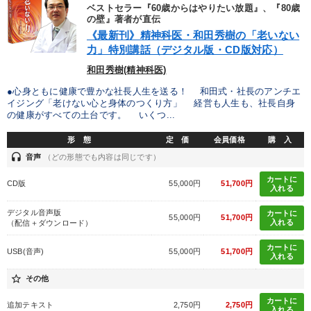
しいただけます
ベストセラー『60歳からはやりたい放題』、『80歳
の壁』著者が直伝
《最新刊》精神科医・和田秀樹の「老いない
カテゴリー
力」特別講話（デジタル版・CD版対応）
和田秀樹(精神科医)
大竹愼一書籍
経済・景気・相場予測
●心身ともに健康で豊かな社長人生を送る！ 和田式・社長のアンチエ
イジング「老けない心と身体のつくり方」 経営も人生も、社長自身
2025年夏季全国経営者セミナー収録講演ＣＤ・講演ＤＶＤ・デジ
の健康がすべての土台です。 いくつ...
タル版（音声／動画ストリーミング・ダウンロード）
形 態
定 価
会員価格
購 入
数字・税務・決算書
音声と動画で学ぶ
headset
音声
（どの形態でも内容は同じです）
【5月】音声・映像
カートに
CD版
55,000円
51,700円
入れる
最新刊・戦略参謀ChatGPT実戦法と中小企業のDXと講話ご案内
デジタル音声版
カートに
55,000円
51,700円
入れる
（配信＋ダウンロード）
井上和弘の財務力UP
企業戦略に学ぶ
カートに
USB(音声)
55,000円
51,700円
入れる
後継社長・アトツギ
148回夏季大会
star_border
その他
歴史・古典に学ぶ実務講話
カートに
追加テキスト
2,750円
2,750円
入れる