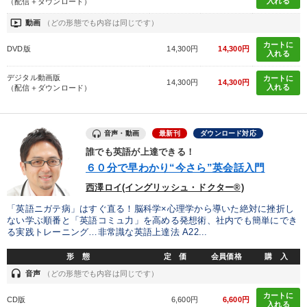
入れる
（配信＋ダウンロード）
ondemand_video
動画
（どの形態でも内容は同じです）
カートに
DVD版
14,300円
14,300円
入れる
デジタル動画版
カートに
14,300円
14,300円
入れる
（配信＋ダウンロード）
音声・動画
最新刊
ダウンロード対応
誰でも英語が上達できる！
６０分で早わかり“今さら”英会話入門
西澤ロイ(イングリッシュ・ドクター®)
「英語ニガテ病」はすぐ直る！脳科学×心理学から導いた絶対に挫折し
ない学ぶ順番と「英語コミュ力」を高める発想術、社内でも簡単にでき
る実践トレーニング…非常識な英語上達法 A22...
形 態
定 価
会員価格
購 入
headset
音声
（どの形態でも内容は同じです）
カートに
CD版
6,600円
6,600円
入れる