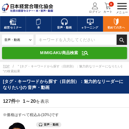
menu
0
ログイン
カート
メニュー
キーワードを入力して探す
edit
経営
セミナー
本
音声・動画
eラーニング
初めての方
へ
search
デジタル版対応のみ検索結果に表示する
manage_search
MIMIGAKU商品検索
search
上記の条件で検索
TOP
" [タグ・キーワードから探す（目的別）：魅力的なリーダーになりたい]
"の検索結果
[タグ・キーワードから探す（目的別）：魅力的なリーダーに
講演収録物を探す
mic
refresh
なりたい]の 音声・動画
更新する
全国経営者セミナー講演収録物（全1315タイトル）からお探しいただけ
127件
1～20
中
を表示
ます
※価格はすべて税込み(10%)です
カテゴリー
音声・動画