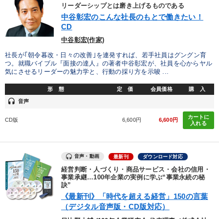
優秀各社の智恵と戦略
事業家のロマンと経営
リーダーシップとは磨き上げるものである
中谷彰宏のこんな社長のもとで働きたい！
CD
若手異才経営者の発想
専門家のアドバイス
中谷彰宏(作家)
リーダーの器量を学ぶ
社長が｢朝令暮改・日々の改善｣を連発すれば、若手社員はグングン育
つ。就職バイブル『面接の達人』の著者中谷彰宏が、社員を心からヤル
気にさせるリーダーの魅力学と、行動の採り方を示唆 ...
テーマ
形 態
定 価
会員価格
購 入
headset
音声
2025年夏季全国経営者セミナー収録講演ＣＤ・講演ＤＶＤ・デジ
タル版（音声／動画ストリーミング・ダウンロード）
カートに
CD版
6,600円
6,600円
入れる
全国経営者セミナー収録〈売れ筋・人気ランキング〉＆新刊・好
評講話
音声・動画
最新刊
ダウンロード対応
148回夏季大会
経済・景気・相場予測
経営判断・人づくり・商品サービス・会社の信用・
事業承継…100年企業の実例に学ぶ“事業永続の秘
【4月】音声・映像
訣”
《最新刊》「時代を超える経営」150の言葉
【最新刊】時代を超える経営150の言葉＋社長のスピーチ・話材
集２タイトル
（デジタル音声版・CD版対応）