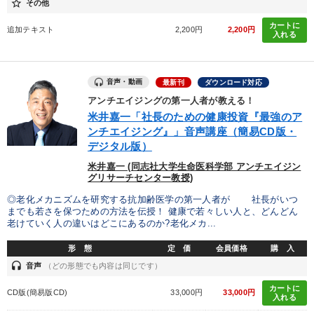
star_border
その他
カートに
追加テキスト
2,200円
2,200円
入れる
音声・動画
最新刊
ダウンロード対応
アンチエイジングの第一人者が教える！
米井嘉一「社長のための健康投資『最強のア
ンチエイジング』」音声講座（簡易CD版・
デジタル版）
米井嘉一 (同志社大学生命医科学部 アンチエイジン
グリサーチセンター教授)
◎老化メカニズムを研究する抗加齢医学の第一人者が 社長がいつ
までも若さを保つための方法を伝授！ 健康で若々しい人と、どんどん
老けていく人の違いはどこにあるのか?老化メカ...
形 態
定 価
会員価格
購 入
headset
音声
（どの形態でも内容は同じです）
カートに
CD版(簡易版CD)
33,000円
33,000円
入れる