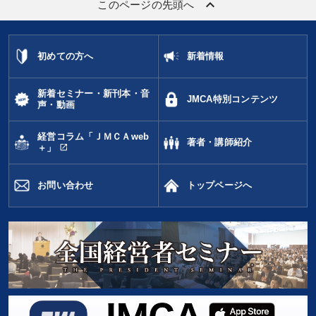
keyboard_arrow_up
このページの先頭へ
初めての方へ
新着情報
新着セミナー・新刊本・音
JMCA特別コンテンツ
声・動画
経営コラム「ＪＭＣＡweb
著者・講師紹介
open_in_new
＋」
お問い合わせ
トップページへ