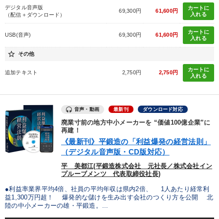
デジタル音声版
カートに
69,300円
61,600円
入れる
（配信＋ダウンロード）
カートに
USB(音声)
69,300円
61,600円
入れる
star_border
その他
カートに
追加テキスト
2,750円
2,750円
入れる
音声・動画
最新刊
ダウンロード対応
廃業寸前の地方中小メーカーを “価値100億企業”に
再建！
《最新刊》平鍛造の「利益爆発の経営法則」
（デジタル音声版・CD版対応）
平 美都江(平鍛造株式会社 元社長／株式会社イン
プルーブメンツ 代表取締役社長)
●利益率業界平均4倍、社員の平均年収は県内2倍、 1人あたり経常利
益1,300万円超！ 爆発的な儲けを生み出す会社のつくり方を公開 北
陸の中小メーカーの雄・平鍛造。...