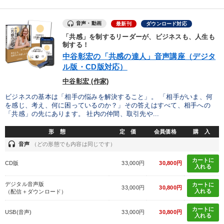
音声・動画
最新刊
ダウンロード対応
「共感」を制するリーダーが、ビジネスも、人生も
制する！
中谷彰宏の「共感の達人」音声講座（デジタ
ル版・CD版対応）
中谷彰宏 (作家)
ビジネスの基本は「相手の悩みを解決すること」。 「相手がいま、何
を感じ、考え、何に困っているのか？」その答えはすべて、相手への
「共感」の先にあります。 社内の仲間、取引先や...
形 態
定 価
会員価格
購 入
headset
音声
（どの形態でも内容は同じです）
カートに
CD版
33,000円
30,800円
入れる
デジタル音声版
カートに
33,000円
30,800円
入れる
（配信＋ダウンロード）
カートに
USB(音声)
33,000円
30,800円
入れる