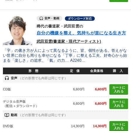
音声・動画
ダウンロード対応
稀代の書道家・武田双雲の
自分の機嫌を整え、気持ちが楽になる生き方
武田双雲(書道家・現代アーティスト)
「字」の書き方が人によって異なるように、皆、個性がある。答えがな
い世界に自分も周りも幸せになる「丁寧」に整える工夫。好奇心から始
まる「楽しさ」の追求、「氣」の力… A2240...
形 態
定 価
会員価格
購 入
headset
音声
（どの形態でも内容は同じです）
カートに
CD版
6,600円
6,600円
入れる
デジタル音声版
カートに
6,600円
6,600円
入れる
（配信＋ダウンロード）
ondemand_video
動画
（どの形態でも内容は同じです）
カートに
DVD版
14,300円
14,300円
入れる