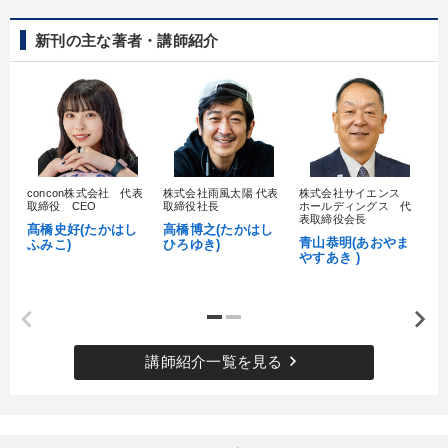
新刊の主な著者・講師紹介
concon株式会社 代表
株式会社雨風太陽 代表
株式会社サイエンス
髙
取締役 CEO
取締役社長
ホールディングス 代
村
表取締役会長
髙橋史好(たかはし
高橋博之(たかはし
し
青山恭明(あおやま
ふみこ)
ひろゆき)
やすあき )
keyboard_arrow_right
講師紹介一覧を見る