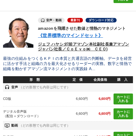
目的別
音声・動画
最新刊
ダウンロード対応
amazonを飛躍させた数値と情熱のマネジメント
パフォーマンス向上
社員研修を行いたい
《世界標準のマインドセット》
発想力を磨きたい
後継者に聞かせたい
ジェフ ハヤシダ(前アマゾン本社副社長兼アマゾン
ジャパン社長／ＣｏＥｖｏ㈱ ＣＥＯ)
財務・数字力の向上
財務・数字力の向上
最強の仕組みをつくるＫＰＩの本質と共通言語の判断軸。データを経営
に活かす手法と組織の力を最大化させるリーダーの実務。数字と情熱で
組織を動かすアマゾン流マネジメントの実践録 A...
キーワード
形 態
定 価
会員価格
購 入
headset
音声
（どの形態でも内容は同じです）
労務問題・人事対策
モノづくり
プレゼン
会長
カートに
CD版
6,600円
6,600円
入れる
中村天風
採用
デジタル音声版
カートに
6,600円
6,600円
入れる
（配信＋ダウンロード）
※「更新」を押すと「カテゴリー」「目的別」「キーワード」を更新いただけます。
ondemand_video
動画
（どの形態でも内容は同じです）
カートに