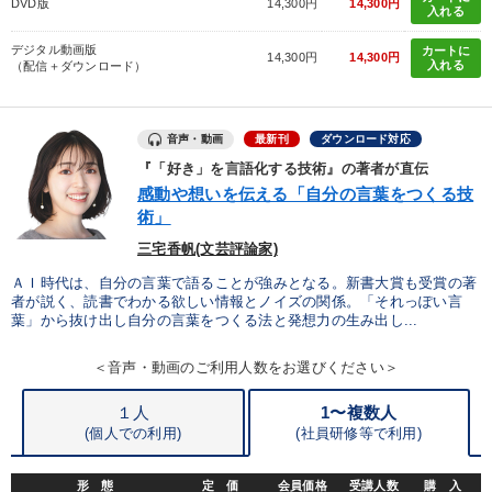
タグから探す
local_offer
refresh
DVD版
14,300円
14,300円
更新する
入れる
すべての音声・動画（全2077タイトル）からお探しいただけます
デジタル動画版
カートに
14,300円
14,300円
入れる
（配信＋ダウンロード）
タグ・キーワード
音声・動画
最新刊
ダウンロード対応
稲盛和夫
投資
異発想
会長
成功哲学
『「好き」を言語化する技術』の著者が直伝
感動や想いを伝える「自分の言葉をつくる技
地方企業の勝ち方
AI
労務問題・リスク対策
術」
三宅香帆(文芸評論家)
会社を守る
早わかり
運勢・先見
金融
採用
ＡＩ時代は、自分の言葉で語ることが強みとなる。新書大賞も受賞の著
松下幸之助
リピート
思考法
通信販売
者が説く、読書でわかる欲しい情報とノイズの関係。「それっぽい言
葉」から抜け出し自分の言葉をつくる法と発想力の生み出し...
ベンチャー
プレゼン
上場企業
生き方の指針
＜音声・動画のご利用人数をお選びください＞
井上和弘
M&A
不動産
１人
1〜複数人
(個人での利用)
(
社員研修等で利用)
※「更新」を押すと「タグ・キーワード」を更新いただけます。
形 態
定 価
会員価格
受講人数
購 入