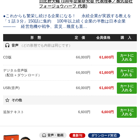
日比野大輔 (100年企業研究会 代表理事／株式会社
フォージョウハーフ 代表)
業種
●これからも繁栄し続ける企業になる！ 永続企業が実践する教えを
「１話３分」150話に集約 100年以上続く企業の半数は日本企業
――― 経営危機や戦争、震災…幾度も直...
製造業
卸売・小売・飲食業
建設・不動産業
形 態
定 価
会員価格
購 入
IT・サービス・金融業
コンサルタント
専門家
headset
音声
（どの形態でも内容は同じです）
カートに
CD版
66,000円
61,600円
入れる
キーワード
デジタル音声版
カートに
66,000円
61,600円
入れる
（配信＋ダウンロード）
ベンチャー
スポーツ関係
労務問題・人事対策
カートに
USB(音声)
66,000円
61,600円
入れる
サービス
人事戦略
リピート
star_border
その他
※「更新」を押すと「テーマ」「キーワード」を更新いただけます。
カートに
追加テキスト
6,600円
6,600円
入れる
経営音声・動画を探す
ondemand_video
refresh
更新する
音声・動画
最新刊
ダウンロード対応
全国経営者セミナー収録物以外の経営教材（全762タイトル）からお探