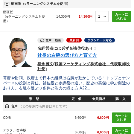
ondemand_video
動画版（eラーニングシステムを使用）
動画版
カートに
（eラーニングシステムを使
14,300円
14,300円
入れる
用）
音声・動画
最新刊
ダウンロード対応
名経営者には必ず名補佐役あり！
社長の右腕の選び方と育て方
福永雅文(戦国マーケティング株式会社 代表取締役
社長)
幕府や財閥、政府まで日本の組織は右腕が動かしている！トップとナン
バー２の役割と責任、補佐役と参謀役の違い、歴史の英傑に学ぶ側近の
あり方。右腕を選ぶ３条件と能力の鍛え方 A22...
形 態
定 価
会員価格
購 入
headset
音声
（どの形態でも内容は同じです）
カートに
CD版
6,600円
6,600円
入れる
デジタル音声版
カートに
6,600円
6,600円