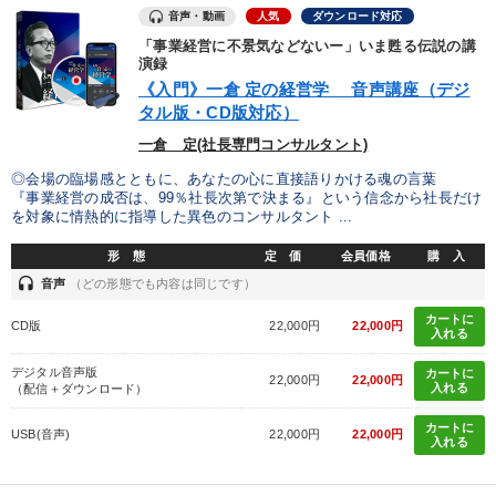
音声・動画
人気
ダウンロード対応
「事業経営に不景気などないー」いま甦る伝説の講
演録
《入門》一倉 定の経営学 音声講座（デジ
タル版・CD版対応）
一倉 定(社長専門コンサルタント)
◎会場の臨場感とともに、あなたの心に直接語りかける魂の言葉
『事業経営の成否は、99％社長次第で決まる』という信念から社長だけ
を対象に情熱的に指導した異色のコンサルタント ...
形 態
定 価
会員価格
購 入
headset
音声
（どの形態でも内容は同じです）
カートに
CD版
22,000円
22,000円
入れる
デジタル音声版
カートに
22,000円
22,000円
入れる
（配信＋ダウンロード）
カートに
USB(音声)
22,000円
22,000円
入れる