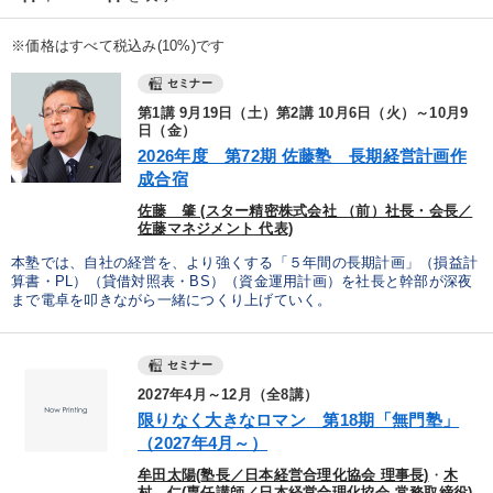
※価格はすべて税込み(10%)です
セミナー
第1講 9月19日（土）第2講 10月6日（火）～10月9
日（金）
2026年度 第72期 佐藤塾 長期経営計画作
成合宿
佐藤 肇 (スター精密株式会社 （前）社長・会長／
佐藤マネジメント 代表)
本塾では、自社の経営を、より強くする「５年間の長期計画」（損益計
算書・PL）（貸借対照表・BS）（資金運用計画）を社長と幹部が深夜
まで電卓を叩きながら一緒につくり上げていく。
セミナー
2027年4月～12月（全8講）
限りなく大きなロマン 第18期「無門塾」
（2027年4月～）
牟田太陽(塾長／日本経営合理化協会 理事長)
・
木