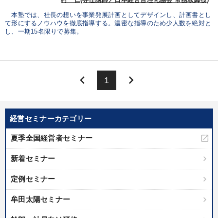
村 仁(専任講師／日本経営合理化協会 常務取締役)
本塾では、社長の想いを事業発展計画としてデザインし、計画書とし
て形にするノウハウを徹底指導する。濃密な指導のため少人数を絶対と
し、一期15名限りで募集。
keyboard_arrow_left
keyboard_arrow_right
1
経営セミナーカテゴリー
夏季全国経営者セミナー
新着セミナー
定例セミナー
牟田太陽セミナー