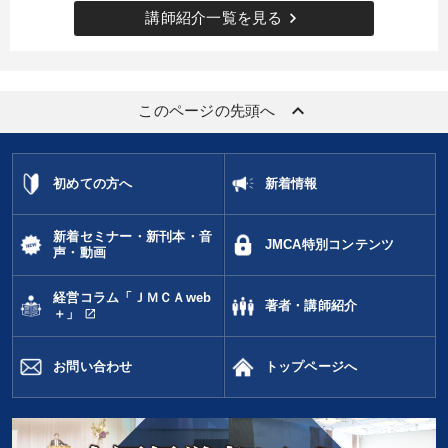
keyboard_arrow_right
講師紹介一覧を見る
keyboard_arrow_up
このページの先頭へ
初めての方へ
新着情報
新着セミナー・新刊本・音
JMCA特別コンテンツ
声・動画
経営コラム「ＪＭＣＡweb
著者・講師紹介
open_in_new
＋」
お問い合わせ
トップページへ