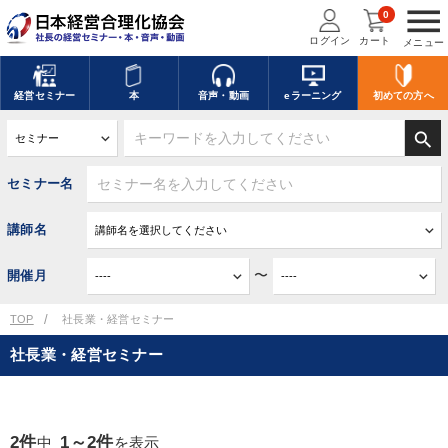
menu
0
ログイン
カート
メニュー
経営
セミナー
本
音声・動画
eラーニング
初めての方
へ
search
セミナー名
講師名
〜
開催月
TOP
社長業・経営セミナー
社長業・経営セミナー
2件
1～2件
中
を表示