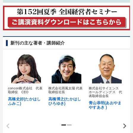
新刊の主な著者・講師紹介
concon株式会社 代表
株式会社雨風太陽 代表
株式会社サイエンス
髙
取締役 CEO
取締役社長
ホールディングス 代
村
表取締役会長
髙橋史好(たかはし
高橋博之(たかはし
し
青山恭明(あおやま
ふみこ)
ひろゆき)
やすあき )