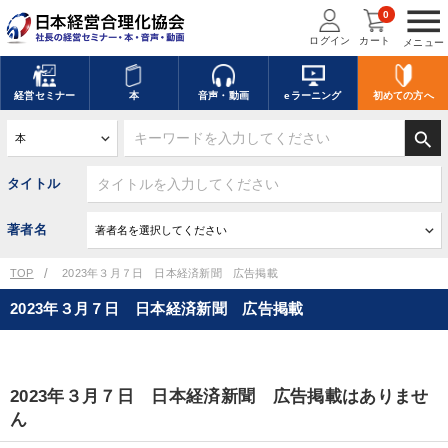
menu
0
ログイン
カート
メニュー
経営
セミナー
本
音声・動画
eラーニング
初めての方
へ
search
タイトル
著者名
TOP
2023年３月７日 日本経済新聞 広告掲載
2023年３月７日 日本経済新聞 広告掲載
2023年３月７日 日本経済新聞 広告掲載はありませ
ん