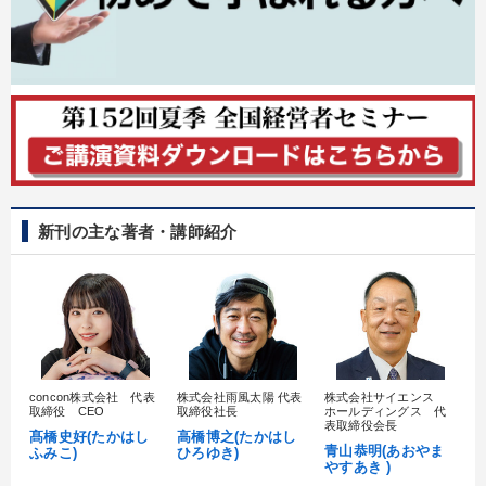
新刊の主な著者・講師紹介
concon株式会社 代表
株式会社雨風太陽 代表
株式会社サイエンス
髙
取締役 CEO
取締役社長
ホールディングス 代
村
表取締役会長
髙橋史好(たかはし
高橋博之(たかはし
し
青山恭明(あおやま
ふみこ)
ひろゆき)
やすあき )