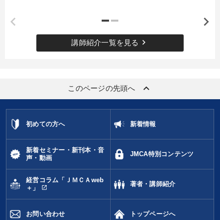
keyboard_arrow_right
講師紹介一覧を見る
keyboard_arrow_up
このページの先頭へ
初めての方へ
新着情報
新着セミナー・新刊本・音
JMCA特別コンテンツ
声・動画
経営コラム「ＪＭＣＡweb
著者・講師紹介
open_in_new
＋」
お問い合わせ
トップページへ