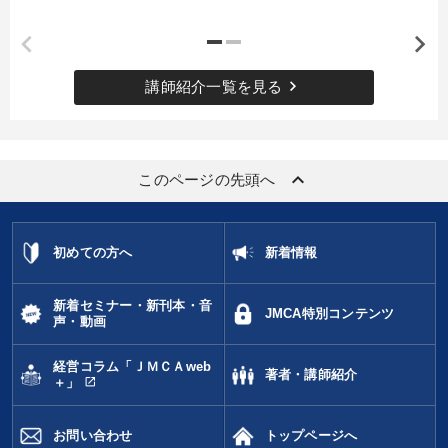
keyboard_arrow_right
講師紹介一覧を見る
keyboard_arrow_up
このページの先頭へ
初めての方へ
新着情報
新着セミナー・新刊本・音
JMCA特別コンテンツ
声・動画
経営コラム「ＪＭＣＡweb
著者・講師紹介
open_in_new
＋」
お問い合わせ
トップページへ