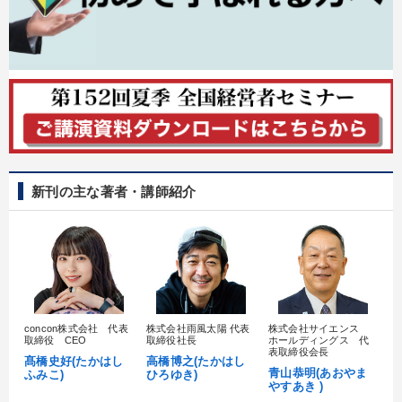
新刊の主な著者・講師紹介
concon株式会社 代表
株式会社雨風太陽 代表
株式会社サイエンス
髙
取締役 CEO
取締役社長
ホールディングス 代
村
表取締役会長
髙橋史好(たかはし
高橋博之(たかはし
し
青山恭明(あおやま
ふみこ)
ひろゆき)
やすあき )