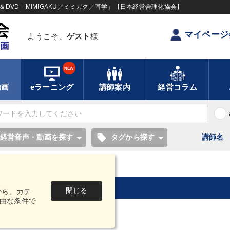
DVD「MIMIGAKU／ミミガク／耳学」【日本経営合理化協会】
マイページ
ようこそ、
ゲスト
様
NEW
動画
eラーニング
講師案内
経営コラム
local_offer
経営音声・動画を探す
タグから探す
講師名
経済・景気・相場予測
閉じる
から、カテ
由な条件で
2件
1～20件
中
を表示