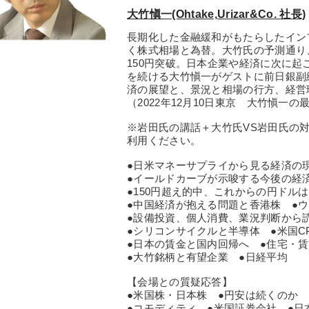
大竹愼一(Ohtake,Urizar&Co. 社長)
長期化した金融緩和がもたらしたイン
く株式相場と為替。大竹氏の予測通り
150円突破。日本企業や経済に次に起
を続ける大竹愼一がゲストに前日銀副総
済の展望と、景況と相場の行方、経営
（2022年12月10日東京 大竹愼一
※岩田氏の講話＋大竹氏VS岩田氏の
利用ください。
●日米マネーサプライから見る経済の
●イールドカーブが示唆する今後の経
●150円超え的中、これからの円ドル
●中国経済が抱える問題と香港株 ●
●設備投資、個人消費、業況判断から
●シリコンサイクルと半導体 ●米国C
●日本の賃金と国内回帰へ ●住宅・
●大竹銘柄と有望企業 ●日経平均
【会場との質疑応答】
●米国株・日本株 ●円安は続くのか 
●コモディティ ●米国証券会社 ●日