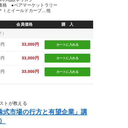
価格 ●ベアマーケットラリー
ＣＰＩとイールドカーブ…他
会員価格
購 入
す）
0円
33,000円
カートに
入れる
0円
33,000円
カートに
入れる
0円
33,000円
カートに
入れる
ストが教える
 株式市場の行方と有望企業」講
）