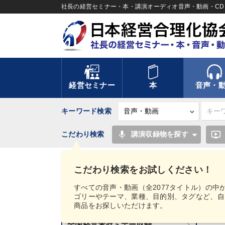
社長の経営セミナー・本・講演オーディオ音声・動画・CD＆
経営セミナー
本
音声・
キーワード検索
mic
ondemand_video
こだわり検索
講演収録物を探す
TOP
経済・景気・相場予測
こだわり検索をお試しください！
講話音声・動画カテゴリー
すべての音声・動画（全2077タイトル）の中
ゴリーやテーマ、業種、目的別、タグなど、自
新刊音声・動画のご案内
商品をお探しいただけます。
2
全国経営者セミナー収録