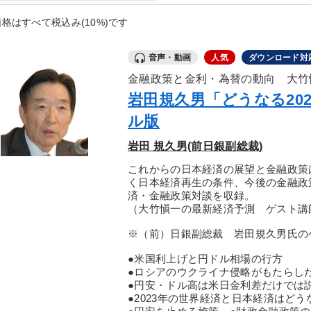
格はすべて税込み(10%)です
音声・動画
人気
ダウンロード対
金融政策と金利・為替の動向 大竹
岩田規久男「どうなる20
ル版
岩田 規久男(前日銀副総裁)
これからの日本経済の展望と金融政策
く日本経済再生の条件、今後の金融政
済・金融政策対談を収録。
（大竹愼一の最新経済予測 ゲスト講師
※（前）日銀副総裁 岩田規久男氏の
●米国利上げと円ドル相場の行方
●ロシアのウクライナ侵略がもたらし
●円安・ドル高は米日金利差だけでは
●2023年の世界経済と日本経済はどう