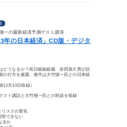
応
愼一の最新経済予測ゲスト講演
23年の日本経済」CD版・デジタ
はどうなるか？前日銀副総裁 岩田規久男が説
策の行方を披露。後半は大竹慎一氏との日本経
12月10日収録）
ゲスト講話と大竹愼一氏との対談を収録
たリスクの変化
説明できない
なるか