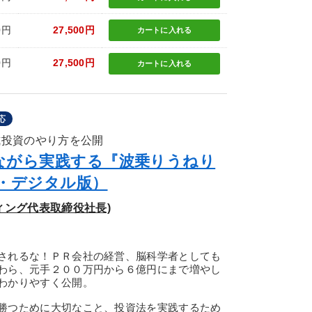
0円
27,500円
カートに
入れる
0円
27,500円
カートに
入れる
応
式投資のやり方を公開
ながら実践する『波乗りうねり
D・デジタル版）
ィング代表取締役社長)
されるな！ＰＲ会社の経営、脳科学者としても
わら、元手２００万円から６億円にまで増やし
わかりやすく公開。
勝つために大切なこと、投資法を実践するため