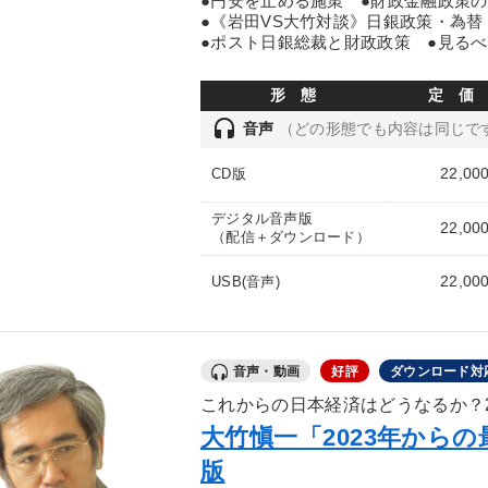
●円安を止める施策 ●財政金融政策
●《岩田VS大竹対談》日銀政策・為
●ポスト日銀総裁と財政政策 ●見る
形 態
定 価
headset
音声
（どの形態でも内容は同じで
22,00
CD版
デジタル音声版
22,00
（配信＋ダウンロード）
22,00
USB(音声)
音声・動画
好評
ダウンロード対
これからの日本経済はどうなるか？2
大竹愼一「2023年から
版