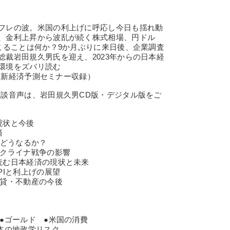
フレの波。米国の利上げに呼応し今日も揺れ動
、金利上昇から波乱が続く株式相場、円ドル
こることは何か？9か月ぶりに来日後、企業調査
裁岩田規久男氏を迎え、2023年からの日本経
環境をズバリ読む
の最新経済予測セミナー収録）
対談音声は、岩田規久男CD版・デジタル版をご
現状と今後
済
はどうなるか？
ウクライナ戦争の影響
読む日本経済の現状と未来
PIと利上げの展望
賃貸・不動産の今後
●ゴールド ●米国の消費
本の地政学リスク