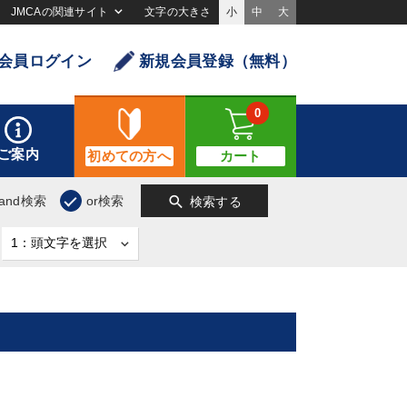
JMCAの関連サイト
文字の大きさ
小
中
大
会員ログイン
新規会員登録（無料）
0
ご案内
初めての方へ
カート
search
and検索
or検索
検索する