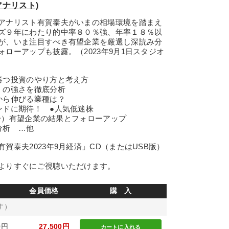
アナリスト)
アナリスト有賀泰夫がいまの相場環境を踏まえ
ズ９年にわたり的中率８０％強、年率１８％以
が、いま注目すべき有望企業を厳選し深読み分
ローアップも披露。（2023年9月1日スタジオ
勝つ投資のやり方と考え方
」の強さを徹底分析
から伸びる業種は？
ンドに期待！ ●人気低迷株
録分）有望企業の結果とフォローアップ
分析 …他
賀泰夫2023年9月経済」CD（またはUSB版）
よりすぐにご視聴いただけます。
会員価格
購 入
す）
0円
27,500円
カートに
入れる