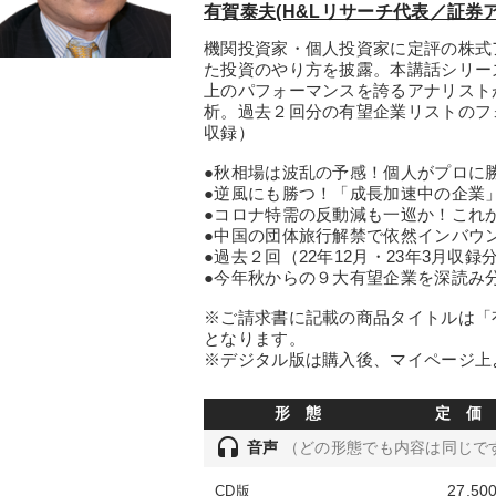
有賀泰夫(H&Lリサーチ代表／証券
機関投資家・個人投資家に定評の株式
た投資のやり方を披露。本講話シリー
上のパフォーマンスを誇るアナリスト
析。過去２回分の有望企業リストのフォ
収録）
●秋相場は波乱の予感！個人がプロに
●逆風にも勝つ！「成長加速中の企業
●コロナ特需の反動減も一巡か！これ
●中国の団体旅行解禁で依然インバウ
●過去２回（22年12月・23年3月収
●今年秋からの９大有望企業を深読み
※ご請求書に記載の商品タイトルは「有
となります。
※デジタル版は購入後、マイページ上
形 態
定 価
headset
音声
（どの形態でも内容は同じで
27,50
CD版