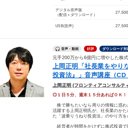
デジタル音声版
27,50
（配信＋ダウンロード）
27,50
USB(音声)
音声・動画
好評
ダウンロード対
元手200万から6億円に増やした株
上岡正明「社長業をやり
投資法』」音声講座（C
上岡正明 (フロンティアコンサルテ
◎１日５分、週末１５分あればＯＫ！
株で勝ちたいなら周りの情報に惑わ
活躍する上岡正明氏が、社長業のかた
た「波乗りうねり投資法」のやり方を
経営者が時間をかけずに株式投資で