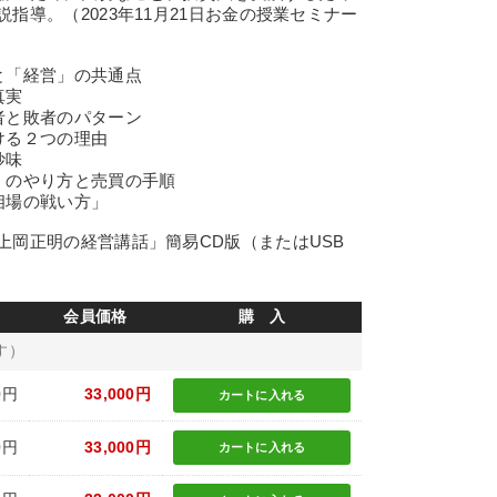
指導。（2023年11月21日お金の授業セミナー
と「経営」の共通点
真実
者と敗者のパターン
ける２つの理由
妙味
」のやり方と売買の手順
相場の戦い方」
上岡正明の経営講話」簡易CD版（またはUSB
会員価格
購 入
す）
0円
33,000円
カートに
入れる
0円
33,000円
カートに
入れる