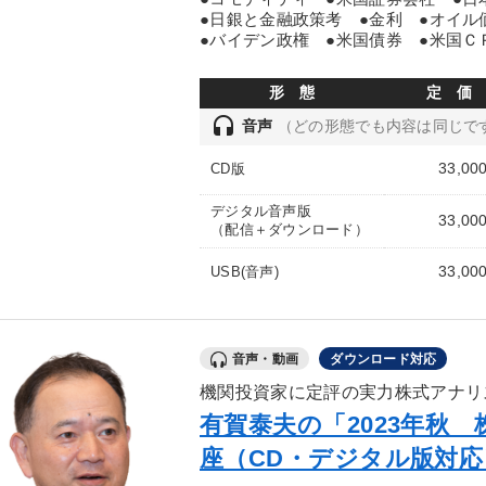
●日銀と金融政策考 ●金利 ●オイル
●バイデン政権 ●米国債券 ●米国
形 態
定 価
headset
音声
（どの形態でも内容は同じで
33,00
CD版
デジタル音声版
33,00
（配信＋ダウンロード）
33,00
USB(音声)
音声・動画
ダウンロード対応
機関投資家に定評の実力株式アナリ
有賀泰夫の「2023年秋
座（CD・デジタル版対応