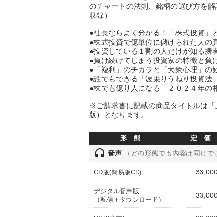
のチャートの法則、銘柄の選び方を解説
収録）
●社長ならよく分かる！「株式投資」
●株式投資で億単位に儲けられた人の
●投資している１割の人だけが知る勝
●負け続けてしまう投資家の特徴と負
●「複利」のチカラと「大衆心理」の
●誰でもできる「波乗りうねり投資法
●株でも億り人になる「２０２４年の
※ご請求書に記載の商品タイトルは「
版）となります。
形 態
定 価
headset
音声
（どの形態でも内容は同じで
33,00
CD版(簡易版CD)
デジタル音声版
33,00
（配信＋ダウンロード）