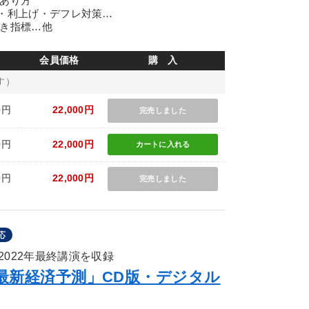
のあり方
替・利上げ・デフレ対策…
べき指標…他
会員価格
購 入
す）
0円
22,000円
完売しました
0円
22,000円
カートに
入れる
0円
22,000円
完売しました
応
022年最終講演を収録
の最新経済予測」CD版・デジタル