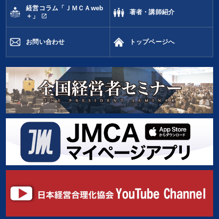
経営コラム「ＪＭＣＡweb
著者・講師紹介
open_in_new
＋」
お問い合わせ
トップページへ