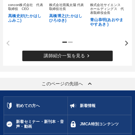
concon株式会社 代表
株式会社雨風太陽 代表
株式会社サイエンス
髙
取締役 CEO
取締役社長
ホールディングス 代
村
表取締役会長
髙橋史好(たかはし
高橋博之(たかはし
し
青山恭明(あおやま
ふみこ)
ひろゆき)
やすあき )
keyboard_arrow_right
講師紹介一覧を見る
keyboard_arrow_up
このページの先頭へ
初めての方へ
新着情報
新着セミナー・新刊本・音
JMCA特別コンテンツ
声・動画