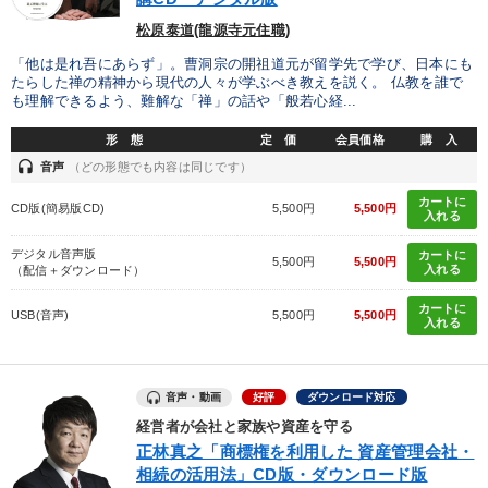
松原泰道(龍源寺元住職)
「他は是れ吾にあらず」。曹洞宗の開祖道元が留学先で学び、日本にも
たらした禅の精神から現代の人々が学ぶべき教えを説く。 仏教を誰で
も理解できるよう、難解な「禅」の話や「般若心経...
形 態
定 価
会員価格
購 入
headset
音声
（どの形態でも内容は同じです）
カートに
CD版(簡易版CD)
5,500円
5,500円
入れる
デジタル音声版
カートに
5,500円
5,500円
入れる
（配信＋ダウンロード）
カートに
USB(音声)
5,500円
5,500円
入れる
音声・動画
好評
ダウンロード対応
経営者が会社と家族や資産を守る
正林真之「商標権を利用した 資産管理会社・
相続の活用法」CD版・ダウンロード版