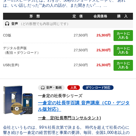
ダーのスピーチ力とは。わずか、30秒のショートスピーチで、“あれ
は、いい話しだった”“あの人の話が、また聞きたい”…。...
形 態
定 価
会員価格
購 入
headset
音声
（どの形態でも内容は同じです）
カートに
CD版
27,500円
25,300円
入れる
デジタル音声版
カートに
27,500円
25,300円
入れる
（配信＋ダウンロード）
カートに
USB(音声)
27,500円
25,300円
入れる
音声・動画
人気
ダウンロード対応
一倉定の社長学シリーズ
一倉定の社長学百講 音声講座（CD・デジタ
ル版対応）
一倉 定(社長専門コンサルタント)
会社というものは、99％社長次第で決まる。 時代を超えて社長の心に
響き続ける一倉定の経営哲理と事業の要諦。毎回、全国1,000名以上の