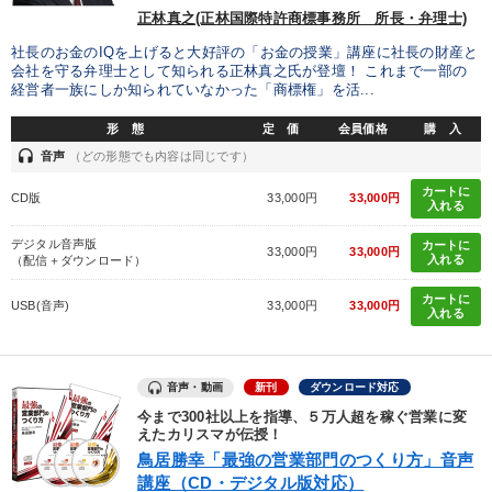
正林真之(正林国際特許商標事務所 所長・弁理士)
社長のお金のIQを上げると大好評の「お金の授業」講座に社長の財産と
会社を守る弁理士として知られる正林真之氏が登壇！ これまで一部の
経営者一族にしか知られていなかった「商標権」を活...
形 態
定 価
会員価格
購 入
headset
音声
（どの形態でも内容は同じです）
カートに
CD版
33,000円
33,000円
入れる
デジタル音声版
カートに
33,000円
33,000円
入れる
（配信＋ダウンロード）
カートに
USB(音声)
33,000円
33,000円
入れる
音声・動画
新刊
ダウンロード対応
今まで300社以上を指導、５万人超を稼ぐ営業に変
えたカリスマが伝授！
鳥居勝幸「最強の営業部門のつくり方」音声
講座（CD・デジタル版対応）