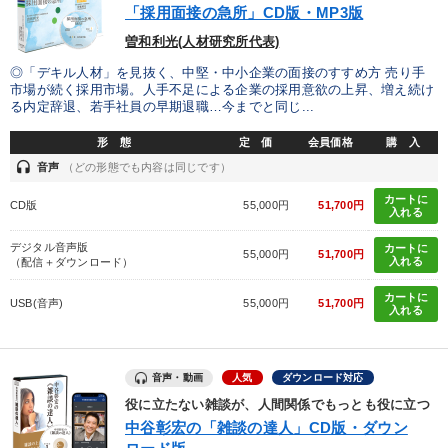
「採用面接の急所」CD版・MP3版
曽和利光(人材研究所代表)
◎「デキル人材」を見抜く、中堅・中小企業の面接のすすめ方 売り手
市場が続く採用市場。人手不足による企業の採用意欲の上昇、増え続け
る内定辞退、若手社員の早期退職…今までと同じ...
形 態
定 価
会員価格
購 入
headset
音声
（どの形態でも内容は同じです）
カートに
CD版
55,000円
51,700円
入れる
デジタル音声版
カートに
55,000円
51,700円
入れる
（配信＋ダウンロード）
カートに
USB(音声)
55,000円
51,700円
入れる
音声・動画
人気
ダウンロード対応
役に立たない雑談が、人間関係でもっとも役に立つ
中谷彰宏の「雑談の達人」CD版・ダウン