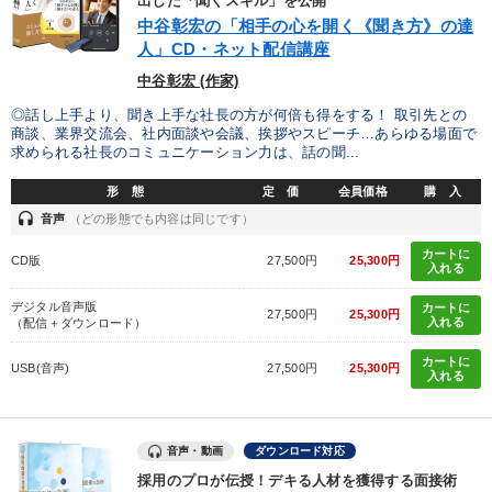
出した「聞くスキル」を公開
中谷彰宏の「相手の心を開く《聞き方》の達
人」CD・ネット配信講座
中谷彰宏 (作家)
◎話し上手より、聞き上手な社長の方が何倍も得をする！ 取引先との
商談、業界交流会、社内面談や会議、挨拶やスピーチ…あらゆる場面で
求められる社長のコミュニケーション力は、話の聞...
形 態
定 価
会員価格
購 入
headset
音声
（どの形態でも内容は同じです）
カートに
CD版
27,500円
25,300円
入れる
デジタル音声版
カートに
27,500円
25,300円
入れる
（配信＋ダウンロード）
カートに
USB(音声)
27,500円
25,300円
入れる
音声・動画
ダウンロード対応
採用のプロが伝授！デキる人材を獲得する面接術