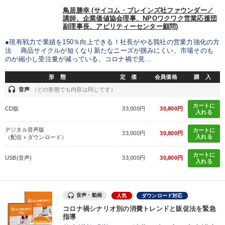
鳥居勝幸 (サイコム・ブレインズ社ファウンダー／
講師、企業価値協会理事、NPOワクワク営業応援団
副理事長、アビリティーセンター顧問)
●現有戦力で業績を150％向上できる！社長がやる我社の営業力強化の方
法 商品サイクルが短くなり新たなニーズが掴みにくい、市場そのも
のが縮小し受注量が減っている、コロナ禍で見...
形 態
定 価
会員価格
購 入
headset
音声
（どの形態でも内容は同じです）
カートに
CD版
33,000円
30,800円
入れる
デジタル音声版
カートに
33,000円
30,800円
入れる
（配信＋ダウンロード）
カートに
USB(音声)
33,000円
30,800円
入れる
音声・動画
人気
ダウンロード対応
コロナ禍シナリオ別の消費トレンドと販促法を緊急
指導