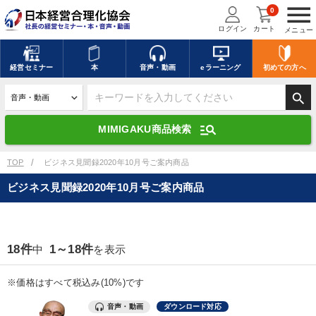
menu
0
ログイン
カート
メニュー
キーワードを入力して探す
edit
経営
セミナー
本
音声・動画
eラーニング
初めての方
へ
search
デジタル版対応のみ検索結果に表示する
manage_search
MIMIGAKU商品検索
search
上記の条件で検索
TOP
ビジネス見聞録2020年10月号ご案内商品
ビジネス見聞録2020年10月号ご案内商品
講演収録物を探す
mic
refresh
更新する
全国経営者セミナー講演収録物（全1315タイトル）からお探しいただけ
18件
1～18件
中
を表示
ます
カテゴリー
※価格はすべて税込み(10%)です
音声・動画
ダウンロード対応