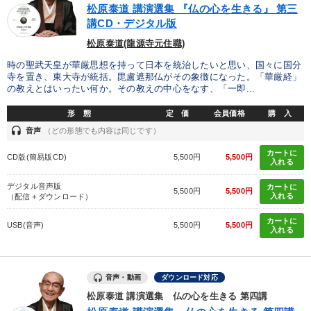
松原泰道 講演選集 『仏の心を生きる』 第三
講CD・デジタル版
2025年春季全国経営者セミナー収録講演ＣＤ・講演ＤＶＤ・デジ
タル版（音声／動画ストリーミング・ダウンロード）
松原泰道(龍源寺元住職)
2026年夏季全国経営者セミナー収録講演ＣＤ・講演ＤＶＤ・デジ
時の聖武天皇が華厳思想を持って日本を統治したいと思い、国々に国分
タル版（音声／動画ストリーミング・ダウンロード）
寺を置き、東大寺が統括。毘盧遮那仏がその象徴になった。「華厳経」
の教えとはいったい何か。その教えの中心をなす、「一即...
マーケティング
組織・採用・スキル
【2月】音声・映像
形 態
定 価
会員価格
購 入
【最新刊】時代を超える経営150の言葉＋社長のスピーチ・話材
headset
音声
（どの形態でも内容は同じです）
集２タイトル
カートに
CD版(簡易版CD)
5,500円
5,500円
入れる
【6月】音声・映像
【5月】音声・映像
デジタル音声版
カートに
5,500円
5,500円
入れる
歴史・古典に学ぶ実務講話
（配信＋ダウンロード）
カートに
USB(音声)
5,500円
5,500円
2025年夏季全国経営者セミナー収録講演ＣＤ・講演ＤＶＤ・デジ
入れる
タル版（音声／動画ストリーミング・ダウンロード）
目的別
音声・動画
ダウンロード対応
松原泰道 講演選集 仏の心を生きる 第四講