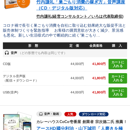
竹内謙礼「巣ごもり消費の稼ぎ方」音声講座
（CD・デジタル版対応）
竹内謙礼(経営コンサルタント／いろは代表取締役)
コロナ禍で長引く巣ごもり消費を自社に取り込む効果絶大な販促手法と
販売体制づくりを緊急指導 お客様の購買意欲が大きく減少、景況感
も悪化。新しい生活様式の中で断続的に続く“巣ごもり...
形 態
定 価
会員価格
購 入
headset
音声
（どの形態でも内容は同じです）
カートに
CD版
44,000円
41,800円
入れる
デジタル音声版
カートに
44,000円
41,800円
入れる
（配信＋ダウンロード）
カートに
USB(音声)
44,000円
41,800円
入れる
音声・動画
人気
ダウンロード対応
カレーハウスCoCo壱番屋 創業者 宗次德二氏 推薦！
アースHD國分利治・山下誠司「人磨きを極