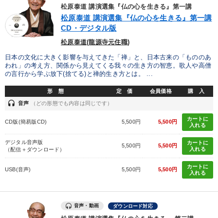
優秀各社の智恵と戦略
事業家のロマンと経営
松原泰道 講演選集『仏の心を生きる』第一講
松原泰道 講演選集『仏の心を生きる』第一講
若手異才経営者の発想
専門家のアドバイス
CD・デジタル版
松原泰道(龍源寺元住職)
リーダーの器量を学ぶ
日本の文化に大きく影響を与えてきた「禅」と、日本古来の「もののあ
われ」の考え方、関係から見えてくる我々の生き方の智恵。歌人や高僧
の言行から学ぶ放下(捨てる)と禅的生き方とは。 ...
テーマ
形 態
定 価
会員価格
購 入
headset
音声
（どの形態でも内容は同じです）
成功哲学・人間学
マーケティング
148回夏季大会
カートに
CD版(簡易版CD)
5,500円
5,500円
【5月】音声・映像
【2月】音声・映像
入れる
デジタル音声版
カートに
【2026年7月】音声・映像ご案内商品
5,500円
5,500円
入れる
（配信＋ダウンロード）
カートに
USB(音声)
5,500円
5,500円
入れる
業種
製造業
卸売・小売・飲食業
建設・不動産業
音声・動画
ダウンロード対応