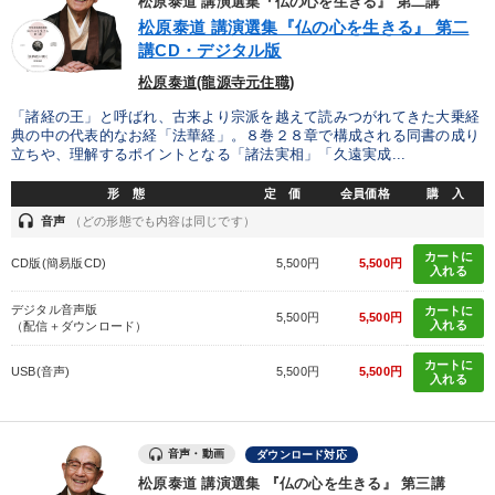
松原泰道 講演選集『仏の心を生きる』 第二講
IT・サービス・金融業
コンサルタント
専門家
松原泰道 講演選集『仏の心を生きる』 第二
講CD・デジタル版
キーワード
松原泰道(龍源寺元住職)
「諸経の王」と呼ばれ、古来より宗派を越えて読みつがれてきた大乗経
典の中の代表的なお経「法華経」。８巻２８章で構成される同書の成り
相続・事業承継
商品開発
株式市場
生き方の指針
立ちや、理解するポイントとなる「諸法実相」「久遠実成...
プレゼン
リピート
形 態
定 価
会員価格
購 入
headset
音声
（どの形態でも内容は同じです）
※「更新」を押すと「テーマ」「キーワード」を更新いただけます。
カートに
CD版(簡易版CD)
5,500円
5,500円
入れる
経営音声・動画を探す
ondemand_video
デジタル音声版
refresh
カートに
更新する
5,500円
5,500円
入れる
（配信＋ダウンロード）
全国経営者セミナー収録物以外の経営教材（全761タイトル）からお探
カートに
しいただけます
USB(音声)
5,500円
5,500円
入れる
カテゴリー
音声・動画
ダウンロード対応
営業・社員研修
最新トレンドと時代の潮流を押さえる
松原泰道 講演選集 『仏の心を生きる』 第三講