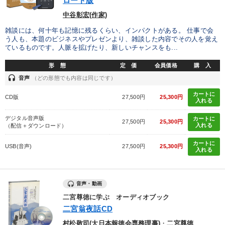
ロード版
中谷彰宏(作家)
雑談には、何十年も記憶に残るくらい、インパクトがある。 仕事で会
う人も、本題のビジネスやプレゼンより、雑談した内容でその人を覚え
ているものです。人脈を拡げたり、新しいチャンスをも...
形 態
定 価
会員価格
購 入
headset
音声
（どの形態でも内容は同じです）
カートに
CD版
27,500円
25,300円
入れる
デジタル音声版
カートに
27,500円
25,300円
入れる
（配信＋ダウンロード）
カートに
USB(音声)
27,500円
25,300円
入れる
音声・動画
二宮尊徳に学ぶ オーディオブック
二宮翁夜話CD
村松敬司(大日本報徳会専務理事)
・
二宮尊徳