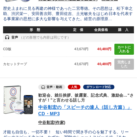
歴史上まれに見る再建の神様であった二宮尊徳。その思想は、松下幸之
助、渋沢栄一、安田善次郎、豊田佐吉、土光敏夫をはじめ日本を代表す
る事業家の思想に多大な影響を与えてきた。経営の原理原...
形 態
定 価
会員価格
購 入
headset
音声
（どの形態でも内容は同じです）
カートに
CD版
43,670円
40,480円
入れる
完売しま
カセットテープ
43,670円
40,480円
した
音声・動画
人気
ダウンロード対応
歓迎会、就任挨拶、披露宴、記念式典、激励会…“さ
すが！”と言わせる話し方
中谷彰宏の「スピーチの達人（話し方篇）」
CD・MP3
中谷彰宏(作家)
才能も自信も、一切不要！ 短い時間で聞き手の心を魅了する、リー