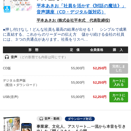
平本あきお「社員を活かす《対話の魔法》」
音声講座（CD・デジタル版対応）
平本あきお (株式会社平本式 代表取締役)
●押し付けなし！どんな社員も最高の結果が出せる！ シンプルで成果
に直結する、これからのリーダーの伝え方 儲かり続ける会社の社員
には、３つの共通点があります。社長をリスペ...
形 態
定 価
会員価格
購 入
headset
音声
（どの形態でも内容は同じです）
完売しま
CD版
55,000円
52,250円
した
デジタル音声版
カートに
55,000円
52,250円
入れる
（配信＋ダウンロード）
カートに
USB(音声)
55,000円
52,250円
入れる
音声・動画
ダウンロード対応
事業家、文化人、アスリート…一流から本音を引き