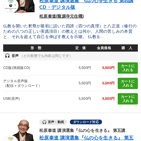
松原泰道 講演選集 仏の心を生きる 第四講
経営を改善したい
業績を伸ばしたい
財務・数字力の向上
CD・デジタル版
財務・数字力の向上
販売力を強化したい
松原泰道(龍源寺元住職)
仏教を開いた釈尊が最初に説いた四諦（四つの真理）と八正道（修行の
発想力を磨きたい
ための八つの正しい実践項目）の教えとは何か。人間の苦しみの本質
と、それを超えて自己を伸ばす教えを示唆。 仏教を...
形 態
定 価
会員価格
購 入
キーワード
headset
音声
（どの形態でも内容は同じです）
カートに
お金の授業
健康・ウェルビーイング
採用
資産保全
CD版(簡易版CD)
5,500円
5,500円
入れる
いい会社
聞き手・作間信司
デジタル音声版
カートに
5,500円
5,500円
入れる
（配信＋ダウンロード）
カートに
※「更新」を押すと「カテゴリー」「目的別」「キーワード」を更新いただけます。
USB(音声)
5,500円
5,500円
入れる
タグから探す
local_offer
refresh
更新する
音声・動画
ダウンロード対応
すべての音声・動画（全2076タイトル）からお探しいただけます
松原泰道 講演選集『仏の心を生きる』 第五講
松原泰道 講演選集『仏の心を生きる』 第五