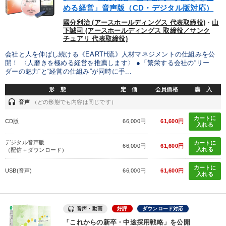
める経営」音声版（CD・デジタル版対応）
國分利治 (アースホールディングス 代表取締役)
・
山
下誠司 (アースホールディングス 取締役／サンク
チュアリ 代表取締役)
会社と人を伸ばし続ける《EARTH流》人材マネジメントの仕組みを公
開！ 〈人磨きを極める経営を推薦します〉 ●「繁栄する会社の“リー
ダーの魅力“と“経営の仕組み”が同時に手...
形 態
定 価
会員価格
購 入
headset
音声
（どの形態でも内容は同じです）
カートに
CD版
66,000円
61,600円
入れる
デジタル音声版
カートに
66,000円
61,600円
入れる
（配信＋ダウンロード）
カートに
USB(音声)
66,000円
61,600円
入れる
音声・動画
好評
ダウンロード対応
「これからの新卒・中途採用戦略」を公開