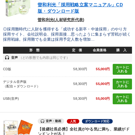
曽和利光「採用戦略立案マニュアル」CD
版・ダウンロード版
曽和利光(人材研究所代表)
◎採用難時代に人財を獲得する「成功する新卒・中途採用」のやり方
採用サイト、会社説明会、採用面接…思ったように集まらず苦戦が続く
採用戦線。採用難でも企業は採用予定人数を増加...
形 態
定 価
会員価格
購 入
headset
音声
（どの形態でも内容は同じです）
カートに
CD版
58,300円
55,000円
入れる
デジタル音声版
カートに
58,300円
55,000円
入れる
（配信＋ダウンロード）
カートに
USB(音声)
58,300円
55,000円
入れる
音声・動画
人気
ダウンロード対応
【後継社長必携】全社員がやる気に満ち、業績がド
ンドン上がる！