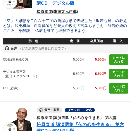
タグ・キーワード
講CD・デジタル版
松原泰道(龍源寺元住職)
AI
通販
通信販売
ブランディング
「空」の思想を二百六十二字の簡潔な形で表現した「般若心経」の教え
とは。沢庵和尚、白隠禅師など先人の教えの言葉もまじえ「般若心経の
会社数字を学ぶ
話し方
SDGs
資産運用
こころ」を解説。 仏教を誰でも理解できるよう、...
形 態
定 価
会員価格
購 入
デジタルマーケティング
入門篇
M&A
繁盛
headset
音声
（どの形態でも内容は同じです）
イノベーション
生き方の指針
ビジネスモデル
カートに
CD版(簡易版CD)
5,500円
5,500円
入れる
中小企業
企業再建
お金の授業
デジタル音声版
カートに
5,500円
5,500円
入れる
（配信＋ダウンロード）
テレビ・ネットで話題
地方企業の勝ち方
マネジメント
カートに
USB(音声)
5,500円
5,500円
入れる
DX
株式投資
感動講話
※「更新」を押すと「タグ・キーワード」を更新いただけます。
音声・動画
ダウンロード対応
松原泰道 講演選集『仏の心を生きる』 第六講
松原泰道 講演選集『仏の心を生きる』 第六
講CD・デジタル版