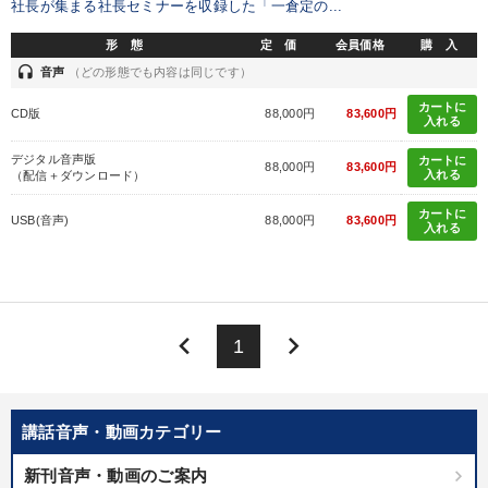
社長が集まる社長セミナーを収録した「一倉定の...
形 態
定 価
会員価格
購 入
headset
音声
（どの形態でも内容は同じです）
カートに
CD版
88,000円
83,600円
入れる
デジタル音声版
カートに
88,000円
83,600円
入れる
（配信＋ダウンロード）
カートに
USB(音声)
88,000円
83,600円
入れる
keyboard_arrow_left
keyboard_arrow_right
1
講話音声・動画カテゴリー
新刊音声・動画のご案内