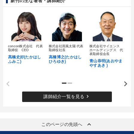
新刊の主な著者・講師紹介
concon株式会社 代表
株式会社雨風太陽 代表
株式会社サイエンス
髙
取締役 CEO
取締役社長
ホールディングス 代
村
表取締役会長
髙橋史好(たかはし
高橋博之(たかはし
し
青山恭明(あおやま
ふみこ)
ひろゆき)
やすあき )
keyboard_arrow_right
講師紹介一覧を見る
keyboard_arrow_up
このページの先頭へ