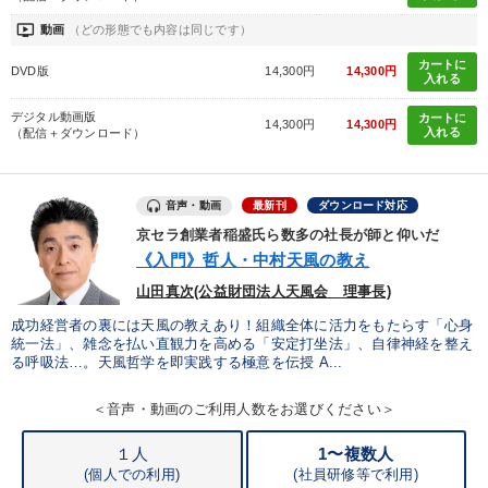
ondemand_video
動画
（どの形態でも内容は同じです）
タグから探す
local_offer
refresh
更新する
カートに
DVD版
14,300円
14,300円
入れる
すべての音声・動画（全2077タイトル）からお探しいただけます
デジタル動画版
カートに
14,300円
14,300円
入れる
（配信＋ダウンロード）
タグ・キーワード
販売戦略
リーダーシップ
ブランディング
音声・動画
最新刊
ダウンロード対応
京セラ創業者稲盛氏ら数多の社長が師と仰いだ
コミュニケーション
多様性・ダイバーシティ
株式市場
《入門》哲人・中村天風の教え
山田真次(公益財団法人天風会 理事長)
交渉
営業力強化
地方企業の勝ち方
稲盛和夫
DX
成功経営者の裏には天風の教えあり！組織全体に活力をもたらす「心身
女性経営者
イノベーション
節税
企業再建
統一法」、雑念を払い直観力を高める「安定打坐法」、自律神経を整え
る呼吸法…。天風哲学を即実践する極意を伝授 A...
会社数字を学ぶ
モノづくり
老舗企業
デザイン
＜音声・動画のご利用人数をお選びください＞
プロ経営者
中小企業
企業文化
１人
1〜複数人
(個人での利用)
(
社員研修等で利用)
インフレ対策・値上げ
会長