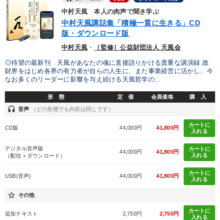
中村天風 本人の肉声で聞き学ぶ
中村天風講話集「積極一貫に生きる」CD
版・ダウンロード版
中村天風
・
［監修］公益財団法人 天風会
◎待望の最新刊 天風があなたの魂に直接語りかける貴重な講演録 政
財界をはじめ各界の有力者が自らの人生に、また事業経営に活かし、今
なお多くのリーダーに影響を与え続ける天風哲学の...
形 態
定 価
会員価格
購 入
headset
音声
（どの形態でも内容は同じです）
カートに
CD版
44,000円
41,800円
入れる
デジタル音声版
カートに
44,000円
41,800円
入れる
（配信＋ダウンロード）
カートに
USB(音声)
44,000円
41,800円
入れる
star_border
その他
カートに
追加テキスト
2,750円
2,750円
入れる