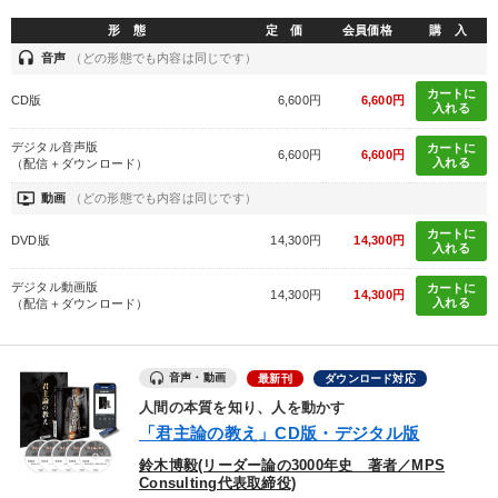
形 態
定 価
会員価格
購 入
headset
音声
（どの形態でも内容は同じです）
カートに
CD版
6,600円
6,600円
入れる
デジタル音声版
カートに
6,600円
6,600円
入れる
（配信＋ダウンロード）
ondemand_video
動画
（どの形態でも内容は同じです）
カートに
DVD版
14,300円
14,300円
入れる
デジタル動画版
カートに
14,300円
14,300円
入れる
（配信＋ダウンロード）
音声・動画
最新刊
ダウンロード対応
人間の本質を知り、人を動かす
「君主論の教え」CD版・デジタル版
鈴木博毅(リーダー論の3000年史 著者／MPS
Consulting代表取締役)