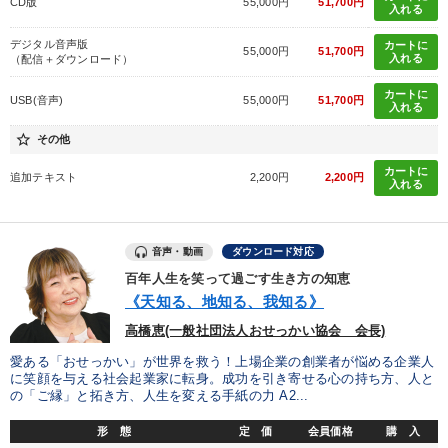
CD版
55,000円
51,700円
入れる
デジタル音声版
カートに
55,000円
51,700円
入れる
（配信＋ダウンロード）
カートに
USB(音声)
55,000円
51,700円
入れる
star_border
その他
カートに
追加テキスト
2,200円
2,200円
入れる
音声・動画
ダウンロード対応
百年人生を笑って過ごす生き方の知恵
《天知る、地知る、我知る》
高橋恵(一般社団法人おせっかい協会 会長)
愛ある「おせっかい」が世界を救う！上場企業の創業者が悩める企業人
に笑顔を与える社会起業家に転身。成功を引き寄せる心の持ち方、人と
の「ご縁」と拓き方、人生を変える手紙の力 A2...
形 態
定 価
会員価格
購 入