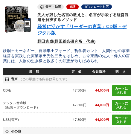
音声・動画
好評
ダウンロード対応
先人が残した名言の教えと、名言が示唆する経営課
題を解決するメソッド
経営に活かす「リーダーの言葉」CD版・デ
ジタル版
野田宜成(野田総合研究所 代表)
鉄鋼王カーネギー、自動車王フォード、哲学者カント、人間中心の事業
経営を実践した実業家出光佐三氏をはじめ、古今東西の先人・偉人の言
葉には、人物の生き様と数多くの知恵が散りばめられ...
形 態
定 価
会員価格
購 入
headset
音声
（どの形態でも内容は同じです）
カートに
CD版
47,300円
44,000円
入れる
デジタル音声版
カートに
47,300円
44,000円
入れる
（配信＋ダウンロード）
カートに
USB(音声)
47,300円
44,000円
入れる
star_border
その他