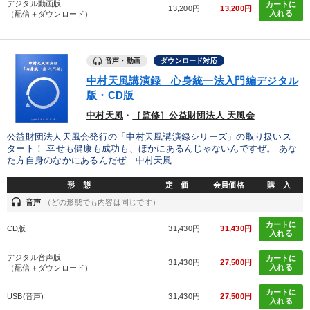
デジタル動画版
カートに
13,200円
13,200円
入れる
（配信＋ダウンロード）
音声・動画
ダウンロード対応
中村天風講演録 心身統一法入門編デジタル
版・CD版
中村天風
・
［監修］公益財団法人 天風会
公益財団法人天風会発行の「中村天風講演録シリーズ」の取り扱いス
タート！ 幸せも健康も成功も、ほかにあるんじゃないんですぜ。 あな
た方自身のなかにあるんだぜ 中村天風 ...
形 態
定 価
会員価格
購 入
headset
音声
（どの形態でも内容は同じです）
カートに
CD版
31,430円
31,430円
入れる
デジタル音声版
カートに
31,430円
27,500円
入れる
（配信＋ダウンロード）
カートに
USB(音声)
31,430円
27,500円
入れる