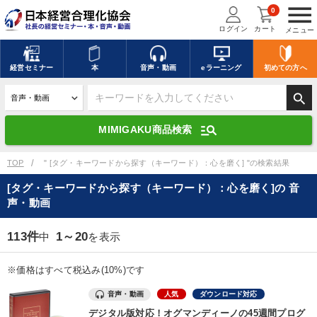
menu
0
ログイン
カート
メニュー
キーワードを入力して探す
edit
経営
セミナー
本
音声・動画
eラーニング
初めての方
へ
search
デジタル版対応のみ検索結果に表示する
manage_search
MIMIGAKU商品検索
search
上記の条件で検索
TOP
" [タグ・キーワードから探す（キーワード）：心を磨く] "の検索結果
[タグ・キーワードから探す（キーワード）：心を磨く]の 音
声・動画
講演収録物を探す
mic
refresh
更新する
113件
1～20
中
を表示
全国経営者セミナー講演収録物（全1315タイトル）からお探しいただけ
ます
※価格はすべて税込み(10%)です
カテゴリー
音声・動画
人気
ダウンロード対応
デジタル版対応！オグマンディーノの45週間プログ