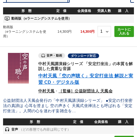
形 態
定 価
会員価格
受講人数
購 入
※「更新」を押すと「タグ・キーワード」を更新いただけます。
ondemand_video
動画版（eラーニングシステムを使用）
動画版
カートに
（eラーニングシステムを使
14,300円
14,300円
入れる
用）
音声・動画
ダウンロード対応
中村天風講演録シリーズ 「安定打坐法」の本質を解
説した貴重な音源
中村天風「空の声聴く」安定打坐法 解説と実
習 CD・デジタル版
中村天風
・
［監修］公益財団法人 天風会
公益財団法人天風会発行の「中村天風講演録シリーズ」 ●安定の打坐密
法の真諦は 心耳を澄まし 空の声きく 天風式坐禅法とも呼ばれる「安定
打坐法」。人間の心を迷わす妄雑念を...
形 態
定 価
会員価格
購 入
headset
音声
（どの形態でも内容は同じです）