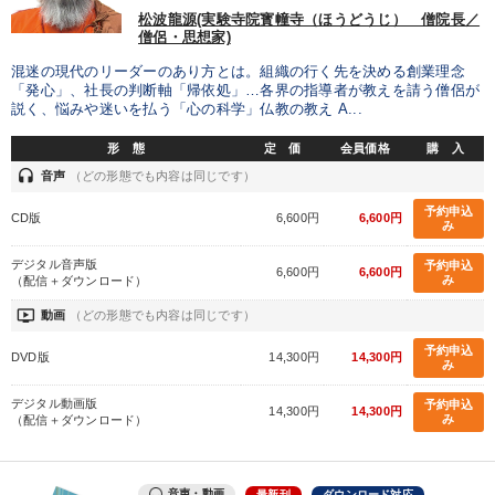
松波龍源(実験寺院寳幢寺（ほうどうじ） 僧院長／
製造業
卸売・小売・飲食業
建設・不動産業
僧侶・思想家)
混迷の現代のリーダーのあり方とは。組織の行く先を決める創業理念
IT・サービス・金融業
コンサルタント
専門家
「発心」、社長の判断軸「帰依処」…各界の指導者が教えを請う僧侶が
説く、悩みや迷いを払う「心の科学」仏教の教え A...
キーワード
形 態
定 価
会員価格
購 入
headset
音声
（どの形態でも内容は同じです）
企業成長
聞き手・作間信司
マーケティング
営業
予約申込
CD版
6,600円
6,600円
み
トレンド
大竹愼一
デジタル音声版
予約申込
6,600円
6,600円
み
（配信＋ダウンロード）
※「更新」を押すと「テーマ」「キーワード」を更新いただけます。
ondemand_video
動画
（どの形態でも内容は同じです）
予約申込
DVD版
14,300円
14,300円
み
経営音声・動画を探す
ondemand_video
refresh
更新する
デジタル動画版
予約申込
全国経営者セミナー収録物以外の経営教材（全762タイトル）からお探
14,300円
14,300円
み
（配信＋ダウンロード）
しいただけます
カテゴリー
音声・動画
最新刊
ダウンロード対応