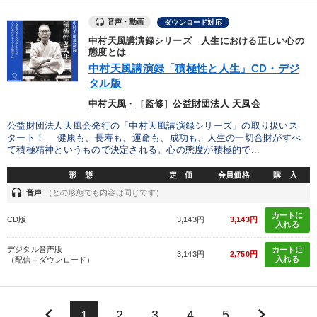
音声・動画
ダウンロード対応
中村天風講演録シリーズ 人生における正しい心の
態度とは
中村天風講演録「積極性と人生」CD・デジ
タル版
中村天風
・
［監修］公益財団法人 天風会
公益財団法人天風会発行の「中村天風講演録シリーズ」の取り扱いス
タート！ 健康も、長寿も、運命も、成功も、人生の一切合財がすべ
て積極精神というもので決定される。心の態度が積極的で...
形 態
定 価
会員価格
購 入
headset
音声
（どの形態でも内容は同じです）
カートに
CD版
3,143円
3,143円
入れる
デジタル音声版
カートに
3,143円
2,750円
入れる
（配信＋ダウンロード）
keyboard_arrow_left
keyboard_arrow_right
1
2
3
4
5