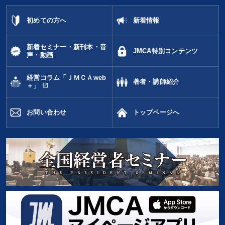
初めての方へ
新着情報
新着セミナー・新刊本・音
JMCA特別コンテンツ
声・動画
経営コラム「ＪＭＣＡweb
著者・講師紹介
open_in_new
＋」
お問い合わせ
トップページへ