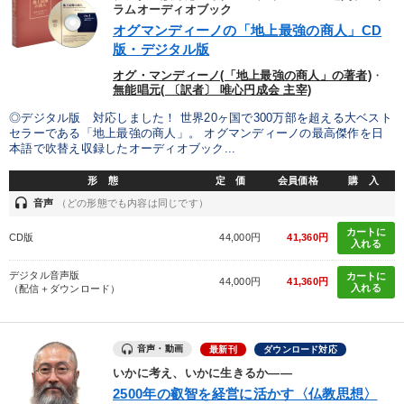
優秀各社の智恵と戦略
事業家のロマンと経営
ラムオーディオブック
オグマンディーノの「地上最強の商人」CD
版・デジタル版
若手異才経営者の発想
専門家のアドバイス
オグ・マンディーノ(「地上最強の商人」の著者)
・
リーダーの器量を学ぶ
無能唱元( 〔訳者〕 唯心円成会 主宰)
◎デジタル版 対応しました！ 世界20ヶ国で300万部を超える大ベスト
セラーである「地上最強の商人」。 オグマンディーノの最高傑作を日
テーマ
本語で吹替え収録したオーディオブック...
形 態
定 価
会員価格
購 入
マーケティング
【2026年7月】音声・映像ご案内商品
headset
音声
（どの形態でも内容は同じです）
オーナー社長の「現場力の経営」＋現場の「儲ける力」をさらに
カートに
CD版
44,000円
41,360円
高める教材２選
入れる
デジタル音声版
カートに
後継社長・アトツギ
【6月】音声・映像
44,000円
41,360円
入れる
（配信＋ダウンロード）
最新刊・戦略参謀ChatGPT実戦法と中小企業のDXと講話ご案内
音声・動画
最新刊
ダウンロード対応
業種
いかに考え、いかに生きるか――
2500年の叡智を経営に活かす〈仏教思想〉