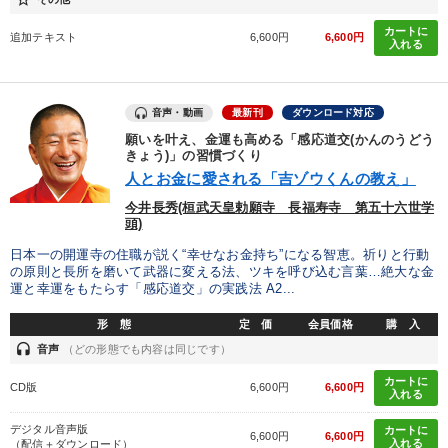
仕事のスキルと人間力を高める知恵を身につける
カートに
追加テキスト
6,600円
6,600円
入れる
目的別
音声・動画
最新刊
ダウンロード対応
社員研修を行いたい
発想力を磨きたい
願いを叶え、金運も高める「感応道交(かんのうどう
きょう)」の習慣づくり
人とお金に愛される「吉ゾウくんの教え」
新事業・新商品づくり
財務・数字力の向上
今井長秀(桓武天皇勅願寺 長福寿寺 第五十六世学
組織を強化したい
社長の姿勢を学びたい
頭)
日本一の開運寺の住職が説く“幸せなお金持ち”になる智恵。祈りと行動
の原則と長所を磨いて武器に変える法、ツキを呼び込む言葉…絶大な金
キーワード
運と幸運をもたらす「感応道交」の実践法 A2...
形 態
定 価
会員価格
購 入
リピート
IT・デジタル活用
インフレ対策・値上げ
headset
音声
（どの形態でも内容は同じです）
カートに
ベンチャー
歴史に学ぶ
不動産
CD版
6,600円
6,600円
入れる
デジタル音声版
カートに
6,600円
6,600円
※「更新」を押すと「カテゴリー」「目的別」「キーワード」を更新いただけます。
入れる
（配信＋ダウンロード）