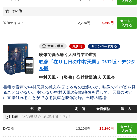
入れる
star_border
その他
カートに
追加テキスト
2,200円
2,200円
入れる
音声・動画
最新刊
ダウンロード対応
映像で読み解く天風哲学の世界
映像「在りし日の中村天風」DVD版・デジタ
ル版
中村天風
・
［監修］公益財団法人 天風会
書籍や音声で中村天風の教えを伝えるものは多いが、映像でその姿を見
ることは少ない。 数少ない中村天風の記録映像を通して、天風の教え
に直接触れることができる貴重な映像記録。当時の臨場...
形 態
定 価
会員価格
購 入
ondemand_video
動画
（どの形態でも内容は同じです）
カートに
DVD版
13,200円
13,200円
入れる