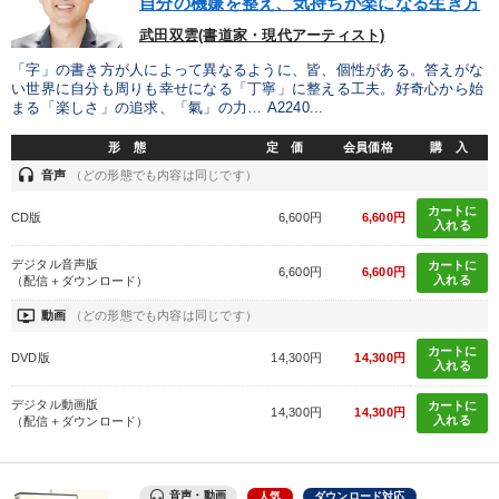
自分の機嫌を整え、気持ちが楽になる生き方
武田双雲(書道家・現代アーティスト)
「字」の書き方が人によって異なるように、皆、個性がある。答えがな
い世界に自分も周りも幸せになる「丁寧」に整える工夫。好奇心から始
まる「楽しさ」の追求、「氣」の力… A2240...
形 態
定 価
会員価格
購 入
headset
音声
（どの形態でも内容は同じです）
カートに
CD版
6,600円
6,600円
入れる
デジタル音声版
カートに
6,600円
6,600円
入れる
（配信＋ダウンロード）
ondemand_video
動画
（どの形態でも内容は同じです）
カートに
DVD版
14,300円
14,300円
入れる
デジタル動画版
カートに
14,300円
14,300円
入れる
（配信＋ダウンロード）
音声・動画
人気
ダウンロード対応