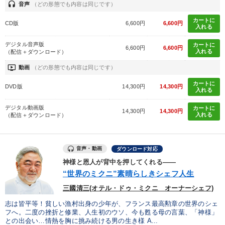
headset
音声
（どの形態でも内容は同じです）
カートに
CD版
6,600円
6,600円
入れる
デジタル音声版
カートに
6,600円
6,600円
入れる
（配信＋ダウンロード）
ondemand_video
動画
（どの形態でも内容は同じです）
カートに
DVD版
14,300円
14,300円
入れる
デジタル動画版
カートに
14,300円
14,300円
入れる
（配信＋ダウンロード）
音声・動画
ダウンロード対応
神様と恩人が背中を押してくれる――
“世界のミクニ”素晴らしきシェフ人生
三國清三(オテル・ドゥ・ミクニ オーナーシェフ)
志は皆平等！貧しい漁村出身の少年が、フランス最高勲章の世界のシェ
フへ。二度の挫折と修業、人生初のウソ、今も甦る母の言葉、「神様」
との出会い…情熱を胸に挑み続ける男の生き様 A...