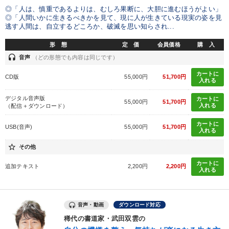
◎「人は、慎重であるよりは、むしろ果断に、大胆に進むほうがよい」
◎「人間いかに生きるべきかを見て、現に人が生きている現実の姿を見
逃す人間は、自立するどころか、破滅を思い知らされ...
形 態
定 価
会員価格
購 入
headset
音声
（どの形態でも内容は同じです）
カートに
CD版
55,000円
51,700円
入れる
デジタル音声版
カートに
55,000円
51,700円
入れる
（配信＋ダウンロード）
カートに
USB(音声)
55,000円
51,700円
入れる
star_border
その他
カートに
追加テキスト
2,200円
2,200円
入れる
音声・動画
ダウンロード対応
稀代の書道家・武田双雲の