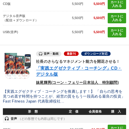
カートに
CD版
5,500円
5,500円
入れる
デジタル音声版
カートに
5,500円
5,500円
入れる
（配信＋ダウンロード）
カートに
USB(音声)
5,500円
5,500円
入れる
音声・動画
最新刊
ダウンロード対応
社長のさらなるマネジメント能力を開花させる！
「実践エグゼクティブ・コーチング」CD・
デジタル版
妹尾輝男(コーン・フェリー日本法人 特別顧問)
【実践エグゼクティブ・コーチングを推薦します！】 「自らの思考を
見つめ直す時間を持つことが、経営の質をもう一段高める最良の投資」
Fast Fitness Japan 代表取締役社...
形 態
定 価
会員価格
購 入
headset
音声
（どの形態でも内容は同じです）
カートに