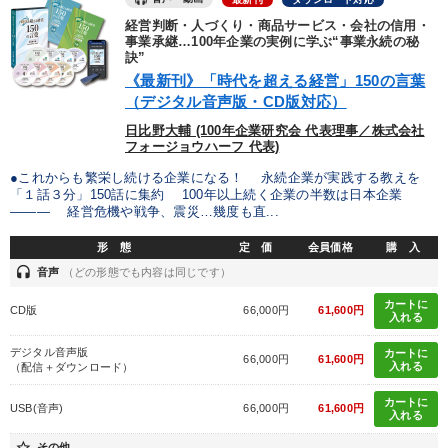
経営判断・人づくり・商品サービス・会社の信用・
事業承継…100年企業の実例に学ぶ“事業永続の秘
オーナー社長の「現場力の経営」＋現場の「儲ける力」をさらに
高める教材２選
訣”
《最新刊》「時代を超える経営」150の言葉
数字・税務・決算書
（デジタル音声版・CD版対応）
日比野大輔 (100年企業研究会 代表理事／株式会社
【最新刊】精神科医・和田秀樹の「老いない力」＋健康な社長と
フォージョウハーフ 代表)
会社をつくる厳選講話
●これからも繁栄し続ける企業になる！ 永続企業が実践する教えを
「１話３分」150話に集約 100年以上続く企業の半数は日本企業
2026年春季全国経営者セミナー収録講演ＣＤ・講演ＤＶＤ・デジ
タル版（音声／動画ストリーミング・ダウンロード）
――― 経営危機や戦争、震災…幾度も直...
形 態
定 価
会員価格
購 入
営業・社員研修
組織・採用・スキル
headset
音声
（どの形態でも内容は同じです）
井上和弘の財務力UP
カートに
CD版
66,000円
61,600円
入れる
経営者のための《音声・動画で学ぶ》講演シリーズ
デジタル音声版
カートに
66,000円
61,600円
入れる
（配信＋ダウンロード）
【1月】音声・映像
改善・生産性向上
カートに
USB(音声)
66,000円
61,600円
入れる
【12月】音声・映像
star_border
その他