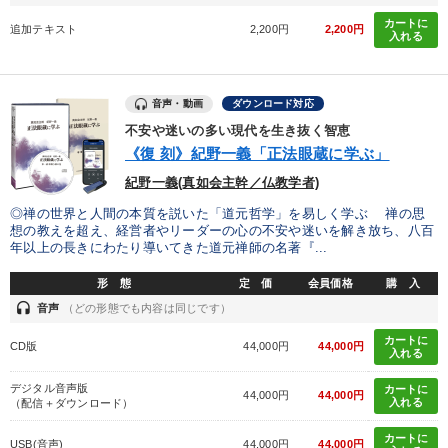
カートに
追加テキスト
2,200円
2,200円
入れる
音声・動画
ダウンロード対応
不安や迷いの多い現代を生き抜く智恵
《復 刻》紀野一義「正法眼蔵に学ぶ」
紀野一義(真如会主幹／仏教学者)
◎禅の世界と人間の本質を説いた「道元哲学」を易しく学ぶ 禅の思
想の教えを超え、経営者やリーダーの心の不安や迷いを解き放ち、八百
年以上の長きにわたり導いてきた道元禅師の名著『...
形 態
定 価
会員価格
購 入
headset
音声
（どの形態でも内容は同じです）
カートに
CD版
44,000円
44,000円
入れる
デジタル音声版
カートに
44,000円
44,000円
入れる
（配信＋ダウンロード）
カートに
USB(音声)
44,000円
44,000円