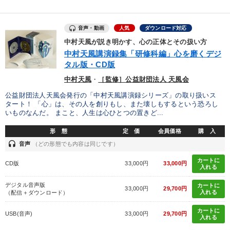
音声・動画
人気
ダウンロード対応
中村天風が説き明かす、心の正体とその扱い方
中村天風講演録集「研修科編」心を磨くデジ
タル版・CD版
中村天風
・
［監修］公益財団法人 天風会
公益財団法人天風会発行の「中村天風講演録シリーズ」の取り扱いス
タート！ 「心」は、その人を創りもし、また壊しもするという恐ろし
いものなんだ。 まこと、人生は心ひとつの置きど...
形 態
定 価
会員価格
購 入
headset
音声
（どの形態でも内容は同じです）
カートに
CD版
33,000円
33,000円
入れる
デジタル音声版
カートに
33,000円
29,700円
入れる
（配信＋ダウンロード）
カートに
USB(音声)
33,000円
29,700円
入れる