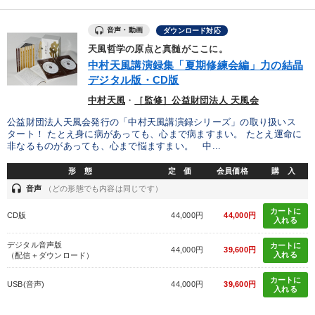
音声・動画
ダウンロード対応
天風哲学の原点と真髄がここに。
中村天風講演録集「夏期修練会編」力の結晶
デジタル版・CD版
中村天風
・
［監修］公益財団法人 天風会
公益財団法人天風会発行の「中村天風講演録シリーズ」の取り扱いス
タート！ たとえ身に病があっても、心まで病ますまい。 たとえ運命に
非なるものがあっても、心まで悩ますまい。 中...
形 態
定 価
会員価格
購 入
headset
音声
（どの形態でも内容は同じです）
カートに
CD版
44,000円
44,000円
入れる
デジタル音声版
カートに
44,000円
39,600円
入れる
（配信＋ダウンロード）
カートに
USB(音声)
44,000円
39,600円
入れる