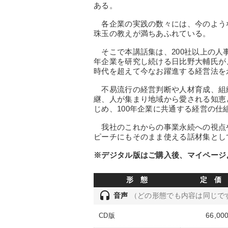
ある。
各企業の実践の数々には、今のよう
珠玉の教えが満ちあふれている。
そこで本講話集は、200社以上の人事
年企業を研究し続ける日比野大輔氏が
時代を超えて今なお躍進する経営法を
不易流行の経営判断や人材育成、組
継、人が集まり地域から愛される知恵
じめ、100年企業に共通する経営の仕
我社のこれからの事業永続への視点
ピーチにもそのまま使える話材集とし
※デジタル版はご購入後、マイページ
形 態
定 価
headset
音声
（どの形態でも内容は同じで
66,00
CD版