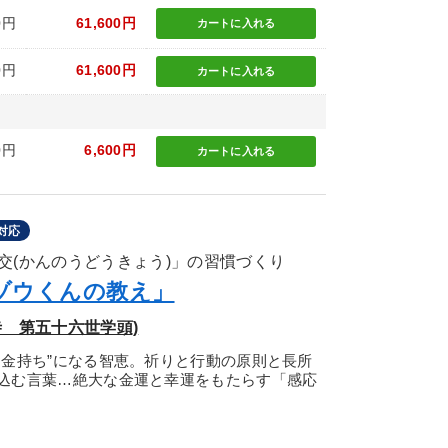
0円
61,600円
カートに
入れる
0円
61,600円
カートに
入れる
0円
6,600円
カートに
入れる
対応
交(かんのうどうきょう)」の習慣づくり
ゾウくんの教え」
 第五十六世学頭)
お金持ち”になる智恵。祈りと行動の原則と長所
込む言葉…絶大な金運と幸運をもたらす「感応