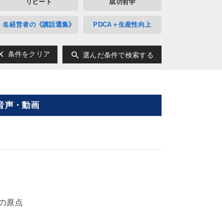
リピート
成功哲学
名経営者の《講話選集》
PDCA＋生産性向上
ear
search
条件をクリア
選んだ条件で検索する
音声・動画
の原点