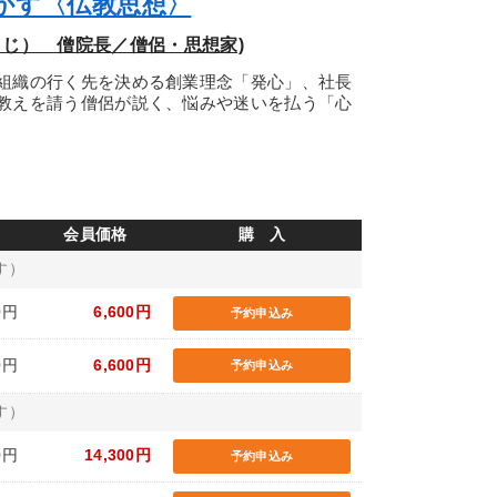
活かす〈仏教思想〉
うじ） 僧院長／僧侶・思想家)
組織の行く先を決める創業理念「発心」、社長
教えを請う僧侶が説く、悩みや迷いを払う「心
会員価格
購 入
す）
0円
6,600円
予約申込み
0円
6,600円
予約申込み
す）
0円
14,300円
予約申込み