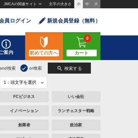
JMCAの関連サイト
文字の大きさ
小
中
大
会員ログイン
新規会員登録（無料）
0
ご案内
初めての方へ
カート
search
and検索
or検索
検索する
FCビジネス
いい会社
イノベーション
ランチェスター戦略
創業者
政治家