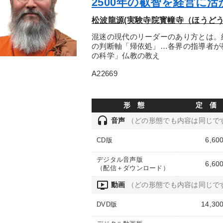
2500年の叡智を経営に
松波龍源(実験寺院寳幢寺（ほうど
混迷の現代のリーダーのあり方とは。
の判断軸「帰依処」…各界の指導者が
の科学」仏教の教え
A22669
形 態
定 価
headset
音声
（どの形態でも内容は同じで
6,60
CD版
デジタル音声版
6,60
（配信＋ダウンロード）
ondemand_video
動画
（どの形態でも内容は同じで
14,30
DVD版