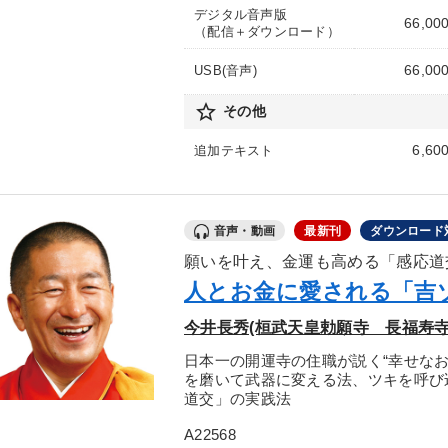
デジタル音声版
66,00
（配信＋ダウンロード）
66,00
USB(音声)
star_border
その他
6,60
追加テキスト
音声・動画
最新刊
ダウンロード
願いを叶え、金運も高める「感応道
人とお金に愛される「吉
今井長秀(桓武天皇勅願寺 長福寿寺
日本一の開運寺の住職が説く“幸せな
を磨いて武器に変える法、ツキを呼び
道交」の実践法
A22568