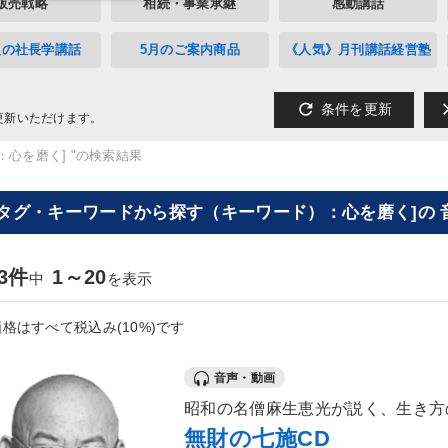
販売戦略
相続・事業承継
感動講話
定の社長学講話
5月のご案内商品
《人気》月刊講話経営塾
refresh
cl
条件を更新
更新いただけます。
：心を磨く] "の検索結果
[タグ・キーワードから探す（キーワード）：心を磨く]の 
13件
1～20
中
を表示
格はすべて税込み(10%)です
音声・動画
昭和の名僧麻生恵光が説く、生き方
無財の七施CD