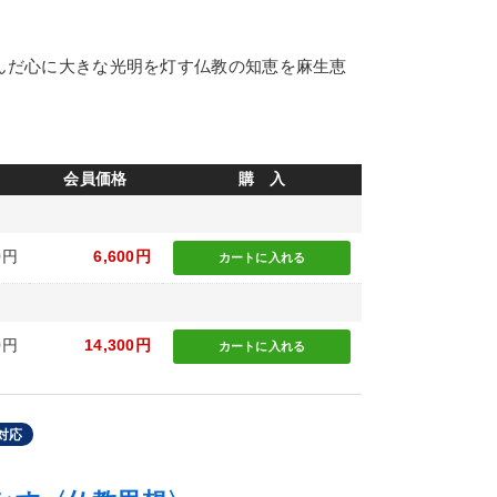
さんだ心に大きな光明を灯す仏教の知恵を麻生恵
会員価格
購 入
0円
6,600円
カートに
入れる
0円
14,300円
カートに
入れる
対応