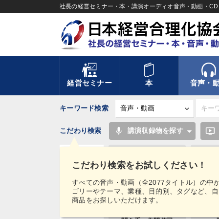
社長の経営セミナー・本・講演オーディオ音声・動画・CD＆
経営セミナー
本
音声・
キーワード検索
mic
ondemand_video
こだわり検索
講演収録物を探す
株式投資
こだわり検索をお試しください！
モチベーション
タグ・
すべての音声・動画（全2077タイトル）の中
キーワード
ゴリーやテーマ、業種、目的別、タグなど、自
企業成長
マ
商品をお探しいただけます。