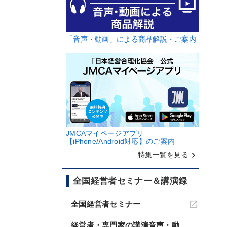
「音声・動画」による商品解説・ご案内
JMCAマイページアプリ
【iPhone/Android対応】のご案内
keyboard_arrow_right
特集一覧を見る
全国経営者セミナー＆講演録
全国経営者セミナー
経営者・専門家の講演音声・動