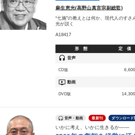
麻生恵光(高野山真言宗副総監)
“七施”の教えとは何か、現代人のす
光が説く
A18417
形 態
定 価
headset
音声
6,60
CD版
ondemand_video
動画
14,30
DVD版
音声・動画
最新刊
ダウンロード
いかに考え、いかに生きるか――