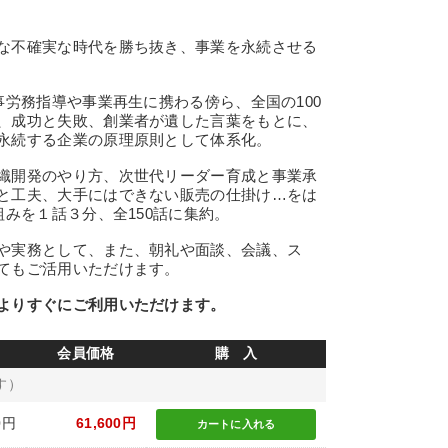
な不確実な時代を勝ち抜き、事業を永続させる
労務指導や事業再生に携わる傍ら、全国の100
、成功と失敗、創業者が遺した言葉をもとに、
永続する企業の原理原則として体系化。
織開発のやり方、次世代リーダー育成と事業承
と工夫、大手にはできない販売の仕掛け…をは
組みを１話３分、全150話に集約。
や実務として、また、朝礼や面談、会議、ス
てもご活用いただけます。
よりすぐにご利用いただけます。
会員価格
購 入
す）
0円
61,600円
カートに
入れる