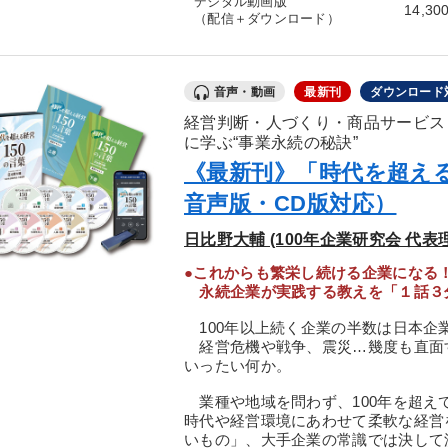
デジタル動画版
14,30
（配信＋ダウンロード）
音声・動画
最新刊
ダウンロード
経営判断・人づくり・商品サービス
に学ぶ“事業永続の秘訣”
《最新刊》「時代を超える
音声版・CD版対応）
日比野大輔 (100年企業研究会 代
●これからも繁栄し続ける企業になる
永続企業が実践する教えを「１話３分
100年以上続く企業の半数は日本企
経営危機や戦争、震災…幾度も直面
いったい何か。
業種や地域を問わず、100年を超え
時代や経営環境にあわせて柔軟な経営
いもの」、大手企業の常識では決して