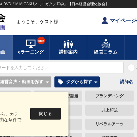
DVD「MIMIGAKU／ミミガク／耳学」【日本経営合理化協会】
マイページ
ようこそ、
ゲスト
様
NEW
動画
eラーニング
講師案内
経営コラム
local_offer
経営音声・動画を探す
タグから探す
講師名
営業力強化
テレビ・ネットで話題
ブランディング
通販
中小企業
井上和弘
閉じる
から、カテ
由な条件で
ーケティング
資産運用
リベラルアーツ