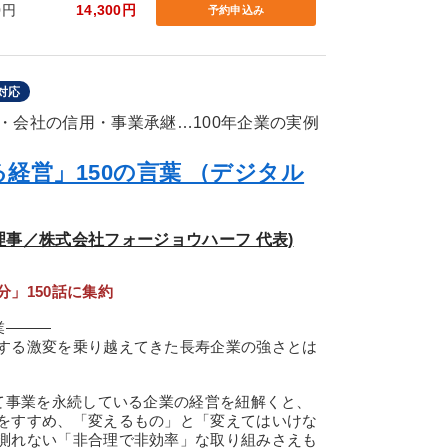
0円
14,300円
予約申込み
対応
・会社の信用・事業承継…100年企業の実例
経営」150の言葉 （デジタル
表理事／株式会社フォージョウハーフ 代表)
！
」150話に集約
業―――
する激変を乗り越えてきた長寿企業の強さとは
て事業を永続している企業の経営を紐解くと、
をすすめ、「変えるもの」と「変えてはいけな
測れない「非合理で非効率」な取り組みさえも