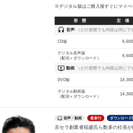
※デジタル版はご購入後すぐにマイペ
形 態
定 価
headset
音声
（どの形態でも内容は同じで
6,60
CD版
デジタル音声版
6,60
（配信＋ダウンロード）
ondemand_video
動画
（どの形態でも内容は同じで
14,30
DVD版
デジタル動画版
14,30
（配信＋ダウンロード）
音声・動画
最新刊
ダウンロード
京セラ創業者稲盛氏ら数多の社長が