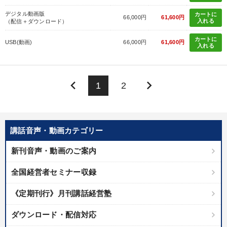
デジタル動画版
カートに
66,000円
61,600円
入れる
（配信＋ダウンロード）
カートに
USB(動画)
66,000円
61,600円
入れる
keyboard_arrow_left
keyboard_arrow_right
1
2
講話音声・動画カテゴリー
新刊音声・動画のご案内
全国経営者セミナー収録
《定期刊行》月刊講話経営塾
ダウンロード・配信対応