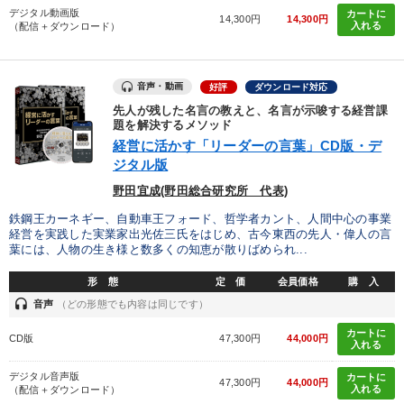
デジタル動画版
カートに
14,300円
14,300円
入れる
（配信＋ダウンロード）
音声・動画
好評
ダウンロード対応
先人が残した名言の教えと、名言が示唆する経営課
題を解決するメソッド
経営に活かす「リーダーの言葉」CD版・デ
ジタル版
野田宜成(野田総合研究所 代表)
鉄鋼王カーネギー、自動車王フォード、哲学者カント、人間中心の事業
経営を実践した実業家出光佐三氏をはじめ、古今東西の先人・偉人の言
葉には、人物の生き様と数多くの知恵が散りばめられ...
形 態
定 価
会員価格
購 入
headset
音声
（どの形態でも内容は同じです）
カートに
CD版
47,300円
44,000円
入れる
デジタル音声版
カートに
47,300円
44,000円
入れる
（配信＋ダウンロード）