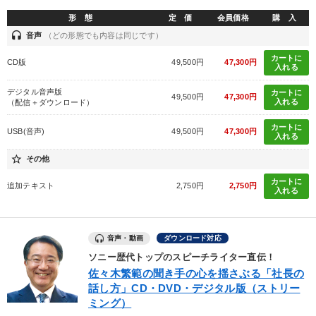
形 態
定 価
会員価格
購 入
headset
音声
（どの形態でも内容は同じです）
カートに
CD版
49,500円
47,300円
入れる
デジタル音声版
カートに
49,500円
47,300円
入れる
（配信＋ダウンロード）
カートに
USB(音声)
49,500円
47,300円
入れる
star_border
その他
カートに
追加テキスト
2,750円
2,750円
入れる
音声・動画
ダウンロード対応
ソニー歴代トップのスピーチライター直伝！
佐々木繁範の聞き手の心を揺さぶる「社長の
話し方」CD・DVD・デジタル版（ストリー
ミング）