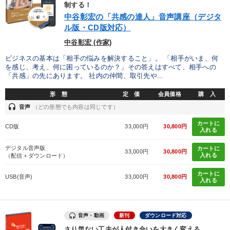
制する！
カテゴリー
中谷彰宏の「共感の達人」音声講座（デジタ
ル版・CD版対応）
中谷彰宏 (作家)
売上直結の営業力や販売力を獲得する
企業戦略に学ぶ
ビジネスの基本は「相手の悩みを解決すること」。 「相手がいま、何
【最新刊】精神科医・和田秀樹の「老いない力」＋健康な社長と
を感じ、考え、何に困っているのか？」その答えはすべて、相手への
会社をつくる厳選講話
「共感」の先にあります。 社内の仲間、取引先や...
形 態
定 価
会員価格
購 入
成功哲学・人間学
経営戦略・経営実務
headset
音声
（どの形態でも内容は同じです）
「儲けの本質」を突く
カートに
CD版
33,000円
30,800円
入れる
オーナー社長の「現場力の経営」＋現場の「儲ける力」をさらに
高める教材２選
デジタル音声版
カートに
33,000円
30,800円
入れる
（配信＋ダウンロード）
《強い財務を実践する経営者》講話４選
【6月】音声・映像
カートに
USB(音声)
33,000円
30,800円
入れる
経営リーダーの考え方と戦略を学ぶ
2025年春季全国経営者セミナー収録講演ＣＤ・講演ＤＶＤ・デジ
音声・動画
新刊
ダウンロード対応
タル版（音声／動画ストリーミング・ダウンロード）
さり気ない工夫が人付き合いを大きく変える