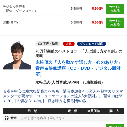
デジタル音声版
カートに
5,500円
5,500円
入れる
（配信＋ダウンロード）
カートに
USB(音声)
5,500円
5,500円
入れる
音声・動画
人気
ダウンロード対応
70万部突破のベストセラー「人は話し方が９割」の
奥義
永松茂久「人を動かす話し方・心のあり方」
音声＆映像講座（CD・DVD・デジタル版対
応）
永松茂久(人財育成JAPAN 代表取締役)
若者を中心に絶大な影響力をもち、講演参加者４５万人を超すカリスマ
メンターが明かす「コミュニケーションの達人3大原則」。[話す力は聞
く力]、[大切な３つの心]、良き味方を得る[母の教...
形 態
定 価
会員価格
購 入
headset
音声
（どの形態でも内容は同じです）