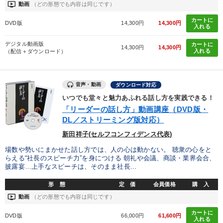
ondemand_video
動画
（どの形態でも内容は同じです）
カートに
DVD版
14,300円
14,300円
入れる
デジタル動画版
カートに
14,300円
14,300円
入れる
（配信＋ダウンロード）
音声・動画
ダウンロード対応
いつでも堂々と魅力あふれる話し方を実践できる！
「リーダーの話し方」動画講座（DVD版・
DL／ストリーミング版対応）
新田祥子(セルフコンフィデンス代表)
場数や勢いにまかせた話し方では、人の心は動かない。 聴衆の心をと
らえる“社長のスピーチ力”を身につける 朝礼や会議、商談・業界会合、
披露宴…上手なスピーチは、そのまま社長...
形 態
定 価
会員価格
購 入
ondemand_video
動画
（どの形態でも内容は同じです）
カートに
DVD版
66,000円
61,600円
入れる