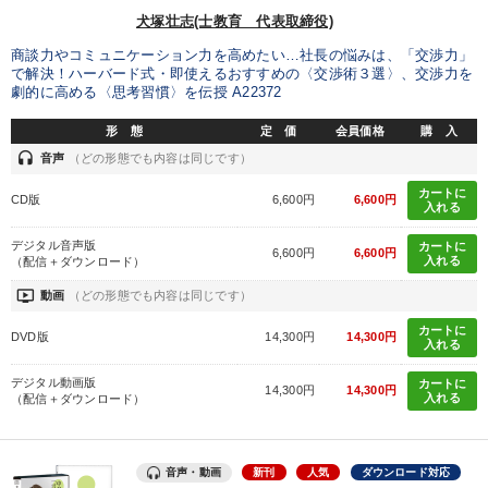
※「更新」を押すと「タグ・キーワード」を更新いただけます。
犬塚壮志(士教育 代表取締役)
商談力やコミュニケーション力を高めたい…社長の悩みは、「交渉力」
で解決！ハーバード式・即使えるおすすめの〈交渉術３選〉、交渉力を
劇的に高める〈思考習慣〉を伝授 A22372
形 態
定 価
会員価格
購 入
headset
音声
（どの形態でも内容は同じです）
カートに
CD版
6,600円
6,600円
入れる
デジタル音声版
カートに
6,600円
6,600円
入れる
（配信＋ダウンロード）
ondemand_video
動画
（どの形態でも内容は同じです）
カートに
DVD版
14,300円
14,300円
入れる
デジタル動画版
カートに
14,300円
14,300円
入れる
（配信＋ダウンロード）
音声・動画
新刊
人気
ダウンロード対応