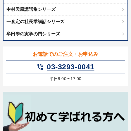
中村天風講話集シリーズ
一倉定の社長学講話シリーズ
牟田學の実学の門シリーズ
お電話でのご注文・お申込み
03-3293-0041
phone_in_talk
平日9:00〜17:00