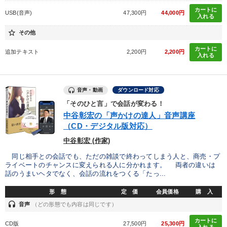
カートに
USB(音声)
47,300円
44,000円
入れる
star_border
その他
カートに
追加テキスト
2,200円
2,200円
入れる
音声・動画
ダウンロード対応
「そのひと言」で会話が変わる！
中谷彰宏の「声かけの達人」音声講座
（CD・デジタル版対応）
中谷彰宏 (作家)
同じ相手との会話でも、ただの雑談で終わってしまう人と、商売・プ
ライベートのチャンスに変えられる人に分かれます。 両者の違いは
話のうまいヘタでなく、会話の流れをつくる「たっ...
形 態
定 価
会員価格
購 入
headset
音声
（どの形態でも内容は同じです）
カートに
CD版
27,500円
25,300円
入れる