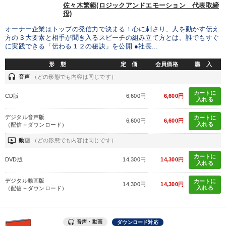
佐々木繁範(ロジックアンドエモーション 代表取締
役)
オーナー企業はトップの発信力で決まる！心に刺さり、人を動かす伝え
方の３大要素と相手が聞き入るスピーチの組み立て方とは。誰でもすぐ
に実践できる「伝わる１２の秘訣」を公開 ●社長...
形 態
定 価
会員価格
購 入
headset
音声
（どの形態でも内容は同じです）
カートに
CD版
6,600円
6,600円
入れる
デジタル音声版
カートに
6,600円
6,600円
入れる
（配信＋ダウンロード）
ondemand_video
動画
（どの形態でも内容は同じです）
カートに
DVD版
14,300円
14,300円
入れる
デジタル動画版
カートに
14,300円
14,300円
入れる
（配信＋ダウンロード）
音声・動画
ダウンロード対応