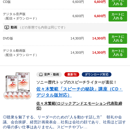
カートに
CD版
6,600円
6,600円
入れる
デジタル音声版
カートに
6,600円
6,600円
入れる
（配信＋ダウンロード）
ondemand_video
動画
（どの形態でも内容は同じです）
カートに
DVD版
14,300円
14,300円
入れる
デジタル動画版
カートに
14,300円
14,300円
入れる
（配信＋ダウンロード）
音声・動画
最新刊
ダウンロード対応
ソニー歴代トップのスピーチライターが直伝！
佐々木繁範「スピーチの秘訣」講座（CD・
デジタル版対応）
佐々木繁範(ロジックアンドエモーション代表取締
役)
◎聴衆を魅了する、リーダーのための“人を動かす話し方” 朝礼や会
議、会合挨拶、経営計画発表会…社長は会社の顔であり、社長ほど話す
の場の多い仕事はありません。スピーチやプレ...