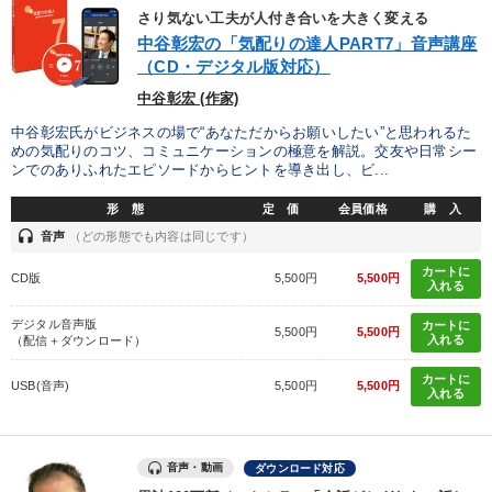
さり気ない工夫が人付き合いを大きく変える
中谷彰宏の「気配りの達人PART7」音声講座
（CD・デジタル版対応）
中谷彰宏 (作家)
中谷彰宏氏がビジネスの場で“あなただからお願いしたい”と思われるた
めの気配りのコツ、コミュニケーションの極意を解説。交友や日常シー
ンでのありふれたエピソードからヒントを導き出し、ビ...
形 態
定 価
会員価格
購 入
headset
音声
（どの形態でも内容は同じです）
カートに
CD版
5,500円
5,500円
入れる
デジタル音声版
カートに
5,500円
5,500円
入れる
（配信＋ダウンロード）
カートに
USB(音声)
5,500円
5,500円
入れる
音声・動画
ダウンロード対応