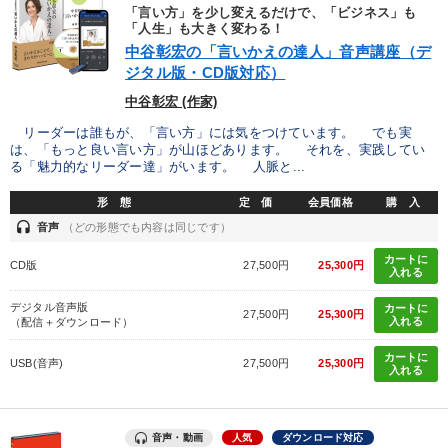
「言い方」を少し変えるだけで、「ビジネス」も
「人生」も大きく変わる！
中谷彰宏の「言いかえの達人」音声講座（デ
ジタル版・CD版対応）
中谷彰宏 (作家)
リーダーは誰もが、「言い方」には気をつけています。 でも実
は、「もっと良い言い方」が山ほどあります。 それを、実践してい
る「魅力的なリーダー達」がいます。 人脈と...
形 態
定 価
会員価格
購 入
headset
音声
（どの形態でも内容は同じです）
カートに
CD版
27,500円
25,300円
入れる
デジタル音声版
カートに
27,500円
25,300円
入れる
（配信＋ダウンロード）
カートに
USB(音声)
27,500円
25,300円
入れる
音声・動画
人気
ダウンロード対応