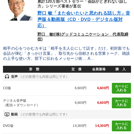
累計120万部ベストセラー「会話がとぎれない話し
方」シリーズ著者が直伝
野口 敏「また会いたいと思われる話し方」音
声版＆動画版（CD・DVD・デジタル版対
応）
野口 敏((株)グッドコミュニケーション 代表取締
役)
相手の心をつかむカギは「相手を主人公にして話す」だけ。初対面でも
会話が弾む「きっかけ言葉」、取引先から信頼される営業トーク、雑談
の上手な使い方、部下に伝わるメッセージ術… A...
形 態
定 価
会員価格
購 入
headset
音声
（どの形態でも内容は同じです）
カートに
CD版
6,600円
6,600円
入れる
デジタル音声版
カートに
6,600円
6,600円
入れる
（配信＋ダウンロード）
ondemand_video
動画
（どの形態でも内容は同じです）
カートに
DVD版
14,300円
14,300円
入れる