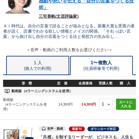
感動や想いを伝える「自分の言葉をつくる技
業種
術」
三宅香帆(文芸評論家)
製造業
卸売・小売・飲食業
建設・不動産業
ＡＩ時代は、自分の言葉で語ることが強みとなる。新書大賞も受賞の著
者が説く、読書でわかる欲しい情報とノイズの関係。「それっぽい言
IT・サービス・金融業
コンサルタント
専門家
葉」から抜け出し自分の言葉をつくる法と発想力の生み出し...
＜音声・動画のご利用人数をお選びください＞
キーワード
１人
1〜複数人
(個人での利用)
(
社員研修等で利用)
後継者
未来先見
早分かり
AI
MBA
お金の授業
形 態
定 価
会員価格
受講人数
購 入
ondemand_video
動画版（eラーニングシステムを使用）
動画版
※「更新」を押すと「テーマ」「キーワード」を更新いただけます。
カートに
（eラーニングシステムを使
14,300円
14,300円
入れる
用）
経営音声・動画を探す
ondemand_video
refresh
更新する
音声・動画
全国経営者セミナー収録物以外の経営教材（全762タイトル）からお探
最新刊
ダウンロード対応
しいただけます
「共感」を制するリーダーが、ビジネスも、人生も