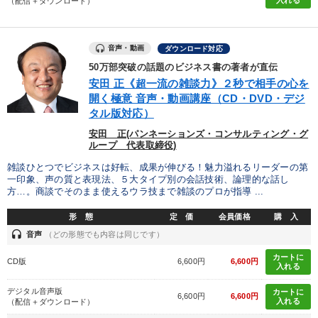
（配信＋ダウンロード）
音声・動画
ダウンロード対応
50万部突破の話題のビジネス書の著者が直伝
安田 正《超一流の雑談力》２秒で相手の心を
開く極意 音声・動画講座（CD・DVD・デジ
タル版対応）
安田 正(パンネーションズ・コンサルティング・グ
ループ 代表取締役)
雑談ひとつでビジネスは好転、成果が伸びる！魅力溢れるリーダーの第
一印象、声の質と表現法、５大タイプ別の会話技術、論理的な話し
方…。商談でそのまま使えるウラ技まで雑談のプロが指導 ...
形 態
定 価
会員価格
購 入
headset
音声
（どの形態でも内容は同じです）
カートに
CD版
6,600円
6,600円
入れる
デジタル音声版
カートに
6,600円
6,600円
入れる
（配信＋ダウンロード）