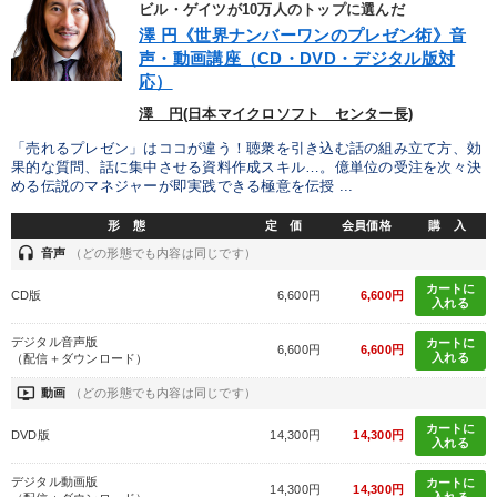
ビル・ゲイツが10万人のトップに選んだ
澤 円《世界ナンバーワンのプレゼン術》音
声・動画講座（CD・DVD・デジタル版対
応）
澤 円(日本マイクロソフト センター長)
「売れるプレゼン」はココが違う！聴衆を引き込む話の組み立て方、効
果的な質問、話に集中させる資料作成スキル…。億単位の受注を次々決
める伝説のマネジャーが即実践できる極意を伝授 ...
形 態
定 価
会員価格
購 入
headset
音声
（どの形態でも内容は同じです）
カートに
CD版
6,600円
6,600円
入れる
デジタル音声版
カートに
6,600円
6,600円
入れる
（配信＋ダウンロード）
ondemand_video
動画
（どの形態でも内容は同じです）
カートに
DVD版
14,300円
14,300円
入れる
デジタル動画版
カートに
14,300円
14,300円
入れる