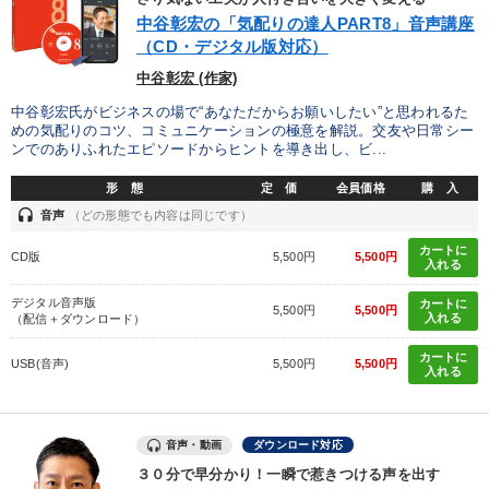
中谷彰宏の「気配りの達人PART8」音声講座
最新技術・トレンド
（CD・デジタル版対応）
中谷彰宏 (作家)
目的別
中谷彰宏氏がビジネスの場で“あなただからお願いしたい”と思われるた
めの気配りのコツ、コミュニケーションの極意を解説。交友や日常シー
ンでのありふれたエピソードからヒントを導き出し、ビ...
リーダーの魅力向上
パフォーマンス向上
形 態
定 価
会員価格
購 入
後継者に聞かせたい
社長の姿勢を学びたい
headset
音声
（どの形態でも内容は同じです）
業績を伸ばしたい
財務・数字力の向上
カートに
CD版
5,500円
5,500円
入れる
デジタル音声版
カートに
キーワード
5,500円
5,500円
入れる
（配信＋ダウンロード）
カートに
USB(音声)
5,500円
5,500円
ブランディング
労務問題・人事対策
老舗企業
入れる
創業者
伝統・文化
会長
音声・動画
ダウンロード対応
３０分で早分かり！一瞬で惹きつける声を出す
※「更新」を押すと「カテゴリー」「目的別」「キーワード」を更新いただけます。