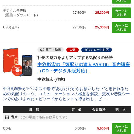
デジタル音声版
カートに
27,500円
25,300円
入れる
（配信＋ダウンロード）
カートに
USB(音声)
27,500円
25,300円
入れる
音声・動画
人気
ダウンロード対応
社長の魅力をよりアップする気配りの秘訣
中谷彰宏の「気配りの達人PART6」音声講座
（CD・デジタル版対応）
中谷彰宏 (作家)
中谷彰宏氏がビジネスの場で“あなただからお願いしたい”と思われるた
めの気配りのコツ、コミュニケーションの極意を解説。交友や恋愛シー
ンでのありふれたエピソードからヒントを導き出し、ビ...
形 態
定 価
会員価格
購 入
headset
音声
（どの形態でも内容は同じです）
カートに
CD版
5,500円
5,500円
入れる