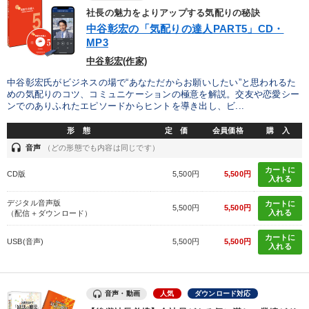
社長の魅力をよりアップする気配りの秘訣
中谷彰宏の「気配りの達人PART5」CD・
MP3
中谷彰宏(作家)
中谷彰宏氏がビジネスの場で“あなただからお願いしたい”と思われるた
めの気配りのコツ、コミュニケーションの極意を解説。交友や恋愛シー
ンでのありふれたエピソードからヒントを導き出し、ビ...
形 態
定 価
会員価格
購 入
headset
音声
（どの形態でも内容は同じです）
カートに
CD版
5,500円
5,500円
入れる
デジタル音声版
カートに
5,500円
5,500円
入れる
（配信＋ダウンロード）
カートに
USB(音声)
5,500円
5,500円
入れる
音声・動画
人気
ダウンロード対応