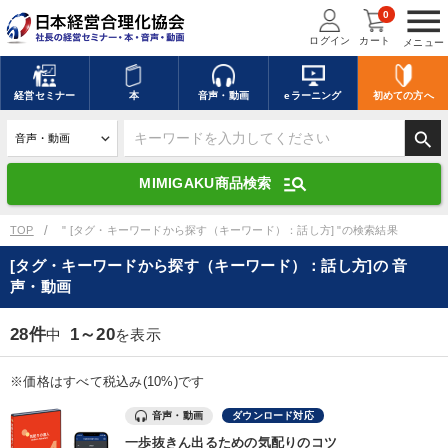
menu
0
ログイン
カート
メニュー
キーワードを入力して探す
edit
経営
セミナー
本
音声・動画
eラーニング
初めての方
へ
search
デジタル版対応のみ検索結果に表示する
manage_search
MIMIGAKU商品検索
search
上記の条件で検索
TOP
" [タグ・キーワードから探す（キーワード）：話し方] "の検索結果
[タグ・キーワードから探す（キーワード）：話し方]の 音
声・動画
講演収録物を探す
mic
refresh
更新する
28件
1～20
中
を表示
全国経営者セミナー講演収録物（全1315タイトル）からお探しいただけ
ます
※価格はすべて税込み(10%)です
カテゴリー
音声・動画
ダウンロード対応
一歩抜きん出るための気配りのコツ