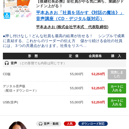
【後継社長必携】全社員がやる気に満ち、業績がド
ンドン上がる！
平本あきお「社員を活かす《対話の魔法》」
音声講座（CD・デジタル版対応）
平本あきお (株式会社平本式 代表取締役)
●押し付けなし！どんな社員も最高の結果が出せる！ シンプルで成果
に直結する、これからのリーダーの伝え方 儲かり続ける会社の社員
には、３つの共通点があります。社長をリスペ...
形 態
定 価
会員価格
購 入
headset
音声
（どの形態でも内容は同じです）
完売しま
CD版
55,000円
52,250円
した
デジタル音声版
カートに
55,000円
52,250円
入れる
（配信＋ダウンロード）
カートに
USB(音声)
55,000円
52,250円
入れる
音声・動画
人気
ダウンロード対応