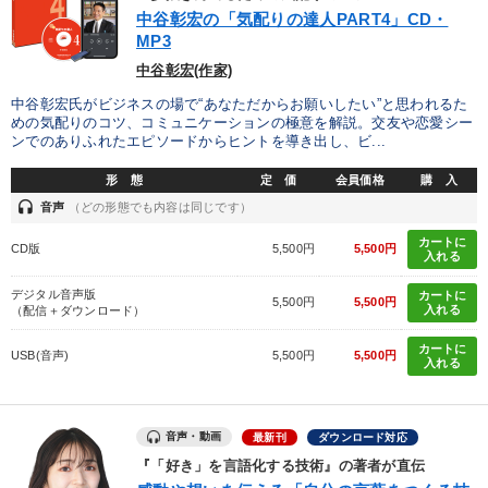
優秀各社の智恵と戦略
事業家のロマンと経営
中谷彰宏の「気配りの達人PART4」CD・
MP3
若手異才経営者の発想
専門家のアドバイス
中谷彰宏(作家)
中谷彰宏氏がビジネスの場で“あなただからお願いしたい”と思われるた
リーダーの器量を学ぶ
めの気配りのコツ、コミュニケーションの極意を解説。交友や恋愛シー
ンでのありふれたエピソードからヒントを導き出し、ビ...
テーマ
形 態
定 価
会員価格
購 入
headset
音声
（どの形態でも内容は同じです）
148回夏季大会
カートに
CD版
5,500円
5,500円
入れる
【最新刊】精神科医・和田秀樹の「老いない力」＋健康な社長と
会社をつくる厳選講話
デジタル音声版
カートに
5,500円
5,500円
入れる
（配信＋ダウンロード）
【1月】音声・映像
後継社長・アトツギ
カートに
USB(音声)
5,500円
5,500円
入れる
全国経営者セミナー収録〈売れ筋・人気〉音声＆動画20選
歴史・古典に学ぶ実務講話
音声・動画
最新刊
ダウンロード対応
『「好き」を言語化する技術』の著者が直伝