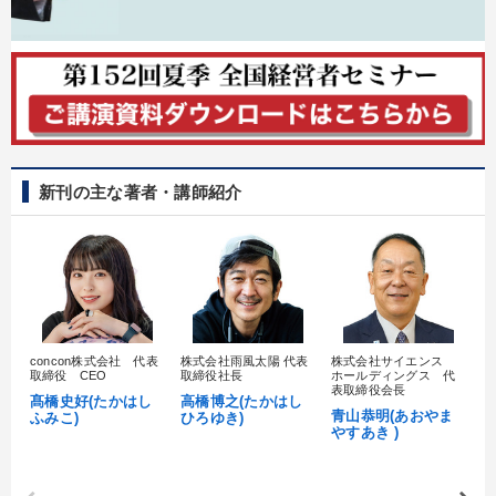
新刊の主な著者・講師紹介
concon株式会社 代表
株式会社雨風太陽 代表
株式会社サイエンス
髙
取締役 CEO
取締役社長
ホールディングス 代
村
表取締役会長
髙橋史好(たかはし
高橋博之(たかはし
し
青山恭明(あおやま
ふみこ)
ひろゆき)
やすあき )