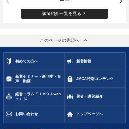
keyboard_arrow_right
講師紹介一覧を見る
keyboard_arrow_up
このページの先頭へ
初めての方へ
新着情報
新着セミナー・新刊本・音
JMCA特別コンテンツ
声・動画
経営コラム「ＪＭＣＡweb
著者・講師紹介
open_in_new
＋」
お問い合わせ
トップページへ