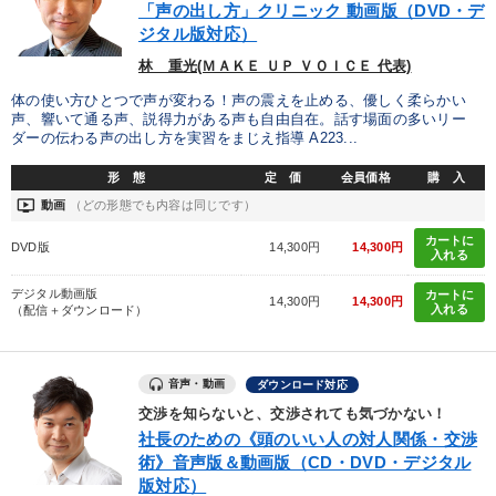
「声の出し方」クリニック 動画版（DVD・デ
ジタル版対応）
タグから探す
local_offer
refresh
更新する
林 重光(ＭＡＫＥ ＵＰ ＶＯＩＣＥ 代表)
すべての音声・動画（全2077タイトル）からお探しいただけます
体の使い方ひとつで声が変わる！声の震えを止める、優しく柔らかい
声、響いて通る声、説得力がある声も自由自在。話す場面の多いリー
ダーの伝わる声の出し方を実習をまじえ指導 A223...
タグ・キーワード
形 態
定 価
会員価格
購 入
ondemand_video
通信販売
一倉定
リピート
トレンド
動画
（どの形態でも内容は同じです）
カートに
DVD版
14,300円
14,300円
リーダーシップ
サービス
モノづくり
成功哲学
入れる
デジタル動画版
カートに
健康・ウェルビーイング
会社数字を学ぶ
女性経営者
14,300円
14,300円
入れる
（配信＋ダウンロード）
プレゼン
株式市場
会長
営業
人事戦略
DX
音声・動画
ダウンロード対応
銀行交渉
MBA
運勢・先見
ドラッカー
交渉を知らないと、交渉されても気づかない！
社長のための《頭のいい人の対人関係・交渉
多角化・新規事業
一流人
創業者
術》音声版＆動画版（CD・DVD・デジタル
版対応）