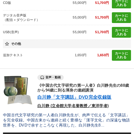
カートに
CD版
55,000円
51,700円
入れる
デジタル音声版
カートに
55,000円
51,700円
入れる
（配信＋ダウンロード）
カートに
USB(音声)
55,000円
51,700円
入れる
star_border
その他
カートに
追加テキスト
1,650円
1,650円
入れる
音声・動画
《中国古代文字研究の第一人者》白川静先生の88歳
から94歳に到る渾身の連続講演
白川静「文字講話」DVD完全収録版
白川静 (立命館大学名誉教授／東洋学者)
中国古代文字研究の第一人者白川静先生が、肉声で伝える「文字講話」
を完全収録。中国古来から連綿と続く豊穣な「漢字文化」の深遠な物語
世界を、DVDで余すところなく再現した、白川静先生8...