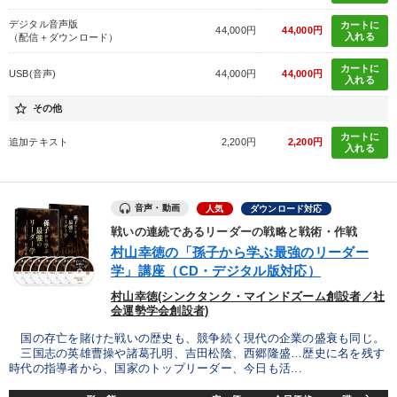
デジタル音声版
カートに
44,000円
44,000円
入れる
（配信＋ダウンロード）
カートに
USB(音声)
44,000円
44,000円
入れる
star_border
その他
カートに
追加テキスト
2,200円
2,200円
入れる
音声・動画
人気
ダウンロード対応
戦いの連続であるリーダーの戦略と戦術・作戦
村山幸徳の「孫子から学ぶ最強のリーダー
学」講座（CD・デジタル版対応）
村山幸徳(シンクタンク・マインドズーム創設者／社
会運勢学会創設者)
国の存亡を賭けた戦いの歴史も、競争続く現代の企業の盛衰も同じ。
三国志の英雄曹操や諸葛孔明、吉田松陰、西郷隆盛…歴史に名を残す
時代の指導者から、国家のトップリーダー、今日も活...