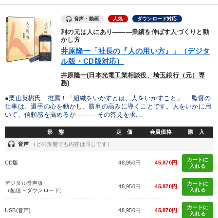
音声・動画
人気
ダウンロード対応
利の元は人にあり―――業績を伸ばす人づくりと動
かし方
井原隆一「社長の『人の用い方』」（デジタ
ル版・CD版対応）
井原隆一(日本光電工業相談役、埼玉銀行（元）専
務)
●栗山英樹氏 推薦！「組織をいかすとは、人をいかすこと」 監督の
仕事は、選手の心を動かし、勝利の高みに導くことです。人をいかに用
いて、信頼感を高めるか――― その答えを求...
形 態
定 価
会員価格
購 入
headset
音声
（どの形態でも内容は同じです）
カートに
CD版
48,950円
45,870円
入れる
デジタル音声版
カートに
48,950円
45,870円
入れる
（配信＋ダウンロード）
カートに
USB(音声)
48,950円
45,870円
入れる