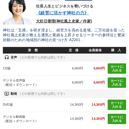
社長人生とビジネスを勢いづける
《経営に活かす神社の力》
大杉日香理(神社風土史家／作家)
神社は「五感」を研ぎ澄まし、経営力を高める道場。二万社超を巡った
神社風土史家が教える運気と業績を上昇させるリーダーの参拝法と繁栄
祈願のための地域別の神社の見つけ方 A2241...
形 態
定 価
会員価格
購 入
headset
音声
（どの形態でも内容は同じです）
カートに
CD版
6,600円
6,600円
入れる
デジタル音声版
カートに
6,600円
6,600円
入れる
（配信＋ダウンロード）
ondemand_video
動画
（どの形態でも内容は同じです）
カートに
DVD版
14,300円
14,300円
入れる
デジタル動画版
カートに
14,300円
14,300円
入れる
（配信＋ダウンロード）