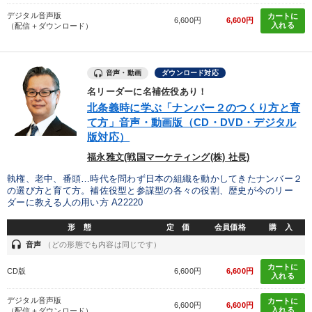
デジタル音声版
カートに
6,600円
6,600円
入れる
（配信＋ダウンロード）
音声・動画
ダウンロード対応
名リーダーに名補佐役あり！
北条義時に学ぶ「ナンバー２のつくり方と育
て方」音声・動画版（CD・DVD・デジタル
版対応）
福永雅文(戦国マーケティング(株) 社長)
執権、老中、番頭…時代を問わず日本の組織を動かしてきたナンバー２
の選び方と育て方。補佐役型と参謀型の各々の役割、歴史が今のリー
ダーに教える人の用い方 A22220
形 態
定 価
会員価格
購 入
headset
音声
（どの形態でも内容は同じです）
カートに
CD版
6,600円
6,600円
入れる
デジタル音声版
カートに
6,600円
6,600円
入れる
（配信＋ダウンロード）