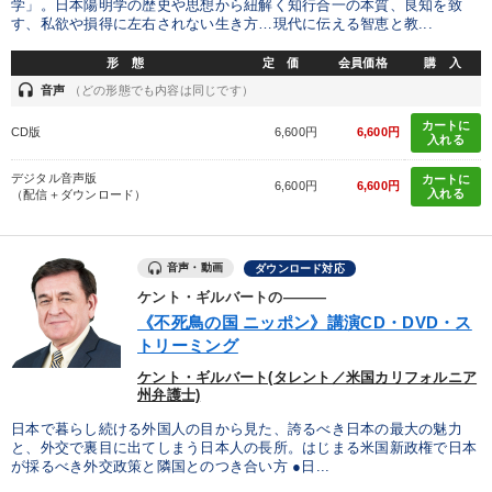
学」。日本陽明学の歴史や思想から紐解く知行合一の本質、良知を致
す、私欲や損得に左右されない生き方…現代に伝える智恵と教...
形 態
定 価
会員価格
購 入
headset
音声
（どの形態でも内容は同じです）
カートに
CD版
6,600円
6,600円
入れる
デジタル音声版
カートに
6,600円
6,600円
入れる
（配信＋ダウンロード）
音声・動画
ダウンロード対応
ケント・ギルバートの―――
《不死鳥の国 ニッポン》講演CD・DVD・ス
トリーミング
ケント・ギルバート(タレント／米国カリフォルニア
州弁護士)
日本で暮らし続ける外国人の目から見た、誇るべき日本の最大の魅力
と、外交で裏目に出てしまう日本人の長所。はじまる米国新政権で日本
が採るべき外交政策と隣国とのつき合い方 ●日...