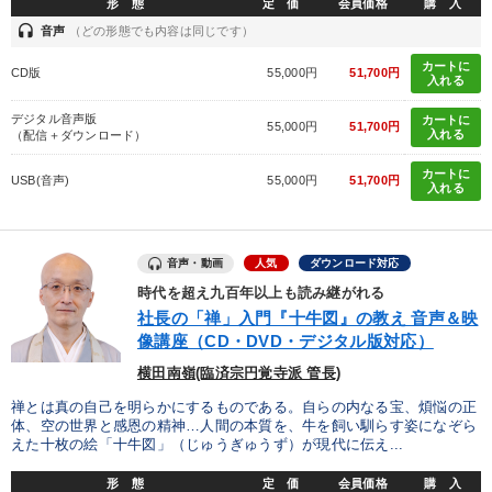
形 態
定 価
会員価格
購 入
headset
音声
（どの形態でも内容は同じです）
カートに
CD版
55,000円
51,700円
入れる
デジタル音声版
カートに
55,000円
51,700円
入れる
（配信＋ダウンロード）
カートに
USB(音声)
55,000円
51,700円
入れる
音声・動画
人気
ダウンロード対応
時代を超え九百年以上も読み継がれる
社長の「禅」入門『十牛図』の教え 音声＆映
像講座（CD・DVD・デジタル版対応）
横田南嶺(臨済宗円覚寺派 管長)
禅とは真の自己を明らかにするものである。自らの内なる宝、煩悩の正
体、空の世界と感恩の精神…人間の本質を、牛を飼い馴らす姿になぞら
えた十枚の絵「十牛図」（じゅうぎゅうず）が現代に伝え...
形 態
定 価
会員価格
購 入