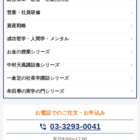
営業・社員研修
資産戦略
成功哲学・人間学・メンタル
お金の授業シリーズ
中村天風講話集シリーズ
一倉定の社長学講話シリーズ
牟田學の実学の門シリーズ
お電話でのご注文・お申込み
03-3293-0041
phone_in_talk
平日9:00〜17:00