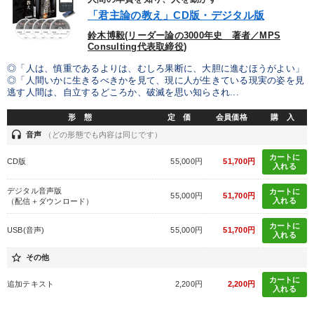
「君主論の教え」CD版・デジタル版
鈴木博毅(リーダー論の3000年史 著者／MPS
財務・数字力の向上
業績を伸ばしたい
Consulting代表取締役)
財務・数字力の向上
発想力を磨きたい
◎「人は、慎重であるよりは、むしろ果断に、大胆に進むほうがよい」
◎「人間いかに生きるべきかを見て、現に人が生きている現実の姿を見
逃す人間は、自立するどころか、破滅を思い知らされ...
後継者に聞かせたい
新事業・新商品づくり
形 態
定 価
会員価格
購 入
headset
音声
（どの形態でも内容は同じです）
キーワード
カートに
CD版
55,000円
51,700円
入れる
インフレ対策・値上げ
成功哲学
上場企業
デジタル音声版
カートに
55,000円
51,700円
入れる
（配信＋ダウンロード）
スポーツ関係
いい会社
経営計画
カートに
USB(音声)
55,000円
51,700円
入れる
※「更新」を押すと「カテゴリー」「目的別」「キーワード」を更新いただけます。
star_border
その他
カートに
追加テキスト
2,200円
2,200円
タグから探す
local_offer
refresh
更新する
入れる
すべての音声・動画（全2077タイトル）からお探しいただけます