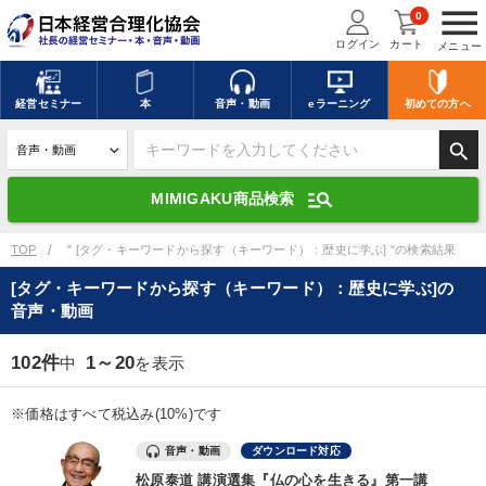
menu
0
ログイン
カート
メニュー
キーワードを入力して探す
edit
経営
セミナー
本
音声・動画
eラーニング
初めての方
へ
search
デジタル版対応のみ検索結果に表示する
manage_search
MIMIGAKU商品検索
search
上記の条件で検索
TOP
" [タグ・キーワードから探す（キーワード）：歴史に学ぶ] "の検索結果
[タグ・キーワードから探す（キーワード）：歴史に学ぶ]の
音声・動画
講演収録物を探す
mic
refresh
更新する
102件
1～20
中
を表示
全国経営者セミナー講演収録物（全1315タイトル）からお探しいただけ
ます
※価格はすべて税込み(10%)です
カテゴリー
音声・動画
ダウンロード対応
松原泰道 講演選集『仏の心を生きる』第一講