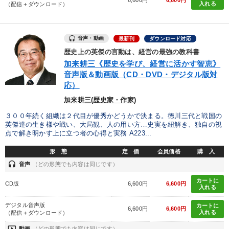
6,600円
6,600円
入れる
（配信＋ダウンロード）
音声・動画
最新刊
ダウンロード対応
歴史上の英傑の言動は、経営の最強の教科書
加来耕三《歴史を学び、経営に活かす智恵》
音声版＆動画版（CD・DVD・デジタル版対
応）
加来耕三(歴史家・作家)
３００年続く組織は２代目が優秀かどうかで決まる。徳川三代と戦国の
英傑達の生き様や戦い、大局観、人の用い方…史実を紐解き、独自の視
点で解き明かす上に立つ者の心得と実務 A223...
形 態
定 価
会員価格
購 入
headset
音声
（どの形態でも内容は同じです）
カートに
CD版
6,600円
6,600円
入れる
デジタル音声版
カートに
6,600円
6,600円
入れる
（配信＋ダウンロード）
ondemand_video
動画
（どの形態でも内容は同じです）