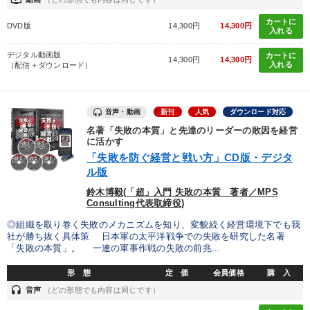
カートに
DVD版
14,300円
14,300円
入れる
デジタル動画版
カートに
14,300円
14,300円
入れる
（配信＋ダウンロード）
音声・動画
新刊
人気
ダウンロード対応
名著「失敗の本質」と先達のリーダーの敗因を経営
に活かす
「失敗を防ぐ経営と戦い方」CD版・デジタ
ル版
鈴木博毅(「超」入門 失敗の本質 著者／MPS
Consulting代表取締役)
◎組織を取り巻く失敗のメカニズムを知り、変貌続く経営環境下でも我
社が勝ち抜く具体策 日本軍の太平洋戦争での失敗を研究した名著
「失敗の本質」。 一連の軍事作戦の失敗の前兆...
形 態
定 価
会員価格
購 入
headset
音声
（どの形態でも内容は同じです）