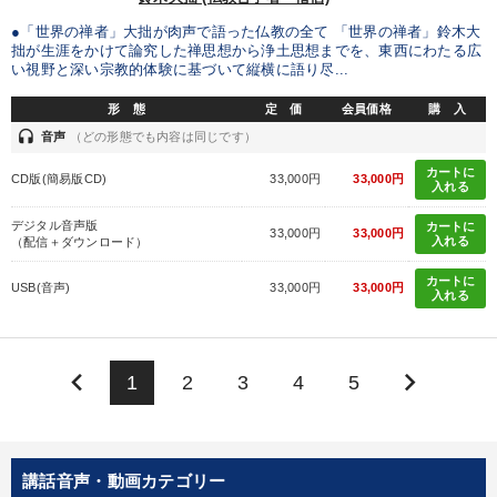
●「世界の禅者」大拙が肉声で語った仏教の全て 「世界の禅者」鈴木大
拙が生涯をかけて論究した禅思想から浄土思想までを、東西にわたる広
い視野と深い宗教的体験に基づいて縦横に語り尽...
形 態
定 価
会員価格
購 入
headset
音声
（どの形態でも内容は同じです）
カートに
CD版(簡易版CD)
33,000円
33,000円
入れる
デジタル音声版
カートに
33,000円
33,000円
入れる
（配信＋ダウンロード）
カートに
USB(音声)
33,000円
33,000円
入れる
keyboard_arrow_left
keyboard_arrow_right
1
2
3
4
5
講話音声・動画カテゴリー