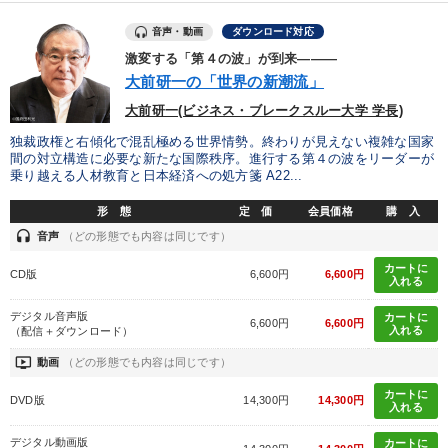
音声・動画
ダウンロード対応
タグ・キーワード
激変する「第４の波」が到来―――
大前研一の「世界の新潮流」
コミュニケーション
創業者
女性経営者
採用
大前研一(ビジネス・ブレークスルー大学 学長)
独裁政権と右傾化で混乱極める世界情勢。終わりが見えない複雑な国家
サービス
中小企業
営業
多角化・新規事業
間の対立構造に必要な新たな国際秩序。進行する第４の波をリーダーが
乗り越える人材教育と日本経済への処方箋 A22...
生き方の指針
新技術
不動産投資
政治家
形 態
定 価
会員価格
購 入
商品開発
未来先見
歴史に学ぶ
金融
老舗企業
headset
音声
（どの形態でも内容は同じです）
カートに
稲盛和夫
デジタルマーケティング
プレゼン
CD版
6,600円
6,600円
入れる
リピート
運勢・先見
井上和弘
賃金制度
デジタル音声版
カートに
6,600円
6,600円
入れる
（配信＋ダウンロード）
ondemand_video
動画
（どの形態でも内容は同じです）
※「更新」を押すと「タグ・キーワード」を更新いただけます。
カートに
DVD版
14,300円
14,300円
入れる
デジタル動画版
カートに