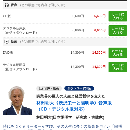
headset
音声
（どの形態でも内容は同じです）
カートに
CD版
6,600円
6,600円
入れる
デジタル音声版
カートに
6,600円
6,600円
入れる
（配信＋ダウンロード）
ondemand_video
動画
（どの形態でも内容は同じです）
カートに
DVD版
14,300円
14,300円
入れる
デジタル動画版
カートに
14,300円
14,300円
入れる
（配信＋ダウンロード）
音声・動画
ダウンロード対応
実業界の巨人の人生と経営哲学を支えた
林田明大《渋沢栄一と陽明学》音声版
（CD・デジタル版対応）
林田明大(日本陽明学 研究家・実践家)
時代をつくるリーダーが学び、その人生に多くの影響を与えた「陽明