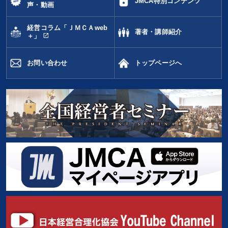
JMCA特別コンテンツ
声・動画
経営コラム「ＪＭＣＡweb
著者・講師紹介
open_in_new
＋」
お問い合わせ
トップページへ