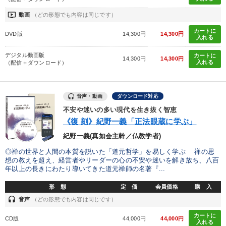
ondemand_video
動画
（どの形態でも内容は同じです）
カートに
DVD版
14,300円
14,300円
入れる
デジタル動画版
カートに
14,300円
14,300円
入れる
（配信＋ダウンロード）
音声・動画
ダウンロード対応
不安や迷いの多い現代を生き抜く智恵
《復 刻》紀野一義「正法眼蔵に学ぶ」
紀野一義(真如会主幹／仏教学者)
◎禅の世界と人間の本質を説いた「道元哲学」を易しく学ぶ 禅の思
想の教えを超え、経営者やリーダーの心の不安や迷いを解き放ち、八百
年以上の長きにわたり導いてきた道元禅師の名著『...
形 態
定 価
会員価格
購 入
headset
音声
（どの形態でも内容は同じです）
カートに
CD版
44,000円
44,000円
入れる