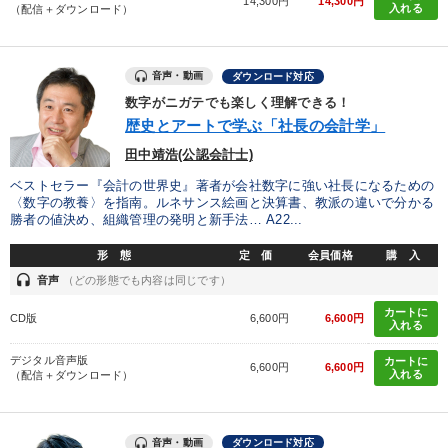
14,300円
14,300円
入れる
（配信＋ダウンロード）
音声・動画
ダウンロード対応
数字がニガテでも楽しく理解できる！
歴史とアートで学ぶ「社長の会計学」
田中靖浩(公認会計士)
ベストセラー『会計の世界史』著者が会社数字に強い社長になるための
〈数字の教養〉を指南。ルネサンス絵画と決算書、教派の違いで分かる
勝者の値決め、組織管理の発明と新手法… A22...
形 態
定 価
会員価格
購 入
headset
音声
（どの形態でも内容は同じです）
カートに
CD版
6,600円
6,600円
入れる
デジタル音声版
カートに
6,600円
6,600円
入れる
（配信＋ダウンロード）
音声・動画
ダウンロード対応