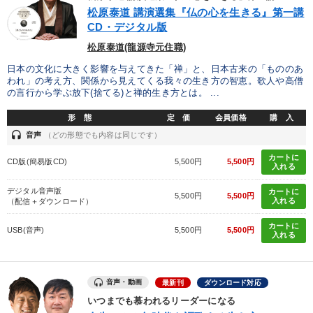
優秀各社の智恵と戦略
事業家のロマンと経営
松原泰道 講演選集『仏の心を生きる』第一講
CD・デジタル版
若手異才経営者の発想
専門家のアドバイス
松原泰道(龍源寺元住職)
リーダーの器量を学ぶ
日本の文化に大きく影響を与えてきた「禅」と、日本古来の「もののあ
われ」の考え方、関係から見えてくる我々の生き方の智恵。歌人や高僧
の言行から学ぶ放下(捨てる)と禅的生き方とは。 ...
テーマ
形 態
定 価
会員価格
購 入
headset
音声
（どの形態でも内容は同じです）
後継社長・アトツギ
147回春季大会
数字・税務・決算書
カートに
CD版(簡易版CD)
5,500円
5,500円
入れる
【3月】音声・映像
資産戦略
デジタル音声版
カートに
5,500円
5,500円
入れる
（配信＋ダウンロード）
【2026年7月】音声・映像ご案内商品
カートに
USB(音声)
5,500円
5,500円
入れる
業種
音声・動画
最新刊
ダウンロード対応
製造業
卸売・小売・飲食業
建設・不動産業
いつまでも慕われるリーダーになる