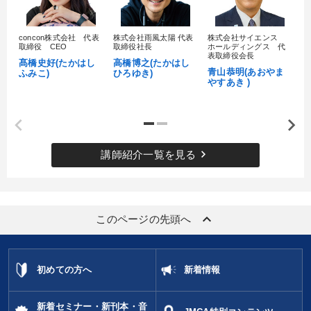
concon株式会社 代表
株式会社雨風太陽 代表
株式会社サイエンス
髙
取締役 CEO
取締役社長
ホールディングス 代
村
表取締役会長
髙橋史好(たかはし
高橋博之(たかはし
し
青山恭明(あおやま
ふみこ)
ひろゆき)
やすあき )
keyboard_arrow_right
講師紹介一覧を見る
keyboard_arrow_up
このページの先頭へ
初めての方へ
新着情報
新着セミナー・新刊本・音