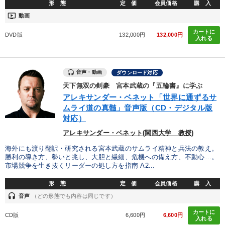
形 態
定 価
会員価格
購 入
ondemand_video
動画
カートに
DVD版
132,000円
132,000円
入れる
音声・動画
ダウンロード対応
天下無双の剣豪 宮本武蔵の『五輪書』に学ぶ
アレキサンダー・ベネット「世界に通ずるサ
ムライ道の真髄」音声版（CD・デジタル版
対応）
アレキサンダー・ベネット(関西大学 教授)
海外にも渡り翻訳・研究される宮本武蔵のサムライ精神と兵法の教え。
勝利の導き方、勢いと兆し、大胆と繊細、危機への備え方、不動心…。
市場競争を生き抜くリーダーの処し方を指南 A2...
形 態
定 価
会員価格
購 入
headset
音声
（どの形態でも内容は同じです）
カートに
CD版
6,600円
6,600円
入れる