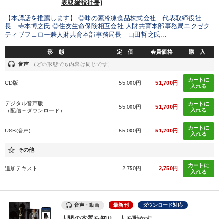
表取締役社長)
「利上げ時代の最新・銀行対策」＋「不動産市況予測」＋「市場
【本講話を推薦します】 ◎味の素冷凍食品株式会社 代表取締役社
予測と株式投資」最新刊
長 寺本博之氏 ◎住友生命保険相互会社 人財共育本部事務局エクゼク
ティブフェロー兼人財共育本部事務局長 山田哲之氏...
2025年春季全国経営者セミナー収録講演ＣＤ・講演ＤＶＤ・デジ
タル版（音声／動画ストリーミング・ダウンロード）
形 態
定 価
会員価格
購 入
headset
音声
（どの形態でも内容は同じです）
後継社長・アトツギ
カートに
CD版
55,000円
51,700円
入れる
【最新刊】精神科医・和田秀樹の「老いない力」＋健康な社長と
会社をつくる厳選講話
デジタル音声版
カートに
55,000円
51,700円
入れる
（配信＋ダウンロード）
【2月】音声・映像
社員が自律的に動き出す組織づくり
カートに
USB(音声)
55,000円
51,700円
入れる
経営リーダーの考え方と戦略を学ぶ
star_border
その他
2026年夏季全国経営者セミナー収録講演ＣＤ・講演ＤＶＤ・デジ
タル版（音声／動画ストリーミング・ダウンロード）
カートに
追加テキスト
2,750円
2,750円
入れる
経営戦略・経営実務
営業・社員研修
成功哲学・人間学
音声・動画
最新刊
ダウンロード対応
目的別
人間の本質を知り、人を動かす