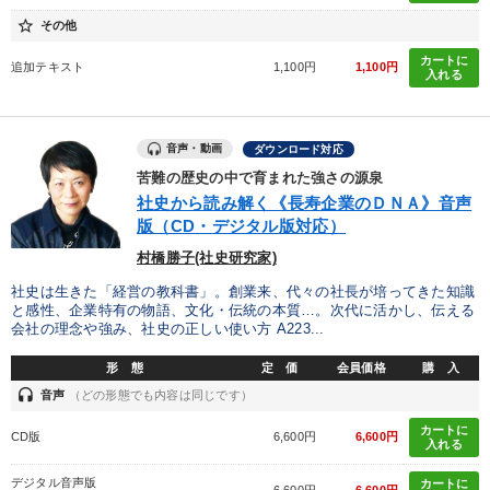
star_border
その他
カートに
追加テキスト
1,100円
1,100円
入れる
音声・動画
ダウンロード対応
苦難の歴史の中で育まれた強さの源泉
社史から読み解く《長寿企業のＤＮＡ》音声
版（CD・デジタル版対応）
村橋勝子(社史研究家)
社史は生きた「経営の教科書」。創業来、代々の社長が培ってきた知識
と感性、企業特有の物語、文化・伝統の本質…。次代に活かし、伝える
会社の理念や強み、社史の正しい使い方 A223...
形 態
定 価
会員価格
購 入
headset
音声
（どの形態でも内容は同じです）
カートに
CD版
6,600円
6,600円
入れる
デジタル音声版
カートに