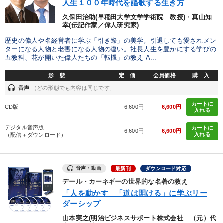
人生１００年時代を謳歌する生き方
IT・サービス・金融業
コンサルタント
専門家
久保田治助(早稲田大学文学学術院 教授)
・
真山知
幸(伝記作家／偉人研究家)
キーワード
歴史の偉人や名経営者に学ぶ「引き際」の美学。引退しても愛されメン
ターになる人物と老害になる人物の違い。社長人生を豊かにする学びの
五教科、花が開いた偉人たちの「転機」の教え A...
不動産
聞き手・作間信司
ベンチャー
形 態
定 価
会員価格
購 入
海外の成功事例
採用
リピート
headset
音声
（どの形態でも内容は同じです）
カートに
CD版
6,600円
6,600円
入れる
※「更新」を押すと「テーマ」「キーワード」を更新いただけます。
デジタル音声版
カートに
6,600円
6,600円
入れる
（配信＋ダウンロード）
経営音声・動画を探す
ondemand_video
refresh
更新する
全国経営者セミナー収録物以外の経営教材（全762タイトル）からお探
しいただけます
音声・動画
最新刊
ダウンロード対応
デール・カーネギーの世界的な名著の教え
カテゴリー
「人を動かす」「道は開ける」に学ぶリー
ダーシップ
経済・景気・相場予測
山本実之(明治ビジネスサポート株式会社 （元）代