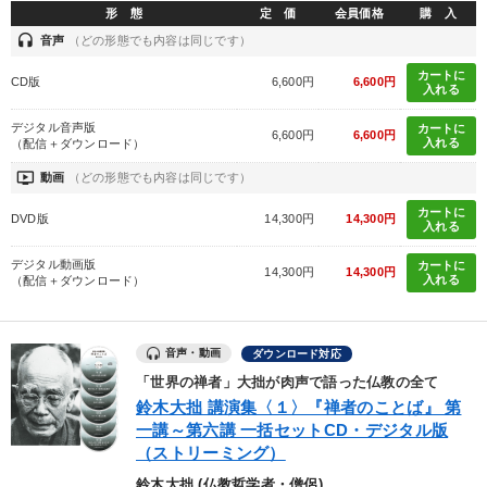
形 態
定 価
会員価格
購 入
headset
音声
（どの形態でも内容は同じです）
カートに
CD版
6,600円
6,600円
入れる
デジタル音声版
カートに
6,600円
6,600円
入れる
（配信＋ダウンロード）
ondemand_video
動画
（どの形態でも内容は同じです）
カートに
DVD版
14,300円
14,300円
入れる
デジタル動画版
カートに
14,300円
14,300円
入れる
（配信＋ダウンロード）
音声・動画
ダウンロード対応
「世界の禅者」大拙が肉声で語った仏教の全て
鈴木大拙 講演集〈１〉『禅者のことば』 第
一講～第六講 一括セットCD・デジタル版
（ストリーミング）
鈴木大拙 (仏教哲学者・僧侶)