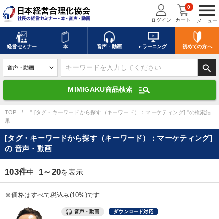
menu
0
ログイン
カート
メニュー
キーワードを入力して探す
edit
経営
セミナー
本
音声・動画
eラーニング
初めての方
へ
search
デジタル版対応のみ検索結果に表示する
manage_search
MIMIGAKU商品検索
search
上記の条件で検索
TOP
" [タグ・キーワードから探す（キーワード）：マーケティング] "の検索結
果
[タグ・キーワードから探す（キーワード）：マーケティング]
講演収録物を探す
mic
refresh
の 音声・動画
更新する
全国経営者セミナー講演収録物（全1315タイトル）からお探しいただけ
103件
1～20
中
を表示
ます
※価格はすべて税込み(10%)です
カテゴリー
音声・動画
ダウンロード対応