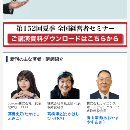
新刊の主な著者・講師紹介
concon株式会社 代表
株式会社雨風太陽 代表
株式会社サイエンス
髙
取締役 CEO
取締役社長
ホールディングス 代
村
表取締役会長
髙橋史好(たかはし
高橋博之(たかはし
し
青山恭明(あおやま
ふみこ)
ひろゆき)
やすあき )