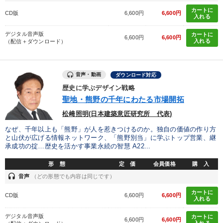
カートに
CD版
6,600円
6,600円
入れる
デジタル音声版
カートに
6,600円
6,600円
入れる
（配信＋ダウンロード）
音声・動画
ダウンロード対応
歴史に学ぶデザイン戦略
聖地・熊野の千年にわたる市場開拓
松﨑照明(日本建築意匠研究所 代表)
なぜ、千年以上も「熊野」が人を惹きつけるのか。独自の価値の作り方
と山伏が広げる情報ネットワーク、「熊野別当」に学ぶトップ営業、継
承成功の掟…歴史を活かす事業永続の智慧 A22...
形 態
定 価
会員価格
購 入
headset
音声
（どの形態でも内容は同じです）
カートに
CD版
6,600円
6,600円
入れる
デジタル音声版
カートに
6,600円
6,600円