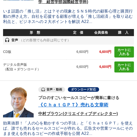
学 経営学部国際経営学科)
いま話題の「推し活」とは？その現象とＳＮＳ時代の顧客心理と購買行
動の押さえ方。自社を応援する顧客が増える「推し活経済」を取り込む
利点と、ビジネスへの２大ポイントを解説 A22...
形 態
定 価
会員価格
購 入
headset
音声
（どの形態でも内容は同じです）
カートに
CD版
6,600円
6,600円
入れる
デジタル音声版
カートに
6,600円
6,600円
入れる
（配信＋ダウンロード）
音声・動画
ダウンロード対応
プロのすごいセールスコピーが簡単に書ける
《ＣｈａｔＧＰＴ》売れる文章術
中村ブラウン(クリエイティブディレクター)
効果抜群！「人の心を動かす６つの手法」と「ＣｈａｔＧＰＴ」を使え
ば、誰でも売れるセールスコピーが作れる。広告文や営業ツールにその
まま使える売れるコピーの作成手順を公開 A22...