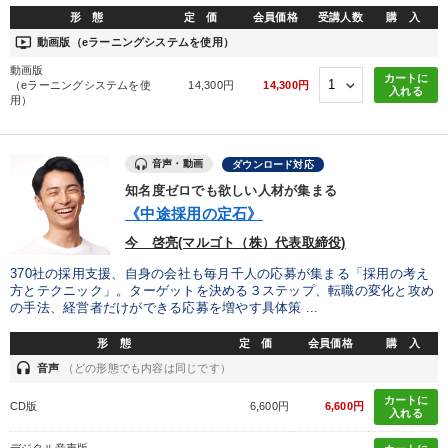
形 態
定 価
会員価格
受講人数
購 入
ondemand_video
動画版（eラーニングシステムを使用）
動画版
カートに
（eラーニングシステムを使
14,300円
14,300円
入れる
用）
音声・動画
ダウンロード対応
知名度ゼロでも欲しい人材が集まる
《中途採用の定石》
今 啓亮(マルゴト（株）代表取締役)
370社の採用支援、自身の会社も毎月千人の応募が集まる「採用の考え
方とテクニック」。ターゲットを決める３ステップ、転職の変化と攻め
の手法、経営者だけができる応募を増やす具体策 ...
形 態
定 価
会員価格
購 入
headset
音声
（どの形態でも内容は同じです）
カートに
CD版
6,600円
6,600円
入れる