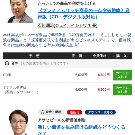
優秀各社の智恵と戦略
事業家のロマンと経営
たった1つの商品で利益を上げる
《プレミアムリッチ商品の一点突破戦略》音
若手異才経営者の発想
専門家のアドバイス
声版（CD・デジタル版対応）
石川潤治(ジェイ・イシカワ 社長)
リーダーの器量を学ぶ
本格高級ボロネーゼ単品で年商3億、140万食売れ！「そこにしかない贅
沢な商品」と「採算度外視でも利益が出るビジネスモデル」で、価格競
争とは無縁の商売をする3つの戦略視点 A2...
テーマ
形 態
定 価
会員価格
購 入
headset
音声
（どの形態でも内容は同じです）
仕事のスキルと人間力を高める知恵を身につける
カートに
CD版
6,600円
6,600円
入れる
【6月】音声・映像
デジタル音声版
カートに
6,600円
6,600円
全国経営者セミナー収録〈売れ筋・人気〉音声＆動画20選
入れる
（配信＋ダウンロード）
後継社長・アトツギ
歴史・古典に学ぶ実務講話
音声・動画
最新刊
ダウンロード対応
最新刊・戦略参謀ChatGPT実戦法と中小企業のDXと講話ご案内
アサヒビールの新価値創造
新しい価値を生み続ける組織をどうつくる
か？
業種