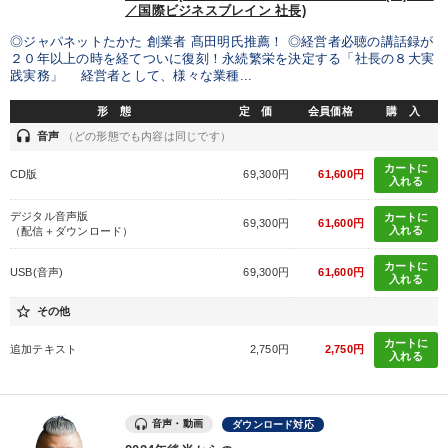
／国際ビジネスブレイン 社長)
◎ジャパネットたかた 創業者 髙田明氏推薦！ ◎経営者必聴の講話録が
タグから探す
local_offer
refresh
更新する
２０年以上の時を経てついに復刻！永続繁栄を決定する「社長の８大実
践実務」 経営者として、様々な業種...
すべての音声・動画（全2077タイトル）からお探しいただけます
形 態
定 価
会員価格
購 入
headset
タグ・キーワード
音声
（どの形態でも内容は同じです）
カートに
CD版
69,300円
61,600円
入れる
経済予測
販売戦略
稲盛和夫
いい会社
デジタル音声版
カートに
69,300円
61,600円
入れる
（配信＋ダウンロード）
モチベーション
サービス
SNS活用
ブランディング
カートに
USB(音声)
69,300円
61,600円
松下幸之助
中小企業
新技術
中村天風
創業者
入れる
star_border
その他
企業文化
スポーツ関連
お金の授業
MBA
推薦
カートに
追加テキスト
2,750円
2,750円
入れる
IT・デジタル活用
老舗企業
繁盛
交渉
海外の成功事例
インバウンド
音声・動画
ダウンロード対応