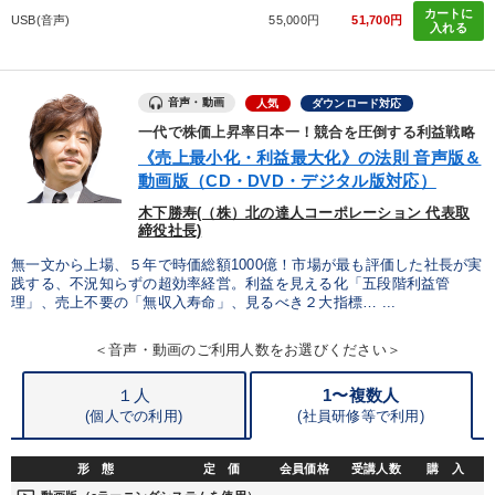
カートに
USB(音声)
55,000円
51,700円
入れる
音声・動画
人気
ダウンロード対応
一代で株価上昇率日本一！競合を圧倒する利益戦略
《売上最小化・利益最大化》の法則 音声版＆
動画版（CD・DVD・デジタル版対応）
木下勝寿(（株）北の達人コーポレーション 代表取
締役社長)
無一文から上場、５年で時価総額1000億！市場が最も評価した社長が実
践する、不況知らずの超効率経営。利益を見える化「五段階利益管
理」、売上不要の「無収入寿命」、見るべき２大指標… ...
＜音声・動画のご利用人数をお選びください＞
１人
1〜複数人
(個人での利用)
(
社員研修等で利用)
形 態
定 価
会員価格
受講人数
購 入