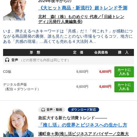
2024年後半からの
※「更新」を押すと「タグ・キーワード」を更新いただけます。
《大ヒット商品・新流行》超トレンド予測
北村 森(（株）ものめぐり 代表／｢日経トレン
ディ｣元発行人兼編集長)
いま、押さえるべきキーワードは「共感」だ！「何これ？」が感動につ
ながる商品開発の裏側、誰も見たことのない市場をつくるコツ、地方に
ある「共感の現場」…高くても売れる４大法則 A...
形 態
定 価
会員価格
購 入
headset
音声
（どの形態でも内容は同じです）
カートに
CD版
6,600円
6,600円
入れる
デジタル音声版
カートに
6,600円
6,600円
入れる
（配信＋ダウンロード）
音声・動画
ダウンロード対応
急拡大する新たな消費トレンド―――
「推し活」の世界とビジネスへの生かし方
瀬町奈々美(推し活ビジネスアドバイザー／立教大