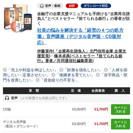
音声・動画
好評
ダウンロード対応
金融庁の企業支援マニュアルも手掛ける“企業再生請
負人”とベストセラー『捨てられる銀行』の著者が説
く
社長の悩みを解決する「経営の４つの処方
箋」音声講座（デジタル音声版・CD版対
応）
伊藤貢作(「企業再生請負人」北門信用金庫 企業支
援室長)
・
橋本卓典(ベストセラー『捨てられる銀
行』著者／共同通信社編集委員)
◎「売上や利益を伸ばしたい」 ◎「財務を強化したい」 ◎「人材を採
用したい・定着させたい」 ◎「後継者を育てたい」 ◎「赤字商品・部
門を改善したい」 ◎「資金繰りの不安を...
形 態
定 価
会員価格
購 入
headset
音声
（どの形態でも内容は同じです）
カートに
CD版
55,000円
51,700円
入れる
デジタル音声版
カートに
55,000円
51,700円
入れる
（配信＋ダウンロード）