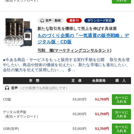
入れる
（配信＋ダウンロード）
音声・動画
最新刊
ダウンロード対応
新たな取引先を獲得して売上を伸ばす具体策
ものづくり企業の「一気通貫の販売戦略」デ
ジタル版・CD版
弓削 徹(マーケティングコンサルタント)
●今ある商品・サービスをもっと販売する実行手順を公開 取引先を増
やしたい、商品や技術の価値を伝えたい、新たな市場にも進出したい、
会社の魅力を伝えて採用したい…。 多...
形 態
定 価
会員価格
購 入
headset
音声
（どの形態でも内容は同じです）
カートに
CD版
55,000円
51,700円
入れる
デジタル音声版
カートに
55,000円
51,700円
入れる
（配信＋ダウンロード）
カートに
USB(音声)
55,000円
51,700円
入れる