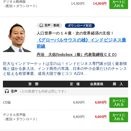
デジタル動画版
カートに
14,300円
14,300円
入れる
（配信＋ダウンロード）
音声・動画
ダウンロード対応
人口世界一の１４億・次の世界経済の主役！
《グローバルサウスの雄》インドビジネス最
前線
丹治 大佑(Indobox（株）代表取締役ＣＥＯ)
巨大なインドマーケットは宝の山！インドビジネス専門家が説く最新情
報と儲かる参入法、インド商売の常識…日本の中小企業だけのチャンス
と狙える有望事業、成長大国で稼ぐコツ A224...
形 態
定 価
会員価格
購 入
headset
音声
（どの形態でも内容は同じです）
カートに
CD版
6,600円
6,600円
入れる
デジタル音声版
カートに
6,600円
6,600円
入れる
（配信＋ダウンロード）