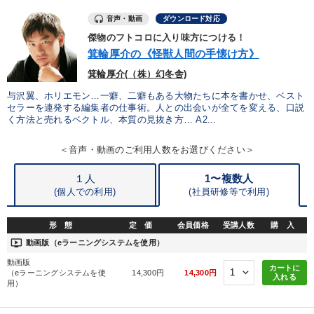
音声・動画
ダウンロード対応
傑物のフトコロに入り味方につける！
箕輪厚介の《怪獣人間の手懐け方》
箕輪厚介(（株）幻冬舎)
与沢翼、ホリエモン…一癖、二癖もある大物たちに本を書かせ、ベスト
セラーを連発する編集者の仕事術。人との出会いが全てを変える、口説
く方法と売れるベクトル、本質の見抜き方… A2...
＜音声・動画のご利用人数をお選びください＞
１人
1〜複数人
(個人での利用)
(
社員研修等で利用)
形 態
定 価
会員価格
受講人数
購 入
ondemand_video
動画版（eラーニングシステムを使用）
動画版
カートに
（eラーニングシステムを使
14,300円
14,300円
入れる
用）