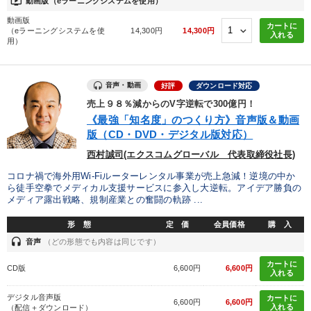
ondemand_video
動画版（eラーニングシステムを使用）
動画版
カートに
（eラーニングシステムを使
14,300円
14,300円
入れる
用）
音声・動画
好評
ダウンロード対応
売上９８％減からのV字逆転で300億円！
《最強「知名度」のつくり方》音声版＆動画
版（CD・DVD・デジタル版対応）
西村誠司(エクスコムグローバル 代表取締役社長)
コロナ禍で海外用Wi-Fiルーターレンタル事業が売上急減！逆境の中か
ら徒手空拳でメディカル支援サービスに参入し大逆転。アイデア勝負の
メディア露出戦略、規制産業との奮闘の軌跡 ...
形 態
定 価
会員価格
購 入
headset
音声
（どの形態でも内容は同じです）
カートに
CD版
6,600円
6,600円
入れる
デジタル音声版
カートに
6,600円
6,600円
入れる
（配信＋ダウンロード）