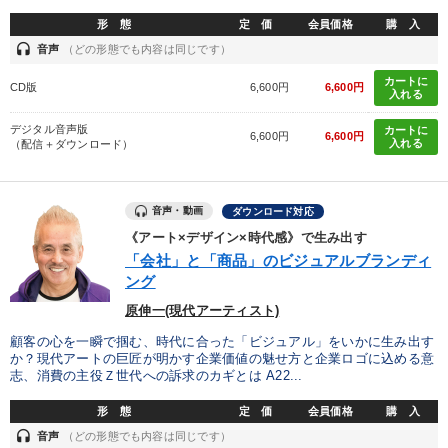
形 態
定 価
会員価格
購 入
headset
音声
（どの形態でも内容は同じです）
カートに
CD版
6,600円
6,600円
入れる
デジタル音声版
カートに
6,600円
6,600円
入れる
（配信＋ダウンロード）
音声・動画
ダウンロード対応
《アート×デザイン×時代感》で生み出す
「会社」と「商品」のビジュアルブランディ
ング
原伸一(現代アーティスト)
顧客の心を一瞬で掴む、時代に合った「ビジュアル」をいかに生み出す
か？現代アートの巨匠が明かす企業価値の魅せ方と企業ロゴに込める意
志、消費の主役Ｚ世代への訴求のカギとは A22...
形 態
定 価
会員価格
購 入
headset
音声
（どの形態でも内容は同じです）