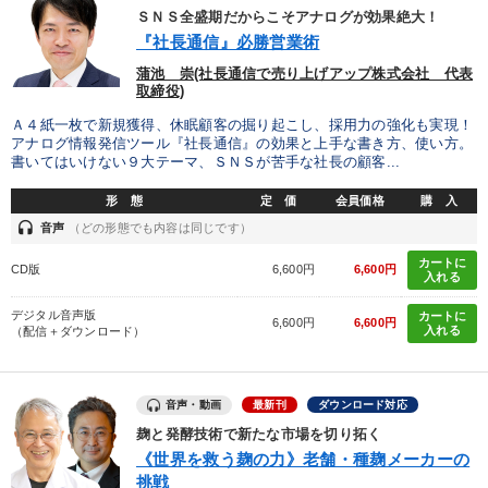
ＳＮＳ全盛期だからこそアナログが効果絶大！
カテゴリー
『社長通信』必勝営業術
蒲池 崇(社長通信で売り上げアップ株式会社 代表
【2026年7月】音声・映像ご案内商品
取締役)
Ａ４紙一枚で新規獲得、休眠顧客の掘り起こし、採用力の強化も実現！
最新トレンドと時代の潮流を押さえる
アナログ情報発信ツール『社長通信』の効果と上手な書き方、使い方。
書いてはいけない９大テーマ、ＳＮＳが苦手な社長の顧客...
2026年夏季全国経営者セミナー収録講演ＣＤ・講演ＤＶＤ・デジ
タル版（音声／動画ストリーミング・ダウンロード）
形 態
定 価
会員価格
購 入
headset
音声
（どの形態でも内容は同じです）
会社のパフォーマンスを高める講話
経営戦略・経営実務
カートに
CD版
6,600円
6,600円
入れる
【5月】音声・映像
デジタル音声版
カートに
6,600円
6,600円
最新刊・戦略参謀ChatGPT実戦法と中小企業のDXと講話ご案内
入れる
（配信＋ダウンロード）
【4月】音声・映像
音声・動画
最新刊
ダウンロード対応
経営者のための《音声・動画で学ぶ》講演シリーズ
麹と発酵技術で新たな市場を切り拓く
《世界を救う麹の力》老舗・種麹メーカーの
組織・採用・スキル
【12月】音声・映像
挑戦