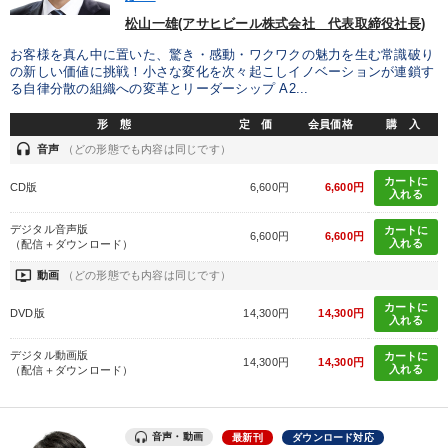
松山一雄(アサヒビール株式会社 代表取締役社長)
製造業
卸売・小売・飲食業
建設・不動産業
お客様を真ん中に置いた、驚き・感動・ワクワクの魅力を生む常識破り
の新しい価値に挑戦！小さな変化を次々起こしイノベーションが連鎖す
る自律分散の組織への変革とリーダーシップ A2...
IT・サービス・金融業
コンサルタント
専門家
形 態
定 価
会員価格
購 入
headset
音声
（どの形態でも内容は同じです）
キーワード
カートに
CD版
6,600円
6,600円
入れる
いい会社
モチベーション
ランチェスター戦略
デジタル音声版
カートに
6,600円
6,600円
入れる
（配信＋ダウンロード）
ベンチャー
一流人
販売戦略
ondemand_video
動画
（どの形態でも内容は同じです）
カートに
※「更新」を押すと「テーマ」「キーワード」を更新いただけます。
DVD版
14,300円
14,300円
入れる
デジタル動画版
カートに
14,300円
14,300円
経営音声・動画を探す
ondemand_video
refresh
更新する
入れる
（配信＋ダウンロード）
全国経営者セミナー収録物以外の経営教材（全762タイトル）からお探
しいただけます
音声・動画
最新刊
ダウンロード対応