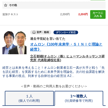
star_border
その他
カートに
追加テキスト
2,200円
2,200円
入れる
音声・動画
ダウンロード対応
過去半世紀を言い当てた
オムロン《100年未来学・ＳＩＮＩＣ理論と
経営》
立石郁雄(オムロン（株）ヒューマンルネッサンス研
究所 代表取締役社長)
経営とは未来を考えること！オムロン創業者立石一真が大手と戦う「先
を読む経営」を実践するために未来予測を理論化。次の社会課題を解決
する事業の視点、到来する自律社会の経営法 A2...
＜音声・動画のご利用人数をお選びください＞
１人
1〜複数人
(個人での利用)
(
社員研修等で利用)