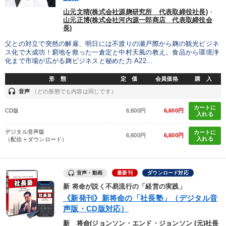
山元文晴(株式会社源麹研究所 代表取締役社長)
・
最新技術・トレンド
山元正博(株式会社河内源一郎商店 代表取締役会
長)
父との対立で突然の解雇、明日には不渡りの瀬戸際から麹の観光ビジネ
目的別
ス化で大成功！窮地を救った一倉定と中村天風の教え。食品から環境浄
化まで市場が広がる麹ビジネスと秘めた力 A22...
後継者に聞かせたい
財務・数字力の向上
形 態
定 価
会員価格
購 入
headset
音声
（どの形態でも内容は同じです）
リーダーの魅力向上
社長の姿勢を学びたい
カートに
CD版
6,600円
6,600円
入れる
発想力を磨きたい
パフォーマンス向上
デジタル音声版
カートに
6,600円
6,600円
入れる
（配信＋ダウンロード）
キーワード
音声・動画
最新刊
ダウンロード対応
老舗企業
MBA
IT・デジタル活用
稲盛和夫
新 将命が説く不易流行の「経営の実践」
健康・ウェルビーイング
異発想
《新発刊》新将命の「社長塾」（デジタル音
声版・CD版対応）
新 将命(ジョンソン・エンド・ジョンソン (元)社長
※「更新」を押すと「カテゴリー」「目的別」「キーワード」を更新いただけます。