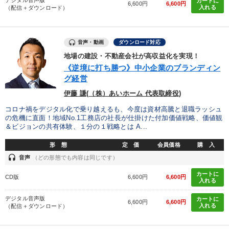
デジタル音声版
カートに
6,600円
6,600円
入れる
（配信＋ダウンロード）
音声・動画
ダウンロード対応
地場の建設・不動産会社が高収益化を実現！
《逆境に打ち勝つ》中小企業のブランディン
グ経営
伊藤 謙(（株）あいホーム 代表取締役)
コロナ禍をデジタル化で乗り越えるも、今度は資材高騰と退職ラッシュ
の危機に直面！地域No.1工務店の社長が仕掛けた付加価値戦略、価値観
＆ビジョンの共有体験、１分の１戦略とは A...
形 態
定 価
会員価格
購 入
headset
音声
（どの形態でも内容は同じです）
カートに
CD版
6,600円
6,600円
入れる
デジタル音声版
カートに
6,600円
6,600円
入れる
（配信＋ダウンロード）