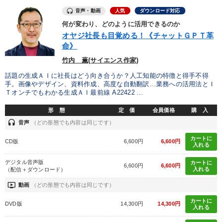
音声・動画
人気
ダウンロード対応
何が変わり、どのように活用できるのか
オヤジ社長も目覚める！《チャットＧＰＴ革
命》
竹内 薫(サイエンス作家)
話題の生成ＡＩに社長はどう向き合うか？人工知能の特徴と得手不得
手。画像やデザイン、資料作成、高度な自動翻訳…業務への活用法とＩ
Ｔオンチでもわかる生成ＡＩ最前線 A22422 ...
形 態
定 価
会員価格
購 入
headset
音声
（どの形態でも内容は同じです）
カートに
CD版
6,600円
6,600円
入れる
デジタル音声版
カートに
6,600円
6,600円
入れる
（配信＋ダウンロード）
ondemand_video
動画
（どの形態でも内容は同じです）
カートに
DVD版
14,300円
14,300円
入れる