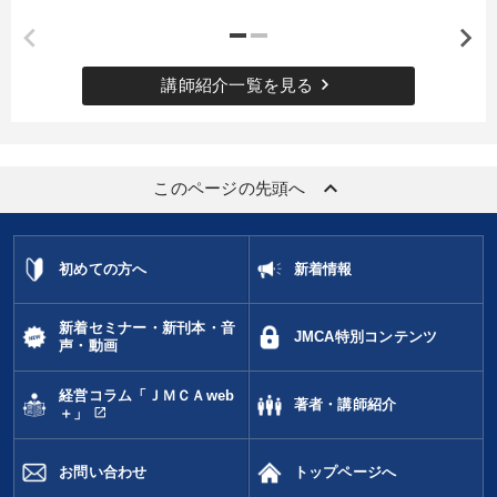
keyboard_arrow_right
講師紹介一覧を見る
keyboard_arrow_up
このページの先頭へ
初めての方へ
新着情報
新着セミナー・新刊本・音
JMCA特別コンテンツ
声・動画
経営コラム「ＪＭＣＡweb
著者・講師紹介
open_in_new
＋」
お問い合わせ
トップページへ