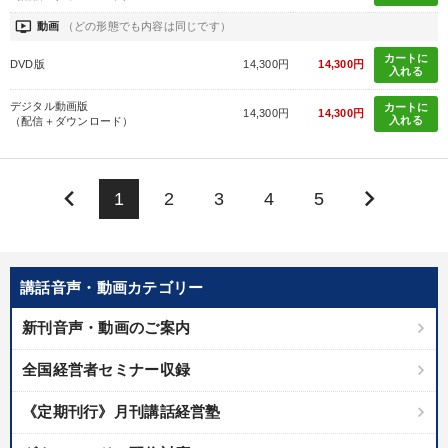
ondemand_video
動画
（どの形態でも内容は同じです）
カートに
DVD版
14,300円
14,300円
入れる
デジタル動画版
カートに
14,300円
14,300円
入れる
（配信＋ダウンロード）
keyboard_arrow_left
keyboard_arrow_right
1
2
3
4
5
講話音声・動画カテゴリー
新刊音声・動画のご案内
全国経営者セミナー収録
《定期刊行》月刊講話経営塾