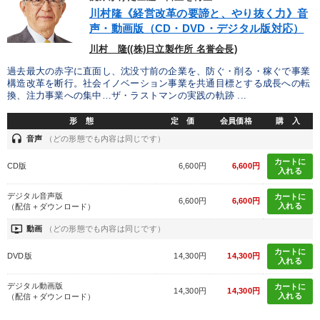
川村隆《経営改革の要諦と、やり抜く力》音
声・動画版（CD・DVD・デジタル版対応）
川村 隆((株)日立製作所 名誉会長)
過去最大の赤字に直面し、沈没寸前の企業を、防ぐ・削る・稼ぐで事業
構造改革を断行。社会イノベーション事業を共通目標とする成長への転
換、注力事業への集中…ザ・ラストマンの実践の軌跡 ...
形 態
定 価
会員価格
購 入
headset
音声
（どの形態でも内容は同じです）
カートに
CD版
6,600円
6,600円
入れる
デジタル音声版
カートに
6,600円
6,600円
入れる
（配信＋ダウンロード）
ondemand_video
動画
（どの形態でも内容は同じです）
カートに
DVD版
14,300円
14,300円
入れる
デジタル動画版
カートに
14,300円
14,300円
入れる
（配信＋ダウンロード）