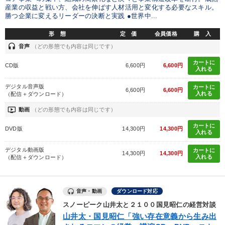
産業の収益と戦い方、会社を伸ばす人材活用と変化する必要なスキル。
勝つ企業に変えるリーダーの決断と実践 ●世界中...
形 態
定 価
会員価格
購 入
headset
音声
（どの形態でも内容は同じです）
カートに
CD版
6,600円
6,600円
入れる
デジタル音声版
カートに
6,600円
6,600円
入れる
（配信＋ダウンロード）
ondemand_video
動画
（どの形態でも内容は同じです）
カートに
DVD版
14,300円
14,300円
入れる
デジタル動画版
カートに
14,300円
14,300円
入れる
（配信＋ダウンロード）
音声・動画
ダウンロード対応
スノーピーク山井太と２１００国見昭仁の経営対談
山井太・国見昭仁「強い存在意義から生み出