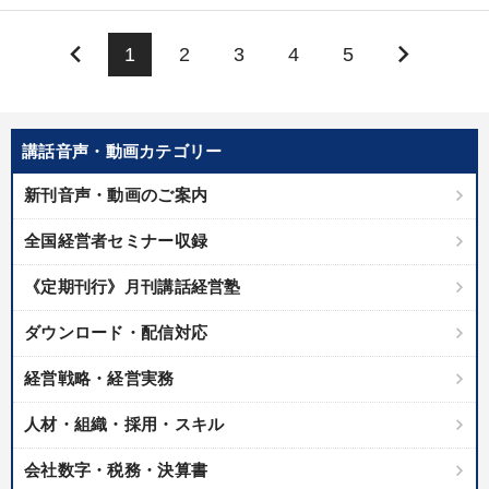
keyboard_arrow_left
keyboard_arrow_right
1
2
3
4
5
講話音声・動画カテゴリー
新刊音声・動画のご案内
全国経営者セミナー収録
《定期刊行》月刊講話経営塾
ダウンロード・配信対応
経営戦略・経営実務
人材・組織・採用・スキル
会社数字・税務・決算書