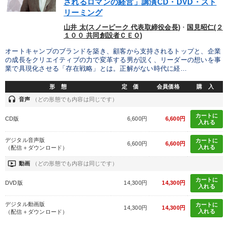
されるロマンの経営」講演CD・DVD・スト
リーミング
山井 太(スノーピーク 代表取締役会長)
・
国見昭仁(２
１００ 共同創設者ＣＥＯ)
オートキャンプのブランドを築き、顧客から支持されるトップと、企業
の成長をクリエイティブの力で変革する男が説く、リーダーの想いを事
業で具現化させる「存在戦略」とは。正解がない時代に経...
形 態
定 価
会員価格
購 入
headset
音声
（どの形態でも内容は同じです）
カートに
CD版
6,600円
6,600円
入れる
デジタル音声版
カートに
6,600円
6,600円
入れる
（配信＋ダウンロード）
ondemand_video
動画
（どの形態でも内容は同じです）
カートに
DVD版
14,300円
14,300円
入れる
デジタル動画版
カートに
14,300円
14,300円
入れる
（配信＋ダウンロード）