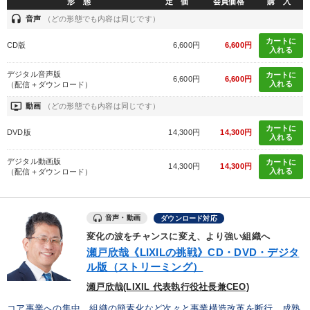
形 態
定 価
会員価格
購 入
headset
音声
（どの形態でも内容は同じです）
カートに
CD版
6,600円
6,600円
入れる
デジタル音声版
カートに
6,600円
6,600円
入れる
（配信＋ダウンロード）
ondemand_video
動画
（どの形態でも内容は同じです）
カートに
DVD版
14,300円
14,300円
入れる
デジタル動画版
カートに
14,300円
14,300円
入れる
（配信＋ダウンロード）
音声・動画
ダウンロード対応
変化の波をチャンスに変え、より強い組織へ
瀬戸欣哉《LIXILの挑戦》CD・DVD・デジタ
ル版（ストリーミング）
瀬戸欣哉(LIXIL 代表執行役社長兼CEO)
コア事業への集中、組織の簡素化など次々と事業構造改革を断行。成熟