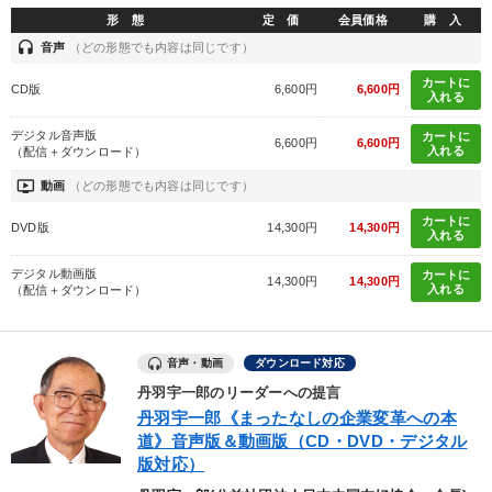
形 態
定 価
会員価格
購 入
headset
音声
（どの形態でも内容は同じです）
カートに
CD版
6,600円
6,600円
入れる
デジタル音声版
カートに
6,600円
6,600円
入れる
（配信＋ダウンロード）
ondemand_video
動画
（どの形態でも内容は同じです）
カートに
DVD版
14,300円
14,300円
入れる
デジタル動画版
カートに
14,300円
14,300円
入れる
（配信＋ダウンロード）
音声・動画
ダウンロード対応
丹羽宇一郎のリーダーへの提言
丹羽宇一郎《まったなしの企業変革への本
道》音声版＆動画版（CD・DVD・デジタル
版対応）