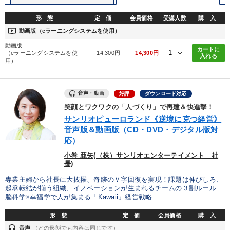
形 態
定 価
会員価格
受講人数
購 入
ondemand_video
動画版（eラーニングシステムを使用）
動画版
カートに
（eラーニングシステムを使
14,300円
14,300円
入れる
用）
音声・動画
好評
ダウンロード対応
笑顔とワクワクの「人づくり」で再建＆快進撃！
サンリオピューロランド《逆境に克つ経営》
音声版＆動画版（CD・DVD・デジタル版対
応）
小巻 亜矢(（株）サンリオエンターテイメント 社
長)
専業主婦から社長に大抜擢、奇跡のＶ字回復を実現！課題は伸びしろ、
起承転結が揃う組織、イノベーションが生まれるチームの３割ルール…
脳科学×幸福学で人が集まる「Kawaii」経営戦略 ...
形 態
定 価
会員価格
購 入
headset
音声
（どの形態でも内容は同じです）