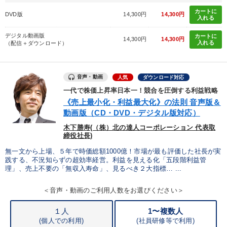
カートに
DVD版
14,300円
14,300円
入れる
デジタル動画版
カートに
14,300円
14,300円
入れる
（配信＋ダウンロード）
音声・動画
人気
ダウンロード対応
一代で株価上昇率日本一！競合を圧倒する利益戦略
《売上最小化・利益最大化》の法則 音声版＆
動画版（CD・DVD・デジタル版対応）
木下勝寿(（株）北の達人コーポレーション 代表取
締役社長)
無一文から上場、５年で時価総額1000億！市場が最も評価した社長が実
践する、不況知らずの超効率経営。利益を見える化「五段階利益管
理」、売上不要の「無収入寿命」、見るべき２大指標… ...
＜音声・動画のご利用人数をお選びください＞
１人
1〜複数人
(個人での利用)
(
社員研修等で利用)