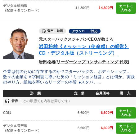
デジタル動画版
カートに
14,300円
14,300円
入れる
（配信＋ダウンロード）
音声・動画
ダウンロード対応
元スターバックスジャパンCEOが教える
岩田松雄《ミッション（使命感）の経営》
CD・デジタル版（ストリーミング）
岩田松雄(リーダーシップコンサルティング 代表)
企業は何のために存在するのか？スターバックス、ボディショップ…
数々の企業をＶ字回復に導いた男の「ミッション経営」とは何か。実践
のやり方、組織を率いるリーダーの本質 ●スタバ、...
形 態
定 価
会員価格
購 入
headset
音声
（どの形態でも内容は同じです）
カートに
CD版
6,600円
6,600円
入れる
デジタル音声版
カートに
6,600円
6,600円
入れる
（配信＋ダウンロード）