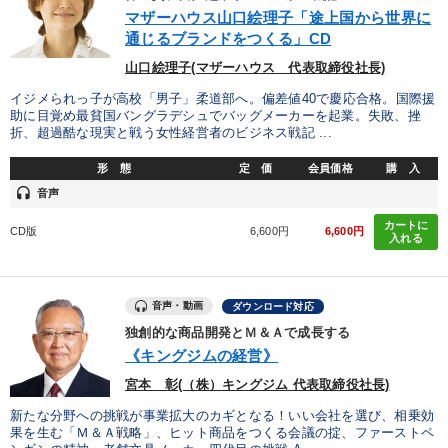
優秀各社の智恵と戦略
事業家のロマンと経営
マザーハウス山口絵理子「途上国から世界に
通じるブランドをつくる」CD
若手異才経営者の発想
専門家のアドバイス
山口絵理子(マザーハウス 代表取締役社長)
リーダーの器量を学ぶ
イジメられっ子が高校「男子」柔道部へ。偏差値40で慶応合格。国際援
助に目覚め最貧国バングラデシュでバッグメーカーを起業。失敗、挫
折、超過酷な現実と戦う女性経営者のビジネス戦記 ...
テーマ
形 態
定 価
会員価格
購 入
headset
音声
「儲けの本質」を突く
カートに
CD版
6,600円
6,600円
入れる
【最新刊】時代を超える経営150の言葉＋社長のスピーチ・話材
集２タイトル
音声・動画
ダウンロード対応
2026年春季全国経営者セミナー収録講演ＣＤ・講演ＤＶＤ・デジ
タル版（音声／動画ストリーミング・ダウンロード）
独創的な商品開発とＭ＆Ａで成長する
《キングジムの経営》
147回春季大会
社員が自律的に動き出す組織づくり
宮本 彰(（株）キングジム 代表取締役社長)
最新技術・トレンド
新たな分野への挑戦が事業拡大のカギとなる！いい会社を選び、相乗効
果を生む「Ｍ＆Ａ戦略」、ヒット商品をつくる会議の掟、ファーストペ