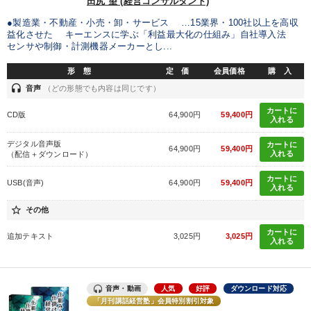
田尻 望 (経営コンサルタント)
●製造業・不動産・小売・卸・サービス …15業界・100社以上を高収
カテゴリー
益化させた キーエンスに学ぶ「利益最大化の仕組み」自社導入法
センサや制御・計測機器メーカーとし...
大竹愼一書籍
最新技術・トレンド
形 態
定 価
会員価格
購 入
headset
音声
（どの形態でも内容は同じです）
全国経営者セミナー収録〈売れ筋・人気ランキング〉＆新刊・好
評講話
カートに
CD版
64,900円
59,400円
入れる
2026年夏季全国経営者セミナー収録講演ＣＤ・講演ＤＶＤ・デジ
デジタル音声版
カートに
タル版（音声／動画ストリーミング・ダウンロード）
64,900円
59,400円
入れる
（配信＋ダウンロード）
井上和弘の財務力UP
【5月】音声・映像
カートに
USB(音声)
64,900円
59,400円
入れる
組織と人を動かすマネジメント力を磨く
star_border
その他
カートに
歴史・古典に学ぶ実務講話
【2月】音声・映像
追加テキスト
3,025円
3,025円
入れる
組織・採用・スキル
《強い財務を実践する経営者》講話４選
音声・動画
人気
好評
ダウンロード対応
2025年夏季全国経営者セミナー収録講演ＣＤ・講演ＤＶＤ・デジ
「月刊講話経営塾」会員特別割引対象
タル版（音声／動画ストリーミング・ダウンロード）