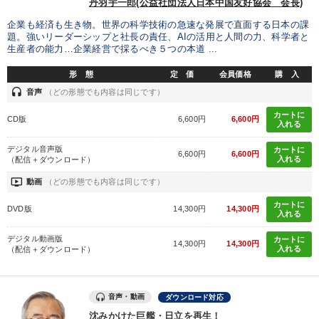
丹羽宇一郎(公益社団法人日本中国友好協会 会長)
企業も経済も生き物。世界の科学技術の急速な発展で直面する日本の課
題。強いリーダーシップと社長の責任、AIの活用と人間の力、科学者と
生産者の能力…企業経営で採るべき５つの本道 ...
形 態
定 価
会員価格
購 入
headset
音声
（どの形態でも内容は同じです）
カートに
CD版
6,600円
6,600円
入れる
デジタル音声版
カートに
6,600円
6,600円
入れる
（配信＋ダウンロード）
ondemand_video
動画
（どの形態でも内容は同じです）
カートに
DVD版
14,300円
14,300円
入れる
デジタル動画版
カートに
14,300円
14,300円
入れる
（配信＋ダウンロード）
音声・動画
ダウンロード対応
沈みかけた巨艦・日立を再生！