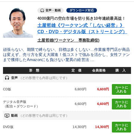
音声・動画
ダウンロード対応
4000億円の空白市場を切り拓き10年連続最高益！
土屋哲雄《ワークマン式「しない経営」》
CD・DVD・デジタル版（ストリーミング）
土屋哲雄(ワークマン 専務取締役)
頑張らない、期限で縛らない、目標は多くしない…作業服専門店が商品
は変えず、売り方を変え大躍進！低コストで強みを活かし、女性ファン
まで獲得したAmazonにも負けない驚異の経営法 ...
形 態
定 価
会員価格
購 入
headset
音声
（どの形態でも内容は同じです）
カートに
CD版
6,600円
6,600円
入れる
デジタル音声版
カートに
6,600円
6,600円
入れる
（配信＋ダウンロード）
ondemand_video
動画
（どの形態でも内容は同じです）
カートに
DVD版
14,300円
14,300円
入れる