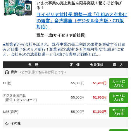
いまの事業の売上利益を限界突破！驚くほど伸び
る！
サイゼリヤ前社長 堀埜一成「仕組みと仕掛け
目的別
の経営」音声講座（デジタル音声版・CD版
対応）
社員研修を行いたい
財務・数字力の向上
堀埜一成(サイゼリヤ前社長)
リーダーの魅力向上
経営を改善したい
●創業者から会社を託され、既存事業の売上利益の限界を突破する仕組
みと仕掛けを次々と断行！創業者の“感性”をも再現可能な“仕組み”に変
え、会社を次の成長軌道へと仕掛ける実務と戦略とは...
パフォーマンス向上
組織を強化したい
形 態
定 価
会員価格
購 入
headset
音声
（どの形態でも内容は同じです）
キーワード
カートに
CD版
55,000円
51,700円
入れる
中村天風
経済予測
創業者
政治家
経営計画
デジタル音声版
カートに
55,000円
51,700円
入れる
（配信＋ダウンロード）
AI
カートに
USB(音声)
55,000円
51,700円
入れる
※「更新」を押すと「カテゴリー」「目的別」「キーワード」を更新いただけます。
star_border
その他