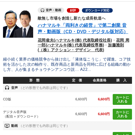
音声・動画
好評
ダウンロード対応
敵無し市場を創造し新たな成長軌道へ
ハナマルキ「両利きの経営」で第二創業 音
声・動画版（CD・DVD・デジタル版対応）
花岡俊夫(ハナマルキ(株) 代表取締役社長)
・
花岡 周
一郎(ハナマルキ(株) 代表取締役専務)
・
加藤雅則
(（株）アクション・デザイン 代表)
縮小続く業界の価格競争から抜け出し「液体塩こうじ」で躍進。コア技
術を活かした次の軸作り、既存商品と新商品を同時に広げる組織の動か
し方、人が集まるチョウチンアンコウ説… A22...
形 態
定 価
会員価格
購 入
headset
音声
（どの形態でも内容は同じです）
カートに
CD版
6,600円
6,600円
入れる
デジタル音声版
カートに
6,600円
6,600円
入れる
（配信＋ダウンロード）
ondemand_video
動画
（どの形態でも内容は同じです）