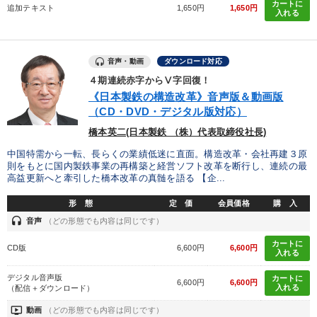
カートに
追加テキスト
1,650円
1,650円
タグから探す
local_offer
refresh
更新する
入れる
すべての音声・動画（全2077タイトル）からお探しいただけます
音声・動画
ダウンロード対応
タグ・キーワード
４期連続赤字からⅤ字回復！
《日本製鉄の構造改革》音声版＆動画版
新技術
金融
交渉
銀行交渉
仕組み
（CD・DVD・デジタル版対応）
橋本英二(日本製鉄 （株）代表取締役社長)
歴史に学ぶ
ビジネスモデル
リーダーシップ
繁盛
中国特需から一転、長らくの業績低迷に直面。構造改革・会社再建３原
則をもとに国内製鉄事業の再構築と経営ソフト改革を断行し、連続の最
政治家
プロ経営者
営業
企業成長
ベンチャー
高益更新へと牽引した橋本改革の真髄を語る 【企...
トレンド
スポーツ関連
中村天風
ブランディング
形 態
定 価
会員価格
購 入
headset
音声
（どの形態でも内容は同じです）
広報・PR
早分かり
マーケティング
節税
カートに
CD版
6,600円
6,600円
入れる
不動産投資
イノベーション
デジタル音声版
カートに
6,600円
6,600円
入れる
（配信＋ダウンロード）
※「更新」を押すと「タグ・キーワード」を更新いただけます。
ondemand_video
動画
（どの形態でも内容は同じです）