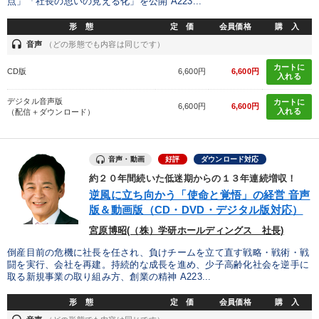
点」「社長の思いの見える化」を公開 A223...
形 態
定 価
会員価格
購 入
headset
音声
（どの形態でも内容は同じです）
カートに
CD版
6,600円
6,600円
入れる
デジタル音声版
カートに
6,600円
6,600円
入れる
（配信＋ダウンロード）
音声・動画
好評
ダウンロード対応
約２０年間続いた低迷期からの１３年連続増収！
逆風に立ち向かう「使命と覚悟」の経営 音声
版＆動画版（CD・DVD・デジタル版対応）
宮原博昭(（株）学研ホールディングス 社長)
倒産目前の危機に社長を任され、負けチームを立て直す戦略・戦術・戦
闘を実行、会社を再建。持続的な成長を進め、少子高齢化社会を逆手に
取る新規事業の取り組み方、創業の精神 A223...
形 態
定 価
会員価格
購 入