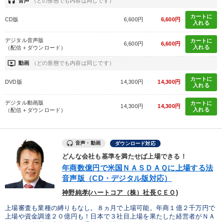
headset
音声
（どの形態でも内容は同じです）
カートに
CD版
6,600円
6,600円
入れる
デジタル音声版
カートに
6,600円
6,600円
入れる
（配信＋ダウンロード）
ondemand_video
動画
（どの形態でも内容は同じです）
カートに
DVD版
14,300円
14,300円
入れる
デジタル動画版
カートに
14,300円
14,300円
入れる
（配信＋ダウンロード）
音声・動画
ダウンロード対応
どんな会社も基準を満たせば上場できる！
年商数億円で米国ＮＡＳＤＡＱに上場する法
音声版（CD・デジタル版対応）
神野純孝(ハートコア（株）社長ＣＥＯ)
上場審査も業種の縛りもなし。８ヵ月で上場可能。年商１億２千万円で
上場や資金調達２０億円も！日本で３社目上場を果たした経営者がＮＡ