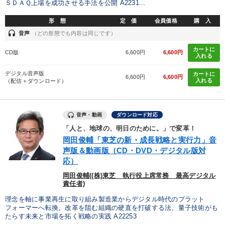
ＳＤＡＱ上場を成功させる手法を公開 A2231...
形 態
定 価
会員価格
購 入
headset
音声
（どの形態でも内容は同じです）
カートに
CD版
6,600円
6,600円
入れる
デジタル音声版
カートに
6,600円
6,600円
入れる
（配信＋ダウンロード）
音声・動画
ダウンロード対応
「人と、地球の、明日のために。」で変革！
岡田俊輔「東芝の新・成長戦略と実行力」音
声版＆動画版（CD・DVD・デジタル版対
応）
岡田俊輔((株)東芝 執行役上席常務 最高デジタル
責任者)
理念を軸に事業再生に取り組み製造業からデジタル時代のプラット
フォーマーへ転換。改革を阻む組織の硬直を打破する法、量子技術がも
たらす未来と市場を拓く戦略の実践 A22253