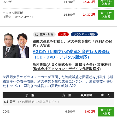
カートに
DVD版
14,300円
14,300円
入れる
デジタル動画版
カートに
14,300円
14,300円
入れる
（配信＋ダウンロード）
音声・動画
人気
ダウンロード対応
組織の硬直を打破し、次の事業を生む「両利きの経
営」の実践
AGCの《組織文化の変革》音声版＆映像版
（CD・DVD・デジタル版対応）
島村琢哉(ＡＧＣ株式会社 取締役会長)
・
加藤雅則
(株式会社アクション・デザイン代表取締役)
世界最大手のガラスメーカーが直面した連続減益と閉塞感を打破する組
織変革への着手着眼、次の事業を生む成長エンジン…。連続増益へ導い
たトップの「両利きの経営」の実践の軌跡 A22...
形 態
定 価
会員価格
購 入
headset
音声
（どの形態でも内容は同じです）
カートに
CD版
6,600円
6,600円
入れる