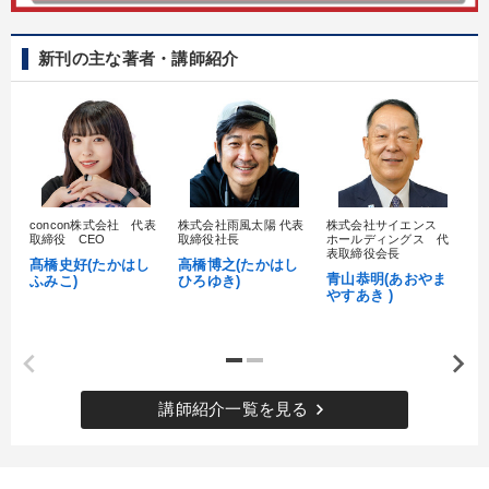
新刊の主な著者・講師紹介
concon株式会社 代表
株式会社雨風太陽 代表
株式会社サイエンス
髙
取締役 CEO
取締役社長
ホールディングス 代
村
表取締役会長
髙橋史好(たかはし
高橋博之(たかはし
し
青山恭明(あおやま
ふみこ)
ひろゆき)
やすあき )
keyboard_arrow_right
講師紹介一覧を見る