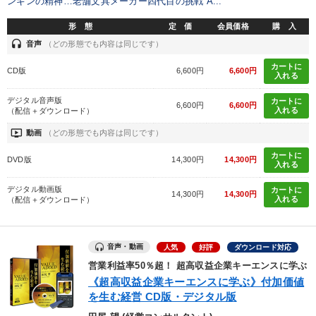
ンギンの精神…老舗文具メーカー四代目の挑戦 A...
業種
形 態
定 価
会員価格
購 入
headset
音声
（どの形態でも内容は同じです）
製造業
卸売・小売・飲食業
建設・不動産業
カートに
CD版
6,600円
6,600円
入れる
IT・サービス・金融業
コンサルタント
専門家
デジタル音声版
カートに
6,600円
6,600円
入れる
（配信＋ダウンロード）
キーワード
ondemand_video
動画
（どの形態でも内容は同じです）
カートに
DVD版
14,300円
14,300円
入れる
金利
ブランディング
経済予測
デジタル動画版
カートに
14,300円
14,300円
デジタルマーケティング
投資
スポーツ関係
入れる
（配信＋ダウンロード）
※「更新」を押すと「テーマ」「キーワード」を更新いただけます。
音声・動画
人気
好評
ダウンロード対応
営業利益率50％超！ 超高収益企業キーエンスに学ぶ
経営音声・動画を探す
ondemand_video
refresh
更新する
《超高収益企業キーエンスに学ぶ》付加価値
を生む経営 CD版・デジタル版
全国経営者セミナー収録物以外の経営教材（全762タイトル）からお探
しいただけます