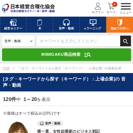
menu
0
ログイン
カート
メニュー
キーワードを入力して探す
edit
経営
セミナー
本
音声・動画
eラーニング
初めての方
へ
search
デジタル版対応のみ検索結果に表示する
manage_search
MIMIGAKU商品検索
search
上記の条件で検索
TOP
" [タグ・キーワードから探す（キーワード）：上場企業] "の検索結果
[タグ・キーワードから探す（キーワード）：上場企業]の 音
声・動画
講演収録物を探す
mic
refresh
更新する
120件
1～20
中
を表示
全国経営者セミナー講演収録物（全1315タイトル）からお探しいただけ
ます
※価格はすべて税込み(10%)です
カテゴリー
音声・動画
裸一貫、女性起業家のビジネス戦記