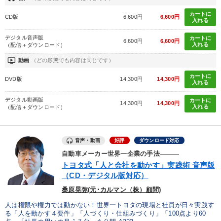
カートに
CD版
6,600円
6,600円
入れる
デジタル音声版
カートに
6,600円
6,600円
入れる
（配信＋ダウンロード）
ondemand_video
動画
（どの形態でも内容は同じです）
カートに
DVD版
14,300円
14,300円
入れる
デジタル動画版
カートに
14,300円
14,300円
入れる
（配信＋ダウンロード）
音声・動画
好評
ダウンロード対応
自動車メーカー世界一企業の手法―――
トヨタ式「人と会社を動かす」実践術 音声版
（CD・デジタル版対応）
桑原晃弥(元･カルマン（株）顧問)
人は権限や権力では動かない！世界一トヨタの現場と社員が日々実践す
る「人を動かす４要件」「人づくり・仕組みづくり」「100点より60