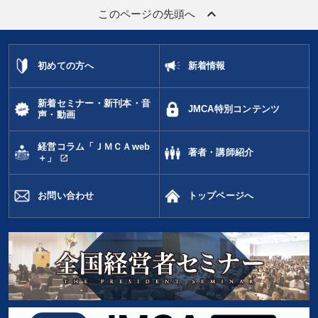
keyboard_arrow_up
このページの先頭へ
初めての方へ
新着情報
新着セミナー・新刊本・音
JMCA特別コンテンツ
声・動画
経営コラム「ＪＭＣＡweb
著者・講師紹介
open_in_new
＋」
お問い合わせ
トップページへ