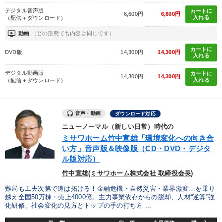
デジタル音声版
カートに
6,600円
6,600円
入れる
（配信＋ダウンロード）
ondemand_video
動画
（どの形態でも内容は同じです）
カートに
DVD版
14,300円
14,300円
入れる
デジタル動画版
カートに
14,300円
14,300円
入れる
（配信＋ダウンロード）
音声・動画
ダウンロード対応
ニューノーマル（新しい日常）時代の
ミサワホーム竹中宣雄「環境変化への向き合
い方」音声版＆映像版（CD・DVD・デジタ
ル版対応）
竹中宣雄(ミサワホーム株式会社 取締役会長)
難局も工夫次第で道は拓ける！金融危機・自然災害・業界激変…を乗り
越え全国50万棟・売上4000億。主力事業依存からの脱却、人材“逆算”強
化研修、社会変化の見方とトップの手の打ち方 ...