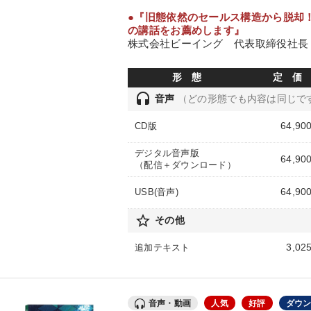
●『旧態依然のセールス構造から脱却
の講話をお薦めします』
株式会社ビーイング 代表取締役社長 
形 態
定 価
headset
音声
（どの形態でも内容は同じで
64,90
CD版
デジタル音声版
64,90
（配信＋ダウンロード）
64,90
USB(音声)
star_border
その他
3,02
追加テキスト
音声・動画
人気
好評
ダウ