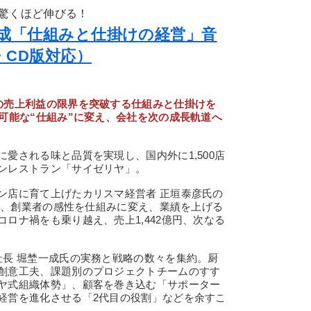
驚くほど伸びる！
一成「仕組みと仕掛けの経営」音
・CD版対応）
の売上利益の限界を突破する仕組みと仕掛けを
可能な“仕組み”に変え、会社を次の成長軌道へ
愛される味と品質を実現し、国内外に1,500店
ンレストラン「サイゼリヤ」。
店に育て上げたカリスマ経営者 正垣泰彦氏の
から、創業者の感性を仕組みに変え、業績を上げる
ロナ禍をも乗り越え、売上1,442億円、次なる
長 堀埜一成氏の実務と戦略の数々を集約。厨
創意工夫、課題別のプロジェクトチームのすす
ヤ式組織体勢」、顧客を巻き込む「サポーター
経営を進化させる「2代目の役割」などを余すこ