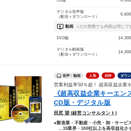
6,60
CD版
デジタル音声版
6,60
（配信＋ダウンロード）
ondemand_video
動画
（どの形態でも内容は同じで
14,30
DVD版
デジタル動画版
14,30
（配信＋ダウンロード）
音声・動画
人気
好評
ダウ
営業利益率50％超！ 超高収益企業
《超高収益企業キーエン
CD版・デジタル版
田尻 望 (経営コンサルタント)
●製造業・不動産・小売・卸・サービ
…15業界・100社以上を高収益化さ