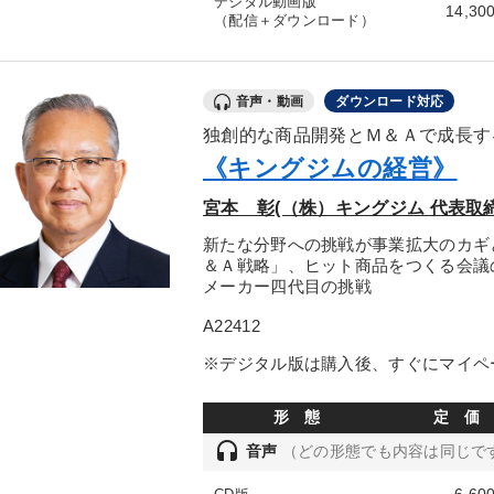
デジタル動画版
14,30
（配信＋ダウンロード）
音声・動画
ダウンロード対応
独創的な商品開発とＭ＆Ａで成長す
《キングジムの経営》
宮本 彰(（株）キングジム 代表取
新たな分野への挑戦が事業拡大のカギ
＆Ａ戦略」、ヒット商品をつくる会議
メーカー四代目の挑戦
A22412
※デジタル版は購入後、すぐにマイペ
形 態
定 価
headset
音声
（どの形態でも内容は同じで