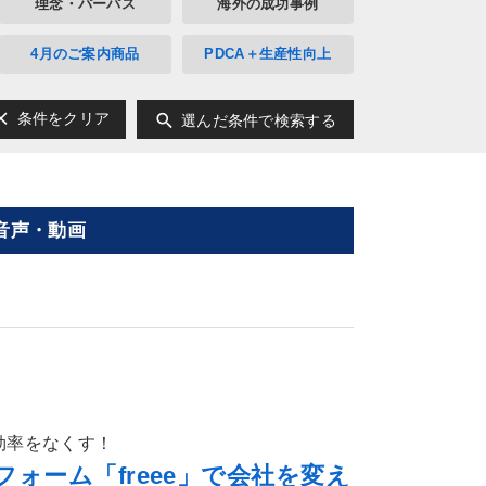
理念・パーパス
海外の成功事例
4月のご案内商品
PDCA＋生産性向上
ear
search
条件をクリア
選んだ条件で検索する
音声・動画
効率をなくす！
ォーム「freee」で会社を変え