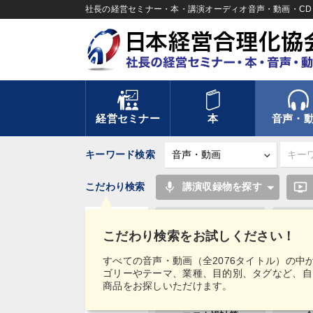
社長の経営セミナー・本・講演オーディオ音声・動画・CD＆
経営セミナー
本
音声・
キーワード検索
mic
ondemand_video
こだわり検索
講演収録物を探す
稲盛和夫
こだわり検索をお試しください！
交渉
タグ・
すべての音声・動画（全2076タイトル）の中
キーワード
ゴリーやテーマ、業種、目的別、タグなど、自
インフレ対策・値上げ
商品をお探しいただけます。