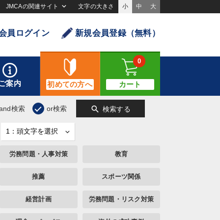
JMCAの関連サイト
文字の大きさ
小
中
大
会員ログイン
新規会員登録（無料）
0
ご案内
初めての方へ
カート
search
and検索
or検索
検索する
労務問題・人事対策
教育
推薦
スポーツ関係
経営計画
労務問題・リスク対策