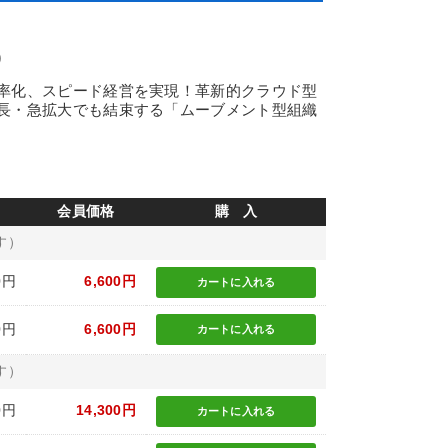
)
率化、スピード経営を実現！革新的クラウド型
長・急拡大でも結束する「ムーブメント型組織
会員価格
購 入
す）
0円
6,600円
カートに
入れる
0円
6,600円
カートに
入れる
す）
0円
14,300円
カートに
入れる