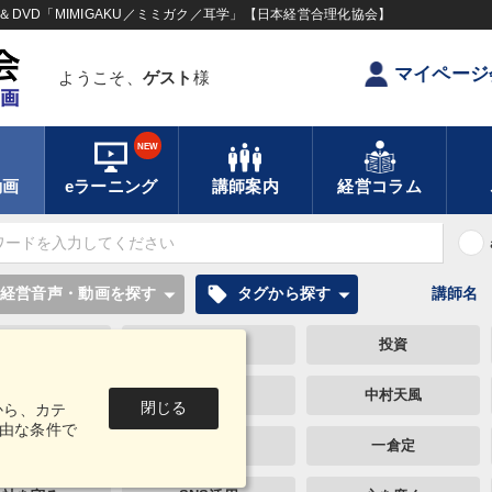
DVD「MIMIGAKU／ミミガク／耳学」【日本経営合理化協会】
マイページ
ようこそ、
ゲスト
様
NEW
動画
eラーニング
講師案内
経営コラム
local_offer
経営音声・動画を探す
タグから探す
講師名
未来先見
企業成長
投資
デザイン
プロ経営者
中村天風
閉じる
から、カテ
由な条件で
賃金制度
早分かり
一倉定