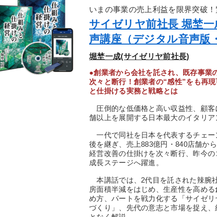
いまの事業の売上利益を限界突破！
サイゼリヤ前社長 堀埜
声講座（デジタル音声版
堀埜一成(サイゼリヤ前社長)
●創業者から会社を託され、既存事業
次々と断行！創業者の“感性”をも再現
と仕掛ける実務と戦略とは
圧倒的な低価格と高い収益性、顧客に
舗以上を展開する日本最大のイタリア
一代で同社を日本を代表するチェーン
後を継ぎ、売上883億円・840店舗
経営改善の仕掛けを次々断行、昨今のコ
成長ステージへ躍進。
本講話では、2代目を託された辣腕社
房面積半減をはじめ、生産性を高める
め方、パートを戦力化する「サイゼリ
づくり」、先代の意志と市場を捉え、
となく解説。