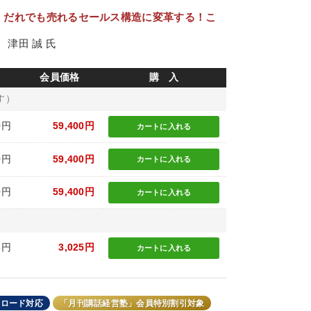
！だれでも売れるセールス構造に変革する！こ
津田 誠 氏
会員価格
購 入
す）
0円
59,400円
カートに
入れる
0円
59,400円
カートに
入れる
0円
59,400円
カートに
入れる
5円
3,025円
カートに
入れる
ンロード対応
「月刊講話経営塾」会員特別割引対象