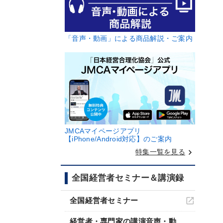
「音声・動画」による商品解説・ご案内
JMCAマイページアプリ
【iPhone/Android対応】のご案内
keyboard_arrow_right
特集一覧を見る
全国経営者セミナー＆講演録
全国経営者セミナー
経営者・専門家の講演音声・動