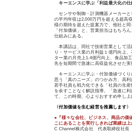
キーエンスに学ぶ「利益最大化の仕
センサや制御・計測機器メーカーとし
の平均年収は2,000万円を超える超
様の期待を超えた提案力で、他社と同
「付加価値」と、営業担当はもちろん
仕組みにある。
本講話は、同社で技術営業として活
り・サービス業の月利益１億円向上、
ター業の月売上1.4億円向上、食品加工
先を短期間で急速に高収益化させた実
キーエンスに学ぶ・付加価値づくり
思う「真のニーズ」のつかみ方、高利
若手社員も戦力化できる「社員の生産
を余すことなく解説指導。「急速に利
て、この時期、心よりおすすめ申し上
〈付加価値を生む経営を推薦します〉
●『様々な会社、ビジネス、商品の価
こにあることを実行しきれば業績は上
C Channel株式会社 代表取締役社長