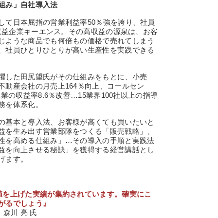
組み」自社導入法
て日本屈指の営業利益率50％強を誇り、社員
高収益企業キーエンス。その高収益の源泉は、お客
じような商品でも何倍もの価格で売れてしまう
、社員ひとりひとりが高い生産性を実践できる
躍した田尻望氏がその仕組みをもとに、小売
不動産会社の月売上164％向上、コールセン
業の収益率8.6％改善…15業界100社以上の指導
務を体系化。
の基本と導入法、お客様が高くても買いたいと
益を生み出す営業部隊をつくる「販売戦略」、
性を高める仕組み」…その導入の手順と実践法
益を向上させる秘訣」を獲得する経営講話とし
げます。
値を上げた実績が集約されています。確実にこ
がるでしょう』
 森川 亮 氏