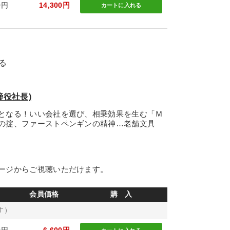
0円
14,300円
カートに
入れる
る
締役社長)
となる！いい会社を選び、相乗効果を生む「Ｍ
の掟、ファーストペンギンの精神…老舗文具
ージからご視聴いただけます。
会員価格
購 入
す）