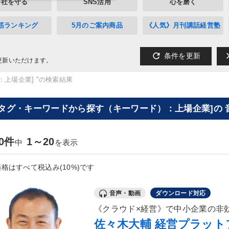
会社を守る
SNS活用
心を磨く
筋ランキング
5月のご案内商品
《人気》月刊講話経営塾
refresh
cl
条件を更新
更新いただけます。
：上場企業] "の検索結果
[タグ・キーワードから探す（キーワード）：上場企業]の 
20件
1～20
中
を表示
格はすべて税込み(10%)です
音声・動画
ダウンロード対応
《クラウド×経営》で中小企業の非
佐々木大輔 経営プラットフ