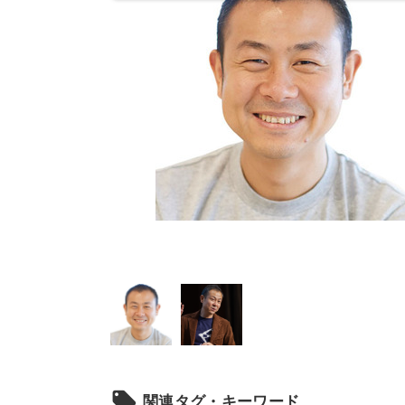
local_offer
関連タグ・キーワード