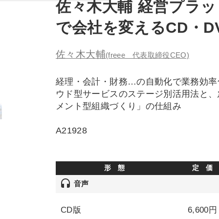
佐々木大輔 経営プラット
で会社を変えるCD・D
佐々木大輔
(freee 代表取締役CEO)
経理・会計・財務…の自動化で業務効率
ウド型サービスのステージ別活用法と、
メント型組織づくり」の仕組み
A21928
形 態
定 価
headset
音声
CD版
6,600円