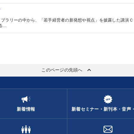
画
イブラリーの中から、「若手経営者の新発想や視点」を披露した講演Ｃ
..
keyboard_arrow_up
このページの先頭へ
新着情報
新着セミナー・新刊本・音声