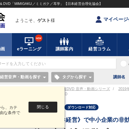
DVD「MIMIGAKU／ミミガク／耳学」【日本経営合理化協会】
マイページ
ようこそ、
ゲスト
様
NEW
動画
eラーニング
講師案内
経営コラム
local_offer
経営音声・動画を探す
タグから探す
講師名
／耳学】全国経営者セミナー講演CD・講演DVD 音声・動画シリーズ
201
ム「freee」で会社を変えるCD・DVD
閉じる
から、カテ
音声・動画
ダウンロード対応
由な条件で
《クラウド×経営》で中小企業の非