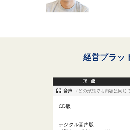
経営プラット
形 態
headset
音声
（どの形態でも内容は同じ
CD版
デジタル音声版