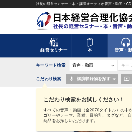
社長の経営セミナー・本・講演オーディオ音声・動画・CD＆
経営セミナー
本
音声・
キーワード検索
mic
ondemand_video
こだわり検索
講演収録物を探す
TOP
音声・動画
【MIMIGAKU／ミミガク
（ストリーミング）
佐々木大輔 経営プラットフォー
こだわり検索をお試しください！
すべての音声・動画（全2076タイトル）の中
ゴリーやテーマ、業種、目的別、タグなど、自
商品をお探しいただけます。