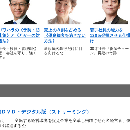
パワハラの《予防・防
売上の８割を占める
若手社員の能力を
止策》と《万が一の対
《優良顧客を逃さない
120％発揮させる仕
処法》
方法》
け
社長・役員・管理職必
新規顧客獲得だけに目
30才社長『倒産チェー
聴！会社を守り、強く
を向けるな！
ン』再建の奇跡
する
講演ＤＶＤ・デジタル版（ストリーミング）
拓く！ 変転する経営環境を捉え企業を変革し飛躍させた名経営者、
躍進する企...