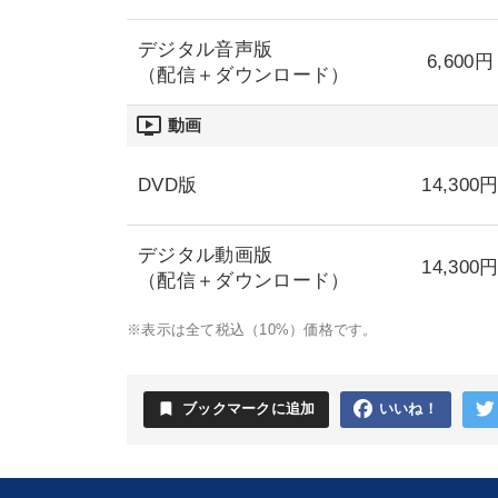
デジタル音声版
6,600円
（配信＋ダウンロード）
ondemand_video
動画
DVD版
14,300
デジタル動画版
14,300
（配信＋ダウンロード）
※表示は全て税込（10%）価格です。
bookmark
ブックマークに追加
いいね！