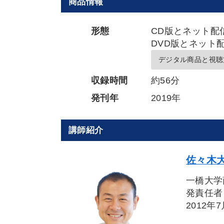
商品情報
形態
CD版とネット配
DVD版とネット
デジタル商品と視聴
収録時間
約56分
発刊年
2019年
講師紹介
佐々木大
一橋大学
発責任者
2012年