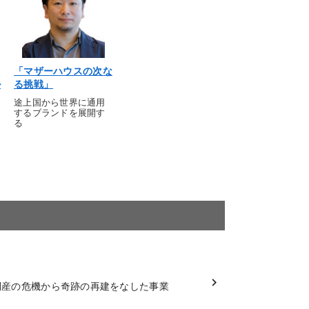
「マザーハウスの次な
掛
る挑戦」
途上国から世界に通用
するブランドを展開す
る
倒産の危機から奇跡の再建をなした事業