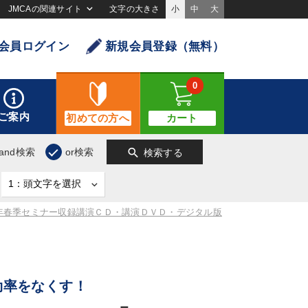
JMCAの関連サイト
文字の大きさ
小
中
大
会員ログイン
新規会員登録（無料）
0
ご案内
初めての方へ
カート
search
and検索
or検索
検索する
9年春季セミナー収録講演ＣＤ・講演ＤＶＤ・デジタル版
効率をなくす！