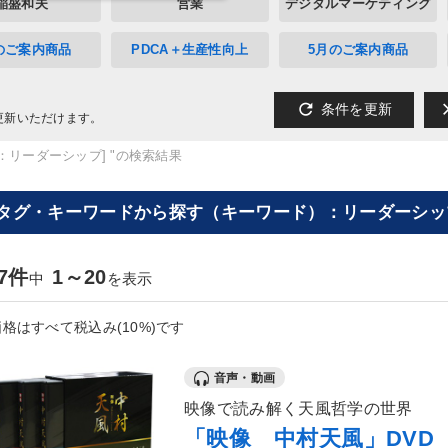
稲盛和夫
営業
デジタルマーケティング
のご案内商品
PDCA＋生産性向上
5月のご案内商品
refresh
cl
条件を更新
更新いただけます。
：リーダーシップ] "の検索結果
[タグ・キーワードから探す（キーワード）：リーダーシップ
77件
1～20
中
を表示
格はすべて税込み(10%)です
音声・動画
映像で読み解く天風哲学の世界
「映像 中村天風」DVD