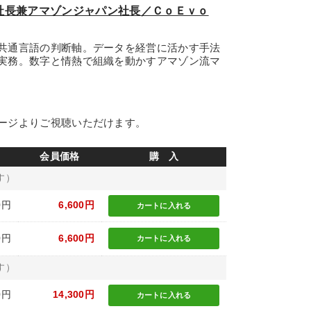
副社長兼アマゾンジャパン社長／ＣｏＥｖｏ
共通言語の判断軸。データを経営に活かす手法
実務。数字と情熱で組織を動かすアマゾン流マ
ージよりご視聴いただけます。
会員価格
購 入
す）
0円
6,600円
カートに
入れる
0円
6,600円
カートに
入れる
す）
0円
14,300円
カートに
入れる