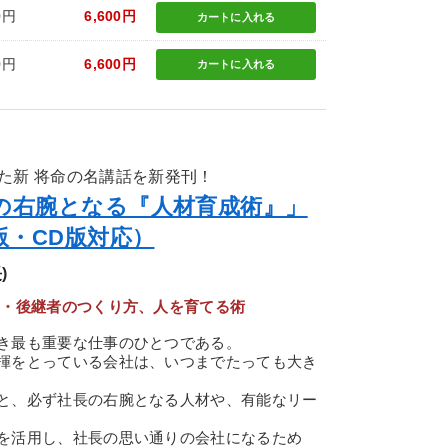
0円
6,600円
カートに
入れる
0円
6,600円
カートに
入れる
た新 将命の名講話を新発刊！
の右腕となる『人材育成術』」
版・CD版対応）
)
ー・後継者のつくり方、人を育てる術
き最も重要な仕事のひとつである。
揮をとっている会社は、いつまでたっても大き
と、必ず社長の右腕となる人材や、有能なリー
を活用し、社長の思い通りの会社になるため