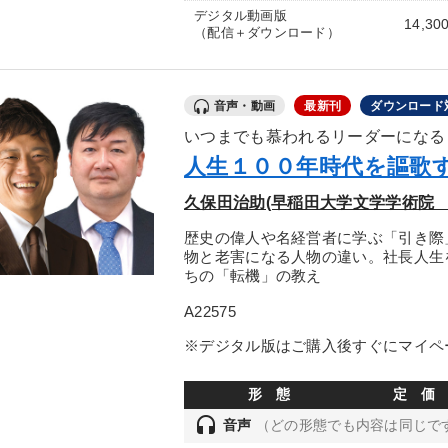
デジタル動画版
14,30
（配信＋ダウンロード）
音声・動画
最新刊
ダウンロード
いつまでも慕われるリーダーになる
人生１００年時代を謳歌
久保田治助(早稲田大学文学学術院 
歴史の偉人や名経営者に学ぶ「引き際
物と老害になる人物の違い。社長人生
ちの「転機」の教え
A22575
※デジタル版はご購入後すぐにマイペ
形 態
定 価
headset
音声
（どの形態でも内容は同じで