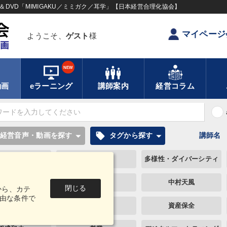
DVD「MIMIGAKU／ミミガク／耳学」【日本経営合理化協会】
マイページ
ようこそ、
ゲスト
様
NEW
動画
eラーニング
講師案内
経営コラム
local_offer
経営音声・動画を探す
タグから探す
講師名
教育
ベンチャー
多様性・ダイバーシティ
節税
中小企業
中村天風
閉じる
から、カテ
由な条件で
ロナ禍対策
銀行交渉
資産保全