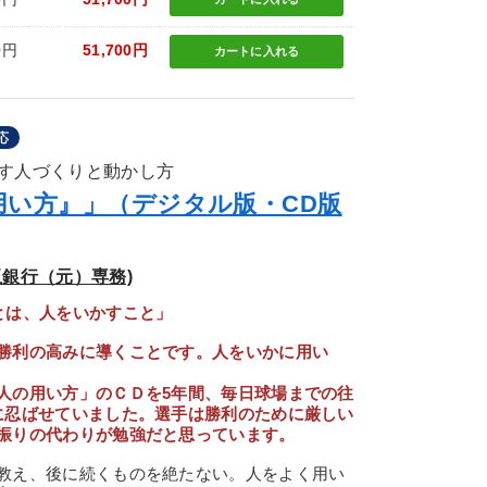
0円
51,700円
カートに
入れる
応
す人づくりと動かし方
用い方』」（デジタル版・CD版
銀行（元）専務)
とは、人をいかすこと」
勝利の高みに導くことです。人をいかに用い
人の用い方」のＣＤを5年間、毎日球場までの往
に忍ばせていました。選手は勝利のために厳しい
振りの代わりが勉強だと思っています。
教え、後に続くものを絶たない。人をよく用い