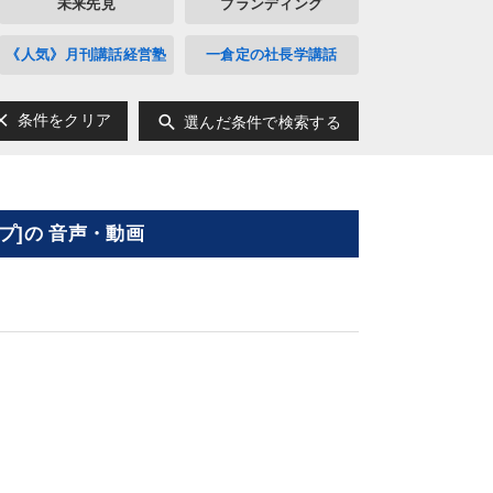
未来先見
ブランディング
《人気》月刊講話経営塾
一倉定の社長学講話
ear
search
条件をクリア
選んだ条件で検索する
]の 音声・動画