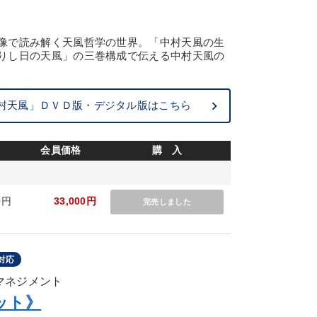
像で読み解く天風哲学の世界。「中村天風の生
りし日の天風」の三巻構成で伝える中村天風の
村天風」ＤＶＤ版・デジタル版はこちら
会員価格
購 入
0円
33,000円
完売しました
対応
のマネジメント
ット》