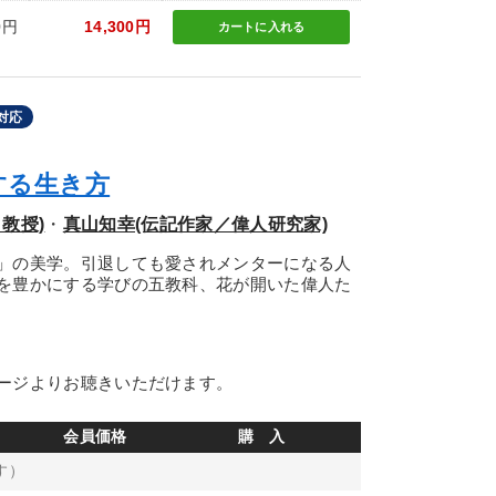
0円
14,300円
カートに
入れる
対応
する生き方
教授)
・
真山知幸(伝記作家／偉人研究家)
」の美学。引退しても愛されメンターになる人
を豊かにする学びの五教科、花が開いた偉人た
ージよりお聴きいただけます。
会員価格
購 入
す）