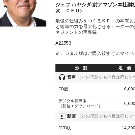
ジェフ ハヤシダ(前アマゾン本社
㈱ ＣＥＯ)
最強の仕組みをつくるＫＰＩの本質と
と組織の力を最大化させるリーダーの
ネジメントの実践録
A22553
※デジタル版はご購入後すぐにマイペ
形 態
定 価
headset
音声
（どの形態でも内容は同じで
6,60
CD版
デジタル音声版
6,60
（配信＋ダウンロード）
ondemand_video
動画
（どの形態でも内容は同じで
14,30
DVD版