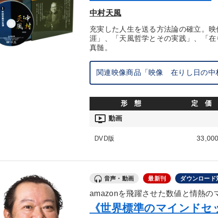
中村天風
充実した人生を送る方法論の確立。映
涯」、「天風哲学とその実践」、「在
真髄。
関連映像商品「映像 在りし日の中
形 態
定 価
ondemand_video
動画
33,00
DVD版
音声・動画
最新刊
ダウンロード
amazonを飛躍させた数値と情熱
《世界標準のマインドセ