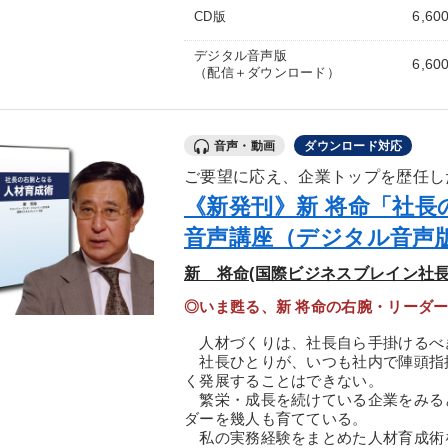
6,60
CD版
デジタル音声版
6,60
（配信＋ダウンロード）
音声・動画
ダウンロード対応
ご要望に応え、企業トップを歴任し
《新発刊》新 将命「社長
音声講座（デジタル音声
新 将命(国際ビジネスブレイン社長
◎いま甦る、新 将命の右腕・リーダ
人材づくりは、社長自ら手掛けるべ
社長ひとりが、いつも社内で陣頭指
く発展することはできない。
繁栄・成長を続けている企業をみる
ダーを幾人も育てている。
私の実務経験をまとめた人材育成術