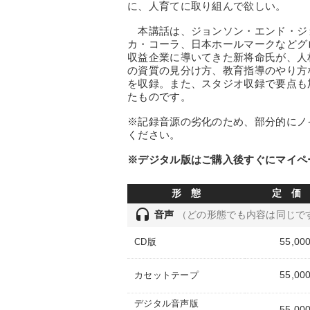
に、人育てに取り組んで欲しい。
本講話は、ジョンソン・エンド・ジ
カ・コーラ、日本ホールマークなどグ
収益企業に導いてきた新将命氏が、人
の資質の見分け方、教育指導のやり方
を収録。また、スタジオ収録で要点も
たものです。
※記録音源の劣化のため、部分的にノ
ください。
※デジタル版はご購入後すぐにマイペ
形 態
定 価
headset
音声
（どの形態でも内容は同じで
55,00
CD版
55,00
カセットテープ
デジタル音声版
55,00