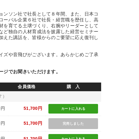
ョンソン社で社長として８年間、また、日本コ
ローバル企業６社で社長・経営職を歴任し、高
材を育てる土壌づくり、右腕やリーダーとして
など独自の人材育成法を披露した経営セミナー
加えた講話を、皆様からのご要望に応え復刊し
イズや音飛びがございます。あらかじめご了承
ージでお聞きいただけます。
会員価格
購 入
す）
0円
51,700円
カートに
入れる
0円
51,700円
完売しました
0円
51,700円
カートに
入れる