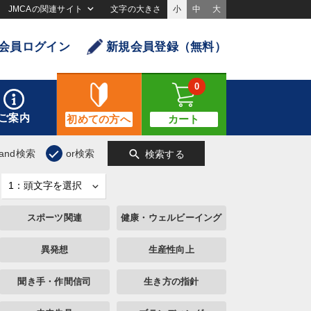
JMCAの関連サイト
文字の大きさ
小
中
大
会員ログイン
新規会員登録（無料）
0
ご案内
初めての方へ
カート
search
and検索
or検索
検索する
スポーツ関連
健康・ウェルビーイング
異発想
生産性向上
聞き手・作間信司
生き方の指針