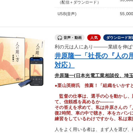
（配信＋ダウンロード）
55,00
USB(音声)
音声・動画
人気
ダウンロード対
利の元は人にあり―――業績を伸ば
井原隆一「社長の『人の
対応）
井原隆一(日本光電工業相談役、埼玉
●栗山英樹氏 推薦！「組織をいかす
監督の仕事は、選手の心を動かし、
て、信頼感を高めるか―――
その答えを求めて、私は井原さんの「
復2時間、車の中で聴き、本をカバン
練習をしているわけですから、私は素
人をよく用いる者は、まず人を選び、