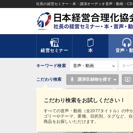
社長の経営セミナー・本・講演オーディオ音声・動画・CD＆
経営セミナー
本
音声・
キーワード検索
mic
ondemand_video
こだわり検索
講演収録物を探す
不動産
こだわり検索をお試しください！
創業者
タグ・
すべての音声・動画（全2077タイトル）の中
キーワード
ゴリーやテーマ、業種、目的別、タグなど、自
交渉
コ
商品をお探しいただけます。