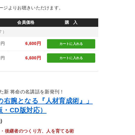
ージよりお聴きいただけます。
会員価格
購 入
す）
0円
6,600円
カートに
入れる
0円
6,600円
カートに
入れる
た新 将命の名講話を新発刊！
の右腕となる『人材育成術』」
版・CD版対応）
)
ー・後継者のつくり方、人を育てる術