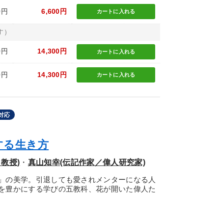
0円
6,600円
カートに
入れる
す）
0円
14,300円
カートに
入れる
0円
14,300円
カートに
入れる
対応
する生き方
教授)
・
真山知幸(伝記作家／偉人研究家)
」の美学。引退しても愛されメンターになる人
を豊かにする学びの五教科、花が開いた偉人た