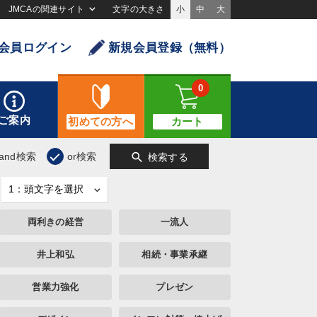
JMCAの関連サイト
文字の大きさ
小
中
大
会員ログイン
新規会員登録（無料）
0
ご案内
初めての方へ
カート
search
and検索
or検索
検索する
両利きの経営
一流人
井上和弘
相続・事業承継
営業力強化
プレゼン