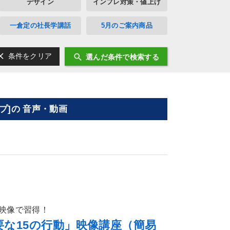
デザイン
インフレ対策・値上げ
一倉定の社長学講話
5月のご案内商品
ear
search
条件をクリア
選んだ条件で検索する
]の 音声・動画
映像で習得！
な15の行動」映像講座（簡易