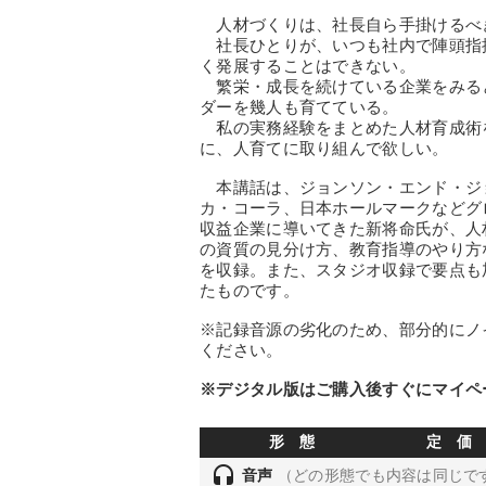
人材づくりは、社長自ら手掛けるべ
社長ひとりが、いつも社内で陣頭指
く発展することはできない。
繁栄・成長を続けている企業をみる
ダーを幾人も育てている。
私の実務経験をまとめた人材育成術
に、人育てに取り組んで欲しい。
本講話は、ジョンソン・エンド・ジ
カ・コーラ、日本ホールマークなどグ
収益企業に導いてきた新将命氏が、人
の資質の見分け方、教育指導のやり方
を収録。また、スタジオ収録で要点も
たものです。
※記録音源の劣化のため、部分的にノ
ください。
※デジタル版はご購入後すぐにマイペ
形 態
定 価
headset
音声
（どの形態でも内容は同じで