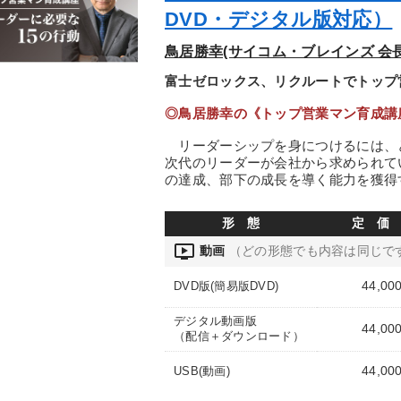
DVD・デジタル版対応）
鳥居勝幸(サイコム・ブレインズ 会長
富士ゼロックス、リクルートでトップ
◎鳥居勝幸の《トップ営業マン育成講
リーダーシップを身につけるには、
次代のリーダーが会社から求められて
の達成、部下の成長を導く能力を獲得
形 態
定 価
ondemand_video
動画
（どの形態でも内容は同じで
44,00
DVD版(簡易版DVD)
デジタル動画版
44,00
（配信＋ダウンロード）
44,00
USB(動画)