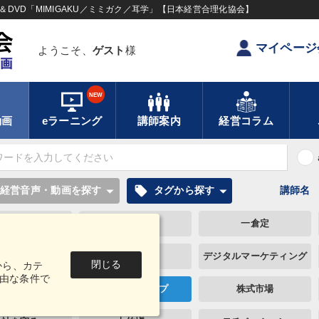
DVD「MIMIGAKU／ミミガク／耳学」【日本経営合理化協会】
マイページ
ようこそ、
ゲスト
様
NEW
動画
eラーニング
講師案内
経営コラム
local_offer
経営音声・動画を探す
タグから探す
講師名
通販
松下幸之助
一倉定
政治家
株式投資
デジタルマーケティング
閉じる
から、カテ
由な条件で
思考法
リーダーシップ
株式市場