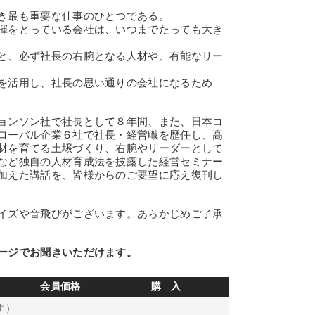
き最も重要な仕事のひとつである。
揮をとっている会社は、いつまでたっても大き
と、必ず社長の右腕となる人材や、有能なリー
を活用し、社長の思い通りの会社になるため
ョンソン社で社長として８年間、また、日本コ
ローバル企業６社で社長・経営職を歴任し、高
材を育てる土壌づくり、右腕やリーダーとして
など独自の人材育成法を披露した経営セミナー
加えた講話を、皆様からのご要望に応え復刊し
イズや音飛びがございます。あらかじめご了承
ージでお聞きいただけます。
会員価格
購 入
す）