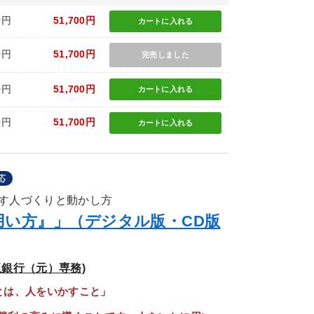
0円
51,700円
カートに
入れる
0円
51,700円
完売しました
0円
51,700円
カートに
入れる
0円
51,700円
カートに
入れる
応
す人づくりと動かし方
用い方』」（デジタル版・CD版
銀行（元）専務)
とは、人をいかすこと」