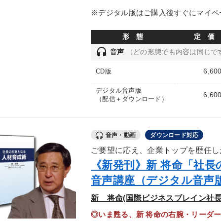
※デジタル版はご購入後すぐにマイペ
形 態
定 価
headset
音声
（どの形態でも内容は同じで
6,60
CD版
デジタル音声版
6,60
（配信＋ダウンロード）
音声・動画
ダウンロード対応
ご要望に応え、企業トップを歴任し
《新発刊》新 将命「社長
音声講座（デジタル音声
新 将命(国際ビジネスブレイン社長
◎いま甦る、新 将命の右腕・リーダ