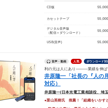
55,00
CD版
55,00
カセットテープ
デジタル音声版
55,00
（配信＋ダウンロード）
55,00
USB(音声)
音声・動画
人気
ダウンロード対
利の元は人にあり―――業績を伸ば
井原隆一「社長の『人の
対応）
井原隆一(日本光電工業相談役、埼玉
●栗山英樹氏 推薦！「組織をいかす