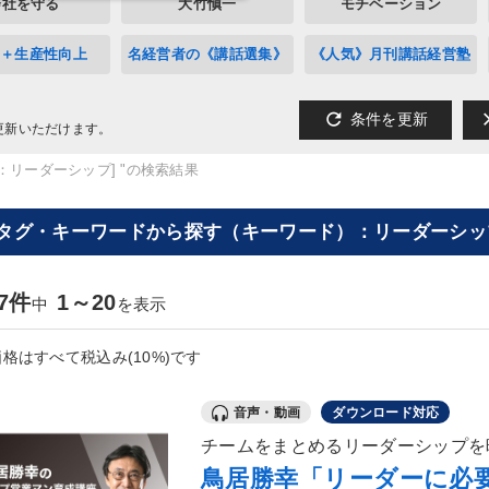
会社を守る
大竹愼一
モチベーション
A＋生産性向上
名経営者の《講話選集》
《人気》月刊講話経営塾
refresh
cl
条件を更新
更新いただけます。
：リーダーシップ] "の検索結果
[タグ・キーワードから探す（キーワード）：リーダーシップ
77件
1～20
中
を表示
格はすべて税込み(10%)です
音声・動画
ダウンロード対応
チームをまとめるリーダーシップを
鳥居勝幸「リーダーに必要