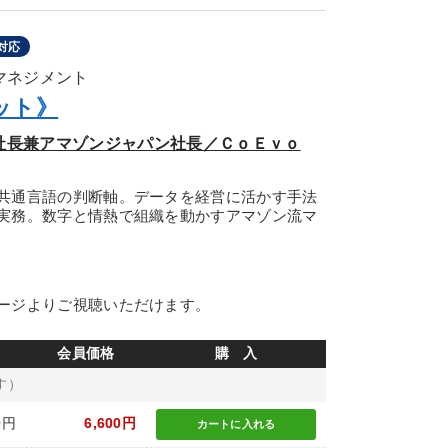
対応
のマネジメント
ット》
副社長兼アマゾンジャパン社長／ＣｏＥｖｏ
共通言語の判断軸。データを経営に活かす手法
実務。数字と情熱で組織を動かすアマゾン流マ
ージよりご視聴いただけます。
会員価格
購 入
す）
0円
6,600円
カートに
入れる