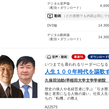
デジタル音声版
6,60
（配信＋ダウンロード）
ondemand_video
動画
（どの形態でも内容は同じで
14,30
DVD版
デジタル動画版
14,30
（配信＋ダウンロード）
音声・動画
最新刊
ダウンロード
いつまでも慕われるリーダーになる
人生１００年時代を謳歌
久保田治助(早稲田大学文学学術院 
歴史の偉人や名経営者に学ぶ「引き際
物と老害になる人物の違い。社長人生
ちの「転機」の教え
A22575