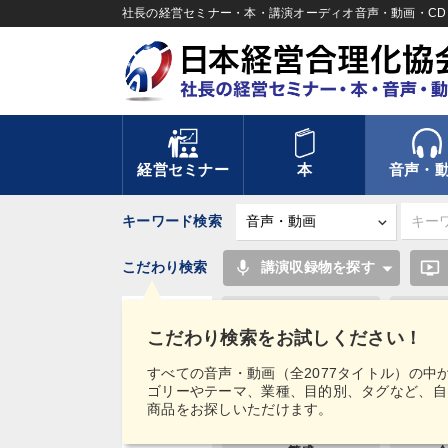
社長の経営セミナー・本・講演オーディオ音声・動画・CD＆
経営セミナー
本
音声・
キーワード検索
mic
ondemand_video
こだわり検索
講演収録物を探す
稲盛和夫
こだわり検索をお試しください！
賃金制度
タグ・
すべての音声・動画（全2077タイトル）の中
キーワード
ゴリーやテーマ、業種、目的別、タグなど、自
ランチェスター戦略
商品をお探しいただけます。