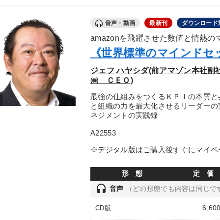
音声・動画
最新刊
ダウンロード
amazonを飛躍させた数値と情熱
《世界標準のマインドセ
ジェフ ハヤシダ(前アマゾン本社
㈱ ＣＥＯ)
最強の仕組みをつくるＫＰＩの本質と
と組織の力を最大化させるリーダーの
ネジメントの実践録
A22553
※デジタル版はご購入後すぐにマイペ
形 態
定 価
headset
音声
（どの形態でも内容は同じで
6,60
CD版