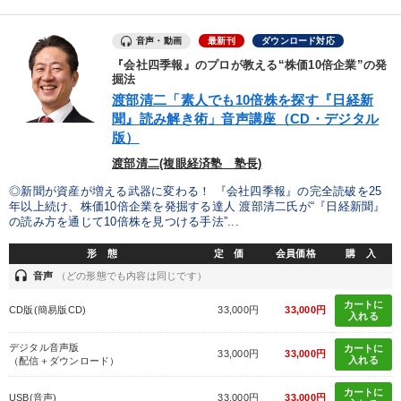
タグ・キーワード
音声・動画
最新刊
ダウンロード対応
『会社四季報』のプロが教える“株価10倍企業”の発
掘法
DX
営業
金融
マーケティング
スポーツ関係
渡部清二「素人でも10倍株を探す『日経新
聞』読み解き術」音声講座（CD・デジタル
仕事術・ビジネスハック
資産運用
対談・座談会
版）
渡部清二(複眼経済塾 塾長)
相続・事業承継
ビジネスモデル
稲盛和夫
◎新聞が資産が増える武器に変わる！ 『会社四季報』の完全読破を25
コロナ禍対策
成功哲学
不動産
両利きの経営
年以上続け、株価10倍企業を発掘する達人 渡部清二氏が“『日経新聞』
の読み方を通じて10倍株を見つける手法”...
ドラッカー
FCビジネス
通販
株式市場
早分かり
形 態
定 価
会員価格
購 入
headset
音声
（どの形態でも内容は同じです）
テレビ・ネットで話題
井上和弘
MBA
株式投資
カートに
CD版(簡易版CD)
33,000円
33,000円
入れる
※「更新」を押すと「タグ・キーワード」を更新いただけます。
デジタル音声版
カートに
33,000円
33,000円
入れる
（配信＋ダウンロード）
カートに
USB(音声)
33,000円
33,000円