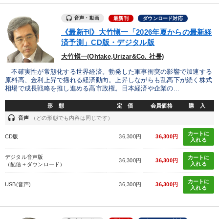
音声・動画
最新刊
ダウンロード対応
【5月】音声・映像
《最新刊》大竹愼一「2026年夏からの最新経
済予測」CD版・デジタル版
2026年春季全国経営者セミナー収録講演ＣＤ・講演ＤＶＤ・デジ
タル版（音声／動画ストリーミング・ダウンロード）
大竹愼一(Ohtake,Urizar&Co. 社長)
成功哲学・人間学
改善・生産性向上
不確実性が常態化する世界経済。勃発した軍事衝突の影響で加速する
原料高、金利上昇で揺れる経済動向。上昇しながらも乱高下が続く株式
相場で成長戦略を推し進める高市政権。日本経済や企業の...
経営リーダーの考え方と戦略を学ぶ
形 態
定 価
会員価格
購 入
全国経営者セミナー収録〈売れ筋・人気ランキング〉＆新刊・好
headset
評講話
音声
（どの形態でも内容は同じです）
カートに
CD版
36,300円
36,300円
【1月】音声・映像
井上和弘の財務力UP
入れる
デジタル音声版
カートに
経営戦略・経営実務
企業戦略に学ぶ
後継社長・アトツギ
36,300円
36,300円
入れる
（配信＋ダウンロード）
【最新刊】時代を超える経営150の言葉＋社長のスピーチ・話材
カートに
USB(音声)
36,300円
36,300円
集２タイトル
入れる
目的別