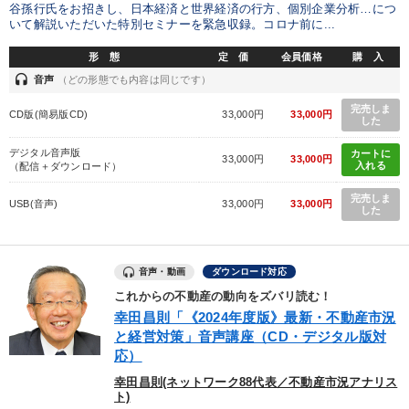
谷孫行氏をお招きし、日本経済と世界経済の行方、個別企業分析…につ
いて解説いただいた特別セミナーを緊急収録。コロナ前に...
形 態
定 価
会員価格
購 入
headset
音声
（どの形態でも内容は同じです）
完売しま
CD版(簡易版CD)
33,000円
33,000円
した
デジタル音声版
カートに
33,000円
33,000円
入れる
（配信＋ダウンロード）
完売しま
USB(音声)
33,000円
33,000円
した
音声・動画
ダウンロード対応
これからの不動産の動向をズバリ読む！
幸田昌則「《2024年度版》最新・不動産市況
と経営対策」音声講座（CD・デジタル版対
応）
幸田昌則(ネットワーク88代表／不動産市況アナリス
ト)