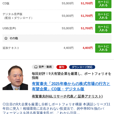
カートに
CD版
55,000円
51,700円
入れる
デジタル音声版
カートに
55,000円
51,700円
入れる
（配信＋ダウンロード）
カートに
USB(音声)
55,000円
51,700円
入れる
star_border
その他
カートに
追加テキスト
4,400円
4,400円
入れる
音声・動画
新刊
ダウンロード対応
毎回好評！9大有望企業を厳選し、ポートフォリオを
指南
有賀泰夫「2025年春からの株式市場の行方と
有望企業」CD版・デジタル版
有賀泰夫(H&Lリサーチ代表／ 証券アナリスト)
◎注目の9大企業を厳選し分析しポートフォリオ構築 本講話シリーズ11
年目に突入！相場環境に左右されない投資法で、的中率80％強のパ
フォーマンスを誇る有賀泰夫氏が、これから注目...