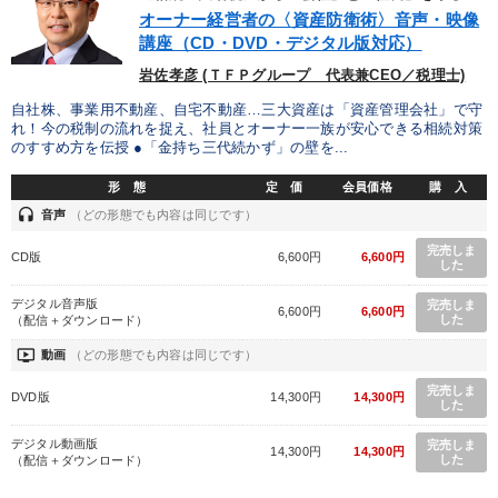
優秀各社の智恵と戦略
事業家のロマンと経営
オーナー経営者の〈資産防衛術〉音声・映像
講座（CD・DVD・デジタル版対応）
若手異才経営者の発想
専門家のアドバイス
岩佐孝彦 (ＴＦＰグループ 代表兼CEO／税理士)
リーダーの器量を学ぶ
自社株、事業用不動産、自宅不動産…三大資産は「資産管理会社」で守
れ！今の税制の流れを捉え、社員とオーナー一族が安心できる相続対策
のすすめ方を伝授 ●「金持ち三代続かず」の壁を...
テーマ
形 態
定 価
会員価格
購 入
headset
音声
（どの形態でも内容は同じです）
【最新刊】精神科医・和田秀樹の「老いない力」＋健康な社長と
会社をつくる厳選講話
完売しま
CD版
6,600円
6,600円
した
マーケティング
井上和弘の財務力UP
デジタル音声版
完売しま
6,600円
6,600円
した
（配信＋ダウンロード）
社員が自律的に動き出す組織づくり
後継社長・アトツギ
ondemand_video
動画
（どの形態でも内容は同じです）
完売しま
数字・税務・決算書
DVD版
14,300円
14,300円
した
デジタル動画版
完売しま
14,300円
14,300円
した
業種
（配信＋ダウンロード）