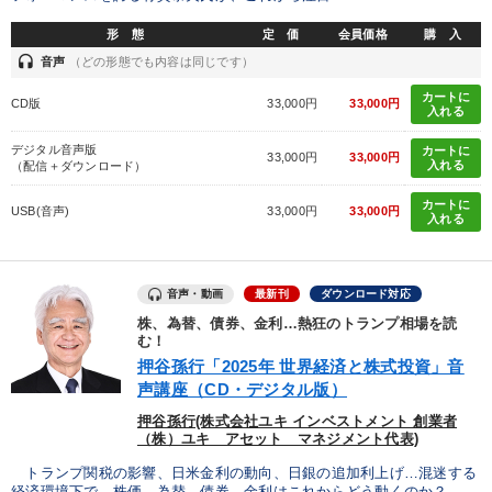
形 態
定 価
会員価格
購 入
headset
音声
（どの形態でも内容は同じです）
カートに
CD版
33,000円
33,000円
入れる
デジタル音声版
カートに
33,000円
33,000円
入れる
（配信＋ダウンロード）
カートに
USB(音声)
33,000円
33,000円
入れる
音声・動画
最新刊
ダウンロード対応
株、為替、債券、金利…熱狂のトランプ相場を読
む！
押谷孫行「2025年 世界経済と株式投資」音
声講座（CD・デジタル版）
押谷孫行(株式会社ユキ インベストメント 創業者
（株）ユキ アセット マネジメント代表)
トランプ関税の影響、日米金利の動向、日銀の追加利上げ…混迷する
経済環境下で、株価、為替、債券、金利はこれからどう動くのか？