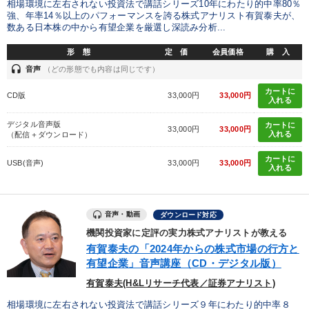
相場環境に左右されない投資法で講話シリーズ10年にわたり的中率80％
強、年率14％以上のパフォーマンスを誇る株式アナリスト有賀泰夫が、
数ある日本株の中から有望企業を厳選し深読み分析...
形 態
定 価
会員価格
購 入
headset
音声
（どの形態でも内容は同じです）
カートに
CD版
33,000円
33,000円
入れる
デジタル音声版
カートに
33,000円
33,000円
入れる
（配信＋ダウンロード）
カートに
USB(音声)
33,000円
33,000円
入れる
音声・動画
ダウンロード対応
機関投資家に定評の実力株式アナリストが教える
有賀泰夫の「2024年からの株式市場の行方と
有望企業」音声講座（CD・デジタル版）
有賀泰夫(H&Lリサーチ代表／証券アナリスト)
相場環境に左右されない投資法で講話シリーズ９年にわたり的中率８