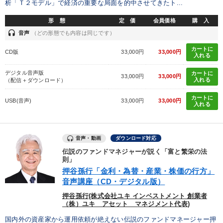
析「Ｔ２モデル」で経済の重要な局面を的中させてきたト...
形 態
定 価
会員価格
購 入
headset
音声
（どの形態でも内容は同じです）
カートに
CD版
33,000円
33,000円
入れる
デジタル音声版
カートに
33,000円
33,000円
入れる
（配信＋ダウンロード）
カートに
USB(音声)
33,000円
33,000円
入れる
音声・動画
ダウンロード対応
伝説のファンドマネジャーが説く「富と繁栄の法
則」
押谷孫行「金利・為替・産業・株価の行方」
音声講座（CD・デジタル版）
押谷孫行(株式会社ユキ インベストメント 創業者
（株）ユキ アセット マネジメント代表)
国内外の資産家から運用依頼が絶えない伝説のファンドマネージャー押