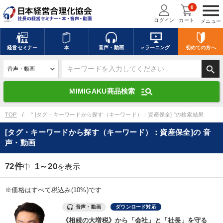
menu
0
ログイン
カート
メニュー
キーワードを入力して探す
edit
経営
セミナー
本
音声・動画
eラーニング
初めての方
へ
search
デジタル版対応のみ検索結果に表示する
manage_search
MIMIGAKU商品検索
search
上記の条件で検索
TOP
" [タグ・キーワードから探す（キーワード）：資産保全] "の検索結果
[タグ・キーワードから探す（キーワード）：資産保全]の 音
声・動画
講演収録物を探す
mic
refresh
更新する
72件
1～20
中
を表示
全国経営者セミナー講演収録物（全1315タイトル）からお探しいただけ
ます
※価格はすべて税込み(10%)です
カテゴリー
音声・動画
ダウンロード対応
《相続の大増税》から「会社」と「社長」を守る