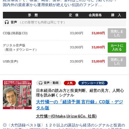
国内外の資産家から運用依頼が絶えない伝説のファンド...
形 態
定 価
会員価格
購 入
headset
音声
（どの形態でも内容は同じです）
完売しま
CD版(簡易版CD)
33,000円
33,000円
した
デジタル音声版
カートに
33,000円
33,000円
入れる
（配信＋ダウンロード）
完売しま
USB(音声)
33,000円
33,000円
した
音声・動画
人気
ダウンロード対応
日本経済の読み方と投資判断、経営の見方、人間心
理を読み解くシグナル
大竹愼一の「経済予測 言行録」CD版・デジ
タル版
大竹愼一(Ohtake,Urizar&Co. 社長)
◎〈大竹語録ベスト版〉１２０以上の講話から経済のシグナルと投資の