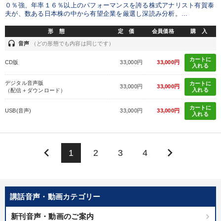
０％強、年率１６％以上のパフォーマンスを誇る株式アナリスト有賀泰
夫が、数ある日本株の中から有望企業を厳選し深読み分析。...
形 態
定 価
会員価格
購 入
headset
音声
（どの形態でも内容は同じです）
カートに
CD版
33,000円
33,000円
入れる
デジタル音声版
カートに
33,000円
33,000円
入れる
（配信＋ダウンロード）
カートに
USB(音声)
33,000円
33,000円
入れる
keyboard_arrow_left
keyboard_arrow_right
1
2
3
4
講話音声・動画カテゴリー
新刊音声・動画のご案内