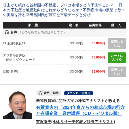
◎上がり続ける首都圏の不動産、プロは市場をどう予測するか？ 日
本の不動産と地価動向はこれからどうなるか？不動産市場の展望で数々
の実績を誇る幸田昌則氏が豊富な市場データと分析...
形 態
定 価
会員価格
購 入
headset
音声
（どの形態でも内容は同じです）
完売しま
CD版(簡易版CD)
33,000円
33,000円
した
デジタル音声版
カートに
33,000円
33,000円
入れる
（配信＋ダウンロード）
完売しま
USB(音声)
33,000円
33,000円
した
音声・動画
ダウンロード対応
機関投資家に定評の実力株式アナリストが教える
有賀泰夫の「2024年春からの株式市場の行方
と有望企業」音声講座（CD・デジタル版）
有賀泰夫(H&Lリサーチ代表／証券アナリスト)