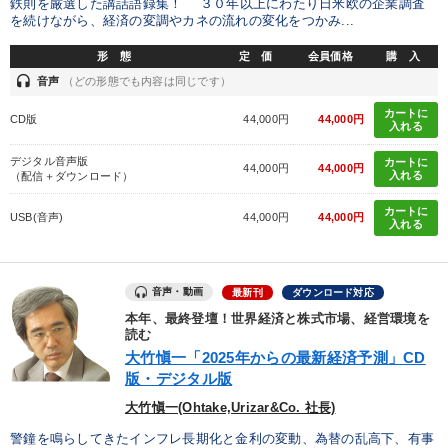
鉄則を厳選した講話語録集！ ３０年以上にわたり日米欧の企業調査
を続けながら、経済の変調やカネの流れの変化をつかみ...
形 態
定 価
会員価格
購 入
headset
音声
（どの形態でも内容は同じです）
カートに
CD版
44,000円
44,000円
入れる
デジタル音声版
カートに
44,000円
44,000円
入れる
（配信＋ダウンロード）
カートに
USB(音声)
44,000円
44,000円
入れる
音声・動画
最新刊
ダウンロード対応
本年、最終登壇！世界経済と株式市場、経営環境を
読む
大竹愼一「2025年からの最新経済予測」CD
版・デジタル版
大竹愼一(Ohtake,Urizar&Co. 社長)
警鐘を鳴らしてきたインフレ長期化と金利の変動、為替の乱高下、有事