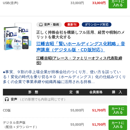
カートに
USB(音声)
33,000円
33,000円
入れる
音声・動画
最新刊
ダウンロード対応
正しく持株会社を構築しフル活用、経営や税制のメ
リットを最大化する
江幡吉昭「賢いホールディングス化戦略」音
声講座（デジタル版・CD版対応）
江幡吉昭(アレース・ファミリーオフィス代表取締
役)
●事実、９割の非上場企業が持株会社のつくり方、使い方を誤ってい
る！変化の時代を乗り切るＨＤ（ホールディングス）化の仕組みづくり
多くの企業で事業承継や組織再編に活用される持株...
形 態
定 価
会員価格
購 入
headset
音声
（どの形態でも内容は同じです）
カートに
CD版
55,000円
51,700円
入れる
デジタル音声版
カートに
55,000円
51,700円
入れる
（配信＋ダウンロード）