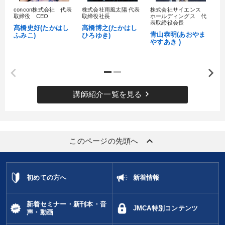
concon株式会社 代表
株式会社雨風太陽 代表
株式会社サイエンス
髙
取締役 CEO
取締役社長
ホールディングス 代
村
表取締役会長
髙橋史好(たかはし
高橋博之(たかはし
し
青山恭明(あおやま
ふみこ)
ひろゆき)
やすあき )
keyboard_arrow_right
講師紹介一覧を見る
keyboard_arrow_up
このページの先頭へ
初めての方へ
新着情報
新着セミナー・新刊本・音
JMCA特別コンテンツ
声・動画