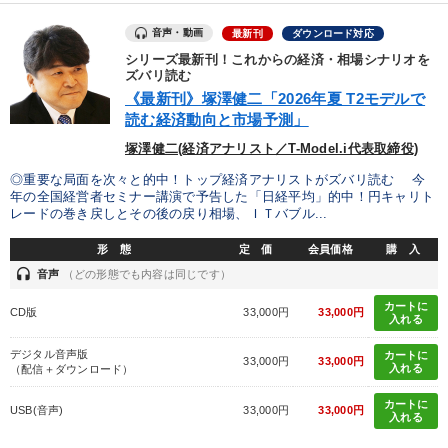
製造業
卸売・小売・飲食業
建設・不動産業
音声・動画
最新刊
ダウンロード対応
シリーズ最新刊！これからの経済・相場シナリオを
IT・サービス・金融業
コンサルタント
専門家
ズバリ読む
《最新刊》塚澤健二「2026年夏 T2モデルで
読む経済動向と市場予測」
キーワード
塚澤健二(経済アナリスト／T-Model.i代表取締役)
◎重要な局面を次々と的中！トップ経済アナリストがズバリ読む 今
MBA
いい会社
SDGs
プレゼン
FCビジネス
年の全国経営者セミナー講演で予告した「日経平均」的中！円キャリト
レードの巻き戻しとその後の戻り相場、ＩＴバブル...
金利
形 態
定 価
会員価格
購 入
headset
音声
（どの形態でも内容は同じです）
※「更新」を押すと「テーマ」「キーワード」を更新いただけます。
カートに
CD版
33,000円
33,000円
入れる
経営音声・動画を探す
ondemand_video
refresh
更新する
デジタル音声版
カートに
33,000円
33,000円
入れる
（配信＋ダウンロード）
全国経営者セミナー収録物以外の経営教材（全762タイトル）からお探
しいただけます
カートに
USB(音声)
33,000円
33,000円
入れる
カテゴリー