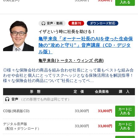
USB(音声)
33,000円
33,000円
入れる
音声・動画
最新刊
ダウンロード対応
イザという時に社長を助ける！
亀甲来良「オーナー社長のAIを使った生命保
険の“攻めと守り”」音声講座（CD・デジタ
ル版）
亀甲来良(トータス・ウィンズ 代表)
◎様々な保険会社の商品を組み合わせ社長にとって最もベストな組み合
わせや会社と個人にとってリスクへッジとなる保険活用法を解説指導！
様々な保険会社の商品について“社長にとってベ...
形 態
定 価
会員価格
購 入
headset
音声
（どの形態でも内容は同じです）
カートに
CD版(簡易版CD)
33,000円
33,000円
入れる
デジタル音声版
カートに
33,000円
33,000円
入れる
（配信＋ダウンロード）