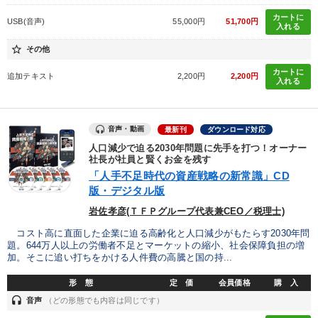
カートに
USB(音声)
55,000円
51,700円
入れる
star_border
その他
カートに
追加テキスト
2,200円
2,200円
入れる
音声・動画
最新刊
ダウンロード対応
人口減少で迫る2030年問題に先手を打つ！オーナー
社長が社員と賢くお金を残す
「人手不足時代の資産戦略の新常識」CD
版・デジタル版
岩佐孝彦(ＴＦＰグループ代表兼CEO／税理士)
コスト高に直面した企業に迫る高齢化と人口減少がもたらす2030年問
題。644万人以上の労働者不足とマーケットの縮小、社会保障負担の増
加。そこに追い打ちをかける人件費の高騰と国の持...
形 態
定 価
会員価格
購 入
headset
音声
（どの形態でも内容は同じです）