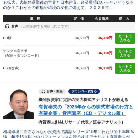
も拡大。大統領選挙後の世界と日本経済、経済環境はいったいどうなる
のか？これからの市場や環境の変化に備えて、２０２５年...
形 態
定 価
会員価格
購 入
headset
音声
（どの形態でも内容は同じです）
カートに
CD版
36,300円
36,300円
入れる
デジタル音声版
カートに
36,300円
36,300円
入れる
（配信＋ダウンロード）
カートに
USB(音声)
36,300円
36,300円
入れる
音声・動画
ダウンロード対応
機関投資家に定評の実力株式アナリストが教える
有賀泰夫の「2025年からの株式市場の行方と
有望企業」音声講座（CD・デジタル版）
有賀泰夫(H&Lリサーチ代表／証券アナリスト)
相場環境に左右されない投資法で講話シリーズ10年にわたり的中率80％
強、年率16％以上のパフォーマンスを誇る株式アナリスト有賀泰夫が、