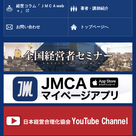
経営コラム「ＪＭＣＡweb
著者・講師紹介
open_in_new
＋」
お問い合わせ
トップページへ