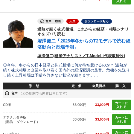
入れる
音声・動画
人気
ダウンロード対応
過熱が続く株式相場、これからの経済・相場シナリ
オをズバリ読む
塚澤健二「2025年冬からのT2モデルで読む経
済動向と市場予測」
塚澤健二(経済アナリスト／T-Model.i代表取締役)
◎今年、冬からの日本経済と株式相場に何が待ち受けるのか？ 過熱が
続く株式相場と企業を取り巻く国内外の経済変調の足音。危機を先送り
し続く上昇相場は予断を許さない状況が続きます。...
形 態
定 価
会員価格
購 入
headset
音声
（どの形態でも内容は同じです）
カートに
CD版
33,000円
33,000円
入れる
デジタル音声版
カートに
33,000円
33,000円
入れる
（配信＋ダウンロード）
カートに