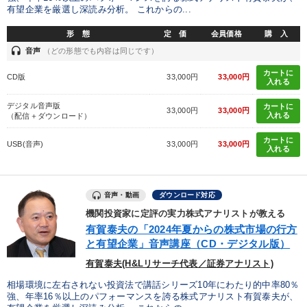
有望企業を厳選し深読み分析。 これからの...
形 態
定 価
会員価格
購 入
headset
音声
（どの形態でも内容は同じです）
カートに
CD版
33,000円
33,000円
入れる
デジタル音声版
カートに
33,000円
33,000円
入れる
（配信＋ダウンロード）
カートに
USB(音声)
33,000円
33,000円
入れる
音声・動画
ダウンロード対応
機関投資家に定評の実力株式アナリストが教える
有賀泰夫の「2024年夏からの株式市場の行方
と有望企業」音声講座（CD・デジタル版）
有賀泰夫(H&Lリサーチ代表／証券アナリスト)
相場環境に左右されない投資法で講話シリーズ10年にわたり的中率80％
強、年率16％以上のパフォーマンスを誇る株式アナリスト有賀泰夫が、