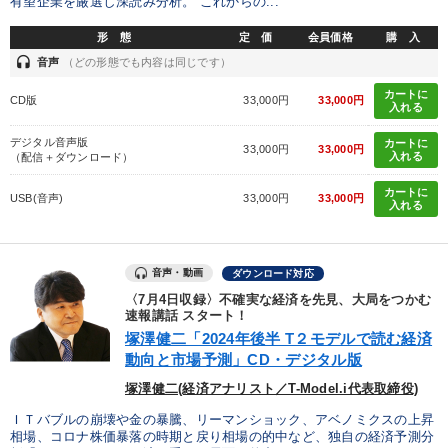
有望企業を厳選し深読み分析。 これからの...
形 態
定 価
会員価格
購 入
headset
音声
（どの形態でも内容は同じです）
カートに
CD版
33,000円
33,000円
入れる
デジタル音声版
カートに
33,000円
33,000円
入れる
（配信＋ダウンロード）
カートに
USB(音声)
33,000円
33,000円
入れる
音声・動画
ダウンロード対応
〈7月4日収録〉不確実な経済を先見、大局をつかむ
速報講話 スタート！
塚澤健二「2024年後半 T２モデルで読む経済
動向と市場予測」CD・デジタル版
塚澤健二(経済アナリスト／T-Model.i代表取締役)
ＩＴバブルの崩壊や金の暴騰、リーマンショック、アベノミクスの上昇
相場、コロナ株価暴落の時期と戻り相場の的中など、独自の経済予測分