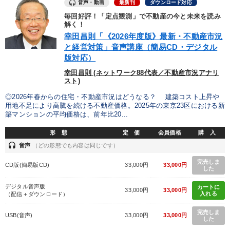
音声・動画
最新刊
ダウンロード対応
毎回好評！「定点観測」で不動産の今と未来を読み
解く！
財務・数字力の向上
リーダーの魅力向上
幸田昌則「《2026年度版》最新・不動産市況
と経営対策」音声講座（簡易CD・デジタル
組織を強化したい
経営体系を学びたい
業績を伸ばしたい
版対応）
新事業・新商品づくり
幸田昌則 (ネットワーク88代表／不動産市況アナリ
スト)
◎2026年春からの住宅・不動産市況はどうなる？ 建築コスト上昇や
キーワード
用地不足により高騰を続ける不動産価格。2025年の東京23区における新
築マンションの平均価格は、前年比20...
マネジメント
経済予測
未来先見
広報・PR
形 態
定 価
会員価格
購 入
headset
音声
（どの形態でも内容は同じです）
老舗企業
運勢・先見
完売しま
CD版(簡易版CD)
33,000円
33,000円
した
※「更新」を押すと「カテゴリー」「目的別」「キーワード」を更新いただけます。
デジタル音声版
カートに
33,000円
33,000円
入れる
（配信＋ダウンロード）
タグから探す
local_offer
refresh
更新する
完売しま
USB(音声)
33,000円
33,000円
した
すべての音声・動画（全2077タイトル）からお探しいただけます