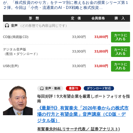
が、「株式投資のやり方」をテーマ別に教えるお金の授業シリーズ第１
２弾。今回は「小売・流通業のAI・DX戦略と株式投資...
井上和弘の財務力UP
音声と動画で学ぶ
形 態
定 価
会員価格
購 入
headset
音声
（どの形態でも内容は同じです）
【最新刊】時代を超える経営150の言葉＋社長のスピーチ・話材
集２タイトル
カートに
CD版(簡易版CD)
33,000円
33,000円
入れる
全国経営者セミナー収録〈売れ筋・人気〉音声＆動画20選
デジタル音声版
カートに
33,000円
33,000円
入れる
（配信＋ダウンロード）
【最新刊】精神科医・和田秀樹の「老いない力」＋健康な社長と
会社をつくる厳選講話
カートに
USB(音声)
33,000円
33,000円
入れる
【2月】音声・映像
2026年夏季全国経営者セミナー収録講演ＣＤ・講演ＤＶＤ・デジ
タル版（音声／動画ストリーミング・ダウンロード）
音声・動画
最新刊
ダウンロード対応
毎回好評！9大有望企業を厳選しポートフォリオを指
成功哲学・人間学
改善・生産性向上
大竹愼一書籍
南
《最新刊》有賀泰夫「2026年春からの株式市
営業・社員研修
数字・税務・決算書
場の行方と有望企業」音声講座（CD版・デ
ジタル版）
有賀泰夫(H&Lリサーチ代表／ 証券アナリスト)
目的別