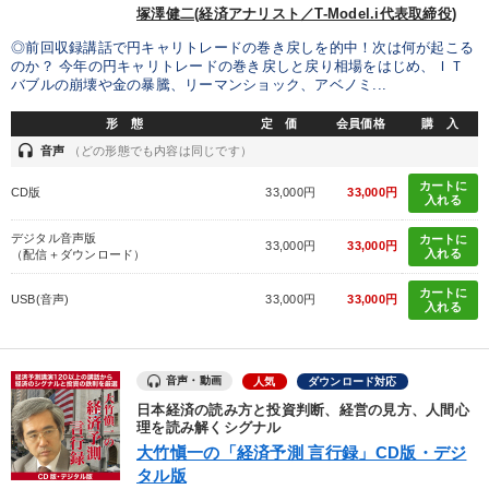
塚澤健二(経済アナリスト／T-Model.i代表取締役)
◎前回収録講話で円キャリトレードの巻き戻しを的中！次は何が起こる
のか？ 今年の円キャリトレードの巻き戻しと戻り相場をはじめ、ＩＴ
バブルの崩壊や金の暴騰、リーマンショック、アベノミ...
形 態
定 価
会員価格
購 入
headset
音声
（どの形態でも内容は同じです）
カートに
CD版
33,000円
33,000円
入れる
デジタル音声版
カートに
33,000円
33,000円
入れる
（配信＋ダウンロード）
カートに
USB(音声)
33,000円
33,000円
入れる
音声・動画
人気
ダウンロード対応
日本経済の読み方と投資判断、経営の見方、人間心
理を読み解くシグナル
大竹愼一の「経済予測 言行録」CD版・デジ
タル版