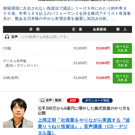
相場環境に左右されない投資法で講話シリーズ９年にわたり的中率８
０％強、年率１６％以上のパフォーマンスを誇る株式アナリスト有賀泰
夫が、数ある日本株の中から有望企業を厳選し深読み分析。...
形 態
定 価
会員価格
購 入
headset
音声
（どの形態でも内容は同じです）
カートに
CD版
33,000円
33,000円
入れる
デジタル音声版
カートに
33,000円
33,000円
入れる
（配信＋ダウンロード）
カートに
USB(音声)
33,000円
33,000円
入れる
音声・動画
好評
ダウンロード対応
元手200万から6億円に増やした株式投資のやり方を
公開
上岡正明「社長業をやりながら実践する『波
乗りうねり投資法』」音声講座（CD・デジ
タル版）