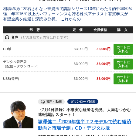
相場環境に左右されない投資法で講話シリーズ10年にわたり的中率80％
強、年率16％以上のパフォーマンスを誇る株式アナリスト有賀泰夫が、
有望企業を厳選し深読み分析。 これからの...
形 態
定 価
会員価格
購 入
headset
音声
（どの形態でも内容は同じです）
カートに
CD版
33,000円
33,000円
入れる
デジタル音声版
カートに
33,000円
33,000円
入れる
（配信＋ダウンロード）
カートに
USB(音声)
33,000円
33,000円
入れる
音声・動画
ダウンロード対応
〈7月4日収録〉不確実な経済を先見、大局をつかむ
速報講話 スタート！
塚澤健二「2024年後半 T２モデルで読む経済
動向と市場予測」CD・デジタル版