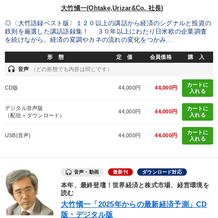
大竹愼一(Ohtake,Urizar&Co. 社長)
◎〈大竹語録ベスト版〉１２０以上の講話から経済のシグナルと投資の
鉄則を厳選した講話語録集！ ３０年以上にわたり日米欧の企業調査
を続けながら、経済の変調やカネの流れの変化をつかみ...
形 態
定 価
会員価格
購 入
headset
音声
（どの形態でも内容は同じです）
カートに
CD版
44,000円
44,000円
入れる
デジタル音声版
カートに
44,000円
44,000円
入れる
（配信＋ダウンロード）
カートに
USB(音声)
44,000円
44,000円
入れる
音声・動画
最新刊
ダウンロード対応
本年、最終登壇！世界経済と株式市場、経営環境を
読む
大竹愼一「2025年からの最新経済予測」CD
版・デジタル版