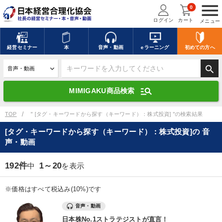
menu
0
ログイン
カート
メニュー
キーワードを入力して探す
edit
経営
セミナー
本
音声・動画
eラーニング
初めての方
へ
search
デジタル版対応のみ検索結果に表示する
manage_search
MIMIGAKU商品検索
search
上記の条件で検索
TOP
" [タグ・キーワードから探す（キーワード）：株式投資] "の検索結果
[タグ・キーワードから探す（キーワード）：株式投資]の 音
声・動画
講演収録物を探す
mic
refresh
更新する
192件
1～20
中
を表示
全国経営者セミナー講演収録物（全1315タイトル）からお探しいただけ
ます
※価格はすべて税込み(10%)です
カテゴリー
音声・動画
日本株No.1ストラテジストが直言！