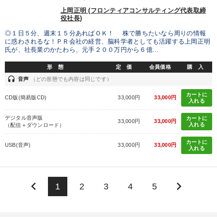
上岡正明 (フロンティアコンサルティング代表取締
役社長)
◎１日５分、週末１５分あればＯＫ！ 株で勝ちたいなら周りの情報
に惑わされるな！ＰＲ会社の経営、脳科学者としても活躍する上岡正明
氏が、社長業のかたわら、元手２００万円から６億...
形 態
定 価
会員価格
購 入
headset
音声
（どの形態でも内容は同じです）
カートに
CD版(簡易版CD)
33,000円
33,000円
入れる
デジタル音声版
カートに
33,000円
33,000円
入れる
（配信＋ダウンロード）
カートに
USB(音声)
33,000円
33,000円
入れる
keyboard_arrow_left
keyboard_arrow_right
1
2
3
4
5