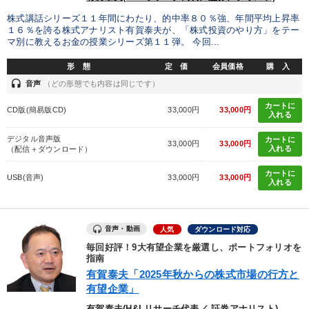
株式講話シリーズ１１年間にわたり、的中率８０％強、年間平均上昇率
タグ・キーワード
１６％を誇る株式アナリスト有賀泰夫が、「株式投資のやり方」をテー
マ別に教えるお金の授業シリーズ第１１弾。 今回...
形 態
定 価
会員価格
購 入
販売戦略
企業文化
AI
MBA
金融
不動産
headset
音声
（どの形態でも内容は同じです）
SNS活用
入門篇
中村天風
ブランディング
カートに
CD版(簡易版CD)
33,000円
33,000円
入れる
話し方
稲盛和夫
SDGs
対談・座談会
デジタル音声版
カートに
33,000円
33,000円
入れる
（配信＋ダウンロード）
多角化・新規事業
資産保全
繁盛
中小企業
カートに
USB(音声)
33,000円
33,000円
入れる
銀行交渉
サービス
FCビジネス
経営計画
DX
海外の成功事例
音声・動画
人気
ダウンロード対応
毎回好評！9大有望企業を厳選し、ポートフォリオを
※「更新」を押すと「タグ・キーワード」を更新いただけます。
指南
有賀泰夫「2025年秋からの株式市場の行方と
有望企業」