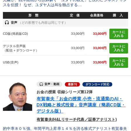
完爾が、西洋絵画から読み解く「ユダヤの教え」と次のビジネスチャン
スを伝授！ なぜ、ユダヤ人はAIを独占する...
製造業
卸売・小売・飲食業
建設・不動産業
形 態
定 価
会員価格
購 入
IT・サービス・金融業
コンサルタント
専門家
headset
音声
（どの形態でも内容は同じです）
カートに
CD版(簡易版CD)
33,000円
33,000円
入れる
キーワード
デジタル音声版
カートに
33,000円
33,000円
入れる
（配信＋ダウンロード）
スポーツ関連
販売戦略
サービス
ベンチャー
カートに
USB(音声)
33,000円
33,000円
入れる
お金の授業
インフレ対策・値上げ
※「更新」を押すと「テーマ」「キーワード」を更新いただけます。
音声・動画
最新刊
ダウンロード対応
お金の授業 収録シリーズ第12弾
経営音声・動画を探す
ondemand_video
有賀泰夫「お金の授業 小売・流通業のAI・
refresh
更新する
DX戦略と株式投資」音声講座（簡易CD版・
全国経営者セミナー収録物以外の経営教材（全762タイトル）からお探
デジタル版）
しいただけます
有賀泰夫(H&Lリサーチ代表／証券アナリスト)
カテゴリー
的中率８０％強、年間平均上昇率１４％を誇る株式アナリスト有賀泰夫