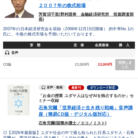
優秀各社の智恵と戦略
事業家のロマンと経営
２００７年の株式相場
芳賀沼千里(野村證券 金融経済研究所 投資調査部
若手異才経営者の発想
専門家のアドバイス
長)
2007年の日本経済研究会を収録（2006年12月15日開催） 的中率No.1の
リーダーの器量を学ぶ
氏に、今後の株式市場を予測いただいております。
形 態
定 価
会員価格
購 入
テーマ
headset
音声
完売しま
CD版
22,000円
22,000円
最新技術・トレンド
【1月】音声・映像
147回春季大会
した
音声と動画で学ぶ
音声・動画
最新刊
ダウンロード対応
【最新刊】精神科医・和田秀樹の「老いない力」＋健康な社長と
会社をつくる厳選講話
「お金の授業 ユダヤ人はなぜAIを独占するのか」セ
ミナー収録
石角完爾「世界経済と生き残り戦略」音声講
【12月】音声・映像
座（簡易CD版・デジタル版対応）
石角完爾(国際弁護士／エコノミスト)
業種
◎【2026年最新版】ユダヤ社会の中で最も知られた日系ユダヤ人・石角