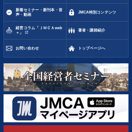
新着セミナー・新刊本・音
JMCA特別コンテンツ
声・動画
経営コラム「ＪＭＣＡweb
著者・講師紹介
open_in_new
＋」
お問い合わせ
トップページへ