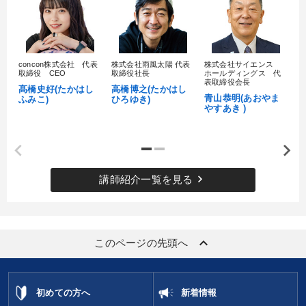
concon株式会社 代表
株式会社雨風太陽 代表
株式会社サイエンス
髙
取締役 CEO
取締役社長
ホールディングス 代
村
表取締役会長
髙橋史好(たかはし
高橋博之(たかはし
し
青山恭明(あおやま
ふみこ)
ひろゆき)
やすあき )
keyboard_arrow_right
講師紹介一覧を見る
keyboard_arrow_up
このページの先頭へ
初めての方へ
新着情報