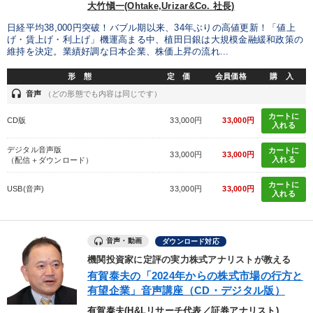
大竹愼一(Ohtake,Urizar&Co. 社長)
日経平均38,000円突破！バブル期以来、34年ぶりの高値更新！「値上
げ・賃上げ・利上げ」機運高まる中、植田日銀は大規模金融緩和政策の
維持を決定。業績好調な日本企業、株価上昇の流れ...
形 態
定 価
会員価格
購 入
headset
音声
（どの形態でも内容は同じです）
カートに
CD版
33,000円
33,000円
入れる
デジタル音声版
カートに
33,000円
33,000円
入れる
（配信＋ダウンロード）
カートに
USB(音声)
33,000円
33,000円
入れる
音声・動画
ダウンロード対応
機関投資家に定評の実力株式アナリストが教える
有賀泰夫の「2024年からの株式市場の行方と
有望企業」音声講座（CD・デジタル版）
有賀泰夫(H&Lリサーチ代表／証券アナリスト)