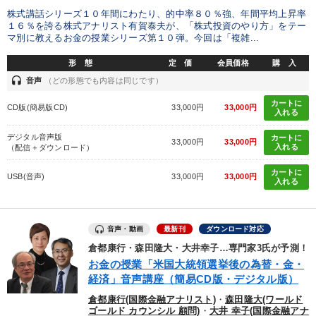
株式講話シリーズ１０年間にわたり、的中率８０％強、年間平均上昇率
１６％を誇る株式アナリスト有賀泰夫が、「株式投資のやり方」をテー
マ別に教えるお金の授業シリーズ第１０弾。今回は「複雑...
形 態
定 価
会員価格
購 入
headset
音声
（どの形態でも内容は同じです）
カートに
CD版(簡易版CD)
33,000円
33,000円
入れる
デジタル音声版
カートに
33,000円
33,000円
入れる
（配信＋ダウンロード）
カートに
USB(音声)
33,000円
33,000円
入れる
音声・動画
最新刊
ダウンロード対応
倉都康行・森田隆大・大井幸子…専門家3氏が予測！
お金の授業「米国大統領選挙後の為替・金・
経済」音声講座（簡易CD版・デジタル版）
倉都康行(国際金融アナリスト)
・
森田隆大(ワールド
ゴールド カウンシル 顧問)
・
大井 幸子(国際金融アナ