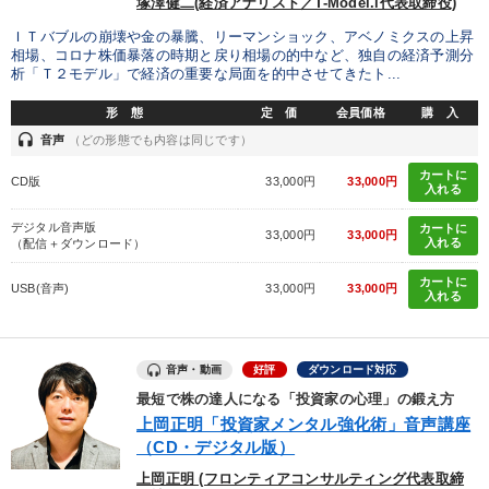
塚澤健二(経済アナリスト／T-Model.i代表取締役)
ＩＴバブルの崩壊や金の暴騰、リーマンショック、アベノミクスの上昇
相場、コロナ株価暴落の時期と戻り相場の的中など、独自の経済予測分
析「Ｔ２モデル」で経済の重要な局面を的中させてきたト...
形 態
定 価
会員価格
購 入
headset
音声
（どの形態でも内容は同じです）
カートに
CD版
33,000円
33,000円
入れる
デジタル音声版
カートに
33,000円
33,000円
入れる
（配信＋ダウンロード）
カートに
USB(音声)
33,000円
33,000円
入れる
音声・動画
好評
ダウンロード対応
最短で株の達人になる「投資家の心理」の鍛え方
上岡正明「投資家メンタル強化術」音声講座
（CD・デジタル版）
上岡正明 (フロンティアコンサルティング代表取締