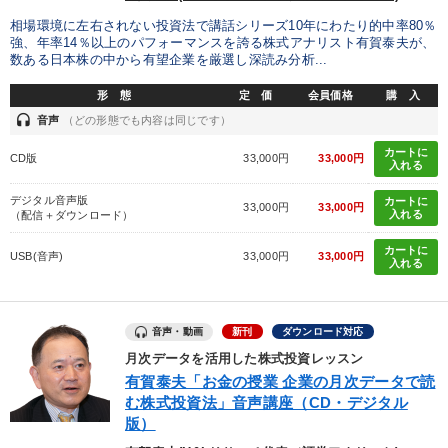
相場環境に左右されない投資法で講話シリーズ10年にわたり的中率80％
強、年率14％以上のパフォーマンスを誇る株式アナリスト有賀泰夫が、
数ある日本株の中から有望企業を厳選し深読み分析...
形 態
定 価
会員価格
購 入
headset
音声
（どの形態でも内容は同じです）
カートに
CD版
33,000円
33,000円
入れる
デジタル音声版
カートに
33,000円
33,000円
入れる
（配信＋ダウンロード）
カートに
USB(音声)
33,000円
33,000円
入れる
音声・動画
新刊
ダウンロード対応
月次データを活用した株式投資レッスン
有賀泰夫「お金の授業 企業の月次データで読
む株式投資法」音声講座（CD・デジタル
版）