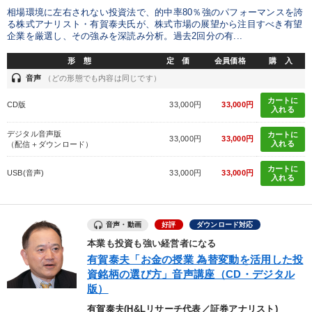
相場環境に左右されない投資法で、的中率80％強のパフォーマンスを誇
る株式アナリスト・有賀泰夫氏が、株式市場の展望から注目すべき有望
パフォーマンス向上
経営を改善したい
企業を厳選し、その強みを深読み分析。過去2回分の有...
形 態
定 価
会員価格
購 入
リーダーの魅力向上
社長の姿勢を学びたい
headset
音声
（どの形態でも内容は同じです）
財務・数字力の向上
販売力を強化したい
カートに
CD版
33,000円
33,000円
入れる
デジタル音声版
カートに
キーワード
33,000円
33,000円
入れる
（配信＋ダウンロード）
カートに
USB(音声)
33,000円
33,000円
リーダーシップ
早わかり
推薦
感動講話
話し方
入れる
FCビジネス
音声・動画
好評
ダウンロード対応
本業も投資も強い経営者になる
※「更新」を押すと「カテゴリー」「目的別」「キーワード」を更新いただけます。
有賀泰夫「お金の授業 為替変動を活用した投
資銘柄の選び方」音声講座（CD・デジタル
タグから探す
local_offer
refresh
更新する
版）
有賀泰夫(H&Lリサーチ代表／証券アナリスト)
すべての音声・動画（全2077タイトル）からお探しいただけます