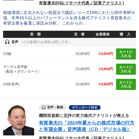
有賀泰夫(H&Lリサーチ代表／証券アナリスト)
相場環境に左右されない投資法で講話シリーズ10年にわたり的中率80％
強、年率16％以上のパフォーマンスを誇る株式アナリスト有賀泰夫が、
有望企業を厳選し深読み分析。 これからの...
形 態
定 価
会員価格
購 入
headset
音声
（どの形態でも内容は同じです）
カートに
CD版
33,000円
33,000円
入れる
デジタル音声版
カートに
33,000円
33,000円
入れる
（配信＋ダウンロード）
カートに
USB(音声)
33,000円
33,000円
入れる
音声・動画
ダウンロード対応
機関投資家に定評の実力株式アナリストが教える
有賀泰夫の「2024年夏からの株式市場の行方
と有望企業」音声講座（CD・デジタル版）
有賀泰夫(H&Lリサーチ代表／証券アナリスト)