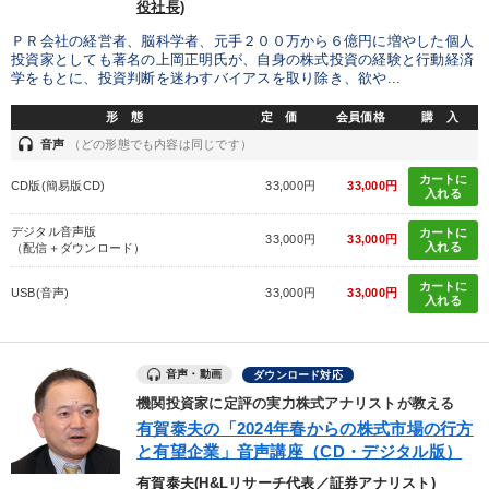
役社長)
ＰＲ会社の経営者、脳科学者、元手２００万から６億円に増やした個人
投資家としても著名の上岡正明氏が、自身の株式投資の経験と行動経済
学をもとに、投資判断を迷わすバイアスを取り除き、欲や...
形 態
定 価
会員価格
購 入
headset
音声
（どの形態でも内容は同じです）
カートに
CD版(簡易版CD)
33,000円
33,000円
入れる
デジタル音声版
カートに
33,000円
33,000円
入れる
（配信＋ダウンロード）
カートに
USB(音声)
33,000円
33,000円
入れる
音声・動画
ダウンロード対応
機関投資家に定評の実力株式アナリストが教える
有賀泰夫の「2024年春からの株式市場の行方
と有望企業」音声講座（CD・デジタル版）
有賀泰夫(H&Lリサーチ代表／証券アナリスト)