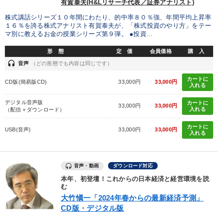
有賀泰夫(H&Lリサーチ代表／証券アナリスト)
株式講話シリーズ１０年間にわたり、的中率８０％強、年間平均上昇率
１６％を誇る株式アナリスト有賀泰夫が、「株式投資のやり方」をテー
マ別に教えるお金の授業シリーズ第９弾。 ●投資...
形 態
定 価
会員価格
購 入
headset
音声
（どの形態でも内容は同じです）
カートに
CD版(簡易版CD)
33,000円
33,000円
入れる
デジタル音声版
カートに
33,000円
33,000円
入れる
（配信＋ダウンロード）
カートに
USB(音声)
33,000円
33,000円
入れる
音声・動画
ダウンロード対応
本年、初登壇！これからの日本経済と経営環境を読
む
大竹愼一「2024年春からの最新経済予測」
CD版・デジタル版