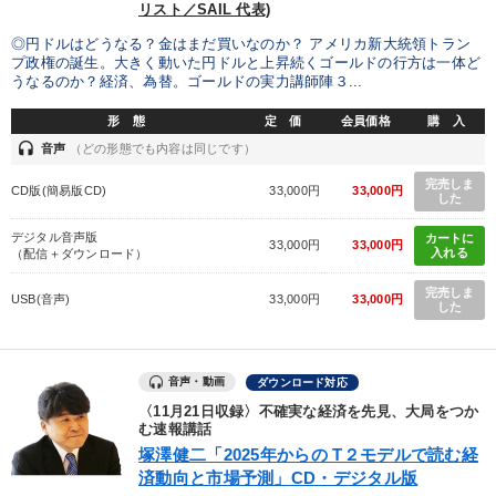
リスト／SAIL 代表)
◎円ドルはどうなる？金はまだ買いなのか？ アメリカ新大統領トラン
プ政権の誕生。大きく動いた円ドルと上昇続くゴールドの行方は一体ど
うなるのか？経済、為替。ゴールドの実力講師陣３...
形 態
定 価
会員価格
購 入
headset
音声
（どの形態でも内容は同じです）
完売しま
CD版(簡易版CD)
33,000円
33,000円
した
デジタル音声版
カートに
33,000円
33,000円
入れる
（配信＋ダウンロード）
完売しま
USB(音声)
33,000円
33,000円
した
音声・動画
ダウンロード対応
〈11月21日収録〉不確実な経済を先見、大局をつか
む速報講話
塚澤健二「2025年からの T２モデルで読む経
済動向と市場予測」CD・デジタル版