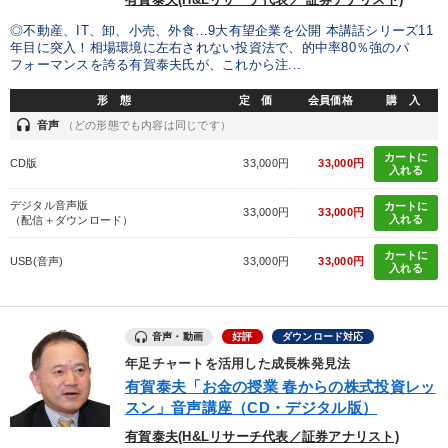
有賀泰夫(H&Lリサーチ代表／ 証券アナリスト)
◎不動産、IT、卸、小売、外食…9大有望企業を公開 本講話シリーズ11
年目に突入！相場環境に左右されない投資法で、的中率80％強のパ
フォーマンスを誇る有賀泰夫氏が、これから注...
形 態
定 価
会員価格
購 入
headset
音声
（どの形態でも内容は同じです）
カートに
CD版
33,000円
33,000円
入れる
デジタル音声版
カートに
33,000円
33,000円
入れる
（配信＋ダウンロード）
カートに
USB(音声)
33,000円
33,000円
入れる
音声・動画
好評
ダウンロード対応
年足チャートを活用した成長株発見法
有賀泰夫「お金の授業 春からの株式投資レッ
スン」音声講座（CD・デジタル版）
有賀泰夫(H&Lリサーチ代表／証券アナリスト)