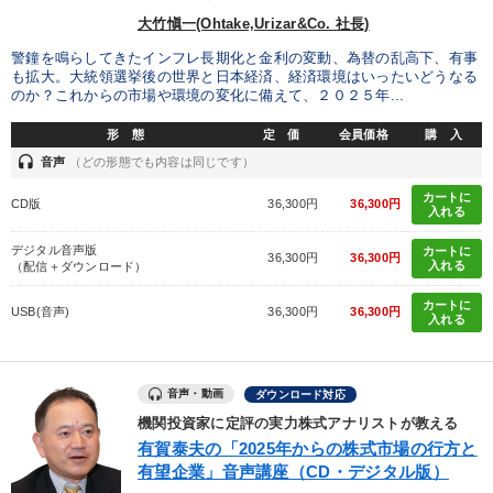
大竹愼一(Ohtake,Urizar&Co. 社長)
警鐘を鳴らしてきたインフレ長期化と金利の変動、為替の乱高下、有事
も拡大。大統領選挙後の世界と日本経済、経済環境はいったいどうなる
のか？これからの市場や環境の変化に備えて、２０２５年...
形 態
定 価
会員価格
購 入
headset
音声
（どの形態でも内容は同じです）
カートに
CD版
36,300円
36,300円
入れる
デジタル音声版
カートに
36,300円
36,300円
入れる
（配信＋ダウンロード）
カートに
USB(音声)
36,300円
36,300円
入れる
音声・動画
ダウンロード対応
機関投資家に定評の実力株式アナリストが教える
有賀泰夫の「2025年からの株式市場の行方と
有望企業」音声講座（CD・デジタル版）