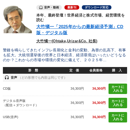
音声・動画
最新刊
ダウンロード対応
本年、最終登壇！世界経済と株式市場、経営環境を
読む
大竹愼一「2025年からの最新経済予測」CD
版・デジタル版
大竹愼一(Ohtake,Urizar&Co. 社長)
警鐘を鳴らしてきたインフレ長期化と金利の変動、為替の乱高下、有事
も拡大。大統領選挙後の世界と日本経済、経済環境はいったいどうなる
のか？これからの市場や環境の変化に備えて、２０２５年...
形 態
定 価
会員価格
購 入
headset
音声
（どの形態でも内容は同じです）
カートに
CD版
36,300円
36,300円
入れる
デジタル音声版
カートに
36,300円
36,300円
入れる
（配信＋ダウンロード）
カートに
USB(音声)
36,300円
36,300円
入れる