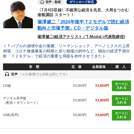
音声・動画
ダウンロード対応
〈7月4日収録〉不確実な経済を先見、大局をつかむ
速報講話 スタート！
塚澤健二「2024年後半 T２モデルで読む経済
動向と市場予測」CD・デジタル版
塚澤健二(経済アナリスト／T-Model.i代表取締役)
ＩＴバブルの崩壊や金の暴騰、リーマンショック、アベノミクスの上昇
相場、コロナ株価暴落の時期と戻り相場の的中など、独自の経済予測分
析「Ｔ２モデル」で経済の重要な局面を的中させてきたト...
形 態
定 価
会員価格
購 入
headset
音声
（どの形態でも内容は同じです）
カートに
CD版
33,000円
33,000円
入れる
デジタル音声版
カートに
33,000円
33,000円
入れる
（配信＋ダウンロード）
カートに
USB(音声)
33,000円
33,000円
入れる