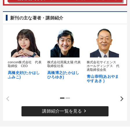
新刊の主な著者・講師紹介
concon株式会社 代表
株式会社雨風太陽 代表
株式会社サイエンス
髙
取締役 CEO
取締役社長
ホールディングス 代
村
表取締役会長
髙橋史好(たかはし
高橋博之(たかはし
し
青山恭明(あおやま
ふみこ)
ひろゆき)
やすあき )
keyboard_arrow_right
講師紹介一覧を見る