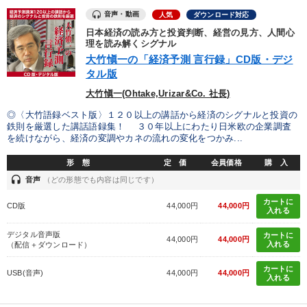
音声・動画
人気
ダウンロード対応
日本経済の読み方と投資判断、経営の見方、人間心
理を読み解くシグナル
大竹愼一の「経済予測 言行録」CD版・デジ
タル版
大竹愼一(Ohtake,Urizar&Co. 社長)
◎〈大竹語録ベスト版〉１２０以上の講話から経済のシグナルと投資の
鉄則を厳選した講話語録集！ ３０年以上にわたり日米欧の企業調査
を続けながら、経済の変調やカネの流れの変化をつかみ...
形 態
定 価
会員価格
購 入
headset
音声
（どの形態でも内容は同じです）
カートに
CD版
44,000円
44,000円
入れる
デジタル音声版
カートに
44,000円
44,000円
入れる
（配信＋ダウンロード）
カートに
USB(音声)
44,000円
44,000円
入れる