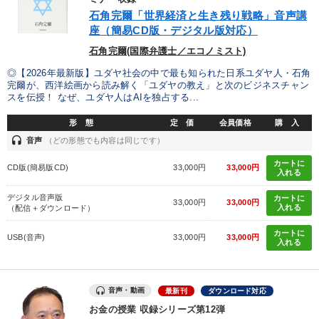
石角完爾「世界経済と生き残り戦略」音声講
製造業
卸売・小売・飲食業
建設・不動産業
座（簡易CD版・デジタル版対応）
IT・サービス・金融業
コンサルタント
専門家
石角完爾(国際弁護士／エコノミスト)
◎【2026年最新版】ユダヤ社会の中で最も知られた日系ユダヤ人・石角
完爾が、西洋絵画から読み解く「ユダヤの教え」と次のビジネスチャン
キーワード
スを伝授！ なぜ、ユダヤ人はAIを独占する...
形 態
定 価
会員価格
購 入
対談・座談会
中村天風
モノづくり
headset
音声
（どの形態でも内容は同じです）
多角化・新規事業
デザイン
AI
カートに
CD版(簡易版CD)
33,000円
33,000円
入れる
デジタル音声版
カートに
※「更新」を押すと「テーマ」「キーワード」を更新いただけます。
33,000円
33,000円
入れる
（配信＋ダウンロード）
カートに
USB(音声)
33,000円
33,000円
経営音声・動画を探す
ondemand_video
refresh
更新する
入れる
全国経営者セミナー収録物以外の経営教材（全762タイトル）からお探
しいただけます
音声・動画
最新刊
ダウンロード対応
お金の授業 収録シリーズ第12弾
カテゴリー