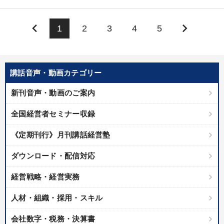
keyboard_arrow_left
keyboard_arrow_right
1
2
3
4
5
講話音声・動画カテゴリー
新刊音声・動画のご案内
全国経営者セミナー収録
《定期刊行》月刊講話経営塾
ダウンロード・配信対応
経営戦略・経営実務
人材・組織・採用・スキル
会社数字・税務・決算書