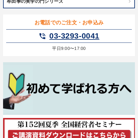
牟田學の実学の門シリーズ
お電話でのご注文・お申込み
03-3293-0041
phone_in_talk
平日9:00〜17:00