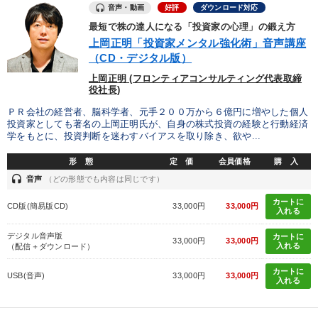
音声・動画
好評
ダウンロード対応
最短で株の達人になる「投資家の心理」の鍛え方
上岡正明「投資家メンタル強化術」音声講座
（CD・デジタル版）
上岡正明 (フロンティアコンサルティング代表取締
役社長)
ＰＲ会社の経営者、脳科学者、元手２００万から６億円に増やした個人
投資家としても著名の上岡正明氏が、自身の株式投資の経験と行動経済
学をもとに、投資判断を迷わすバイアスを取り除き、欲や...
形 態
定 価
会員価格
購 入
headset
音声
（どの形態でも内容は同じです）
カートに
CD版(簡易版CD)
33,000円
33,000円
入れる
デジタル音声版
カートに
33,000円
33,000円
入れる
（配信＋ダウンロード）
カートに
USB(音声)
33,000円
33,000円
入れる