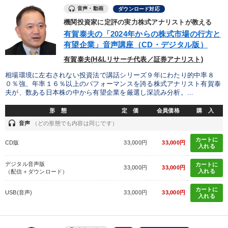
音声・動画
ダウンロード対応
機関投資家に定評の実力株式アナリストが教える
有賀泰夫の「2024年からの株式市場の行方と
有望企業」音声講座（CD・デジタル版）
有賀泰夫(H&Lリサーチ代表／証券アナリスト)
相場環境に左右されない投資法で講話シリーズ９年にわたり的中率８
０％強、年率１６％以上のパフォーマンスを誇る株式アナリスト有賀泰
夫が、数ある日本株の中から有望企業を厳選し深読み分析。...
形 態
定 価
会員価格
購 入
headset
音声
（どの形態でも内容は同じです）
カートに
CD版
33,000円
33,000円
入れる
デジタル音声版
カートに
33,000円
33,000円
入れる
（配信＋ダウンロード）
カートに
USB(音声)
33,000円
33,000円
入れる