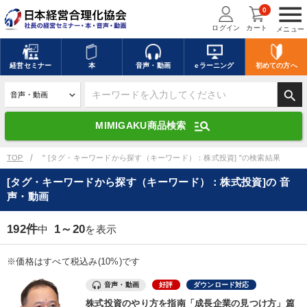
menu
0
ログイン
カート
メニュー
キーワードを入力して探す
edit
経営
セミナー
本
音声・動画
eラーニング
初めての方
へ
search
デジタル版対応のみ検索結果に表示する
manage_search
MIMIGAKU商品検索
search
上記の条件で検索
TOP
" [タグ・キーワードから探す（キーワード）：株式投資] "の検索結果
[タグ・キーワードから探す（キーワード）：株式投資]の 音
声・動画
講演収録物を探す
mic
refresh
更新する
192件
1～20
中
を表示
全国経営者セミナー講演収録物（全1315タイトル）からお探しいただけ
ます
※価格はすべて税込み(10%)です
カテゴリー
音声・動画
好評
ダウンロード対応
株式投資のやり方を指南「成長企業の見つけ方」篇