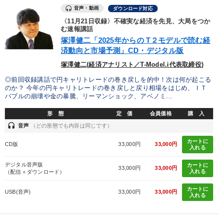
音声・動画
ダウンロード対応
〈11月21日収録〉不確実な経済を先見、大局をつか
む速報講話
塚澤健二「2025年からの T２モデルで読む経
済動向と市場予測」CD・デジタル版
塚澤健二(経済アナリスト／T-Model.i代表取締役)
◎前回収録講話で円キャリトレードの巻き戻しを的中！次は何が起こる
のか？ 今年の円キャリトレードの巻き戻しと戻り相場をはじめ、ＩＴ
バブルの崩壊や金の暴騰、リーマンショック、アベノミ...
形 態
定 価
会員価格
購 入
headset
音声
（どの形態でも内容は同じです）
カートに
CD版
33,000円
33,000円
入れる
デジタル音声版
カートに
33,000円
33,000円
入れる
（配信＋ダウンロード）
カートに
USB(音声)
33,000円
33,000円
入れる