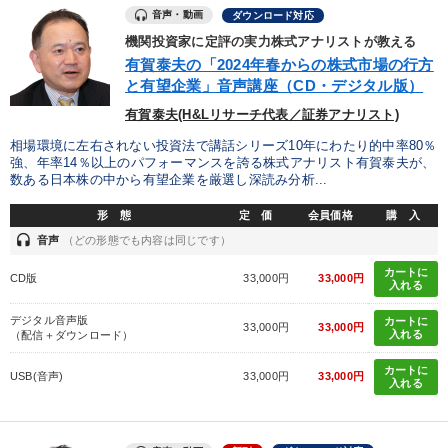
音声・動画
ダウンロード対応
機関投資家に定評の実力株式アナリストが教える
有賀泰夫の「2024年春からの株式市場の行方
と有望企業」音声講座（CD・デジタル版）
有賀泰夫(H&Lリサーチ代表／証券アナリスト)
相場環境に左右されない投資法で講話シリーズ10年にわたり的中率80％
強、年率14％以上のパフォーマンスを誇る株式アナリスト有賀泰夫が、
数ある日本株の中から有望企業を厳選し深読み分析...
形 態
定 価
会員価格
購 入
headset
音声
（どの形態でも内容は同じです）
カートに
CD版
33,000円
33,000円
入れる
デジタル音声版
カートに
33,000円
33,000円
入れる
（配信＋ダウンロード）
カートに
USB(音声)
33,000円
33,000円
入れる