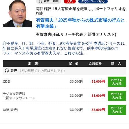
音声・動画
人気
ダウンロード対応
毎回好評！9大有望企業を厳選し、ポートフォリオを
指南
有賀泰夫「2025年秋からの株式市場の行方と
有望企業」
有賀泰夫(H&Lリサーチ代表／ 証券アナリスト)
◎不動産、IT、卸、小売、外食…9大有望企業を公開 本講話シリーズ11
年目に突入！相場環境に左右されない投資法で、的中率80％強のパ
フォーマンスを誇る有賀泰夫氏が、これから注...
形 態
定 価
会員価格
購 入
headset
音声
（どの形態でも内容は同じです）
カートに
CD版
33,000円
33,000円
入れる
デジタル音声版
カートに
33,000円
33,000円
入れる
（配信＋ダウンロード）
カートに
USB(音声)
33,000円
33,000円
入れる