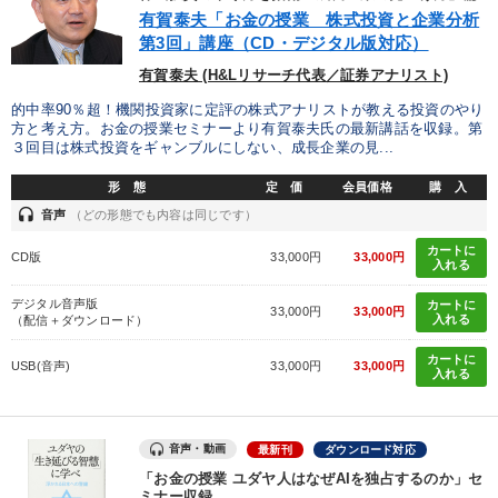
優秀各社の智恵と戦略
事業家のロマンと経営
有賀泰夫「お金の授業 株式投資と企業分析
第3回」講座（CD・デジタル版対応）
若手異才経営者の発想
専門家のアドバイス
有賀泰夫 (H&Lリサーチ代表／証券アナリスト)
リーダーの器量を学ぶ
的中率90％超！機関投資家に定評の株式アナリストが教える投資のやり
方と考え方。お金の授業セミナーより有賀泰夫氏の最新講話を収録。第
３回目は株式投資をギャンブルにしない、成長企業の見...
テーマ
形 態
定 価
会員価格
購 入
headset
音声
（どの形態でも内容は同じです）
マーケティング
《強い財務を実践する経営者》講話４選
カートに
CD版
33,000円
33,000円
入れる
資産戦略
仕事のスキルと人間力を高める知恵を身につける
デジタル音声版
カートに
33,000円
33,000円
入れる
（配信＋ダウンロード）
企業戦略に学ぶ
カートに
USB(音声)
33,000円
33,000円
入れる
2026年春季全国経営者セミナー収録講演ＣＤ・講演ＤＶＤ・デジ
タル版（音声／動画ストリーミング・ダウンロード）
音声・動画
最新刊
ダウンロード対応
業種
「お金の授業 ユダヤ人はなぜAIを独占するのか」セ
ミナー収録