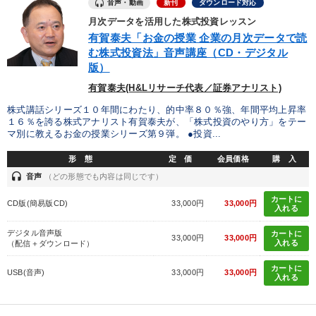
音声・動画
新刊
ダウンロード対応
月次データを活用した株式投資レッスン
有賀泰夫「お金の授業 企業の月次データで読
む株式投資法」音声講座（CD・デジタル
版）
有賀泰夫(H&Lリサーチ代表／証券アナリスト)
株式講話シリーズ１０年間にわたり、的中率８０％強、年間平均上昇率
１６％を誇る株式アナリスト有賀泰夫が、「株式投資のやり方」をテー
マ別に教えるお金の授業シリーズ第９弾。 ●投資...
形 態
定 価
会員価格
購 入
headset
音声
（どの形態でも内容は同じです）
カートに
CD版(簡易版CD)
33,000円
33,000円
入れる
デジタル音声版
カートに
33,000円
33,000円
入れる
（配信＋ダウンロード）
カートに
USB(音声)
33,000円
33,000円
入れる