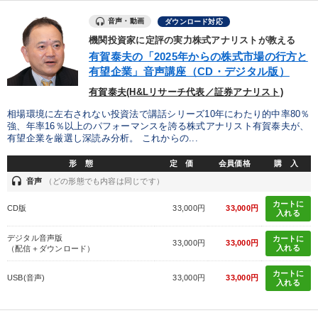
音声・動画
ダウンロード対応
機関投資家に定評の実力株式アナリストが教える
有賀泰夫の「2025年からの株式市場の行方と
有望企業」音声講座（CD・デジタル版）
有賀泰夫(H&Lリサーチ代表／証券アナリスト)
相場環境に左右されない投資法で講話シリーズ10年にわたり的中率80％
強、年率16％以上のパフォーマンスを誇る株式アナリスト有賀泰夫が、
有望企業を厳選し深読み分析。 これからの...
形 態
定 価
会員価格
購 入
headset
音声
（どの形態でも内容は同じです）
カートに
CD版
33,000円
33,000円
入れる
デジタル音声版
カートに
33,000円
33,000円
入れる
（配信＋ダウンロード）
カートに
USB(音声)
33,000円
33,000円
入れる