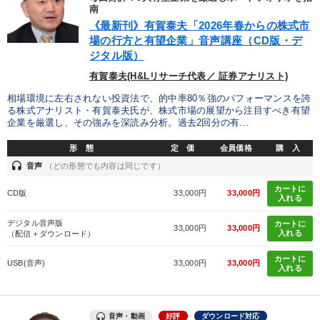
南
目的別
《最新刊》有賀泰夫「2026年春からの株式市
場の行方と有望企業」音声講座（CD版・デ
ジタル版）
新事業・新商品づくり
リーダーの魅力向上
有賀泰夫(H&Lリサーチ代表／ 証券アナリスト)
経営体系を学びたい
組織を強化したい
相場環境に左右されない投資法で、的中率80％強のパフォーマンスを誇
る株式アナリスト・有賀泰夫氏が、株式市場の展望から注目すべき有望
販売力を強化したい
パフォーマンス向上
企業を厳選し、その強みを深読み分析。過去2回分の有...
形 態
定 価
会員価格
購 入
キーワード
headset
音声
（どの形態でも内容は同じです）
カートに
CD版
33,000円
33,000円
入れる
企業成長
ドラッカー
上場企業
投資
松下幸之助
デジタル音声版
カートに
33,000円
33,000円
入れる
（配信＋ダウンロード）
ベンチャー
カートに
USB(音声)
33,000円
33,000円
入れる
※「更新」を押すと「カテゴリー」「目的別」「キーワード」を更新いただけます。
タグから探す
local_offer
refresh
更新する
音声・動画
好評
ダウンロード対応