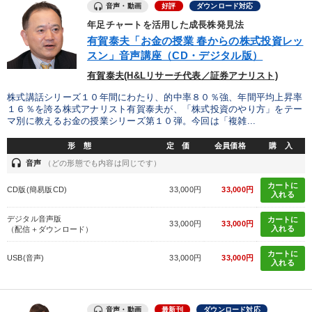
音声・動画
好評
ダウンロード対応
年足チャートを活用した成長株発見法
有賀泰夫「お金の授業 春からの株式投資レッ
スン」音声講座（CD・デジタル版）
有賀泰夫(H&Lリサーチ代表／証券アナリスト)
株式講話シリーズ１０年間にわたり、的中率８０％強、年間平均上昇率
１６％を誇る株式アナリスト有賀泰夫が、「株式投資のやり方」をテー
マ別に教えるお金の授業シリーズ第１０弾。今回は「複雑...
形 態
定 価
会員価格
購 入
headset
音声
（どの形態でも内容は同じです）
カートに
CD版(簡易版CD)
33,000円
33,000円
入れる
デジタル音声版
カートに
33,000円
33,000円
入れる
（配信＋ダウンロード）
カートに
USB(音声)
33,000円
33,000円
入れる
音声・動画
最新刊
ダウンロード対応