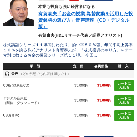
本業も投資も強い経営者になる
すべての音声・動画（全2077タイトル）からお探しいただけます
有賀泰夫「お金の授業 為替変動を活用した投
資銘柄の選び方」音声講座（CD・デジタル
タグ・キーワード
版）
有賀泰夫(H&Lリサーチ代表／証券アナリスト)
仕事術・ビジネスハック
マーケティング
上場企業
株式講話シリーズ１１年間にわたり、的中率８０％強、年間平均上昇率
１６％を誇る株式アナリスト有賀泰夫が、「株式投資のやり方」をテー
銀行交渉
投資
株式市場
企業成長
企業文化
マ別に教えるお金の授業シリーズ第１１弾。 今回...
心を磨く
営業
生産性向上
M&A
AI
形 態
定 価
会員価格
購 入
headset
音声
（どの形態でも内容は同じです）
会社を守る
株式投資
交渉
IT・デジタル活用
カートに
CD版(簡易版CD)
33,000円
33,000円
入れる
MBA
通信販売
SNS活用
政治家
老舗企業
デジタル音声版
カートに
33,000円
33,000円
入れる
（配信＋ダウンロード）
資産保全
営業力強化
カートに
USB(音声)
33,000円
33,000円
入れる
※「更新」を押すと「タグ・キーワード」を更新いただけます。