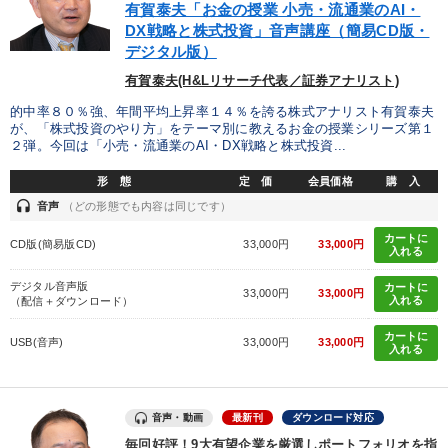
有賀泰夫「お金の授業 小売・流通業のAI・
DX戦略と株式投資」音声講座（簡易CD版・
経営リーダーの考え方と戦略を学ぶ
デジタル版）
有賀泰夫(H&Lリサーチ代表／証券アナリスト)
社員が自律的に動き出す組織づくり
マーケティング
的中率８０％強、年間平均上昇率１４％を誇る株式アナリスト有賀泰夫
が、「株式投資のやり方」をテーマ別に教えるお金の授業シリーズ第１
2025年春季全国経営者セミナー収録講演ＣＤ・講演ＤＶＤ・デジ
タル版（音声／動画ストリーミング・ダウンロード）
２弾。今回は「小売・流通業のAI・DX戦略と株式投資...
形 態
定 価
会員価格
購 入
音声と動画で学ぶ
売上直結の営業力や販売力を獲得する
headset
音声
（どの形態でも内容は同じです）
成功哲学・人間学
【2026年7月】音声・映像ご案内商品
カートに
CD版(簡易版CD)
33,000円
33,000円
入れる
経営者のための《音声・動画で学ぶ》講演シリーズ
デジタル音声版
カートに
33,000円
33,000円
入れる
（配信＋ダウンロード）
会社のパフォーマンスを高める講話
カートに
USB(音声)
33,000円
33,000円
入れる
最新トレンドと時代の潮流を押さえる
2026年夏季全国経営者セミナー収録講演ＣＤ・講演ＤＶＤ・デジ
タル版（音声／動画ストリーミング・ダウンロード）
音声・動画
最新刊
ダウンロード対応
毎回好評！9大有望企業を厳選しポートフォリオを指