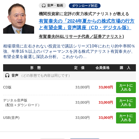
音声・動画
ダウンロード対応
機関投資家に定評の実力株式アナリストが教える
有賀泰夫の「2024年夏からの株式市場の行方
と有望企業」音声講座（CD・デジタル版）
有賀泰夫(H&Lリサーチ代表／証券アナリスト)
相場環境に左右されない投資法で講話シリーズ10年にわたり的中率80％
強、年率16％以上のパフォーマンスを誇る株式アナリスト有賀泰夫が、
有望企業を厳選し深読み分析。 これからの...
形 態
定 価
会員価格
購 入
headset
音声
（どの形態でも内容は同じです）
カートに
CD版
33,000円
33,000円
入れる
デジタル音声版
カートに
33,000円
33,000円
入れる
（配信＋ダウンロード）
カートに
USB(音声)
33,000円
33,000円
入れる