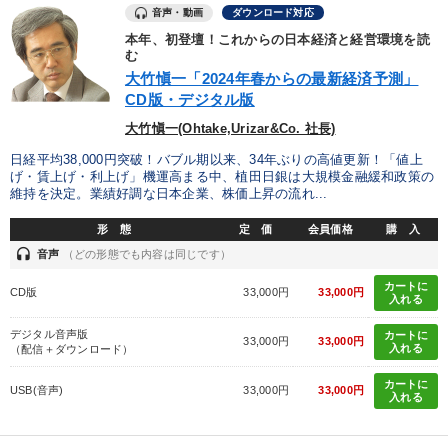
音声・動画
ダウンロード対応
本年、初登壇！これからの日本経済と経営環境を読
む
大竹愼一「2024年春からの最新経済予測」
CD版・デジタル版
大竹愼一(Ohtake,Urizar&Co. 社長)
日経平均38,000円突破！バブル期以来、34年ぶりの高値更新！「値上
げ・賃上げ・利上げ」機運高まる中、植田日銀は大規模金融緩和政策の
維持を決定。業績好調な日本企業、株価上昇の流れ...
形 態
定 価
会員価格
購 入
headset
音声
（どの形態でも内容は同じです）
カートに
CD版
33,000円
33,000円
入れる
デジタル音声版
カートに
33,000円
33,000円
入れる
（配信＋ダウンロード）
カートに
USB(音声)
33,000円
33,000円
入れる