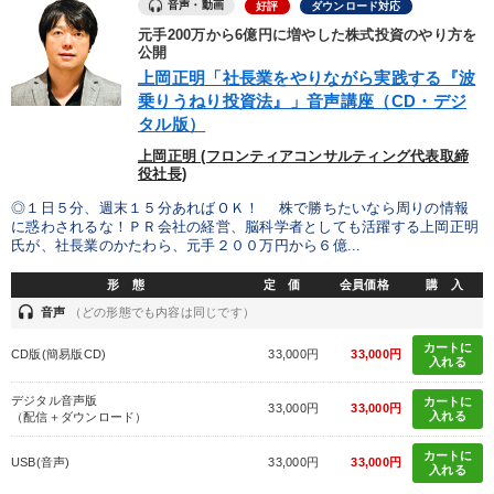
音声・動画
好評
ダウンロード対応
元手200万から6億円に増やした株式投資のやり方を
公開
上岡正明「社長業をやりながら実践する『波
乗りうねり投資法』」音声講座（CD・デジ
タル版）
上岡正明 (フロンティアコンサルティング代表取締
役社長)
◎１日５分、週末１５分あればＯＫ！ 株で勝ちたいなら周りの情報
に惑わされるな！ＰＲ会社の経営、脳科学者としても活躍する上岡正明
氏が、社長業のかたわら、元手２００万円から６億...
形 態
定 価
会員価格
購 入
headset
音声
（どの形態でも内容は同じです）
カートに
CD版(簡易版CD)
33,000円
33,000円
入れる
デジタル音声版
カートに
33,000円
33,000円
入れる
（配信＋ダウンロード）
カートに
USB(音声)
33,000円
33,000円
入れる