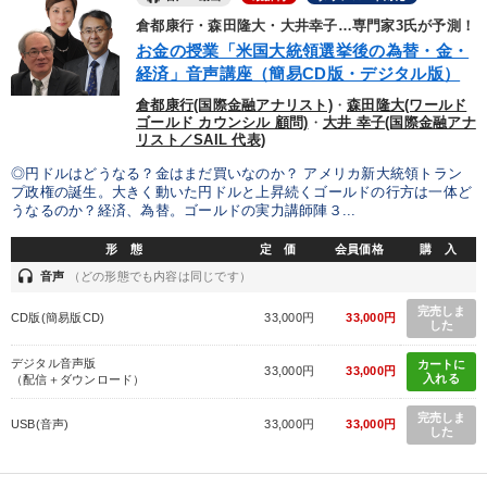
倉都康行・森田隆大・大井幸子…専門家3氏が予測！
お金の授業「米国大統領選挙後の為替・金・
経済」音声講座（簡易CD版・デジタル版）
倉都康行(国際金融アナリスト)
・
森田隆大(ワールド
ゴールド カウンシル 顧問)
・
大井 幸子(国際金融アナ
リスト／SAIL 代表)
◎円ドルはどうなる？金はまだ買いなのか？ アメリカ新大統領トラン
プ政権の誕生。大きく動いた円ドルと上昇続くゴールドの行方は一体ど
うなるのか？経済、為替。ゴールドの実力講師陣３...
形 態
定 価
会員価格
購 入
headset
音声
（どの形態でも内容は同じです）
完売しま
CD版(簡易版CD)
33,000円
33,000円
した
デジタル音声版
カートに
33,000円
33,000円
入れる
（配信＋ダウンロード）
完売しま
USB(音声)
33,000円
33,000円
した