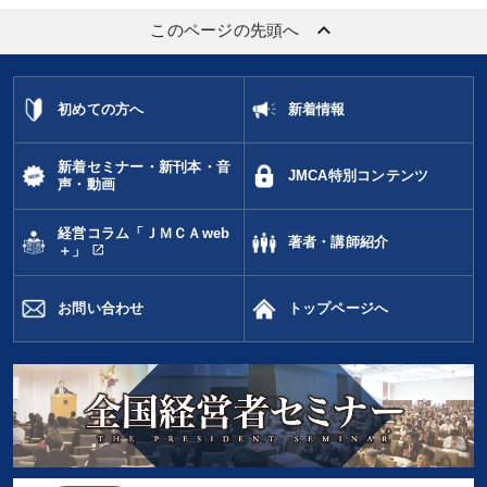
keyboard_arrow_up
このページの先頭へ
初めての方へ
新着情報
新着セミナー・新刊本・音
JMCA特別コンテンツ
声・動画
経営コラム「ＪＭＣＡweb
著者・講師紹介
open_in_new
＋」
お問い合わせ
トップページへ