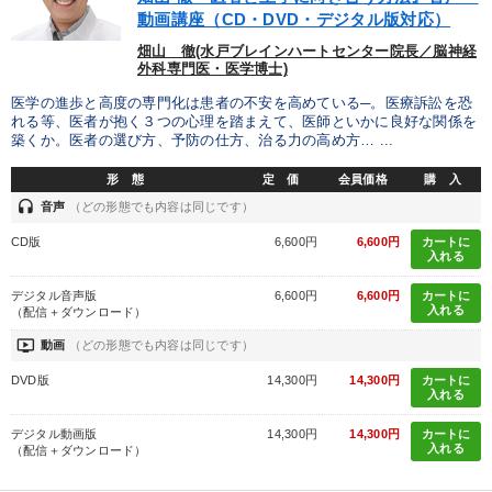
動画講座（CD・DVD・デジタル版対応）
畑山 徹(水戸ブレインハートセンター院長／脳神経
外科専門医・医学博士)
医学の進歩と高度の専門化は患者の不安を高めている─。医療訴訟を恐
れる等、医者が抱く３つの心理を踏まえて、医師といかに良好な関係を
築くか。医者の選び方、予防の仕方、治る力の高め方… ...
形 態
定 価
会員価格
購 入
headset
音声
（どの形態でも内容は同じです）
CD版
6,600円
6,600円
カートに
入れる
デジタル音声版
6,600円
6,600円
カートに
入れる
（配信＋ダウンロード）
ondemand_video
動画
（どの形態でも内容は同じです）
DVD版
14,300円
14,300円
カートに
入れる
デジタル動画版
14,300円
14,300円
カートに
入れる
（配信＋ダウンロード）