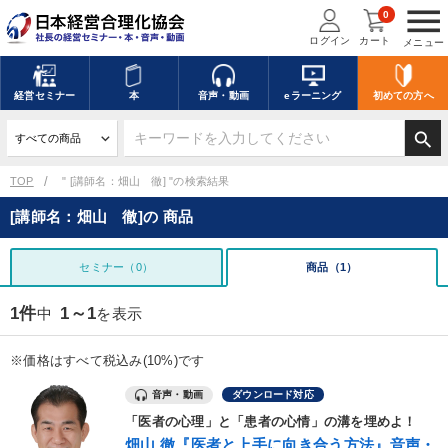
menu
0
ログイン
カート
メニュー
経営
セミナー
本
音声・動画
eラーニング
初めての方
へ
search
TOP
" [講師名：畑山 徹] "の検索結果
[講師名：畑山 徹]の 商品
セミナー（0）
商品（1）
1件
1～1
中
を表示
※価格はすべて税込み(10%)です
音声・動画
ダウンロード対応
「医者の心理」と「患者の心情」の溝を埋めよ！
畑山 徹『医者と上手に向き合う方法』音声・