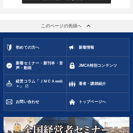
keyboard_arrow_up
このページの先頭へ
初めての方へ
新着情報
新着セミナー・新刊本・音
JMCA特別コンテンツ
声・動画
経営コラム「ＪＭＣＡweb
著者・講師紹介
open_in_new
＋」
お問い合わせ
トップページへ