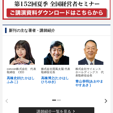
新刊の主な著者・講師紹介
concon株式会社 代表
株式会社雨風太陽 代表
株式会社サイエンス
髙
取締役 CEO
取締役社長
ホールディングス 代
村
表取締役会長
髙橋史好(たかはし
高橋博之(たかはし
し
青山恭明(あおやま
ふみこ)
ひろゆき)
やすあき )
keyboard_arrow_right
講師紹介一覧を見る