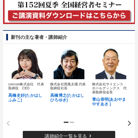
新刊の主な著者・講師紹介
concon株式会社 代表
株式会社雨風太陽 代表
株式会社サイエンス
髙
取締役 CEO
取締役社長
ホールディングス 代
村
表取締役会長
髙橋史好(たかはし
高橋博之(たかはし
し
青山恭明(あおやま
ふみこ)
ひろゆき)
やすあき )
keyboard_arrow_right
講師紹介一覧を見る