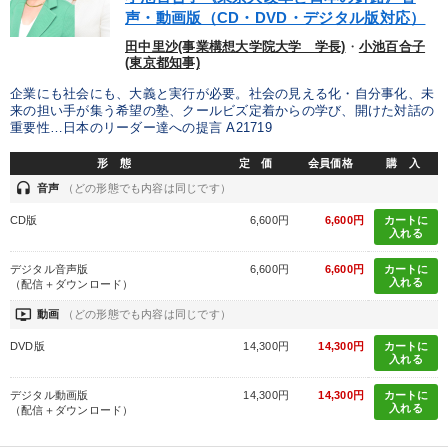
声・動画版（CD・DVD・デジタル版対応）
田中里沙(事業構想大学院大学 学長)
・
小池百合子
(東京都知事)
企業にも社会にも、大義と実行が必要。社会の見える化・自分事化、未
来の担い手が集う希望の塾、クールビズ定着からの学び、開けた対話の
重要性…日本のリーダー達への提言 A21719
形 態
定 価
会員価格
購 入
headset
音声
（どの形態でも内容は同じです）
CD版
6,600円
6,600円
カートに
入れる
デジタル音声版
6,600円
6,600円
カートに
入れる
（配信＋ダウンロード）
ondemand_video
動画
（どの形態でも内容は同じです）
DVD版
14,300円
14,300円
カートに
入れる
デジタル動画版
14,300円
14,300円
カートに
入れる
（配信＋ダウンロード）