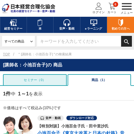
menu
0
ログイン
カート
メニュー
経営
セミナー
本
音声・動画
eラーニング
初めての方
へ
search
TOP
" [講師名：小池百合子] "の検索結果
[講師名：小池百合子]の 商品
セミナー（0）
商品（1）
1件
1～1
中
を表示
※価格はすべて税込み(10%)です
音声・動画
ダウンロード対応
【特別対談】小池百合子氏・田中里沙氏
小池百合子《東京大改革と日本の針路》音