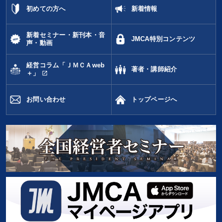
初めての方へ
新着情報
新着セミナー・新刊本・音
JMCA特別コンテンツ
声・動画
経営コラム「ＪＭＣＡweb
著者・講師紹介
open_in_new
＋」
お問い合わせ
トップページへ