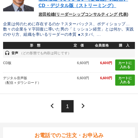
CD・デジタル版（ストリーミング）
岩田松雄(リーダーシップコンサルティング 代表)
企業は何のために存在するのか？スターバックス、ボディショップ…
数々の企業をＶ字回復に導いた男の「ミッション経営」とは何か。実践
のやり方、組織を率いるリーダーの本質 ●スタバ、...
形 態
定 価
会員価格
購 入
headset
音声
（どの形態でも内容は同じです）
CD版
6,600円
6,600円
カートに
入れる
デジタル音声版
6,600円
6,600円
カートに
入れる
（配信＋ダウンロード）
keyboard_arrow_left
keyboard_arrow_right
1
お電話でのご注文・お申込み