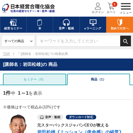
menu
0
ログイン
カート
メニュー
経営
セミナー
本
音声・動画
eラーニング
初めての方
へ
search
TOP
" [講師名：岩田松雄] "の検索結果
[講師名：岩田松雄]の 商品
セミナー（0）
商品（1）
1件
1～1
中
を表示
※価格はすべて税込み(10%)です
音声・動画
ダウンロード対応
元スターバックスジャパンCEOが教える
岩田松雄《ミッション（使命感）の経営》