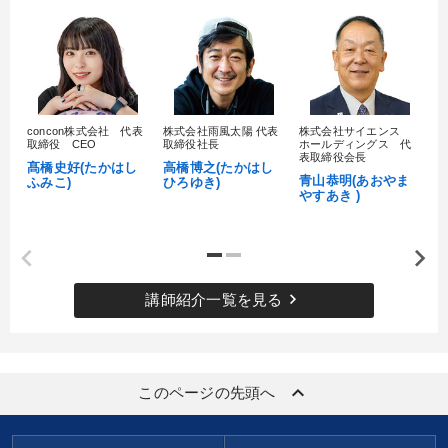
concon株式会社 代表
株式会社雨風太陽 代表
株式会社サイエンス
髙
取締役 CEO
取締役社長
ホールディングス 代
村
表取締役会長
髙橋史好(たかはし
高橋博之(たかはし
し
青山恭明(あおやま
ふみこ)
ひろゆき)
やすあき )
keyboard_arrow_right
講師紹介一覧を見る
keyboard_arrow_up
このページの先頭へ