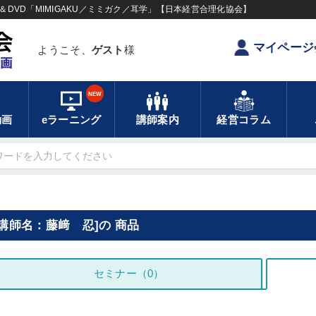
DVD「MIMIGAKU／ミミガク／耳学」【日本経営合理化協会】
マイページ
ようこそ、
ゲスト
様
NEW
動画
eラーニング
講師案内
経営コラム
[講師名：藤﨑 忍]の 商品
セミナー（0）