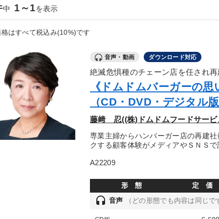
件
1～1
中
を表示
格はすべて税込み(10%)です
音声・動画
ダウンロード対応
絶滅危惧種のチェーン店を任され再
《ドムドムバーガーの思
（CD・DVD・デジタル
藤﨑 忍((株)ドムドムフードサービ
専業主婦からハンバーガー店の再建社
クする顧客体験がメディアやＳＮＳで
A22209
形 態
定 価
headset
音声
（どの形態でも内容は同じで