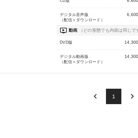
6,60
CD版
6,60
デジタル音声版
（配信＋ダウンロード）
ondemand_video
動画
（どの形態でも内容は同じで
14,30
DVD版
14,30
デジタル動画版
（配信＋ダウンロード）
keyboard_arrow_left
keyboard_arrow_right
1