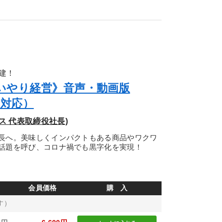
建！
いやり経営》音声・動画版
版対応）
ス 代表取締役社長)
長へ。美味しくインパクトもある商品やワクワ
話題を呼び、コロナ禍でも黒字化を実現！
会員価格
購 入
す）