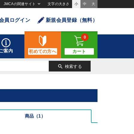
JMCAの関連サイト
文字の大きさ
小
中
大
会員ログイン
新規会員登録（無料）
0
ご案内
初めての方へ
カート
search
検索する
商品（1）