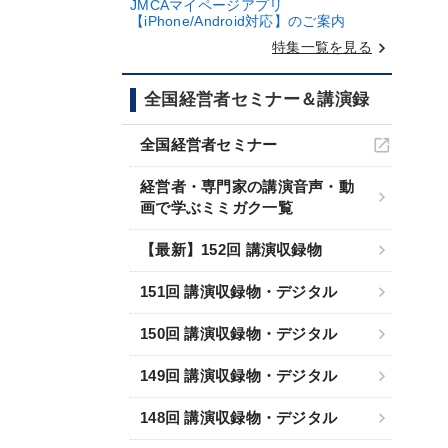
JMCAマイページアプリ
【iPhone/Android対応】のご案内
keyboard_arrow_right
特集一覧を見る
全国経営者セミナー＆講演録
全国経営者セミナー
経営者・専門家の講演音声・動
画で学ぶミミガク一覧
【最新】152回 講演収録物
151回 講演収録物・デジタル
150回 講演収録物・デジタル
149回 講演収録物・デジタル
148回 講演収録物・デジタル