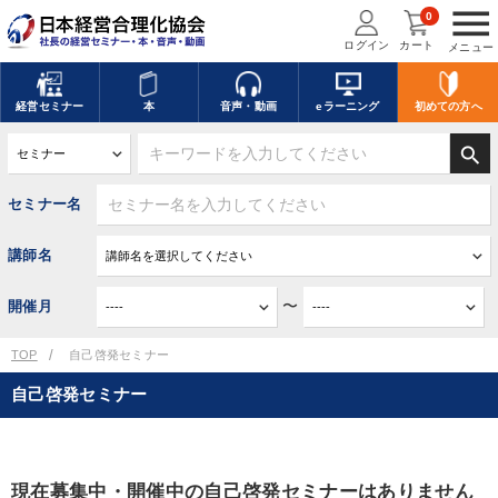
menu
0
ログイン
カート
メニュー
経営
セミナー
本
音声・動画
eラーニング
初めての方
へ
search
セミナー名
講師名
〜
開催月
TOP
自己啓発セミナー
自己啓発セミナー
現在募集中・開催中の自己啓発セミナーはありません