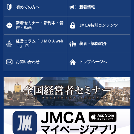
初めての方へ
新着情報
新着セミナー・新刊本・音
JMCA特別コンテンツ
声・動画
経営コラム「ＪＭＣＡweb
著者・講師紹介
open_in_new
＋」
お問い合わせ
トップページへ