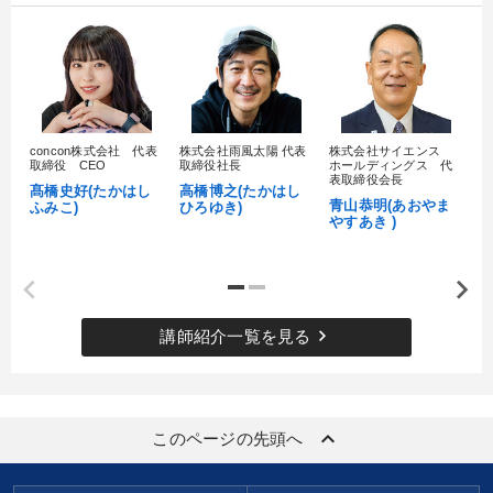
concon株式会社 代表
株式会社雨風太陽 代表
株式会社サイエンス
髙
取締役 CEO
取締役社長
ホールディングス 代
村
表取締役会長
髙橋史好(たかはし
高橋博之(たかはし
し
青山恭明(あおやま
ふみこ)
ひろゆき)
やすあき )
keyboard_arrow_right
講師紹介一覧を見る
keyboard_arrow_up
このページの先頭へ