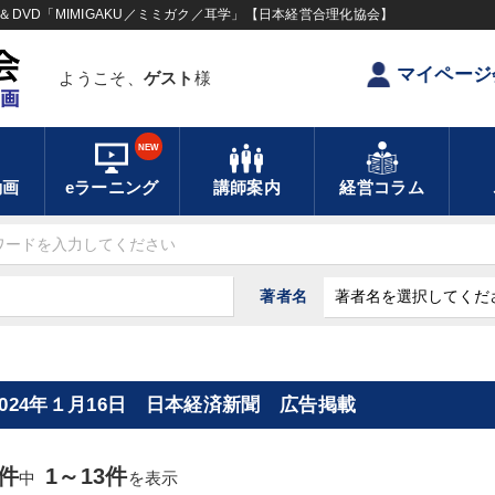
DVD「MIMIGAKU／ミミガク／耳学」【日本経営合理化協会】
マイページ
ようこそ、
ゲスト
様
NEW
動画
eラーニング
講師案内
経営コラム
著者名
2024年１月16日 日本経済新聞 広告掲載
3件
1～13件
中
を表示