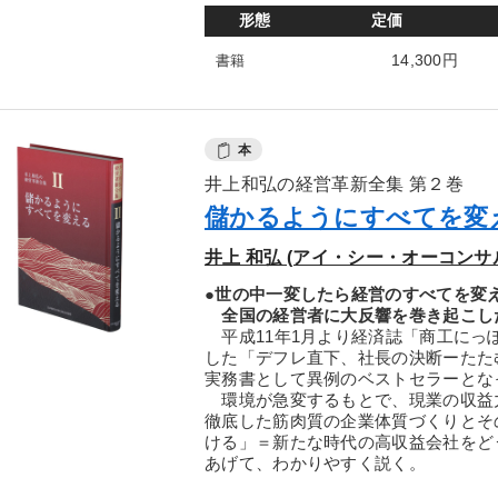
形態
定価
14,300円
書籍
本
井上和弘の経営革新全集 第２巻
儲かるようにすべてを変
井上 和弘 (アイ・シー・オーコンサ
●世の中一変したら経営のすべてを変
全国の経営者に大反響を巻き起こした
平成11年1月より経済誌「商工にっ
した「デフレ直下、社長の決断ーたた
実務書として異例のベストセラーとな
環境が急変するもとで、現業の収益
徹底した筋肉質の企業体質づくりとそ
ける」＝新たな時代の高収益会社をど
あげて、わかりやすく説く。