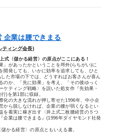
 企業は腰できまる
ルティング会長)
上式〈儲かる経営〉の原点がここにある！
」があったかということを埒外(らちがい)に
を開発しても、いかに効率を追求しても、ひと
熟した市場の下では、どうすればお客さんが喜ん
るのか、「先に効果」を考え、「その後ゆっく
ーケティング戦略〉を説いた処女作『先効果・
発行)を第1部に収録。
化の大きな流れが押し寄せた1996年、中小企
営から脱しなければ、企業の腰が弱くなるとい
益を着実に稼ぎ出す〈井上式二枚腰経営の５つ
企業は腰できまる』(1996年ダイヤモンド社発
〈儲かる経営〉の原点ともいえる書。