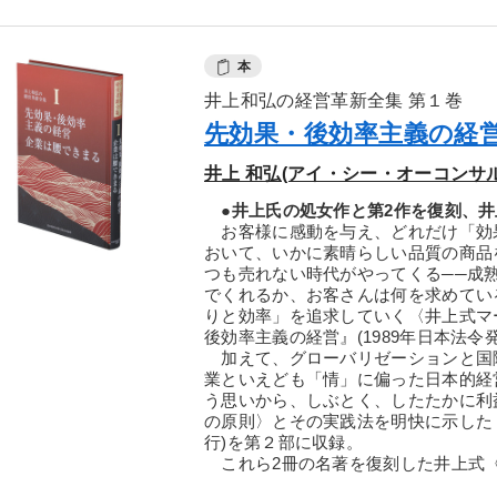
本
井上和弘の経営革新全集 第１巻
先効果・後効率主義の経営
井上 和弘(アイ・シー・オーコンサ
●井上氏の処女作と第2作を復刻、井
お客様に感動を与え、どれだけ「効果
おいて、いかに素晴らしい品質の商品
つも売れない時代がやってくる──成
でくれるか、お客さんは何を求めてい
りと効率」を追求していく〈井上式マ
後効率主義の経営』(1989年日本法令
加えて、グローバリゼーションと国際
業といえども「情」に偏った日本的経
う思いから、しぶとく、したたかに利
の原則〉とその実践法を明快に示した『
行)を第２部に収録。
これら2冊の名著を復刻した井上式