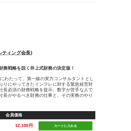
ルティング会長)
財務戦略を説く井上式財務の決定版！
年にわたって、第一線の実力コンサルタントとし
ぶりにやってきたインフレに対する緊急経営対
社長必須の財務戦略を提示。数字が苦手な人で
社長がやるべき財務の仕事と、その実務のやり
会員価格
12,100円
カートに
入れる