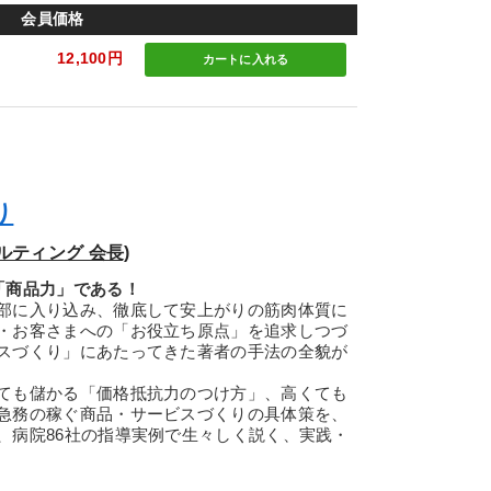
会員価格
12,100円
カートに
入れる
り
ルティング 会長)
「商品力」である！
部に入り込み、徹底して安上がりの筋肉体質に
・お客さまへの「お役立ち原点」を追求しつづ
スづくり」にあたってきた著者の手法の全貌が
ても儲かる「価格抵抗力のつけ方」、高くても
急務の稼ぐ商品・サービスづくりの具体策を、
、病院86社の指導実例で生々しく説く、実践・