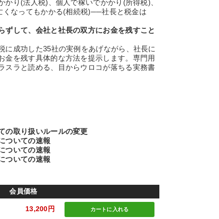
かり(法人税)、個人で稼いでかかり(所得税)、
亡くなってもかかる(相続税)──社長と税金は
らずして、会社と社長の双方にお金を残すこと
に成功した35社の実例をあげながら、社長に
お金を残す具体的な方法を提示します。専門用
ラスラと読める、目からウロコが落ちる実務書
】
の取り扱いルールの変更
ついての速報
ついての速報
ついての速報
会員価格
13,200円
カートに
入れる