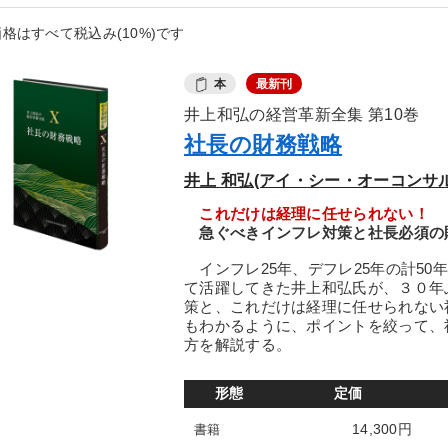
格はすべて税込み(10%)です
本
最新刊
井上和弘の経営革新全集 第10巻
社長の財務戦略
井上 和弘(アイ・シー・オーコンサ
これだけは経理に任せられない！
急ぐべきインフレ対策と社長必須の
インフレ25年、デフレ25年の計50
て活躍してきた井上和弘氏が、３０年
策と、これだけは経理に任せられない
もわかるように、ポイントを絞って、
方を解説する。
形態
定価
14,300円
書籍