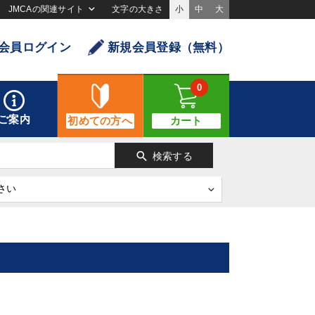
JMCAの関連サイト
文字の大きさ
小
中
大
会員ログイン
新規会員登録（無料）
0
ご案内
初めての方へ
カート
search
検索する