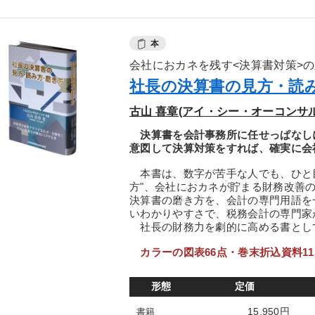
本
会社におカネを残す<決算書対策>
社長の決算書の見方・読
古山 喜章(アイ・シー・オーコンサ
決算書を会計事務所に任せっぱなし
意図して決算対策をすれば、確実に会
本書は、数字が苦手な人でも、ひと目
方"、会社におカネが貯まる財務改善
決算書の磨き方を、会計の専門用語を
いわかりやすさで、税務会計の専門家
社長の財務力を劇的に高める書とし
カラーの図表66点・巻末折込資料1
形態
定価
15,950円
書籍