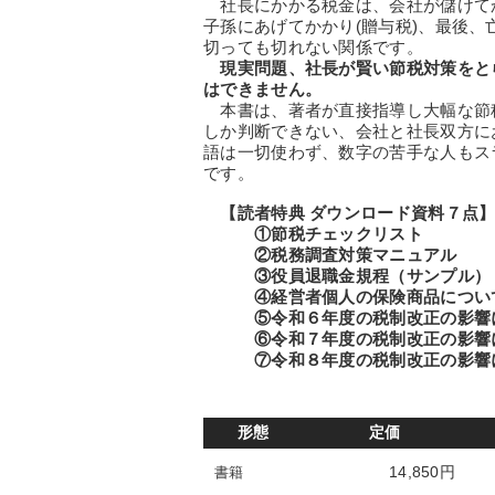
社長にかかる税金は、会社が儲けてか
子孫にあげてかかり(贈与税)、最後、
切っても切れない関係です。
現実問題、社長が賢い節税対策をと
はできません。
本書は、著者が直接指導し大幅な節税
しか判断できない、会社と社長双方に
語は一切使わず、数字の苦手な人もス
です。
【読者特典 ダウンロード資料７点
①節税チェックリスト
②税務調査対策マニュアル
③役員退職金規程（サンプル）
④経営者個人の保険商品について
⑤令和６年度の税制改正の影響に
⑥令和７年度の税制改正の影響に
⑦令和８年度の税制改正の影響に
形態
定価
14,850円
書籍