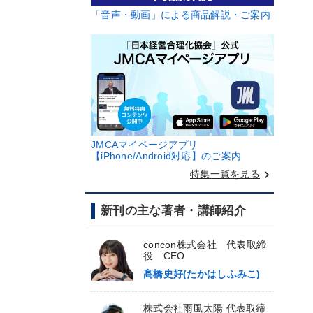
「音声・動画」による商品解説・ご案内
JMCAマイページアプリ
【iPhone/Android対応】のご案内
keyboard_arrow_right
特集一覧を見る
新刊の主な著者・講師紹介
concon株式会社 代表取締
役 CEO
髙橋史好(たかはしふみこ)
株式会社雨風太陽 代表取締