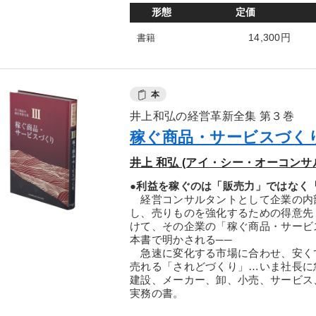
形態
定価
14,300円
書籍
本
井上和弘の経営革新全集 第３巻
稼ぐ商品・サービスづく
井上 和弘 (アイ・シー・オーコンサ
●利益を稼ぐのは「販売力」ではなく
経営コンサルタントとして企業の内
し、売りものを強化するための得意先
けて、その企業の「稼ぐ商品・サービ
本書で明かされる──
急速に変化する市場に合わせ、安く
売れる「されどづくり」…いま社長に
建設、メーカー、卸、小売、サービス
実務の書。