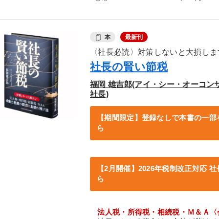
本
最新刊
〈社長必読〉対策しないと大損しま
社長の賢い節税
福岡 雄吉郎(アイ・シー・オーコン
社長)
【期間限定】登録なしで本書の一部
ら
【2月開催】2026年税制改正対応
ら
法人税・所得税・相続税・Ｍ＆Ａ〈