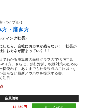
の新バイブル！
み方・磨き方
ルティング社長)
にしたら、会社におカネが残らない！ 社長が
社におカネが貯まっていく！！
でわかる決算書の面積グラフの"作り方""見
のやり方、さらに、銀行対策、税務対策のための
一切使わず、あくまでも社長視点のこれ以上な
が知らない最新ノウハウを提示する書。
て注目！
1点
会員価格
14,850円
カートに
入れる