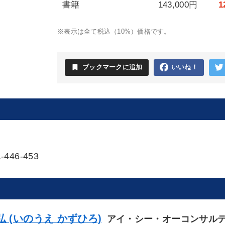
書籍
143,000円
1
※表示は全て税込（10%）価格です。
bookmark
ブックマークに追加
いいね！
-446-453
弘 (いのうえ かずひろ)
アイ・シー・オーコンサル