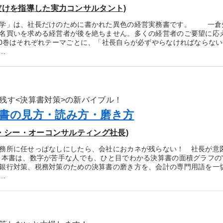
だけを指導した実力コンサルタント)
学」は、社長だけのために書かれた異色の経営実務書です。 一倉先
名買いを求める経営者が後を絶ちません。多くの経営者のご要望に応えて
0巻はそれぞれテーマごとに、「社長自らが必ずやらなければならな
…
残す<決算書対策>の新バイブル！
書の見方・読み方・磨き方
イ・シー・オーコンサルティング社長)
務所に任せっぱなしにしたら、会社におカネが残らない！ 社長が意
本書は、数字が苦手な人でも、ひと目でわかる決算書の面積グラフの"
銀行対策、税務対策のための決算書の磨き方を、会計の専門用語を一
…