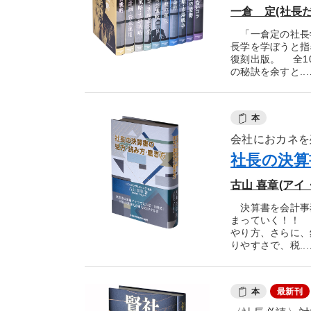
一倉 定(社長
「一倉定の社長
長学を学ぼうと指
復刻出版。 全1
の秘訣を余すと...
本
会社におカネを
社長の決算
古山 喜章(ア
決算書を会計事
まっていく！！ 
やり方、さらに、
りやすさで、税...
本
最新刊