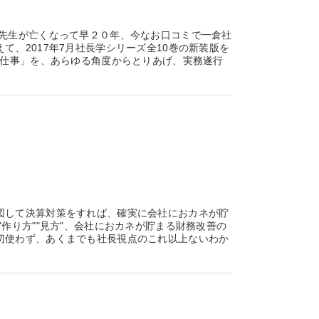
生が亡くなって早２０年、今なお口コミで一倉社
、2017年7月社長学シリーズ全10巻の新装版を
い仕事」を、あらゆる角度からとりあげ、実務遂行
図して決算対策をすれば、確実に会社におカネが貯
作り方""見方"、会社におカネが貯まる財務改善の
切使わず、あくまでも社長視点のこれ以上ないわか