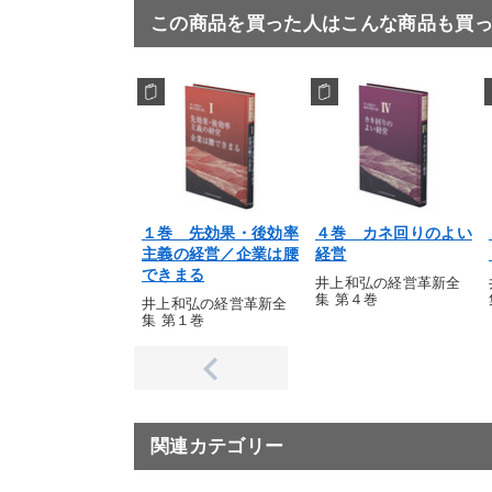
この商品を買った人はこんな商品も買
１巻 先効果・後効率
４巻 カネ回りのよい
主義の経営／企業は腰
経営
できまる
井上和弘の経営革新全
集 第４巻
井上和弘の経営革新全
集 第１巻
関連カテゴリー