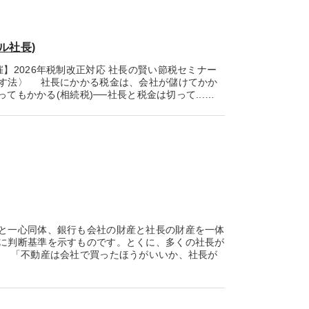
ル社長)
】2026年税制改正対応 社長の賢い節税セミナー
す法〉 社長にかかる税金は、会社が儲けてかか
てもかかる(相続税)──社長と税金は切って...…
と一心同体、銀行も会社の財産と社長の財産を一体
に判断基準を示すものです。とくに、多くの社長が
 「不動産は会社で買ったほうがいいか、社長が