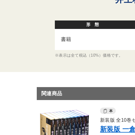
形 態
書籍
※表示は全て税込（10%）価格です。
関連商品
本
新装版 全10巻
新装版 一