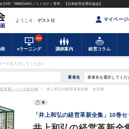
DVD「MIMIGAKU／ミミガク／耳学」【日本経営合理化協会】
マイページ
ようこそ、
ゲスト
様
NEW
動画
eラーニング
講師案内
経営コラム
著者名
営革新シリーズ全10巻
井上和弘の経営革新全集 全10巻
本
「井上和弘の経営革新全集」10巻セ
井上和弘の経営革新全集