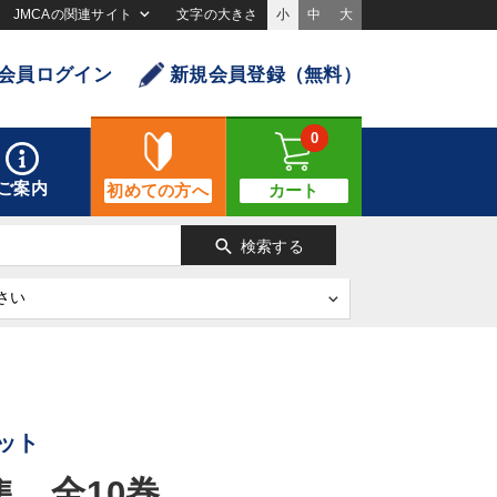
JMCAの関連サイト
文字の大きさ
小
中
大
会員ログイン
新規会員登録（無料）
0
ご案内
初めての方へ
カート
search
検索する
ット
 全10巻