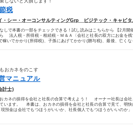
策しないと大損します！
節税
アイ・シー・オーコンサルティングGrp ビジテック・キャピタ
なしで本書の一部をチェックできる！試し読みはこちらから 【2月開催
ら 法人税・所得税・相続税・Ｍ＆Ａ〈会社と社長の双方にお金を残
で稼いでかかり(所得税)、子孫にあげてかかり(贈与税)、最後、亡くなっ
もおカネをのこす
営マニュアル
会計士)
おカネの損得を会社と社長の合算で考えよう！ オーナー社長は会社
ています。 本書は、おカネの損得を会社と社長の合算で見て、明快
現預金は会社でもつほうがいいか、社長個人でもつほうがいいのか」