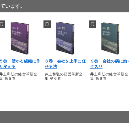
っています。
５巻 儲かる組織に作
６巻 会社を上手に任
９巻 会社の病に効
り変える
せる法
クスリ
井上和弘の経営革新全
井上和弘の経営革新全
井上和弘の経営革新全
集 第５巻
集 第６巻
集 第９巻