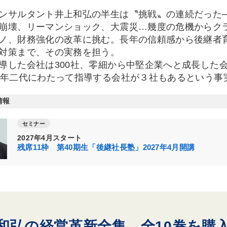
サルタント井上和弘の半生は〝挑戦〟の連続だった─
壊、リーマンショック、大震災…幾度の危機からク
ノ、財務強化の改革に挑む。長年の信頼感から後継者
対策まで、その実務を担う。
した会社は300社、零細から中堅企業へと成長した
0年二代にわたって指導する会社が３社もあるという事
情報
セミナー
2027年4月スタート
残席11枠 第40期生「後継社長塾」2027年4月開講
和弘の経営革新全集 全10巻を購