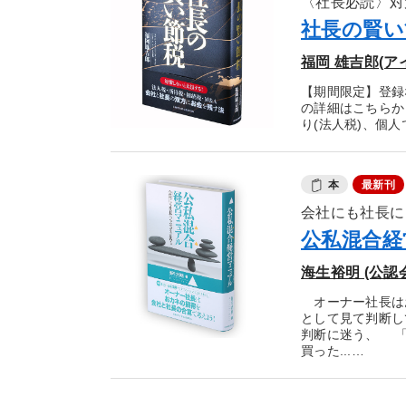
〈社長必読〉対
社長の賢い
福岡 雄吉郎(
【期間限定】登録
の詳細はこちらか
り(法人税)、個人
本
最新刊
会社にも社長に
公私混合経
海生裕明 (公認
オーナー社長は
として見て判断し
判断に迷う、 「
買った...…