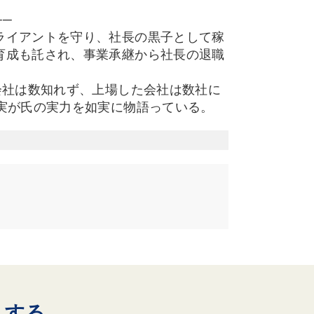
─
ライアントを守り、社長の黒子として稼
育成も託され、事業承継から社長の退職
会社は数知れず、上場した会社は数社に
実が氏の実力を如実に物語っている。
入する