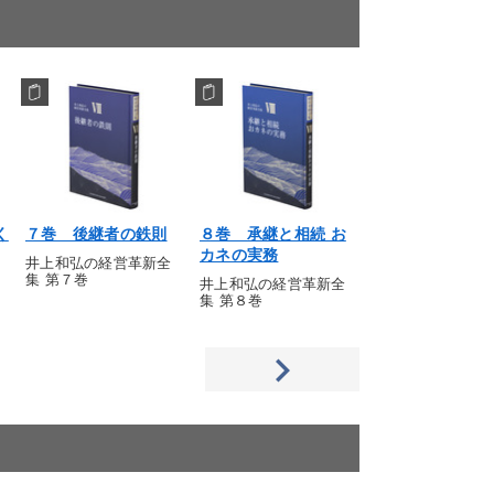
く
７巻 後継者の鉄則
８巻 承継と相続 お
新装版 一倉定の
カネの実務
学シリーズ全10
井上和弘の経営革新全
集 第７巻
井上和弘の経営革新全
新装版 全10巻セ
集 第８巻