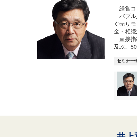
経営コン
バブル崩
ぐ売りモ
金・相続
直接指導
及ぶ。5
セミナー
井上