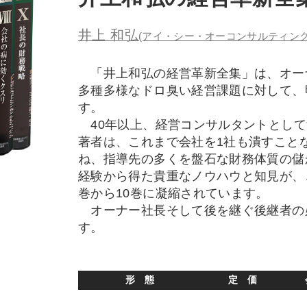
井上 和弘
(アイ・シー・オーコンサルティング
「井上和弘の経営革新全集」は、オー
多種多様なドロ臭い経営課題に対して、
す。
40年以上、経営コンサルタントとして
著者は、これまで会社を1社も潰すこと
ね、指導先の多くを盤石な財務体質の儲
経験から得た貴重なノウハウと知見が、
巻から10巻に凝縮されています。
オーナー社長そして後を継ぐ後継者の
す。
形 態
定 価