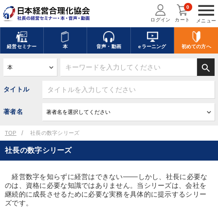
menu
0
ログイン
カート
メニュー
経営
セミナー
本
音声・動画
eラーニング
初めての方
へ
search
タイトル
著者名
TOP
社長の数字シリーズ
社長の数字シリーズ
経営数字を知らずに経営はできない───しかし、社長に必要な
のは、資格に必要な知識ではありません。当シリーズは、会社を
継続的に成長させるために必要な実務を具体的に提示するシリー
ズです。