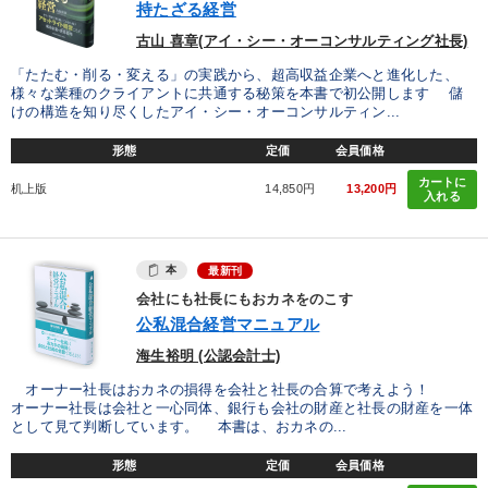
持たざる経営
古山 喜章(アイ・シー・オーコンサルティング社長)
「たたむ・削る・変える」の実践から、超高収益企業へと進化した、
様々な業種のクライアントに共通する秘策を本書で初公開します 儲
けの構造を知り尽くしたアイ・シー・オーコンサルティン...
形態
定価
会員価格
カートに
机上版
14,850円
13,200円
入れる
本
最新刊
会社にも社長にもおカネをのこす
公私混合経営マニュアル
海生裕明 (公認会計士)
オーナー社長はおカネの損得を会社と社長の合算で考えよう！
オーナー社長は会社と一心同体、銀行も会社の財産と社長の財産を一体
として見て判断しています。 本書は、おカネの...
形態
定価
会員価格