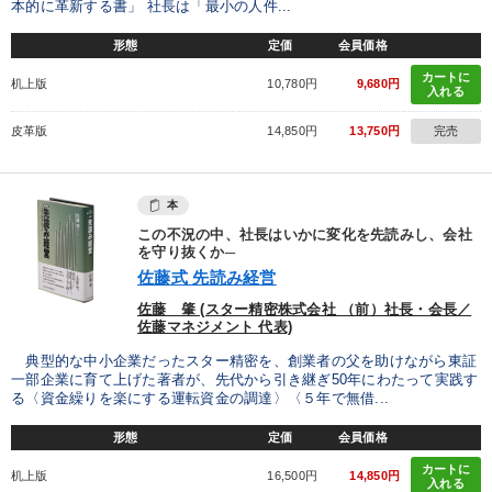
本的に革新する書」 社長は「最小の人件...
形態
定価
会員価格
カートに
机上版
10,780円
9,680円
入れる
皮革版
14,850円
13,750円
完売
本
この不況の中、社長はいかに変化を先読みし、会社
を守り抜くか─
佐藤式 先読み経営
佐藤 肇 (スター精密株式会社 （前）社長・会長／
佐藤マネジメント 代表)
典型的な中小企業だったスター精密を、創業者の父を助けながら東証
一部企業に育て上げた著者が、先代から引き継ぎ50年にわたって実践す
る〈資金繰りを楽にする運転資金の調達〉〈５年で無借...
形態
定価
会員価格
カートに
机上版
16,500円
14,850円
入れる