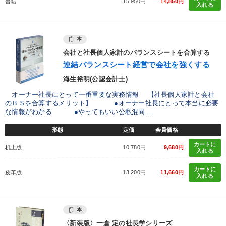
書籍
15,950円
14,850円
入れる
本
会社と社長個人家計のバランスシートを合算する
連結バランスシート経営で会社を強くする
海生裕明(公認会計士)
オーナー社長にとって一番重要な実務情報 【社長個人家計と会社
のＢＳを合算するメリット】 ●オーナー社長にとって本当に必要
な情報がわかる ●やってもいい公私混同...
形態
定価
会員価格
カートに
机上版
10,780円
9,680円
入れる
カートに
皮革版
13,200円
11,660円
入れる
本
〈新装版〉一倉 定の社長学シリーズ