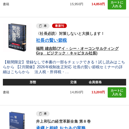
カートに
書籍
15,950円
14,850円
入れる
本
最新刊
〈社長必読〉対策しないと大損します！
社長の賢い節税
福岡 雄吉郎(アイ・シー・オーコンサルティング
Grp ビジテック・キャピタル社長)
【期間限定】登録なしで本書の一部をチェックできる！試し読みはこち
らから 【2月開催】2026年税制改正対応 社長の賢い節税セミナーの詳
細はこちらから 法人税・所得税・...
形態
定価
会員価格
カートに
書籍
14,850円
13,200円
入れる
本
井上和弘の経営革新全集 第８巻
承継と相続 おカネの実務