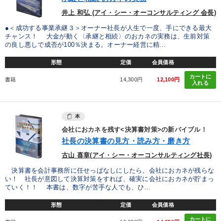
井上 和弘 (アイ・シー・オーコンサルティング 会長)
●＜成功する事業承継３＞オーナー社長が人生で一度、手にできる最大
チャンス！ 大金が動く〈承継と相続〉のおカネの実務は、生前対策
の良し悪しで成否が100％決まる。オーナー経営に精...
形態
定価
会員価格
カートに
書籍
14,300円
12,100円
入れる
本
会社におカネを残す<決算書対策>の新バイブル！
社長の決算書の見方・読み方・磨き方
古山 喜章(アイ・シー・オーコンサルティング社長)
決算書を会計事務所に任せっぱなしにしたら、会社におカネが残らな
い！ 社長が意図して決算対策をすれば、確実に会社におカネが貯まっ
ていく！！ 本書は、数字が苦手な人でも、ひ...
形態
定価
会員価格
カートに