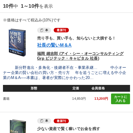
10件
1～10件
中
を表示
※価格はすべて税込み(10%)です
本
最新刊
売り手も、買い手も、知らないと大損する！
社長の賢いM＆A
福岡 雄吉郎 (アイ・シー・オーコンサルティング
Grp ビジテック・キャピタル 社長)
新分野進出・多角化・後継者不在・事業承継… 中小オー
ナー企業の賢い会社の買い方・売り方 年を追うごとに増える中小企
業のM＆A──本書は、著者が実際にかかわった20...
形態
定価
会員価格
カートに
書籍
14,850円
13,200円
入れる
本
最新刊
少ない資産で賢く稼いでお金を残す