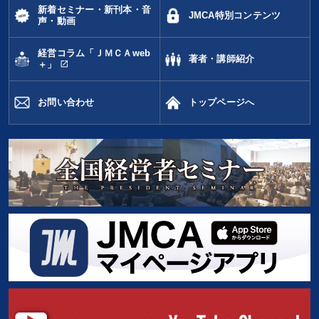
新着セミナー・新刊本・音
JMCA特別コンテンツ
声・動画
経営コラム「ＪＭＣＡweb
著者・講師紹介
open_in_new
＋」
お問い合わせ
トップページへ