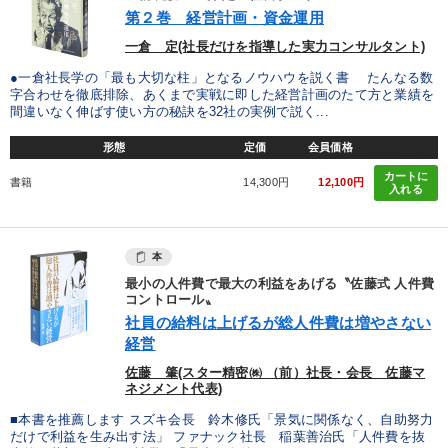
第２巻 経営計画・資金運用
一倉 定(社長だけを指導した実力コンサルタント)
●一倉社長学の「最も大切な柱」となるノウハウを説く書 たんなる数
字合わせを徹底排除、あくまで実戦に即した経営計画のたて方と業績を
間違いなく伸ばす使い方の秘訣を32社の実例で説く...
形態
定価
会員価格
カートに
書籍
14,300円
12,100円
入れる
本
最小の人件費で最大の利益をあげる〝佐藤式 人件費
コントロール〟
社員の給料は上げるが総人件費は増やさない
経営
佐藤 肇(スター精密㈱ （前）社長・会長 佐藤マ
ネジメント代表)
■本書を推薦します スズキ会長 鈴木修氏「景気に関係なく、自助努力
だけで利益を生み出す法」 ファナック社長 稲葉善治氏「人件費を抜