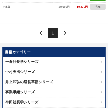
皮革版
20,680円
19,470円
完売
keyboard_arrow_left
keyboard_arrow_right
1
書籍カテゴリー
一倉社長学シリーズ
中村天風シリーズ
井上和弘の経営革新シリーズ
事業承継シリーズ
牟田社長学シリーズ