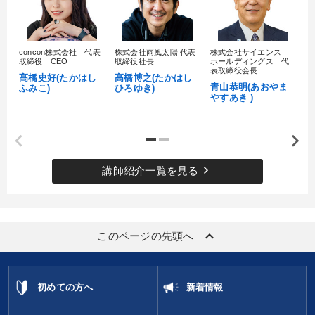
concon株式会社 代表
株式会社雨風太陽 代表
株式会社サイエンス
髙
取締役 CEO
取締役社長
ホールディングス 代
村
表取締役会長
髙橋史好(たかはし
高橋博之(たかはし
し
青山恭明(あおやま
ふみこ)
ひろゆき)
やすあき )
keyboard_arrow_right
講師紹介一覧を見る
keyboard_arrow_up
このページの先頭へ
初めての方へ
新着情報