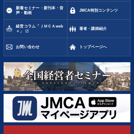
新着セミナー・新刊本・音
JMCA特別コンテンツ
声・動画
経営コラム「ＪＭＣＡweb
著者・講師紹介
open_in_new
＋」
お問い合わせ
トップページへ