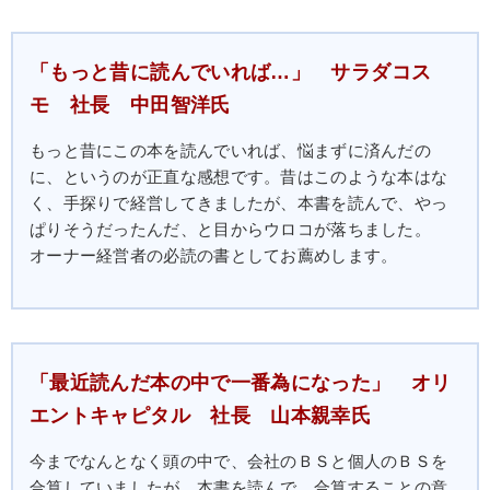
断念。２００６年、証券会社において株式公開引受
及び投資銀行担当役員を経て、現在、主に中小企業
に対して再生支援、売上増加、資金調達、事業承
「もっと昔に読んでいれば…」 サラダコス
継、連結バランスシート経営等のアドバイスをおこ
モ 社長 中田智洋氏
なうとともに、全国各地で講演・セミナーをおこ
なっている。１９５８年生まれ、学習院大学卒。
もっと昔にこの本を読んでいれば、悩まずに済んだの
に、というのが正直な感想です。昔はこのような本はな
く、手探りで経営してきましたが、本書を読んで、やっ
ぱりそうだったんだ、と目からウロコが落ちました。
オーナー経営者の必読の書としてお薦めします。
「最近読んだ本の中で一番為になった」 オリ
エントキャピタル 社長 山本親幸氏
今までなんとなく頭の中で、会社のＢＳと個人のＢＳを
合算していましたが、本書を読んで、合算することの意