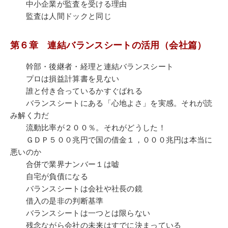
中小企業が監査を受ける理由
監査は人間ドックと同じ
第６章 連結バランスシートの活用（会社篇）
幹部・後継者・経理と連結バランスシート
プロは損益計算書を見ない
誰と付き合っているかすぐばれる
バランスシートにある「心地よさ」を実感。それが読
み解く力だ
流動比率が２００％。それがどうした！
ＧＤＰ５００兆円で国の借金１，０００兆円は本当に
悪いのか
合併で業界ナンバー１は嘘
自宅が負債になる
バランスシートは会社や社長の鏡
借入の是非の判断基準
バランスシートは一つとは限らない
残念ながら会社の未来はすでに決まっている