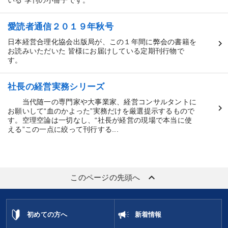
いる 季刊の小冊子です。
愛読者通信２０１９年秋号
日本経営合理化協会出版局が、この１年間に弊会の書籍を
お読みいただいた 皆様にお届けしている定期刊行物で
す。
社長の経営実務シリーズ
当代随一の専門家や大事業家、経営コンサルタントに
お願いして“血のかよった”実務だけを厳選提示するもので
す。空理空論は一切なし、“社長が経営の現場で本当に使
える”この一点に絞って刊行する...
keyboard_arrow_up
このページの先頭へ
初めての方へ
新着情報