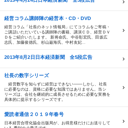
2013年4月24日日本経済新聞 全5段広告
経営コラム講師陣の経営本・CD・DVD
経営コラム「社長のネット情報局」にてコラムをご寄稿・
ご講話いただいている講師陣の書籍、講演ＣＤ、経営ＤＶ
Ｄをご紹介いたします。 新将命氏、中谷彰宏氏、田坂広
志氏、加藤俊徳氏、杉山巌海氏、中村友妃...
2013年8月2日日本経済新聞 全5段広告
社長の数字シリーズ
経営数字を知らずに経営はできない───しかし、社長
に必要なのは、資格に必要な知識ではありません。当シ
リーズは、会社を継続的に成長させるために必要な実務を
具体的に提示するシリーズです。
愛読者通信２０１９年春号
日本経営合理化協会出版局が、お得意様だけにお送りして