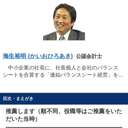
海生裕明 (かいおひろあき)
公認会計士
中小企業の社長に、社長個人と会社のバランス
シートを合算する「連結バランスシート経営」を提
唱する異色の公認会計士。
大学卒業後、数種の仕事を経て、経営コンサル
ティング会社を設立。１９８５年、公認会計士試験
目次・まえがき
に合格、３年間大手監査法人にて監査実務を経験す
る。
推薦します（順不同、役職等はご推薦をいた
２０００年、ＩＴ企業のＣＦＯ（最高財務責任
だいた当時）
者）に就任。上場を目指すもＩＴバブル崩壊により