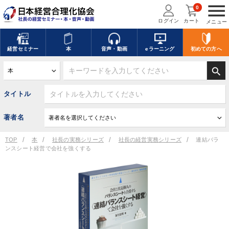
menu
0
ログイン
カート
メニュー
経営
セミナー
本
音声・動画
eラーニング
初めての方
へ
search
タイトル
著者名
TOP
本
社長の実務シリーズ
社長の経営実務シリーズ
連結バラ
ンスシート経営で会社を強くする