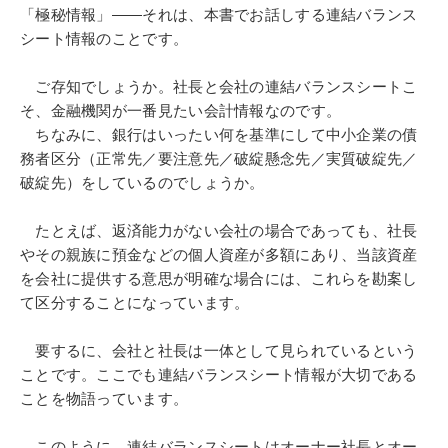
「極秘情報」――それは、本書でお話しする連結バランス
シート情報のことです。
ご存知でしょうか。社長と会社の連結バランスシートこ
そ、金融機関が一番見たい会計情報なのです。
ちなみに、銀行はいったい何を基準にして中小企業の債
務者区分（正常先／要注意先／破綻懸念先／実質破綻先／
破綻先）をしているのでしょうか。
たとえば、返済能力がない会社の場合であっても、社長
やその親族に預金などの個人資産が多額にあり、当該資産
を会社に提供する意思が明確な場合には、これらを勘案し
て区分することになっています。
要するに、会社と社長は一体として見られているという
ことです。ここでも連結バランスシート情報が大切である
ことを物語っています。
このように、連結バランスシートはオーナー社長とオー