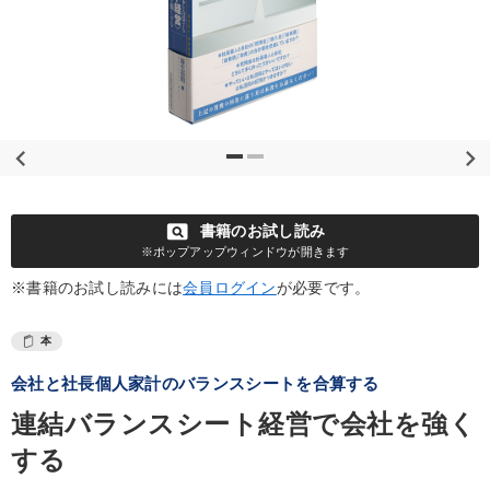
pageview
書籍のお試し読み
※ポップアップウィンドウが開きます
※書籍のお試し読みには
会員ログイン
が必要です。
本
会社と社長個人家計のバランスシートを合算する
連結バランスシート経営で会社を強く
する