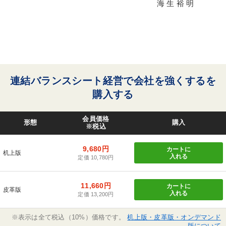
海 生 裕 明
連結バランスシート経営で会社を強くするを
購入する
会員価格
形態
購入
※税込
9,680円
カートに
机上版
入れる
定価 10,780円
11,660円
カートに
皮革版
入れる
定価 13,200円
※表示は全て税込（10%）価格です。
机上版・皮革版・オンデマンド
版について