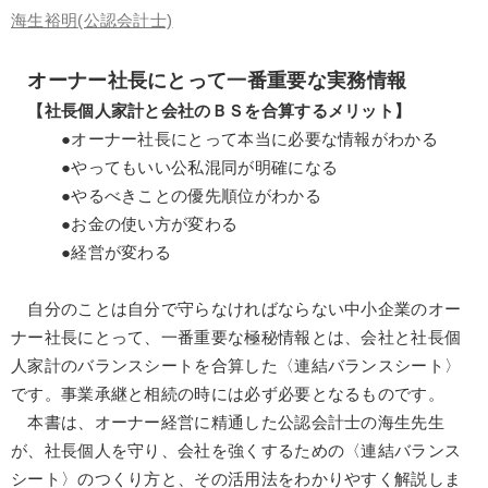
海生裕明
(公認会計士)
オーナー社長にとって一番重要な実務情報
【社長個人家計と会社のＢＳを合算するメリット】
●オーナー社長にとって本当に必要な情報がわかる
●やってもいい公私混同が明確になる
●やるべきことの優先順位がわかる
●お金の使い方が変わる
●経営が変わる
自分のことは自分で守らなければならない中小企業のオー
ナー社長にとって、一番重要な極秘情報とは、会社と社長個
人家計のバランスシートを合算した〈連結バランスシート〉
です。事業承継と相続の時には必ず必要となるものです。
本書は、オーナー経営に精通した公認会計士の海生先生
が、社長個人を守り、会社を強くするための〈連結バランス
シート〉のつくり方と、その活用法をわかりやすく解説しま