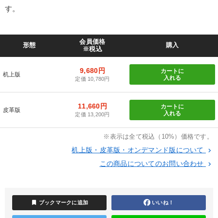
す。
会員価格
形態
購入
※税込
9,680円
カートに
机上版
入れる
定価 10,780円
11,660円
カートに
皮革版
入れる
定価 13,200円
※表示は全て税込（10%）価格です。
机上版・皮革版・オンデマンド版について
keyboard_arrow_right
この商品についてのお問い合わせ
keyboard_arrow_right
bookmark
ブックマークに追加
いいね！