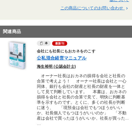
この商品についてのお問い合わせ
keyboard_arrow_right
関連商品
本
最新刊
会社にも社長にもおカネをのこす
公私混合経営マニュアル
海生裕明 (公認会計士)
オーナー社長はおカネの損得を会社と社長の
合算で考えよう！ オーナー社長は会社と一心
同体、銀行も会社の財産と社長の財産を一体と
して見て判断しています。 本書は、おカネの
損得を会社と社長の合算で見て、明快に判断基
準を示すものです。とくに、多くの社長が判断
に迷う、 「現預金は会社でもつほうがいい
か、社長個人でもつほうがいいのか」 「不動
産は会社で買ったほうがいいか、社長が買った...
…