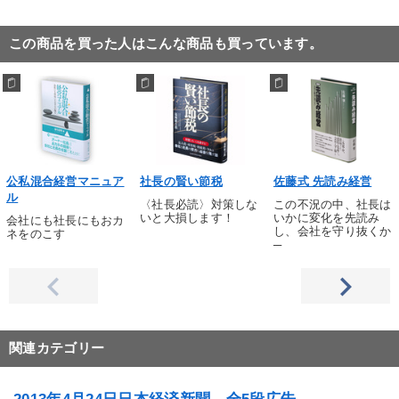
この商品を買った人はこんな商品も買っています。
公私混合経営マニュア
社長の賢い節税
佐藤式 先読み経営
ル
〈社長必読〉対策しな
この不況の中、社長は
いと大損します！
いかに変化を先読み
会社にも社長にもおカ
し、会社を守り抜くか
ネをのこす
─
関連カテゴリー