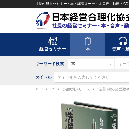
社長の経営セミナー・本・講演オーディオ音声・動画・CD＆
経営セミナー
本
音声・
キーワード検索
タイトル
TOP
本
講師別シリーズ
佐藤 肇の経営数