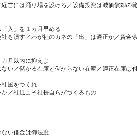
／経営には踊り場を設けろ／設備投資は減価償却の
も「入」を１カ月早める
会社を潰す／わが社のカネの「出」は適正か／資金
４カ月以内に抑えよ
はない／儲かる在庫と儲からない在庫／適正在庫は
い社風をつくれ
いか／社風こそ社長自らがつくるもの
よ
のない借金は御法度