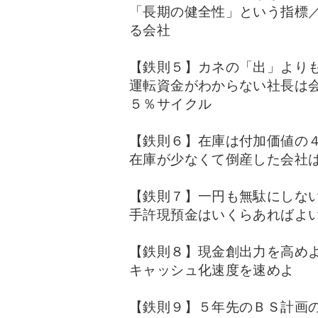
「長期の健全性」という指標
る会社
【鉄則５】カネの「出」より
運転資金がわからない社長は
５％サイクル
【鉄則６】在庫は付加価値の
在庫が少なくて倒産した会社
【鉄則７】一円も無駄にしな
手許現預金はいくらあればよ
【鉄則８】現金創出力を高め
キャッシュ化速度を速めよ
【鉄則９】５年先のＢＳ計画