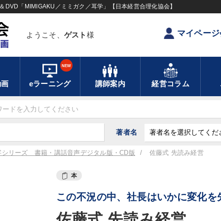
DVD「MIMIGAKU／ミミガク／耳学」【日本経営合理化協会】
マイページ
ようこそ、
ゲスト
様
NEW
動画
eラーニング
講師案内
経営コラム
著者名
字シリーズ 書籍・講話音声デジタル版・CD版
佐藤式 先読み経営
本
この不況の中、社長はいかに変化を
佐藤式 先読み経営