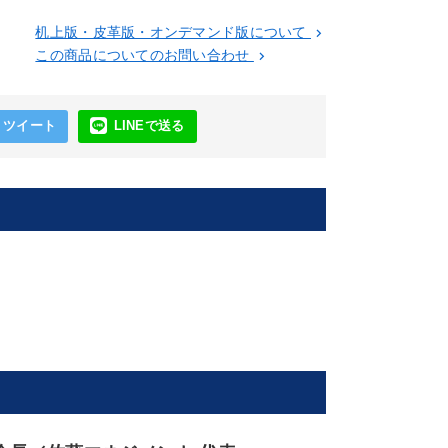
机上版・皮革版・オンデマンド版について
keyboard_arrow_right
この商品についてのお問い合わせ
keyboard_arrow_right
ツイート
LINEで送る