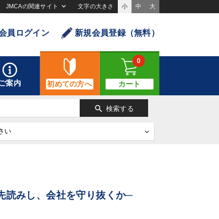
JMCAの関連サイト
文字の大きさ
小
中
大
会員ログイン
新規会員登録（無料）
0
ご案内
初めての方へ
カート
search
検索する
先読みし、会社を守り抜くか─