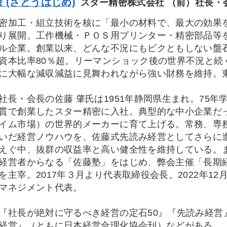
 (さとうはじめ)
スター精密株式会社 （前）社長・
加工・組立技術を核に「最小の材料で、最大の効果
り展開。工作機械・ＰＯＳ用プリンター・精密部品等を
ル企業。創業以来、どんな不況にもビクともしない盤
資本比率80％超。リーマンショック後の世界不況と続
に大幅な減収減益に見舞われながら強い財務を維持。
長・会長の佐藤 肇氏は1951年静岡県生まれ。75
貫で創業したスター精密に入社。典型的な中小企業だ
イム市場）の世界的メーカーに育て上げる。常務、専務
いだ経営ノウハウを、佐藤式先読み経営としてさらに
えぐ中、抜群の収益率と高い健全性を維持している。
経営者からなる「佐藤塾」をはじめ、弊会主催「長期
を主宰。2017年３月より代表取締役会長。2022年1
マネジメント代表。
社長が絶対に守るべき経営の定石50』『先読み経営
経営』（ともに日本経営合理化協会刊）などがある。