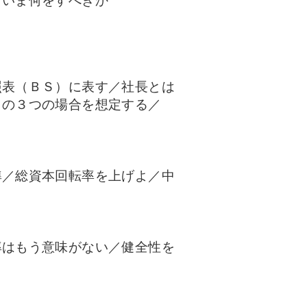
／いま何をすべきか
照表（ＢＳ）に表す／社長とは
」の３つの場合を想定する／
準／総資本回転率を上げよ／中
率はもう意味がない／健全性を