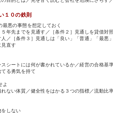
営の目的とは／先を甘く読むと会社を危険にさらす
い１０の鉄則
の最悪の事態を想定しておく
］５年先までを見通す／［条件２］見通しを貸借対
す人／［条件３］見通しは「良い」「普通」「最悪
に見直す
ンスシートには何が書かれているか／経営の合格基
捨てる勇気を持て
せよ
潰れない体質／健全性をはかる３つの指標／流動比
物をしない