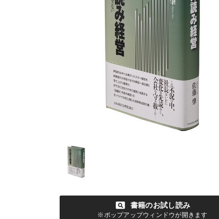
pageview
書籍のお試し読み
※ポップアップウィンドウが開きます