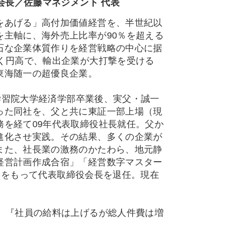
会長／佐藤マネジメント 代表
をあげる」高付加価値経営を、半世紀以
主軸に、海外売上比率が90％を超える
石な企業体質作りを経営戦略の中心に据
く円高で、輸出企業が大打撃を受ける
東海随一の超優良企業。
年学習院大学経済学部卒業後、実父・誠一
った同社を、父と共に東証一部上場（現
を経て09年代表取締役社長就任。父か
進化させ実践。その結果、多くの企業が
また、社長業の激務のかたわら、地元静
経営計画作成合宿」「経営数字マスター
2月をもって代表取締役会長を退任。現在
』『社員の給料は上げるが総人件費は増