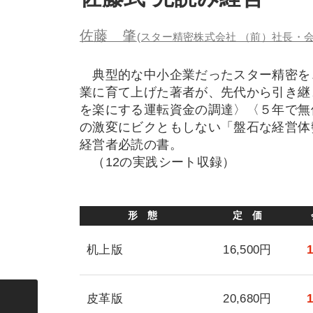
佐藤 肇
(スター精密株式会社 （前）社長・会
典型的な中小企業だったスター精密を
業に育て上げた著者が、先代から引き継
を楽にする運転資金の調達〉〈５年で無
の激変にビクともしない「盤石な経営体
経営者必読の書。
（12の実践シート収録）
形 態
定 価
机上版
16,500円
皮革版
20,680円