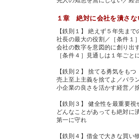
先人の知恵を無にしない／経
１章 絶対に会社を潰さな
【鉄則１】 絶えず５年先まで
社長の最大の役割／［条件１
会社の数字を意図的に創り出
［条件４］見通しは１年ごと
【鉄則２】 捨てる勇気をもつ
売上至上主義を捨てよ／バラ
小企業の良さを活かす経営／
【鉄則３】 健全性を最重要視
どんなことがあっても絶対に
第一に守れ
【鉄則４】借金で大きな買い