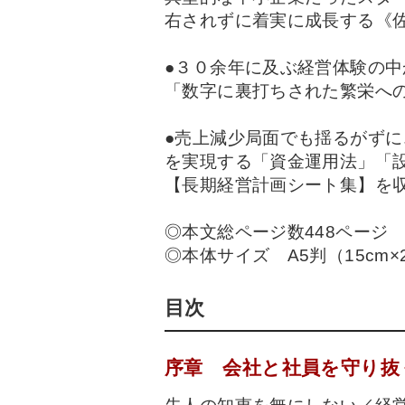
右されずに着実に成長する《佐
●３０余年に及ぶ経営体験の
「数字に裏打ちされた繁栄へ
●売上減少局面でも揺るがず
を実現する「資金運用法」「
【長期経営計画シート集】を
◎本文総ページ数448ページ
◎本体サイズ A5判（15cm×
目次
序章 会社と社員を守り抜