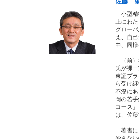
佐藤 肇
小型精密
上にわた
グローバ
え、自己
中、同様
（前）社
氏が裸一
東証プラ
ら受け継
不況にあ
岡の若手
コース」
は、佐藤
著書に『
やさない