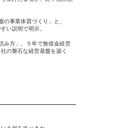
盤の事業体質づくり」と、
やすい説明で明示。
読み方」、５年で無借金経営
自社の磐石な経営基盤を築く