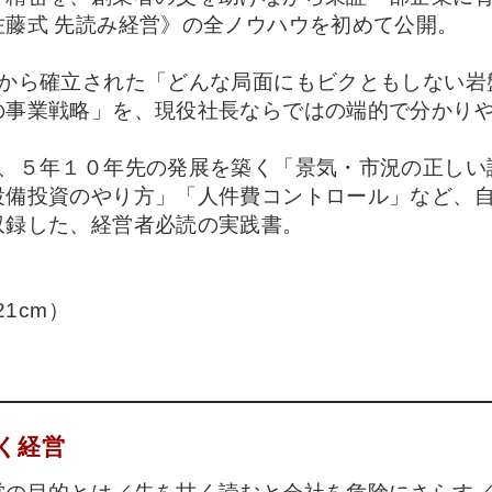
藤式 先読み経営》の全ノウハウを初めて公開。
中から確立された「どんな局面にもビクともしない岩
の事業戦略」を、現役社長ならではの端的で分かり
に、５年１０年先の発展を築く「景気・市況の正しい
設備投資のやり方」「人件費コントロール」など、
収録した、経営者必読の実践書。
21cm）
く経営