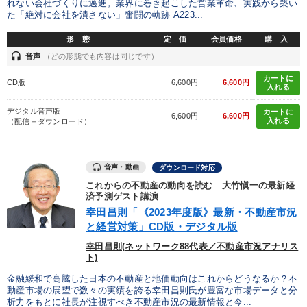
れない会社づくりに邁進。業界に巻き起こした営業革命、実践から築い
た「絶対に会社を潰さない」奮闘の軌跡 A223...
形 態
定 価
会員価格
購 入
headset
音声
（どの形態でも内容は同じです）
カートに
CD版
6,600円
6,600円
入れる
デジタル音声版
カートに
6,600円
6,600円
入れる
（配信＋ダウンロード）
音声・動画
ダウンロード対応
これからの不動産の動向を読む 大竹愼一の最新経
済予測ゲスト講演
幸田昌則「《2023年度版》最新・不動産市況
と経営対策」CD版・デジタル版
幸田昌則(ネットワーク88代表／不動産市況アナリス
ト)
金融緩和で高騰した日本の不動産と地価動向はこれからどうなるか？不
動産市場の展望で数々の実績を誇る幸田昌則氏が豊富な市場データと分
析力をもとに社長が注視すべき不動産市況の最新情報と今...