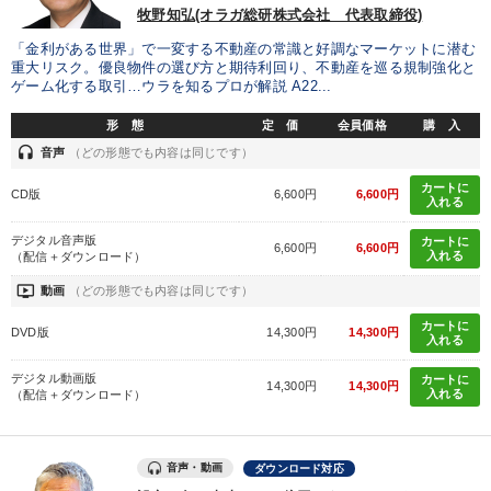
牧野知弘(オラガ総研株式会社 代表取締役)
製造業
卸売・小売・飲食業
建設・不動産業
「金利がある世界」で一変する不動産の常識と好調なマーケットに潜む
重大リスク。優良物件の選び方と期待利回り、不動産を巡る規制強化と
IT・サービス・金融業
コンサルタント
専門家
ゲーム化する取引…ウラを知るプロが解説 A22...
形 態
定 価
会員価格
購 入
キーワード
headset
音声
（どの形態でも内容は同じです）
カートに
CD版
6,600円
6,600円
交渉
井上和弘
FCビジネス
運勢・先見
心を磨く
入れる
デジタル音声版
カートに
資産保全
6,600円
6,600円
入れる
（配信＋ダウンロード）
ondemand_video
動画
（どの形態でも内容は同じです）
※「更新」を押すと「テーマ」「キーワード」を更新いただけます。
カートに
DVD版
14,300円
14,300円
入れる
経営音声・動画を探す
ondemand_video
refresh
更新する
デジタル動画版
カートに
14,300円
14,300円
入れる
（配信＋ダウンロード）
全国経営者セミナー収録物以外の経営教材（全762タイトル）からお探
しいただけます
音声・動画
ダウンロード対応
カテゴリー