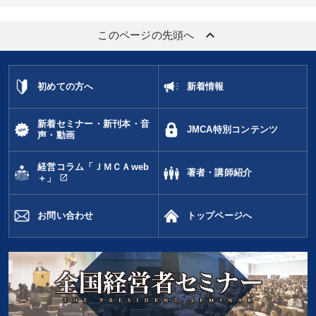
keyboard_arrow_up
このページの先頭へ
初めての方へ
新着情報
新着セミナー・新刊本・音
JMCA特別コンテンツ
声・動画
経営コラム「ＪＭＣＡweb
著者・講師紹介
open_in_new
＋」
お問い合わせ
トップページへ