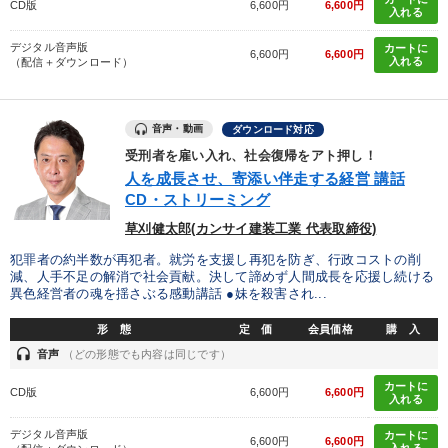
CD版
6,600円
6,600円
入れる
デジタル音声版
カートに
6,600円
6,600円
入れる
（配信＋ダウンロード）
音声・動画
ダウンロード対応
受刑者を雇い入れ、社会復帰をアト押し！
人を成長させ、寄添い伴走する経営 講話
CD・ストリーミング
草刈健太郎(カンサイ建装工業 代表取締役)
犯罪者の約半数が再犯者。就労を支援し再犯を防ぎ、行政コストの削
減、人手不足の解消で社会貢献。決して諦めず人間成長を応援し続ける
異色経営者の魂を揺さぶる感動講話 ●妹を殺害され...
形 態
定 価
会員価格
購 入
headset
音声
（どの形態でも内容は同じです）
カートに
CD版
6,600円
6,600円
入れる
デジタル音声版
カートに
6,600円
6,600円