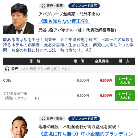
音声・動画
ダウンロード対応
タグから探す
local_offer
refresh
更新する
アパグループ創業家・門外不出の
《誰も知らない帝王学》
すべての音声・動画（全2077タイトル）からお探しいただけます
元谷 拓(アパホテル（株）代表取締役専務)
タグ・キーワード
能ある鷹は爪を出せ！創業来、５２年連続黒字経営、日本一の客室数を
誇るホテルの創業者・元谷外志雄の生きた教え。商売に大事な２つの学
問、お金の神様に好かれる法、時は命なり… A2...
リベラルアーツ
井上和弘
推薦
不動産
株式投資
形 態
定 価
会員価格
購 入
感動講話
多様性・ダイバーシティ
ランチェスター戦略
headset
音声
（どの形態でも内容は同じです）
カートに
海外の成功事例
運勢・先見
スポーツ関係
CD版
6,600円
6,600円
入れる
両利きの経営
デジタルマーケティング
早わかり
デジタル音声版
カートに
6,600円
6,600円
入れる
（配信＋ダウンロード）
対談・座談会
入門篇
相続・事業承継
音声・動画
ダウンロード対応
労務問題・リスク対策
労務問題・人事対策
上場企業
地場の建設・不動産会社が高収益化を実現！
IT・デジタル活用
中村天風
健康・ウェルビーイング
《逆境に打ち勝つ》中小企業のブランディン