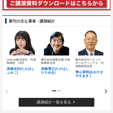
新刊の主な著者・講師紹介
concon株式会社 代表
株式会社雨風太陽 代表
株式会社サイエンス
髙
取締役 CEO
取締役社長
ホールディングス 代
村
表取締役会長
髙橋史好(たかはし
高橋博之(たかはし
し
青山恭明(あおやま
ふみこ)
ひろゆき)
やすあき )
keyboard_arrow_right
講師紹介一覧を見る