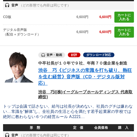
headset
音声
（どの形態でも内容は同じです）
カートに
CD版
6,600円
6,600円
入れる
デジタル音声版
カートに
6,600円
6,600円
入れる
（配信＋ダウンロード）
音声・動画
好評
ダウンロード対応
中卒社長が１０年で９社、年商７０億企業を創造
渋谷 巧《ビジネスの常識を打ち破り、熱狂
を生む経営》音声版（CD・デジタル版対
応）
渋谷 巧((株)イーグループホールディングス 代表取
締役)
トップは会議で話さない、給与は社長が決めない、社員のグチは嫌わな
い…常識を“解体”し、全社員の生活と心を満たす若手起業家の学校では
絶対に教わらない６つの経営ルール A2221...
形 態
定 価
会員価格
購 入
headset
音声
（どの形態でも内容は同じです）