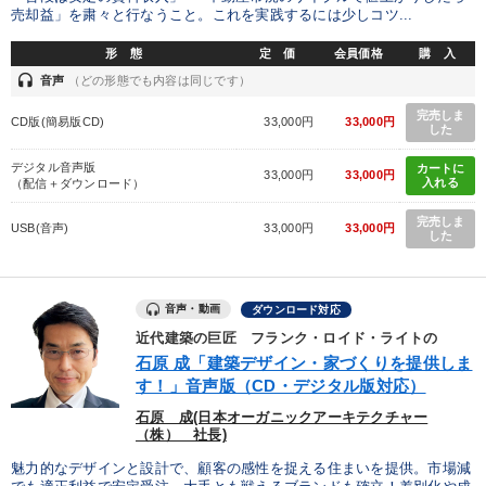
売却益」を粛々と行なうこと。これを実践するには少しコツ...
形 態
定 価
会員価格
購 入
headset
音声
（どの形態でも内容は同じです）
完売しま
CD版(簡易版CD)
33,000円
33,000円
した
デジタル音声版
カートに
33,000円
33,000円
入れる
（配信＋ダウンロード）
完売しま
USB(音声)
33,000円
33,000円
した
音声・動画
ダウンロード対応
近代建築の巨匠 フランク・ロイド・ライトの
石原 成「建築デザイン・家づくりを提供しま
す！」音声版（CD・デジタル版対応）
石原 成(日本オーガニックアーキテクチャー
（株） 社長)
魅力的なデザインと設計で、顧客の感性を捉える住まいを提供。市場減