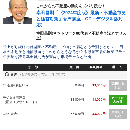
【5月】音声・映像
これからの不動産の動向をズバリ読む！
幸田昌則「《2024年度版》最新・不動産市況
と経営対策」音声講座（CD・デジタル版対
目的別
応）
幸田昌則(ネットワーク88代表／不動産市況アナリス
組織を強化したい
発想力を磨きたい
ト)
◎上がり続ける首都圏の不動産、プロは市場をどう予測するか？ 日
新事業・新商品づくり
リーダーの魅力向上
本の不動産と地価動向はこれからどうなるか？不動産市場の展望で数々
の実績を誇る幸田昌則氏が豊富な市場データと分析...
財務・数字力の向上
業績を伸ばしたい
形 態
定 価
会員価格
購 入
headset
音声
（どの形態でも内容は同じです）
キーワード
完売しま
CD版(簡易版CD)
33,000円
33,000円
した
節税
リーダーシップ
早分かり
コミュニケーション
デジタル音声版
カートに
33,000円
33,000円
入れる
（配信＋ダウンロード）
会社を守る
政治家
完売しま
USB(音声)
33,000円
33,000円
した
※「更新」を押すと「カテゴリー」「目的別」「キーワード」を更新いただけます。