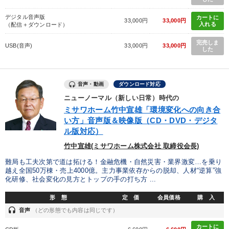
デジタル音声版
カートに
33,000円
33,000円
入れる
（配信＋ダウンロード）
完売しま
USB(音声)
33,000円
33,000円
した
音声・動画
ダウンロード対応
ニューノーマル（新しい日常）時代の
ミサワホーム竹中宣雄「環境変化への向き合
い方」音声版＆映像版（CD・DVD・デジタ
ル版対応）
竹中宣雄(ミサワホーム株式会社 取締役会長)
難局も工夫次第で道は拓ける！金融危機・自然災害・業界激変…を乗り
越え全国50万棟・売上4000億。主力事業依存からの脱却、人材“逆算”強
化研修、社会変化の見方とトップの手の打ち方 ...
形 態
定 価
会員価格
購 入
headset
音声
（どの形態でも内容は同じです）
カートに