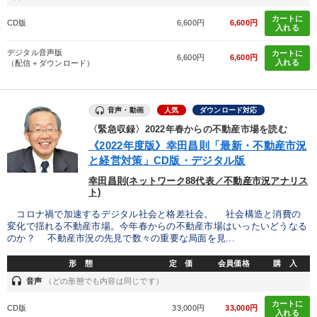
カートに
CD版
6,600円
6,600円
入れる
デジタル音声版
カートに
6,600円
6,600円
入れる
（配信＋ダウンロード）
音声・動画
人気
ダウンロード対応
〈緊急収録〉2022年春からの不動産市場を読む
《2022年度版》幸田昌則「最新・不動産市況
と経営対策」CD版・デジタル版
幸田昌則(ネットワーク88代表／不動産市況アナリス
ト)
コロナ禍で加速するデジタル社会と格差社会。 社会構造と消費の
変化で揺れる不動産市場。今年春からの不動産市場はいったいどうなる
のか？ 不動産市況の先見で数々の重要な局面を見...
形 態
定 価
会員価格
購 入
headset
音声
（どの形態でも内容は同じです）
カートに
CD版
33,000円
33,000円
入れる