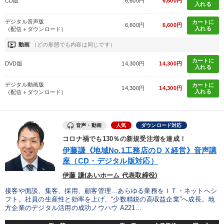
CD版
6,600円
6,600円
入れる
デジタル音声版
カートに
6,600円
6,600円
入れる
（配信＋ダウンロード）
ondemand_video
動画
（どの形態でも内容は同じです）
カートに
DVD版
14,300円
14,300円
入れる
デジタル動画版
カートに
14,300円
14,300円
入れる
（配信＋ダウンロード）
音声・動画
人気
ダウンロード対応
コロナ禍でも130％の新規受注増を達成！
伊藤謙《地域No.1工務店のＤＸ経営》音声講
座（CD・デジタル版対応）
伊藤 謙(あいホーム 代表取締役)
接客や面談、集客、採用、顧客管理…あらゆる業務をＩＴ・ネットへシ
フト。社員の生産性と効率を上げ、“少数精鋭の高収益企業”へ成長。地
方企業のデジタル活用の成功ノウハウ A221...