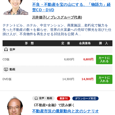
優秀各社の智恵と戦略
事業家のロマンと経営
不良・不動産を宝の山にする、「物語力」経
営CD・DVD
若手異才経営者の発想
専門家のアドバイス
川井徳子(ノブレスグループ代表)
リーダーの器量を学ぶ
テナントビル、ホテル、中古マンション、商業施設…老朽化で魅力を
失った不動産の数々を蘇らせ、世界の大富豪への売却で脚光を浴びた仕
掛け人が、不良物件を再生させる10法則を公開 A...
テーマ
形 態
定 価
会員価格
購 入
headset
音声
【2月】音声・映像
成功哲学・人間学
カートに
CD版
6,600円
6,600円
入れる
2025年春季全国経営者セミナー収録講演ＣＤ・講演ＤＶＤ・デジ
タル版（音声／動画ストリーミング・ダウンロード）
ondemand_video
動画
カートに
DVD版
14,300円
14,300円
社員が自律的に動き出す組織づくり
大竹愼一書籍
入れる
147回春季大会
音声・動画
最新刊
ダウンロード対応
《不動産×金融》で読み解く
業種
不動産市況の最新動向と次のシナリオ