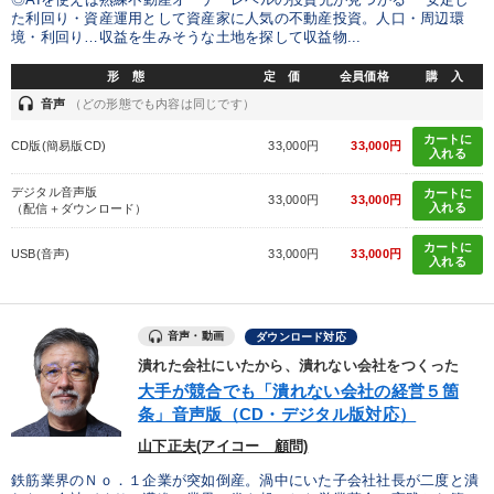
た利回り・資産運用として資産家に人気の不動産投資。人口・周辺環
境・利回り…収益を生みそうな土地を探して収益物...
形 態
定 価
会員価格
購 入
headset
音声
（どの形態でも内容は同じです）
カートに
CD版(簡易版CD)
33,000円
33,000円
入れる
デジタル音声版
カートに
33,000円
33,000円
入れる
（配信＋ダウンロード）
カートに
USB(音声)
33,000円
33,000円
入れる
音声・動画
ダウンロード対応
潰れた会社にいたから、潰れない会社をつくった
大手が競合でも「潰れない会社の経営５箇
条」音声版（CD・デジタル版対応）
山下正夫(アイコー 顧問)
鉄筋業界のＮｏ．１企業が突如倒産。渦中にいた子会社社長が二度と潰