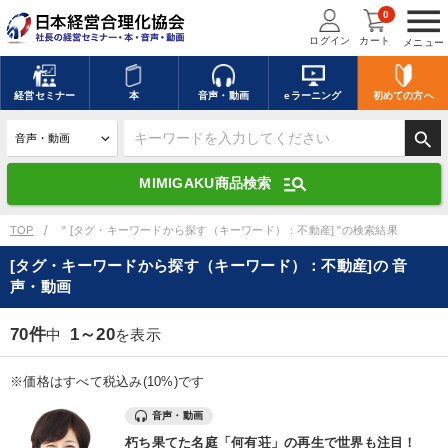
menu
0
ログイン
カート
メニュー
キーワードを入力して探す
edit
経営
セミナー
本
音声・動画
eラーニング
初めての方
へ
search
デジタル版対応のみ検索結果に表示する
manage_search
MIMIGAKU商品検索
search
上記の条件で検索
TOP
" [タグ・キーワードから探す（キーワード）：不動産] "の検索結果
[タグ・キーワードから探す（キーワード）：不動産]の 音
声・動画
講演収録物を探す
mic
refresh
更新する
70件
1～20
中
を表示
全国経営者セミナー講演収録物（全1315タイトル）からお探しいただけ
ます
※価格はすべて税込み(10%)です
カテゴリー
音声・動画
朽ち果てた名庭「何有荘」の再生で世界も注目！