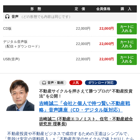
形 態
定 価
会員価格
購 入
headset
音声
（どの形態でも内容は同じです）
カートに
CD版
22,000円
22,000円
入れる
デジタル音声版
カートに
22,000円
22,000円
入れる
（配信＋ダウンロード）
カートに
USB(音声)
22,000円
22,000円
入れる
音声・動画
人気
ダウンロード対応
不動産サイクルを押さえて勝つプロの“不動産投資
法”を公開！
吉崎誠二「会社と個人で持つ賢い不動産戦
略」音声講座（CD・デジタル版対応）
吉崎誠二 (不動産エコノミスト、住宅・不動産総合
研究所 理事長)
不動産投資や不動産ビジネスで成功するための王道はシンプルで、
「普段は安定の賃料収入」+「不動産市況のサイクルで値上がりしたら