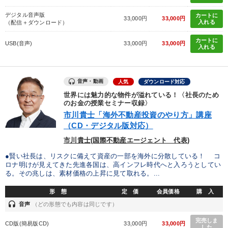
デジタル音声版
カートに
33,000円
33,000円
入れる
（配信＋ダウンロード）
カートに
USB(音声)
33,000円
33,000円
入れる
音声・動画
人気
ダウンロード対応
世界には魅力的な物件が溢れている！〈社長のため
のお金の授業セミナー収録〉
市川貴士「海外不動産投資のやり方」講座
（CD・デジタル版対応）
市川貴士(国際不動産エージェント 代表)
●賢い社長は、リスクに備えて資産の一部を海外に分散している！ コ
ロナ明けが見えてきた先進各国は、高インフレ時代へと入ろうとしてい
る。その兆しは、素材価格の上昇に見て取れる。...
形 態
定 価
会員価格
購 入
headset
音声
（どの形態でも内容は同じです）
完売しま
CD版(簡易版CD)
33,000円
33,000円
した