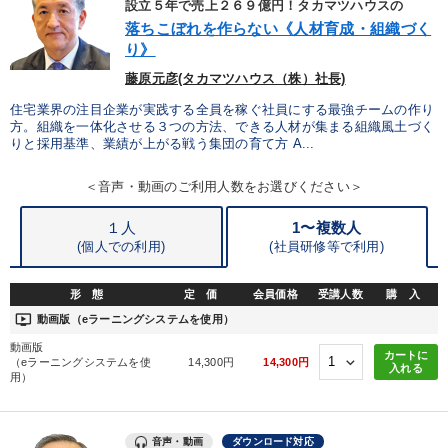
設立５年で売上２６９億円！タカマツハウスの
落ちこぼれを作らない《人材育成・組織づく
【2月】音声・映像
井上和弘の財務力UP
り》
藤原元彦(タカマツハウス（株）社長)
2026年夏季全国経営者セミナー収録講演ＣＤ・講演ＤＶＤ・デジ
タル版（音声／動画ストリーミング・ダウンロード）
住宅業界の注目企業が実践する全員を稼ぐ社員にする最強チームの作り
方。組織を一体化させる３つの方法、できる人材が集まる組織風土づく
147回春季大会
りと採用基準、業績が上がる戦う集団の育て方 A...
全国経営者セミナー収録〈売れ筋・人気〉音声＆動画20選
＜音声・動画のご利用人数をお選びください＞
１人
1〜複数人
売上直結の営業力や販売力を獲得する
(個人での利用)
(
社員研修等で利用)
最新刊・戦略参謀ChatGPT実戦法と中小企業のDXと講話ご案内
形 態
定 価
会員価格
受講人数
購 入
社員が自律的に動き出す組織づくり
ondemand_video
動画版（eラーニングシステムを使用）
動画版
カートに
【最新刊】時代を超える経営150の言葉＋社長のスピーチ・話材
（eラーニングシステムを使
14,300円
14,300円
入れる
集２タイトル
用）
経営戦略・経営実務
数字・税務・決算書
音声・動画
ダウンロード対応