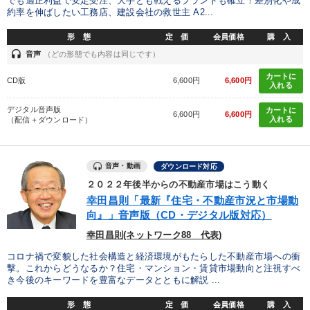
でも適正利益で安定受注、大手とも戦えるブランドも確立！差別化や成
約率を伸ばしたい工務店、建設会社の救世主 A2...
形 態
定 価
会員価格
購 入
headset
音声
（どの形態でも内容は同じです）
カートに
CD版
6,600円
6,600円
入れる
デジタル音声版
カートに
6,600円
6,600円
入れる
（配信＋ダウンロード）
音声・動画
ダウンロード対応
２０２２年後半からの不動産市場はこう動く
幸田昌則「最新『住宅・不動産市況と市場動
向』」音声版（CD・デジタル版対応）
幸田昌則(ネットワーク88 代表)
コロナ禍で変貌した社会構造と経済環境がもたらした不動産市場への衝
撃。これからどうなるか？住宅・マンション・賃貸市場動向と注視すべ
き今後のキーワードを豊富なデータとともに解説 ...
形 態
定 価
会員価格
購 入