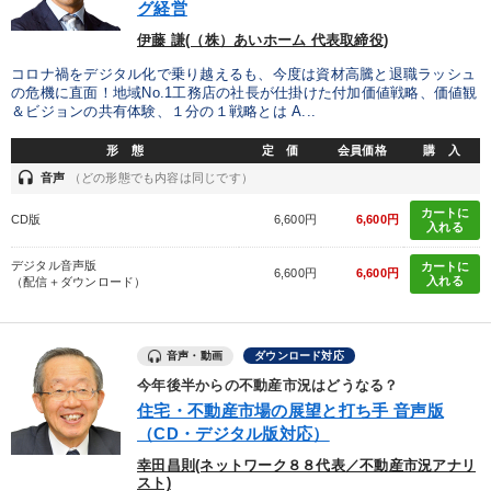
グ経営
採用
伊藤 謙(（株）あいホーム 代表取締役)
コロナ禍をデジタル化で乗り越えるも、今度は資材高騰と退職ラッシュ
※「更新」を押すと「タグ・キーワード」を更新いただけます。
の危機に直面！地域No.1工務店の社長が仕掛けた付加価値戦略、価値観
＆ビジョンの共有体験、１分の１戦略とは A...
形 態
定 価
会員価格
購 入
headset
音声
（どの形態でも内容は同じです）
カートに
CD版
6,600円
6,600円
入れる
デジタル音声版
カートに
6,600円
6,600円
入れる
（配信＋ダウンロード）
音声・動画
ダウンロード対応
今年後半からの不動産市況はどうなる？
住宅・不動産市場の展望と打ち手 音声版
（CD・デジタル版対応）
幸田昌則(ネットワーク８８代表／不動産市況アナリ
スト)