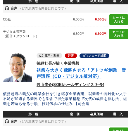
形 態
定 価
会員価格
購 入
headset
音声
（どの形態でも内容は同じです）
カートに
CD版
6,600円
6,600円
入れる
デジタル音声版
カートに
6,600円
6,600円
入れる
（配信＋ダウンロード）
音声・動画
好評
ダウンロード対応
後継社長が描く事業構想
祖業を大きく飛躍させる「アトツギ創業」音
声講座（CD・デジタル版対応）
若山圭介(SOEIホールディングス 社長)
債務超過の義父の建築会社を引き継ぎ企業再建。就業者の高齢化や人手
不足が加速する業界でも学舎で得た事業構想で次代の成長を掴む法、組
織を若返らせる手順、技能伝承の仕組み 【司会進...
形 態
定 価
会員価格
購 入
headset
音声
（どの形態でも内容は同じです）
カートに