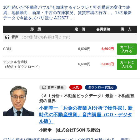
10年続いた“不動産バブル”も加速するインフレと社会構造の変化で終
焉。地価動向、新築・中古の在庫状況、賃貸市場の行方…。17の最新
データで今後をズバリ読む A22377 ...
形 態
定 価
会員価格
購 入
headset
音声
（どの形態でも内容は同じです）
カートに
CD版
6,600円
6,600円
入れる
デジタル音声版
カートに
6,600円
6,600円
入れる
（配信＋ダウンロード）
音声・動画
人気
ダウンロード対応
〈ＡＩ分析＋不動産ビックデータ〉最新・不動産投
資の世界
小間幸一「お金の授業 AI分析で物件探し 新
時代の不動産投資」音声講座（CD・デジタ
ル版）
小間幸一(株式会社TSON 取締役)
◎AIを使えば熟練不動産オーナーレベルの投資先が見つかる 安定し