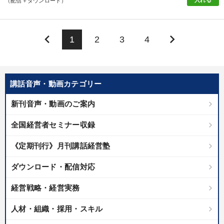
入れる
（配信＋ダウンロード）
keyboard_arrow_left
keyboard_arrow_right
1
2
3
4
講話音声・動画カテゴリー
新刊音声・動画のご案内
全国経営者セミナー収録
《定期刊行》月刊講話経営塾
ダウンロード・配信対応
経営戦略・経営実務
人材・組織・採用・スキル