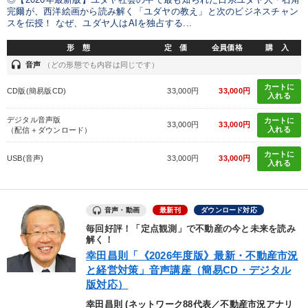
◎【2026年最新版】ユダヤ社会の中で最も知られた日系ユダヤ人・石角
完爾が、西洋絵画から読み解く「ユダヤの教え」と次のビジネスチャン
カテゴリー
スを伝授！ なぜ、ユダヤ人はAIを独占する...
形 態
定 価
会員価格
購 入
マーケティング
「儲けの本質」を突く
headset
音声
（どの形態でも内容は同じです）
経営戦略・経営実務
カートに
CD版(簡易版CD)
33,000円
33,000円
入れる
2025年春季全国経営者セミナー収録講演ＣＤ・講演ＤＶＤ・デジ
タル版（音声／動画ストリーミング・ダウンロード）
デジタル音声版
カートに
33,000円
33,000円
入れる
（配信＋ダウンロード）
経営者のための《音声・動画で学ぶ》講演シリーズ
カートに
USB(音声)
33,000円
33,000円
入れる
全国経営者セミナー収録〈売れ筋・人気ランキング〉＆新刊・好
評講話
音声・動画
最新刊
ダウンロード対応
成功哲学・人間学
歴史・古典に学ぶ実務講話
毎回好評！「定点観測」で不動産の今と未来を読み
解く！
組織・採用・スキル
経済・景気・相場予測
幸田昌則「《2026年度版》最新・不動産市況
と経営対策」音声講座（簡易CD・デジタル
経営リーダーの考え方と戦略を学ぶ
【1月】音声・映像
版対応）
幸田昌則 (ネットワーク88代表／不動産市況アナリ