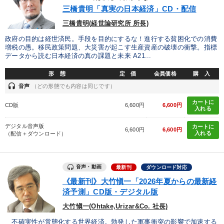
優秀各社の智恵と戦略
事業家のロマンと経営
三橋貴明「真実の日本経済」CD・配信
三橋貴明(経世論研究所 所長)
若手異才経営者の発想
専門家のアドバイス
政府の目的は経世済民。手段を目的にするな！進行する貧困化での消費
増税の愚。移民政策問題、大災害が起こす生産資産の破壊の衝撃。指標
リーダーの器量を学ぶ
データから読む日本経済の真の課題と未来 A21...
形 態
定 価
会員価格
購 入
テーマ
headset
音声
（どの形態でも内容は同じです）
カートに
CD版
6,600円
6,600円
数字・税務・決算書
入れる
デジタル音声版
カートに
仕事のスキルと人間力を高める知恵を身につける
6,600円
6,600円
入れる
（配信＋ダウンロード）
最新技術・トレンド
組織・採用・スキル
音声・動画
最新刊
ダウンロード対応
経営者のための《音声・動画で学ぶ》講演シリーズ
《最新刊》大竹愼一「2026年夏からの最新経
済予測」CD版・デジタル版
【5月】音声・映像
大竹愼一(Ohtake,Urizar&Co. 社長)
不確実性が常態化する世界経済。勃発した軍事衝突の影響で加速する
業種