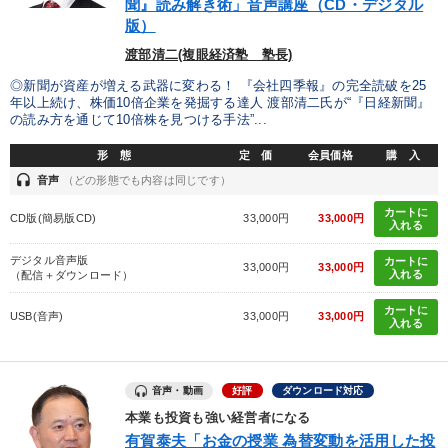
聞』読み解き術」音声講座（CD・デジタル
版）
渡部清二(複眼経済塾 塾長)
◎新聞が資産が増える武器に変わる！ 『会社四季報』の完全読破を25
年以上続け、株価10倍企業を発掘する達人 渡部清二氏が“『日経新聞』
の読み方を通じて10倍株を見つける手法”...
形 態
定 価
会員価格
購 入
headset
音声
（どの形態でも内容は同じです）
カートに
CD版(簡易版CD)
33,000円
33,000円
入れる
デジタル音声版
カートに
33,000円
33,000円
入れる
（配信＋ダウンロード）
カートに
USB(音声)
33,000円
33,000円
入れる
音声・動画
好評
ダウンロード対応
本業も投資も強い経営者になる
有賀泰夫「お金の授業 為替変動を活用した投