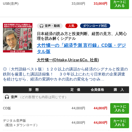
カートに
USB(音声)
33,000円
33,000円
入れる
音声・動画
人気
ダウンロード対応
日本経済の読み方と投資判断、経営の見方、人間心
理を読み解くシグナル
大竹愼一の「経済予測 言行録」CD版・デジ
タル版
大竹愼一(Ohtake,Urizar&Co. 社長)
◎〈大竹語録ベスト版〉１２０以上の講話から経済のシグナルと投資の
鉄則を厳選した講話語録集！ ３０年以上にわたり日米欧の企業調査
を続けながら、経済の変調やカネの流れの変化をつかみ...
形 態
定 価
会員価格
購 入
headset
音声
（どの形態でも内容は同じです）
カートに
CD版
44,000円
44,000円
入れる
デジタル音声版
カートに
44,000円
44,000円
入れる
（配信＋ダウンロード）