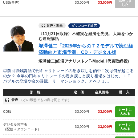
完売しま
USB(音声)
33,000円
33,000円
した
音声・動画
ダウンロード対応
〈11月21日収録〉不確実な経済を先見、大局をつか
む速報講話
塚澤健二「2025年からの T２モデルで読む経
済動向と市場予測」CD・デジタル版
塚澤健二(経済アナリスト／T-Model.i代表取締役)
◎前回収録講話で円キャリトレードの巻き戻しを的中！次は何が起こる
のか？ 今年の円キャリトレードの巻き戻しと戻り相場をはじめ、ＩＴ
バブルの崩壊や金の暴騰、リーマンショック、アベノミ...
形 態
定 価
会員価格
購 入
headset
音声
（どの形態でも内容は同じです）
カートに
CD版
33,000円
33,000円
入れる
デジタル音声版
カートに
33,000円
33,000円
入れる
（配信＋ダウンロード）