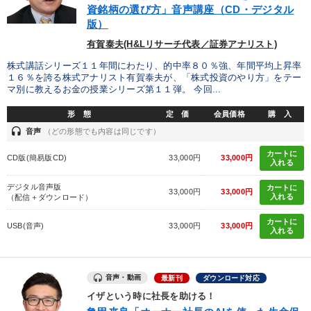
資銘柄の選び方」音声講座（CD・デジタル
版）
有賀泰夫(H&Lリサーチ代表／証券アナリスト)
株式講話シリーズ１１年間にわたり、的中率８０％強、年間平均上昇率
１６％を誇る株式アナリスト有賀泰夫が、「株式投資のやり方」をテー
マ別に教えるお金の授業シリーズ第１１弾。 今回...
形 態
定 価
会員価格
購 入
headset
音声
（どの形態でも内容は同じです）
カートに
CD版(簡易版CD)
33,000円
33,000円
入れる
デジタル音声版
カートに
33,000円
33,000円
入れる
（配信＋ダウンロード）
カートに
USB(音声)
33,000円
33,000円
入れる
音声・動画
最新刊
ダウンロード対応
イザという時に社長を助ける！