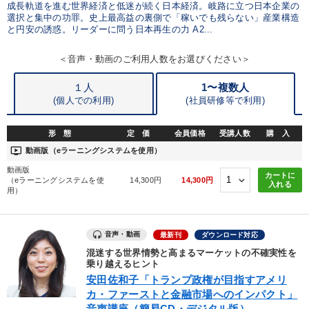
成長軌道を進む世界経済と低迷が続く日本経済。岐路に立つ日本企業の
すべての音声・動画（全2076タイトル）からお探しいただけます
選択と集中の功罪。史上最高益の裏側で「稼いでも残らない」産業構造
と円安の誘惑。リーダーに問う日本再生の力 A2...
タグ・キーワード
＜音声・動画のご利用人数をお選びください＞
インフレ対策・値上げ
株式投資
不動産
人事戦略
１人
1〜複数人
(個人での利用)
(
社員研修等で利用)
販売戦略
両利きの経営
コミュニケーション
一倉定
形 態
定 価
会員価格
受講人数
購 入
インバウンド
多様性・ダイバーシティ
営業力強化
ondemand_video
動画版（eラーニングシステムを使用）
動画版
企業文化
M&A
モノづくり
会長
通信販売
カートに
（eラーニングシステムを使
14,300円
14,300円
入れる
用）
リーダーシップ
コロナ禍対策
サービス
トレンド
SNS活用
モチベーション
生き方の指針
賃金制度
音声・動画
最新刊
ダウンロード対応
混迷する世界情勢と高まるマーケットの不確実性を
乗り越えるヒント
※「更新」を押すと「タグ・キーワード」を更新いただけます。
安田佐和子「トランプ政権が目指すアメリ
カ・ファーストと金融市場へのインパクト」
音声講座（簡易CD・デジタル版）