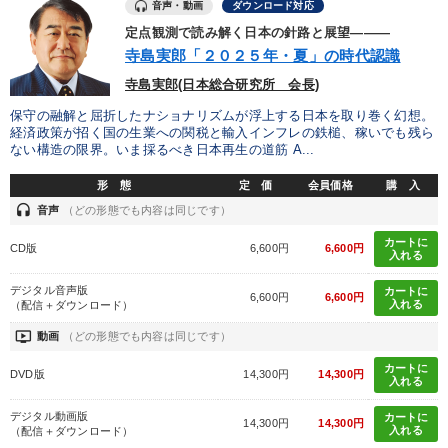
音声・動画
ダウンロード対応
定点観測で読み解く日本の針路と展望―――
寺島実郎「２０２５年・夏」の時代認識
寺島実郎(日本総合研究所 会長)
保守の融解と屈折したナショナリズムが浮上する日本を取り巻く幻想。
経済政策が招く国の生業への関税と輸入インフレの鉄槌、稼いでも残ら
ない構造の限界。いま採るべき日本再生の道筋 A...
形 態
定 価
会員価格
購 入
headset
音声
（どの形態でも内容は同じです）
カートに
CD版
6,600円
6,600円
入れる
デジタル音声版
カートに
6,600円
6,600円
入れる
（配信＋ダウンロード）
ondemand_video
動画
（どの形態でも内容は同じです）
カートに
DVD版
14,300円
14,300円
入れる
デジタル動画版
カートに
14,300円
14,300円
入れる
（配信＋ダウンロード）