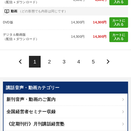
入れる
（配信＋ダウンロード）
ondemand_video
動画
（どの形態でも内容は同じです）
カートに
DVD版
14,300円
14,300円
入れる
デジタル動画版
カートに
14,300円
14,300円
入れる
（配信＋ダウンロード）
keyboard_arrow_left
keyboard_arrow_right
1
2
3
4
5
講話音声・動画カテゴリー
新刊音声・動画のご案内
全国経営者セミナー収録
《定期刊行》月刊講話経営塾