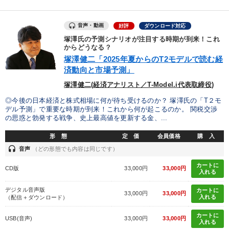
音声・動画
好評
ダウンロード対応
塚澤氏の予測シナリオが注目する時期が到来！これ
からどうなる？
塚澤健二「2025年夏からのT2モデルで読む経
済動向と市場予測」
塚澤健二(経済アナリスト／T-Model.i代表取締役)
◎今後の日本経済と株式相場に何が待ち受けるのか？ 塚澤氏の「T２モ
デル予測」で重要な時期が到来！これから何が起こるのか。 関税交渉
の思惑と勃発する戦争、史上最高値を更新する金、...
形 態
定 価
会員価格
購 入
headset
音声
（どの形態でも内容は同じです）
カートに
CD版
33,000円
33,000円
入れる
デジタル音声版
カートに
33,000円
33,000円
入れる
（配信＋ダウンロード）
カートに
USB(音声)
33,000円
33,000円
入れる