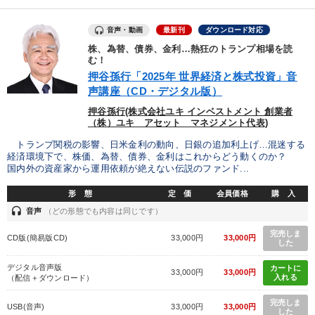
音声・動画
最新刊
ダウンロード対応
株、為替、債券、金利…熱狂のトランプ相場を読
む！
押谷孫行「2025年 世界経済と株式投資」音
声講座（CD・デジタル版）
押谷孫行(株式会社ユキ インベストメント 創業者
（株）ユキ アセット マネジメント代表)
トランプ関税の影響、日米金利の動向、日銀の追加利上げ…混迷する
経済環境下で、株価、為替、債券、金利はこれからどう動くのか？
国内外の資産家から運用依頼が絶えない伝説のファンド...
形 態
定 価
会員価格
購 入
headset
音声
（どの形態でも内容は同じです）
完売しま
CD版(簡易版CD)
33,000円
33,000円
した
デジタル音声版
カートに
33,000円
33,000円
入れる
（配信＋ダウンロード）
完売しま
USB(音声)
33,000円
33,000円
した