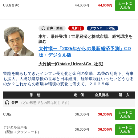
カートに
USB(音声)
44,000円
44,000円
入れる
音声・動画
最新刊
ダウンロード対応
本年、最終登壇！世界経済と株式市場、経営環境を
読む
大竹愼一「2025年からの最新経済予測」CD
版・デジタル版
大竹愼一(Ohtake,Urizar&Co. 社長)
警鐘を鳴らしてきたインフレ長期化と金利の変動、為替の乱高下、有事
も拡大。大統領選挙後の世界と日本経済、経済環境はいったいどうなる
のか？これからの市場や環境の変化に備えて、２０２５年...
形 態
定 価
会員価格
購 入
headset
音声
（どの形態でも内容は同じです）
カートに
CD版
36,300円
36,300円
入れる
デジタル音声版
カートに
36,300円
36,300円
入れる
（配信＋ダウンロード）