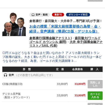
音声・動画
最新刊
ダウンロード対応
倉都康行・森田隆大・大井幸子…専門家3氏が予測！
お金の授業「米国大統領選挙後の為替・金・
経済」音声講座（簡易CD版・デジタル版）
倉都康行(国際金融アナリスト)
・
森田隆大(ワールド
ゴールド カウンシル 顧問)
・
大井 幸子(国際金融アナ
リスト／SAIL 代表)
◎円ドルはどうなる？金はまだ買いなのか？ アメリカ新大統領トラン
プ政権の誕生。大きく動いた円ドルと上昇続くゴールドの行方は一体ど
うなるのか？経済、為替。ゴールドの実力講師陣３...
形 態
定 価
会員価格
購 入
headset
音声
（どの形態でも内容は同じです）
完売しま
CD版(簡易版CD)
33,000円
33,000円
した
デジタル音声版
カートに
33,000円
33,000円
入れる
（配信＋ダウンロード）