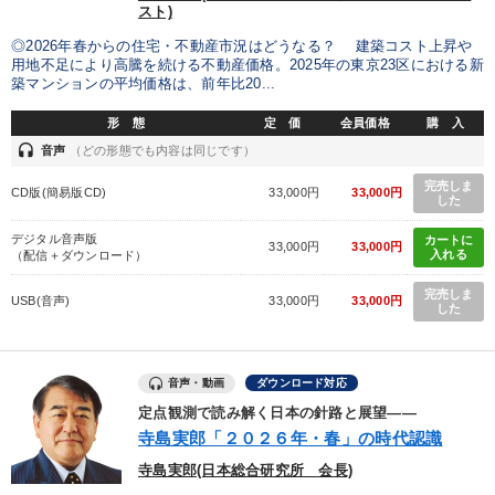
スト)
目的別
◎2026年春からの住宅・不動産市況はどうなる？ 建築コスト上昇や
用地不足により高騰を続ける不動産価格。2025年の東京23区における新
新事業・新商品づくり
後継者に聞かせたい
築マンションの平均価格は、前年比20...
形 態
定 価
会員価格
購 入
販売力を強化したい
社長の姿勢を学びたい
headset
音声
（どの形態でも内容は同じです）
組織を強化したい
財務・数字力の向上
完売しま
CD版(簡易版CD)
33,000円
33,000円
した
キーワード
デジタル音声版
カートに
33,000円
33,000円
入れる
（配信＋ダウンロード）
完売しま
USB(音声)
33,000円
33,000円
対談・座談会
生き方の指針
上場企業
通信販売
した
インフレ対策・値上げ
株式投資
音声・動画
ダウンロード対応
※「更新」を押すと「カテゴリー」「目的別」「キーワード」を更新いただけます。
定点観測で読み解く日本の針路と展望――
寺島実郎「２０２６年・春」の時代認識
寺島実郎(日本総合研究所 会長)
タグから探す
local_offer
refresh
更新する