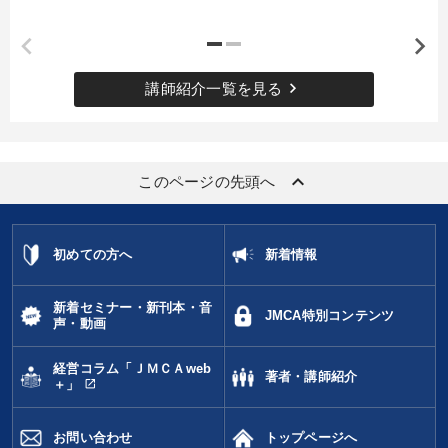
keyboard_arrow_right
講師紹介一覧を見る
keyboard_arrow_up
このページの先頭へ
初めての方へ
新着情報
新着セミナー・新刊本・音
JMCA特別コンテンツ
声・動画
経営コラム「ＪＭＣＡweb
著者・講師紹介
open_in_new
＋」
お問い合わせ
トップページへ