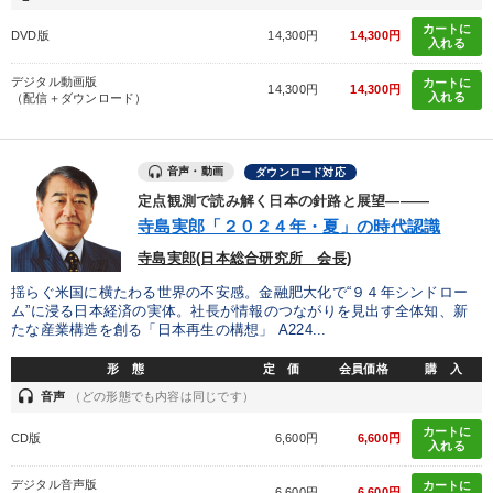
カートに
DVD版
14,300円
14,300円
入れる
デジタル動画版
カートに
14,300円
14,300円
入れる
（配信＋ダウンロード）
音声・動画
ダウンロード対応
定点観測で読み解く日本の針路と展望―――
寺島実郎「２０２４年・夏」の時代認識
寺島実郎(日本総合研究所 会長)
揺らぐ米国に横たわる世界の不安感。金融肥大化で“９４年シンドロー
ム”に浸る日本経済の実体。社長が情報のつながりを見出す全体知、新
たな産業構造を創る「日本再生の構想」 A224...
形 態
定 価
会員価格
購 入
headset
音声
（どの形態でも内容は同じです）
カートに
CD版
6,600円
6,600円
入れる
デジタル音声版
カートに
6,600円
6,600円