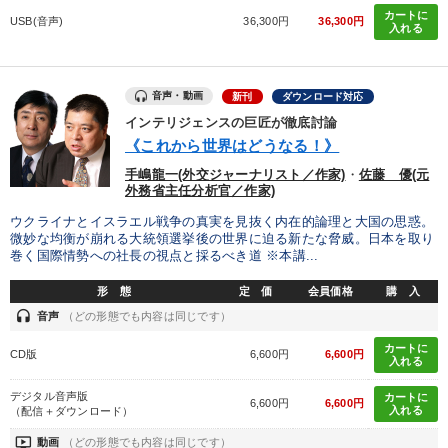
カートに
USB(音声)
36,300円
36,300円
入れる
音声・動画
新刊
ダウンロード対応
インテリジェンスの巨匠が徹底討論
《これから世界はどうなる！》
手嶋龍一(外交ジャーナリスト／作家)
・
佐藤 優(元
外務省主任分析官／作家)
ウクライナとイスラエル戦争の真実を見抜く内在的論理と大国の思惑。
微妙な均衡が崩れる大統領選挙後の世界に迫る新たな脅威。日本を取り
巻く国際情勢への社長の視点と採るべき道 ※本講...
形 態
定 価
会員価格
購 入
headset
音声
（どの形態でも内容は同じです）
カートに
CD版
6,600円
6,600円
入れる
デジタル音声版
カートに
6,600円
6,600円
入れる
（配信＋ダウンロード）
ondemand_video
動画
（どの形態でも内容は同じです）