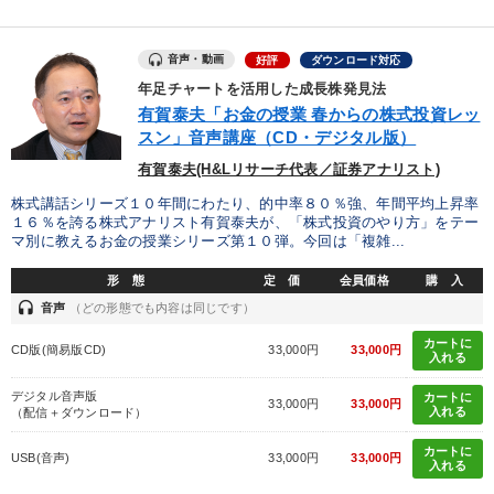
音声・動画
好評
ダウンロード対応
年足チャートを活用した成長株発見法
有賀泰夫「お金の授業 春からの株式投資レッ
スン」音声講座（CD・デジタル版）
有賀泰夫(H&Lリサーチ代表／証券アナリスト)
株式講話シリーズ１０年間にわたり、的中率８０％強、年間平均上昇率
１６％を誇る株式アナリスト有賀泰夫が、「株式投資のやり方」をテー
マ別に教えるお金の授業シリーズ第１０弾。今回は「複雑...
形 態
定 価
会員価格
購 入
headset
音声
（どの形態でも内容は同じです）
カートに
CD版(簡易版CD)
33,000円
33,000円
入れる
デジタル音声版
カートに
33,000円
33,000円
入れる
（配信＋ダウンロード）
カートに
USB(音声)
33,000円
33,000円
入れる