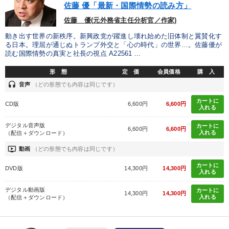
佐藤 優「最新・国際情勢の読み方」
佐藤 優(元外務省主任分析官／作家)
動き出す世界の新秩序。新興政党が躍進し壊れ始めた旧体制と翼賛化す
る日本。理屈が通じぬトランプ外交と「心の時代」の世界…。佐藤優が
読む国際情勢の真実と社長の視点 A22561 ...
形 態
定 価
会員価格
購 入
headset
音声
（どの形態でも内容は同じです）
カートに
CD版
6,600円
6,600円
入れる
デジタル音声版
カートに
6,600円
6,600円
入れる
（配信＋ダウンロード）
ondemand_video
動画
（どの形態でも内容は同じです）
カートに
DVD版
14,300円
14,300円
入れる
デジタル動画版
カートに
14,300円
14,300円
入れる
（配信＋ダウンロード）