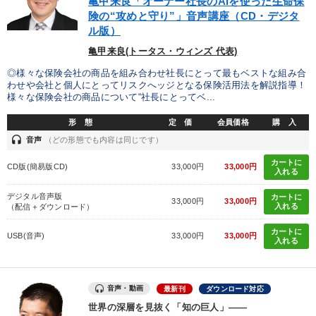
亀甲来良「オーナー社長のAIを使った生命保
険の“攻めと守り”」音声講座（CD・デジタ
ル版）
亀甲来良(トータス・ウィンズ 代表)
◎様々な保険会社の商品を組み合わせ社長にとって最もベストな組み合
わせや会社と個人にとってリスクへッジとなる保険活用法を解説指導！
様々な保険会社の商品について“社長にとってベ...
形 態
定 価
会員価格
購 入
headset
音声
（どの形態でも内容は同じです）
カートに
CD版(簡易版CD)
33,000円
33,000円
入れる
デジタル音声版
カートに
33,000円
33,000円
入れる
（配信＋ダウンロード）
カートに
USB(音声)
33,000円
33,000円
入れる
音声・動画
最新刊
ダウンロード対応
世界の深層を見抜く「知の巨人」――