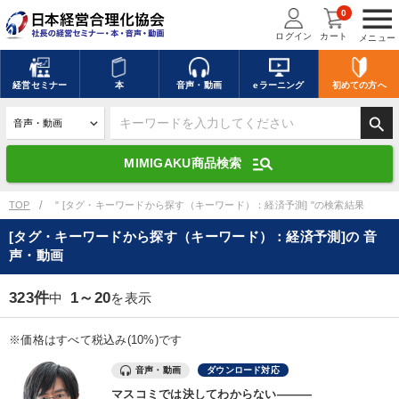
menu
0
ログイン
カート
メニュー
キーワードを入力して探す
edit
経営
セミナー
本
音声・動画
eラーニング
初めての方
へ
search
デジタル版対応のみ検索結果に表示する
manage_search
MIMIGAKU商品検索
search
上記の条件で検索
TOP
" [タグ・キーワードから探す（キーワード）：経済予測] "の検索結果
[タグ・キーワードから探す（キーワード）：経済予測]の 音
声・動画
講演収録物を探す
mic
refresh
更新する
323件
1～20
中
を表示
全国経営者セミナー講演収録物（全1315タイトル）からお探しいただけ
ます
※価格はすべて税込み(10%)です
カテゴリー
音声・動画
ダウンロード対応
マスコミでは決してわからない―――