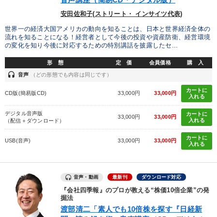
安田佐和子(ストリート・ インサイツ代表)
世界一の経済大国アメリカの動向を知ることは、日本と世界経済全体の
流れを知ることになる！経営者として今後の投資や資産防衛、経営環境
の変化を知り今後に対応するための特別講話を披露したセ...
形 態
定 価
会員価格
購 入
headset
音声
（どの形態でも内容は同じです）
カートに
CD版(簡易版CD)
33,000円
33,000円
入れる
デジタル音声版
カートに
33,000円
33,000円
入れる
（配信＋ダウンロード）
カートに
USB(音声)
33,000円
33,000円
入れる
音声・動画
最新刊
ダウンロード対応
『会社四季報』のプロが教える“株価10倍企業”の発
掘法
渡部清二「素人でも10倍株を探す『日経新