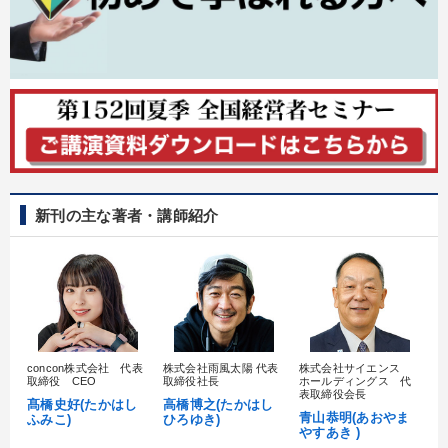
新刊の主な著者・講師紹介
concon株式会社 代表
株式会社雨風太陽 代表
株式会社サイエンス
髙
取締役 CEO
取締役社長
ホールディングス 代
村
表取締役会長
髙橋史好(たかはし
高橋博之(たかはし
し
青山恭明(あおやま
ふみこ)
ひろゆき)
やすあき )