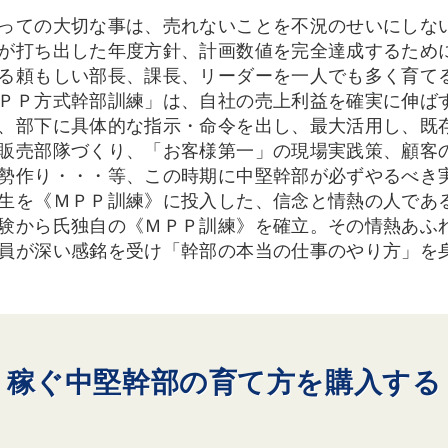
っての大切な事は、売れないことを不況のせいにしな
が打ち出した年度方針、計画数値を完全達成するため
る頼もしい部長、課長、リーダーを一人でも多く育て
ＰＰ方式幹部訓練」は、自社の売上利益を確実に伸ば
、部下に具体的な指示・命令を出し、最大活用し、既
販売部隊づくり、「お客様第一」の現場実践策、顧客
勢作り・・・等、この時期に中堅幹部が必ずやるべき
生を《ＭＰＰ訓練》に投入した、信念と情熱の人である
験から氏独自の《ＭＰＰ訓練》を確立。その情熱あふ
員が深い感銘を受け「幹部の本当の仕事のやり方」を
稼ぐ中堅幹部の育て方を購入する