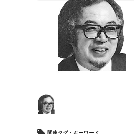
local_offer
関連タグ・キーワード