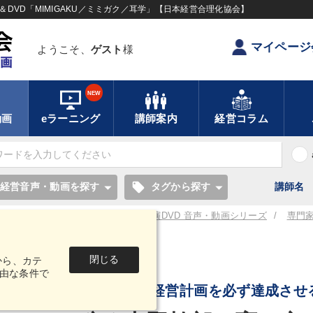
DVD「MIMIGAKU／ミミガク／耳学」【日本経営合理化協会】
マイページ
ようこそ、
ゲスト
様
NEW
動画
eラーニング
講師案内
経営コラム
local_offer
経営音声・動画を探す
タグから探す
講師名
／耳学】全国経営者セミナー講演CD・講演DVD 音声・動画シリーズ
専門
閉じる
から、カテ
音声・動画
由な条件で
社長方針・経営計画を必ず達成させ