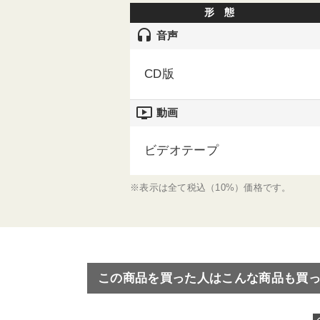
形 態
headset
音声
CD版
ondemand_video
動画
ビデオテープ
※表示は全て税込（10%）価格です。
この商品を買った人はこんな商品も買