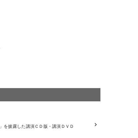
D
」を披露した講演ＣＤ版・講演ＤＶＤ