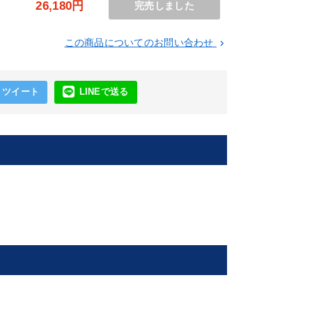
円
26,180円
完売しました
この商品についてのお問い合わせ
keyboard_arrow_right
ツイート
LINEで送る