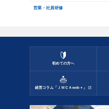
営業・社員研修
初めての方へ
経営コラム「ＪＭＣＡweb＋」
open_in_new