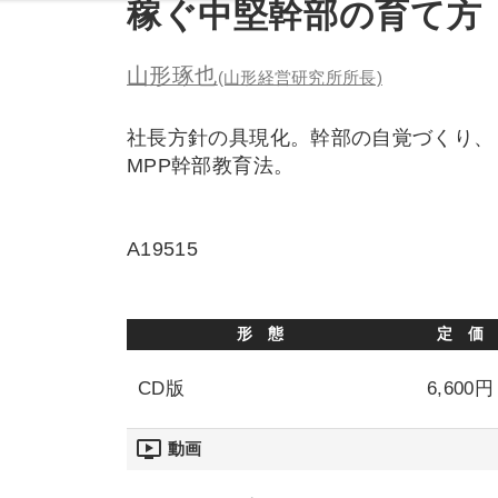
稼ぐ中堅幹部の育て方
山形琢也
(山形経営研究所所長)
社長方針の具現化。幹部の自覚づくり、
MPP幹部教育法。
A19515
形 態
定 価
CD版
6,600円
ondemand_video
動画