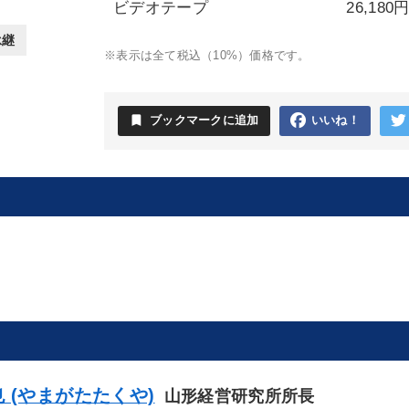
ビデオテープ
26,180
承継
※表示は全て税込（10%）価格です。
bookmark
ブックマークに追加
いいね！
 (やまがたたくや)
山形経営研究所所長