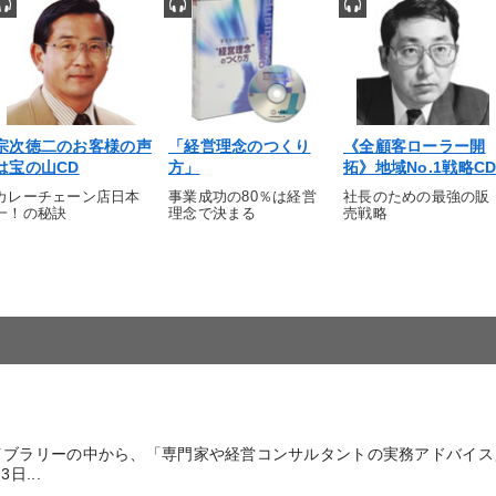
宗次徳二のお客様の声
「経営理念のつくり
《全顧客ローラー開
は宝の山CD
方」
拓》地域No.1戦略C
カレーチェーン店日本
事業成功の80％は経営
社長のための最強の販
一！の秘訣
理念で決まる
売戦略
イブラリーの中から、「専門家や経営コンサルタントの実務アドバイス
...