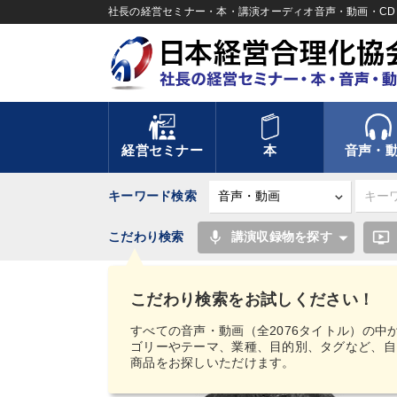
社長の経営セミナー・本・講演オーディオ音声・動画・CD＆
経営セミナー
本
音声・
キーワード検索
mic
ondemand_video
こだわり検索
講演収録物を探す
TOP
音声・動画
【MIMIGAKU／ミミガク
方
こだわり検索をお試しください！
すべての音声・動画（全2076タイトル）の中
ゴリーやテーマ、業種、目的別、タグなど、自
商品をお探しいただけます。