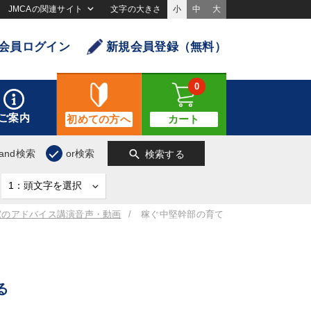
JMCAの関連サイト
文字の大きさ
小
中
大
会員ログイン
新規会員登録（無料）
0
ご案内
初めての方へ
カート
search
and検索
or検索
検索する
家のアドバイス講演音声・動画
稼ぐ中堅幹部の育て
る