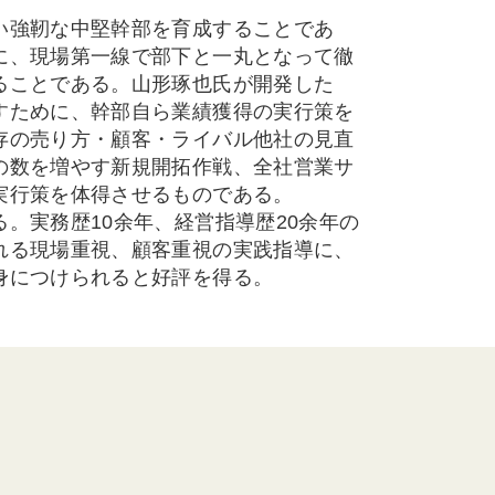
い強靭な中堅幹部を育成することであ
に、現場第一線で部下と一丸となって徹
ることである。山形琢也氏が開発した
すために、幹部自ら業績獲得の実行策を
存の売り方・顧客・ライバル他社の見直
の数を増やす新規開拓作戦、全社営業サ
実行策を体得させるものである。
。実務歴10余年、経営指導歴20余年の
れる現場重視、顧客重視の実践指導に、
身につけられると好評を得る。