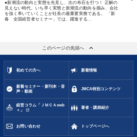
●新潮流の動向と実態を先見し、次の布石を打つ！ 正解の
見えない時代。いち早く実態と新潮流の動向を掴み、会社
を強く率いていくことが社長の最重要実務である。 「新
春 全国経営者セミナー」では、躍進する...
keyboard_arrow_up
このページの先頭へ
初めての方へ
新着情報
新着セミナー・新刊本・音
JMCA特別コンテンツ
声・動画
経営コラム「ＪＭＣＡweb
著者・講師紹介
open_in_new
＋」
お問い合わせ
トップページへ