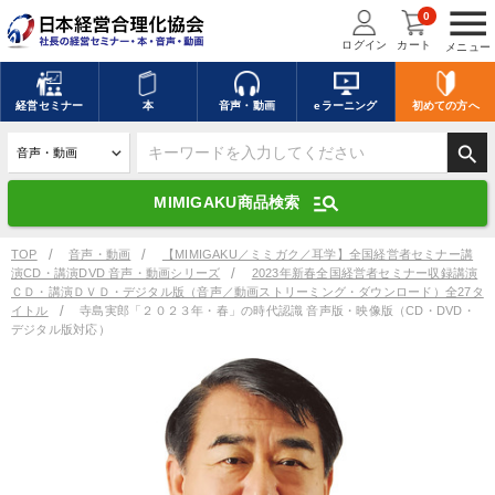
menu
0
ログイン
カート
メニュー
キーワードを入力して探す
edit
経営
セミナー
本
音声・動画
eラーニング
初めての方
へ
search
デジタル版対応のみ検索結果に表示する
manage_search
MIMIGAKU商品検索
search
上記の条件で検索
TOP
音声・動画
【MIMIGAKU／ミミガク／耳学】全国経営者セミナー講
演CD・講演DVD 音声・動画シリーズ
2023年新春全国経営者セミナー収録講演
ＣＤ・講演ＤＶＤ・デジタル版（音声／動画ストリーミング・ダウンロード）全27タ
イトル
寺島実郎「２０２３年・春」の時代認識 音声版・映像版（CD・DVD・
デジタル版対応）
講演収録物を探す
mic
refresh
更新する
全国経営者セミナー講演収録物（全1315タイトル）からお探しいただけ
ます
カテゴリー