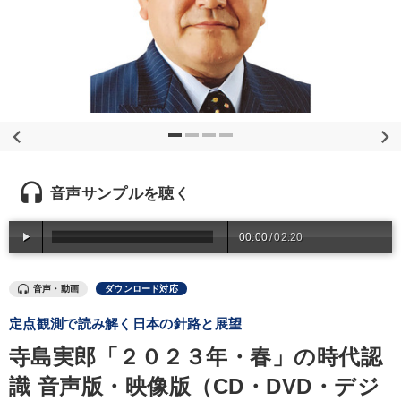
優秀各社の智恵と戦略
事業家のロマンと経営
若手異才経営者の発想
専門家のアドバイス
リーダーの器量を学ぶ
テーマ
headset
【最新刊】精神科医・和田秀樹の「老いない力」＋健康な社長と
音声サンプルを聴く
会社をつくる厳選講話
00:00
/
02:20
社員が自律的に動き出す組織づくり
経営戦略・経営実務
資産戦略
《強い財務を実践する経営者》講話４選
音声・動画
ダウンロード対応
組織・採用・スキル
定点観測で読み解く日本の針路と展望
寺島実郎「２０２３年・春」の時代認
業種
識 音声版・映像版（CD・DVD・デジ