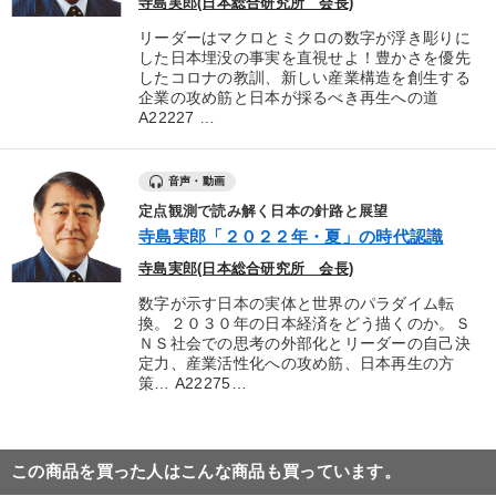
寺島実郎(日本総合研究所 会長)
リーダーはマクロとミクロの数字が浮き彫りに
した日本埋没の事実を直視せよ！豊かさを優先
したコロナの教訓、新しい産業構造を創生する
企業の攻め筋と日本が採るべき再生への道
A22227 …
音声・動画
定点観測で読み解く日本の針路と展望
寺島実郎「２０２２年・夏」の時代認識
寺島実郎(日本総合研究所 会長)
数字が示す日本の実体と世界のパラダイム転
換。２０３０年の日本経済をどう描くのか。Ｓ
ＮＳ社会での思考の外部化とリーダーの自己決
定力、産業活性化への攻め筋、日本再生の方
策… A22275…
この商品を買った人はこんな商品も買っています。