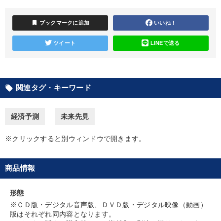
目的別
bookmark
ブックマークに追加
いいね！
社長の姿勢を学びたい
経営体系を学びたい
ツイート
LINEで送る
経営を改善したい
販売力を強化したい
パフォーマンス向上
社員研修を行いたい
関連タグ・キーワード
local_offer
キーワード
経済予測
未来先見
後継者
相続・事業承継
スポーツ関係
大竹愼一
※クリックすると別ウィンドウで開きます。
MBA
商品開発
商品情報
※「更新」を押すと「カテゴリー」「目的別」「キーワード」を更新いただけます。
形態
※ＣＤ版・デジタル音声版、ＤＶＤ版・デジタル映像（動画）
タグから探す
local_offer
refresh
更新する
版はそれぞれ同内容となります。