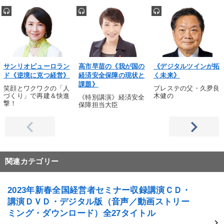
サンリオピューロラン
高市早苗の《我が国の
《デジタルツインが拓
ド《逆境に克つ経営》
経済安全保障の現状と
く未来》
課題》
笑顔とワクワクの「人
プレステの父・久夛良
づくり」で再建＆快進
木健の
《特別講演》経済安全
撃！
保障担当大臣
関連カテゴリー
2023年新春全国経営者セミナー収録講演ＣＤ・
講演ＤＶＤ・デジタル版（音声／動画ストリー
ミング・ダウンロード）全27タイトル