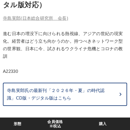
タル版対応）
製造業
卸売・小売・飲食業
建設・不動産業
寺島実郎
(日本総合研究所 会長)
IT・サービス・金融業
コンサルタント
専門家
進む日本の埋没下に向けられる熱視線、アジアの世紀の現実
キーワード
化。経営者はどう立ち向かうのか。持つべきネットワーク型
の世界観、日本に今、試されるウクライナ危機とコロナの教
人事戦略
労務問題・リスク対策
会社数字を学ぶ
訓
労務問題・人事対策
企業成長
通販
A22330
※「更新」を押すと「テーマ」「キーワード」を更新いただけます。
寺島実郎氏の最新刊「２０２６年・夏」の時代認
識」CD版・デジタル版はこちら
経営音声・動画を探す
ondemand_video
refresh
更新する
全国経営者セミナー収録物以外の経営教材（全762タイトル）からお探
しいただけます
会員価格
形態
購入
※税込
カテゴリー