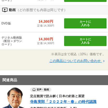
ロード）
ondemand_video
動画
（どの形態でも内容は同じです）
14,300円
カートに
DVD版
入れる
定価 14,300円
デジタル動画版
14,300円
カートに
（配信＋ダウン
入れる
定価 14,300円
ロード）
※表示は全て税込（10%）価格です。
この商品についてのお問い合わせ
keyboard_arrow_right
関連商品
音声・動画
定点観測で読み解く日本の針路と展望
寺島実郎「２０２２年・春」の時代認識