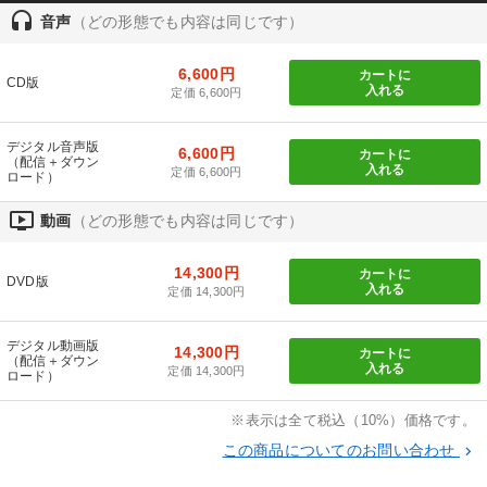
headset
音声
（どの形態でも内容は同じです）
歴史・古典に学ぶ実務講話
【5月】音声・映像
6,600円
カートに
CD版
入れる
定価 6,600円
組織・採用・スキル
148回夏季大会
【4月】音声・映像
営業・社員研修
デジタル音声版
6,600円
カートに
（配信＋ダウン
入れる
定価 6,600円
ロード）
全国経営者セミナー収録〈売れ筋・人気ランキング〉＆新刊・好
評講話
ondemand_video
動画
（どの形態でも内容は同じです）
2026年夏季全国経営者セミナー収録講演ＣＤ・講演ＤＶＤ・デジ
タル版（音声／動画ストリーミング・ダウンロード）
14,300円
カートに
DVD版
入れる
定価 14,300円
2025年夏季全国経営者セミナー収録講演ＣＤ・講演ＤＶＤ・デジ
タル版（音声／動画ストリーミング・ダウンロード）
デジタル動画版
14,300円
カートに
（配信＋ダウン
入れる
2025年春季全国経営者セミナー収録講演ＣＤ・講演ＤＶＤ・デジ
定価 14,300円
ロード）
タル版（音声／動画ストリーミング・ダウンロード）
※表示は全て税込（10%）価格です。
改善・生産性向上
【1月】音声・映像
この商品についてのお問い合わせ
keyboard_arrow_right