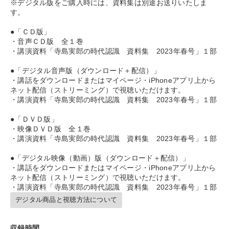
※デジタル版をご購入時には、資料集は別途お送りいたしま
すべての音声・動画（全2077タイトル）からお探しいただけます
す。
タグ・キーワード
●「ＣＤ版」
・音声ＣＤ版 全１巻
・講演資料「寺島実郎の時代認識 資料集 2023年春号」１部
仕組み
聞き手・作間信司
企業文化
IT・デジタル活用
●「デジタル音声版（ダウンロード＋配信）」
海外の成功事例
対談・座談会
大竹愼一
女性経営者
・講話をダウンロードまたはマイページ・iPhoneアプリ上から
ネット配信（ストリーミング）で視聴いただけます。
・講演資料「寺島実郎の時代認識 資料集 2023年春号」１部
政治家
新技術
創業者
コロナ禍対策
●「ＤＶＤ版」
労務問題・人事対策
健康・ウェルビーイング
・映像ＤＶＤ版 全１巻
・講演資料「寺島実郎の時代認識 資料集 2023年春号」１部
両利きの経営
不動産投資
FCビジネス
●「デジタル映像（動画）版（ダウンロード＋配信）」
地方企業の勝ち方
相続・事業承継
金融
・講話をダウンロードまたはマイページ・iPhoneアプリ上から
ネット配信（ストリーミング）で視聴いただけます。
・講演資料「寺島実郎の時代認識 資料集 2023年春号」１部
ビジネスモデル
資産運用
会社数字を学ぶ
中村天風
デジタル商品と視聴方法について
※「更新」を押すと「タグ・キーワード」を更新いただけます。
収録時間