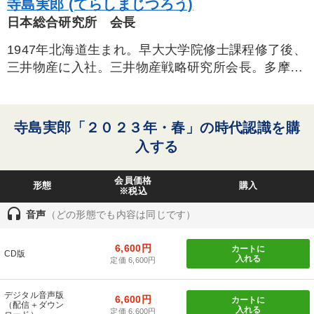
寺島実郎 (てらしまじつろう)
日本総合研究所 会長
1947年北海道生まれ。早大大学院修士課程修了後、
三井物産に入社。三井物産戦略研究所会長。多摩大
学学長、経産省委員会委員長、内閣官房専門調査会
座長等の要職を多数歴任。著「新経済主義宣言」
で、第15回石橋湛山賞を受賞。
寺島実郎「２０２３年・春」の時代認識を購
入する
会員価格
形態
購入
※税込
headset
音声
（どの形態でも内容は同じです）
6,600円
カートに
CD版
入れる
定価 6,600円
デジタル音声版
6,600円
カートに
（配信＋ダウン
入れる
定価 6,600円