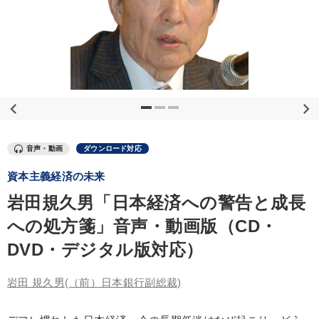
優秀各社の智恵と戦略
事業家のロマンと経営
若手異才経営者の発想
専門家のアドバイス
リーダーの器量を学ぶ
テーマ
音声・動画
ダウンロード対応
2026年夏季全国経営者セミナー収録講演ＣＤ・講演ＤＶＤ・デジ
タル版（音声／動画ストリーミング・ダウンロード）
資本主義経済の未来
改善・生産性向上
【2026年7月】音声・映像ご案内商品
岩田規久男「日本経済への警告と成長
への処方箋」音声・動画版（CD・
経営戦略・経営実務
営業・社員研修
DVD・デジタル版対応）
仕事のスキルと人間力を高める知恵を身につける
岩田 規久男
(（前）日本銀行副総裁)
業種