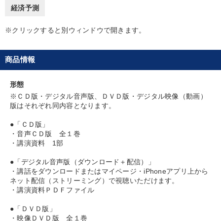
経済予測
目的別
※クリックすると別ウィンドウで開きます。
業績を伸ばしたい
財務・数字力の向上
商品情報
後継者に聞かせたい
発想力を磨きたい
財務・数字力の向上
財務・数字力の向上
形態
※ＣＤ版・デジタル音声版、ＤＶＤ版・デジタル映像（動画）
版はそれぞれ同内容となります。
キーワード
●「ＣＤ版」
・音声ＣＤ版 全１巻
人事戦略
早分かり
一流人
ランチェスター戦略
・講演資料 1部
●「デジタル音声版（ダウンロード＋配信）」
節税
AI
・講話をダウンロードまたはマイページ・iPhoneアプリ上から
ネット配信（ストリーミング）で視聴いただけます。
※「更新」を押すと「カテゴリー」「目的別」「キーワード」を更新いただけます。
・講演資料ＰＤＦファイル
●「ＤＶＤ版」
タグから探す
local_offer
refresh
・映像ＤＶＤ版 全１巻
更新する