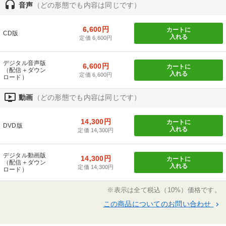
headset
音声
（どの形態でも内容は同じです）
6,600円
カートに
CD版
入れる
定価 6,600円
デジタル音声版
6,600円
カートに
（配信＋ダウン
入れる
定価 6,600円
ロード）
ondemand_video
動画
（どの形態でも内容は同じです）
14,300円
カートに
DVD版
入れる
定価 14,300円
デジタル動画版
14,300円
カートに
（配信＋ダウン
入れる
定価 14,300円
ロード）
※表示は全て税込（10%）価格です。
この商品についてのお問い合わせ
keyboard_arrow_right