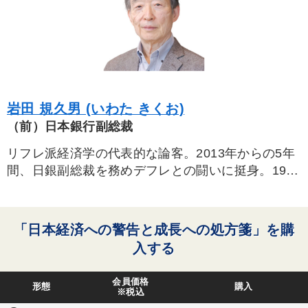
岩田 規久男 (いわた きくお)
（前）日本銀行副総裁
リフレ派経済学の代表的な論客。2013年からの5年
間、日銀副総裁を務めデフレとの闘いに挺身。1942
年生まれ。東京大学経済学部卒業、同大学院単位取
得満期退学。学習院大学経済学部教授などを歴任す
る。専門は金融論・都市経済学。
「日本経済への警告と成長への処方箋」を購
入する
会員価格
形態
購入
※税込