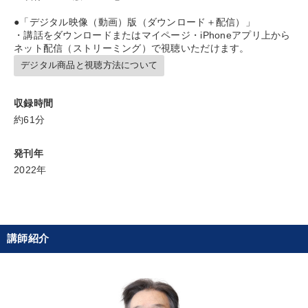
すべての音声・動画（全2077タイトル）からお探しいただけます
●「デジタル映像（動画）版（ダウンロード＋配信）」
・講話をダウンロードまたはマイページ・iPhoneアプリ上から
ネット配信（ストリーミング）で視聴いただけます。
タグ・キーワード
デジタル商品と視聴方法について
一流人
労務問題・人事対策
営業
資産保全
収録時間
約61分
企業文化
デザイン
モノづくり
不動産投資
早分かり
サービス
企業成長
お金の授業
発刊年
2022年
聞き手・作間信司
採用
仕事術・ビジネスハック
女性経営者
節税
一倉定
モチベーション
講師紹介
大竹愼一
スポーツ関係
経営計画
テレビ・ネットで話題
生産性向上
※「更新」を押すと「タグ・キーワード」を更新いただけます。