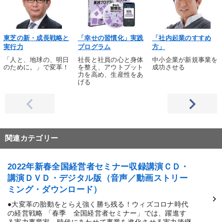
東芝の新・成長戦略と
「幸せの習慣化」実践
「社内起業のすすめ
実行力
プログラム
方」
「人と、地球の、明日
社長と社員の心と身体
中小企業が新規事業を
のために。」で変革！
を整え、アウトプット
成功させる
力を高め、生産性をあ
げる
関連カテゴリー
2022年新春全国経営者セミナー収録講演ＣＤ・
講演ＤＶＤ・デジタル版（音声／動画ストリー
ミング・ダウンロード）
●大変革の胎動をとらえ強く勝ち残る！ウィズコロナ時代
の経営戦略 「春季 全国経営者セミナー」では、躍進す