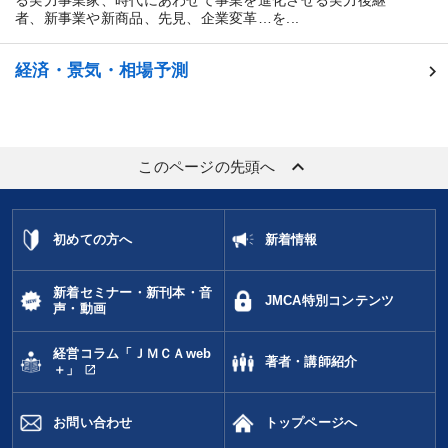
る実力事業家、時代にあわせて事業を進化させる実力後継
者、新事業や新商品、先見、企業変革…を...
経済・景気・相場予測
keyboard_arrow_up
このページの先頭へ
初めての方へ
新着情報
新着セミナー・新刊本・音
JMCA特別コンテンツ
声・動画
経営コラム「ＪＭＣＡweb
著者・講師紹介
open_in_new
＋」
お問い合わせ
トップページへ