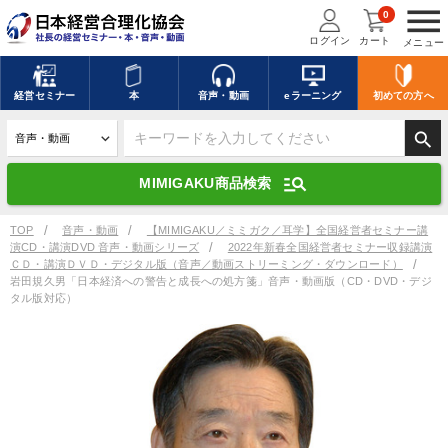
menu
0
ログイン
カート
メニュー
キーワードを入力して探す
edit
経営
セミナー
本
音声・動画
eラーニング
初めての方
へ
search
デジタル版対応のみ検索結果に表示する
manage_search
MIMIGAKU商品検索
search
上記の条件で検索
TOP
音声・動画
【MIMIGAKU／ミミガク／耳学】全国経営者セミナー講
演CD・講演DVD 音声・動画シリーズ
2022年新春全国経営者セミナー収録講演
ＣＤ・講演ＤＶＤ・デジタル版（音声／動画ストリーミング・ダウンロード）
岩田規久男「日本経済への警告と成長への処方箋」音声・動画版（CD・DVD・デジ
タル版対応）
講演収録物を探す
mic
refresh
更新する
全国経営者セミナー講演収録物（全1315タイトル）からお探しいただけ
ます
カテゴリー