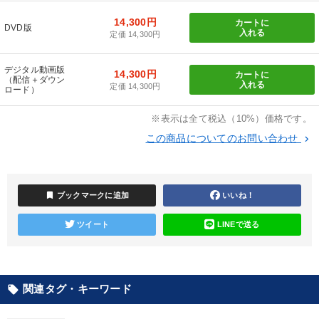
14,300円
カートに
DVD版
マーケティング
147回春季大会
入れる
定価 14,300円
オーナー社長の「現場力の経営」＋現場の「儲ける力」をさらに
デジタル動画版
高める教材２選
14,300円
カートに
（配信＋ダウン
入れる
定価 14,300円
ロード）
企業戦略に学ぶ
改善・生産性向上
※表示は全て税込（10%）価格です。
全国経営者セミナー収録〈売れ筋・人気ランキング〉＆新刊・好
この商品についてのお問い合わせ
keyboard_arrow_right
評講話
【6月】音声・映像
売上直結の営業力や販売力を獲得する
bookmark
ブックマークに追加
いいね！
経営者のための《音声・動画で学ぶ》講演シリーズ
ツイート
LINEで送る
組織と人を動かすマネジメント力を磨く
歴史・古典に学ぶ実務講話
関連タグ・キーワード
local_offer
最新トレンドと時代の潮流を押さえる