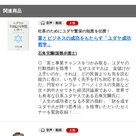
関連商品
音声・動画
人気
社長のためにユダヤ繁栄の知恵を伝授！
富とビジネスの成功をもたらす「ユダヤ成功
哲学」
石角完爾(国際弁護士)
◎「富と事業チャンスをつかみ取る」ユダヤの
行動指針を指導！ なぜユダヤ人は、金儲けが
上手いのか。それは、どの民族よりも先を読む
能力に長け、いち早く先手を打ち対応するから
だ。円安やインフレ・アベノミクスの失敗など
次々的中させてきた経済評論家であり、世界で
も有名な日系ユダヤ人である石角完爾氏に、
「人生の成功者となる不変の指針」「財を成す
ユダヤ人が持つ思考法」を指導いただいたセミ
ナーを緊急収録！...…
音声・動画
人気