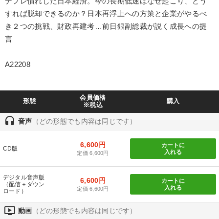
デフレ慣れした日本経済。今の長期低迷はなぜ起こり、どう
製造業
卸売・小売・飲食業
建設・不動産業
すれば脱却できるのか？日本再浮上への方策と企業がやるべ
き２つの挑戦、財政再建考…前日銀副総裁が説く成長への提
IT・サービス・金融業
コンサルタント
専門家
言
キーワード
A22208
労務問題・人事対策
不動産投資
通販
早分かり
会員価格
形態
購入
※税込
いい会社
海外の成功事例
headset
音声
（どの形態でも内容は同じです）
※「更新」を押すと「テーマ」「キーワード」を更新いただけます。
6,600円
カートに
CD版
入れる
定価 6,600円
経営音声・動画を探す
ondemand_video
refresh
更新する
デジタル音声版
6,600円
カートに
全国経営者セミナー収録物以外の経営教材（全762タイトル）からお探
（配信＋ダウン
入れる
定価 6,600円
しいただけます
ロード）
ondemand_video
動画
（どの形態でも内容は同じです）
カテゴリー