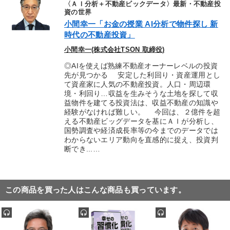
〈ＡＩ分析＋不動産ビックデータ〉最新・不動産投
資の世界
小間幸一「お金の授業 AI分析で物件探し 新
時代の不動産投資」
小間幸一(株式会社TSON 取締役)
◎AIを使えば熟練不動産オーナーレベルの投資
先が見つかる 安定した利回り・資産運用とし
て資産家に人気の不動産投資。人口・周辺環
境・利回り…収益を生みそうな土地を探して収
益物件を建てる投資法は、収益不動産の知識や
経験がなければ難しい。 今回は、２億件を超
える不動産ビッグデータを基にＡＩが分析し、
国勢調査や経済成長率等の今までのデータでは
わからないエリア動向を直感的に捉え、投資判
断でき...…
この商品を買った人はこんな商品も買っています。