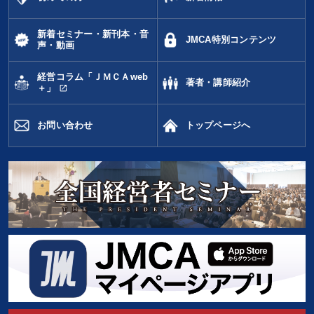
新着セミナー・新刊本・音
JMCA特別コンテンツ
声・動画
経営コラム「ＪＭＣＡweb
著者・講師紹介
open_in_new
＋」
お問い合わせ
トップページへ