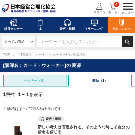
menu
0
ログイン
カート
メニュー
経営
セミナー
本
音声・動画
eラーニング
初めての方
へ
search
TOP
" [講師名：カード・ウォーカー] "の検索結果
[講師名：カード・ウォーカー]の 商品
セミナー（0）
商品（1）
1件
1～1
中
を表示
※価格はすべて税込み(10%)です
音声・動画
新しい考えは否定される。そのような時こそ自分の
信念を信じる