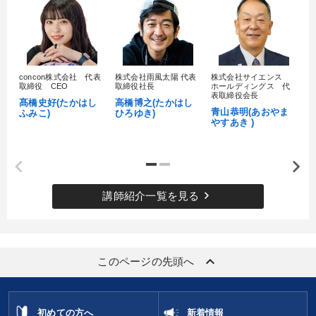
concon株式会社 代表
株式会社雨風太陽 代表
株式会社サイエンス
髙
取締役 CEO
取締役社長
ホールディングス 代
村
表取締役会長
髙橋史好(たかはし
高橋博之(たかはし
し
青山恭明(あおやま
ふみこ)
ひろゆき)
やすあき )
keyboard_arrow_right
講師紹介一覧を見る
keyboard_arrow_up
このページの先頭へ
初めての方へ
新着情報