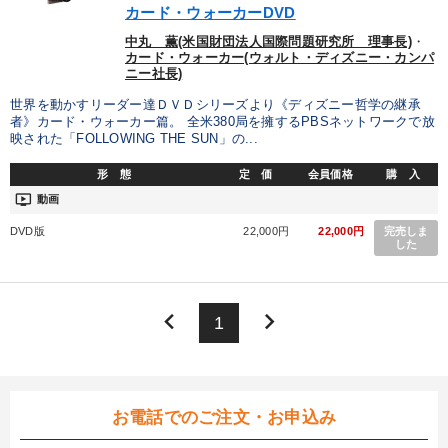
カード・ウォーカーDVD
中丸 薫(米国財団法人国際問題研究所 理事長)
・
カード・ウォーカー(ウォルト・ディズニー・カンパ
ニー社長)
世界を動かすリーダー達ＤＶＤシリーズより《ディズニー哲学の継承
者》カード・ウォーカー篇。 全米380局を擁するPBSネットワークで放
映された「FOLLOWING THE SUN」の...
形 態
定 価
会員価格
購 入
ondemand_video
動画
DVD版
22,000円
22,000円
完売しま
した
keyboard_arrow_left
keyboard_arrow_right
1
お電話でのご注文・お申込み