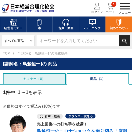
menu
0
ログイン
カート
メニュー
経営
セミナー
本
音声・動画
eラーニング
初めての方
へ
search
TOP
" [講師名：鳥越恒一] "の検索結果
[講師名：鳥越恒一]の 商品
セミナー（0）
商品（1）
1件
1～1
中
を表示
※価格はすべて税込み(10%)です
音声・動画
ダウンロード対応
売上回復への打ち手を披露！
鳥越恒一のコロナショックを乗り切る「店舗