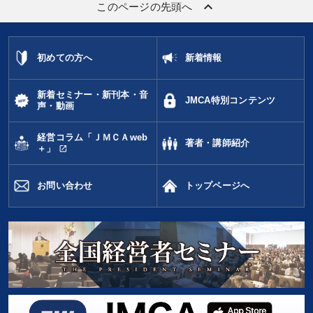
keyboard_arrow_up
このページの先頭へ
初めての方へ
新着情報
新着セミナー・新刊本・音
JMCA特別コンテンツ
声・動画
経営コラム「ＪＭＣＡweb
著者・講師紹介
open_in_new
＋」
お問い合わせ
トップページへ