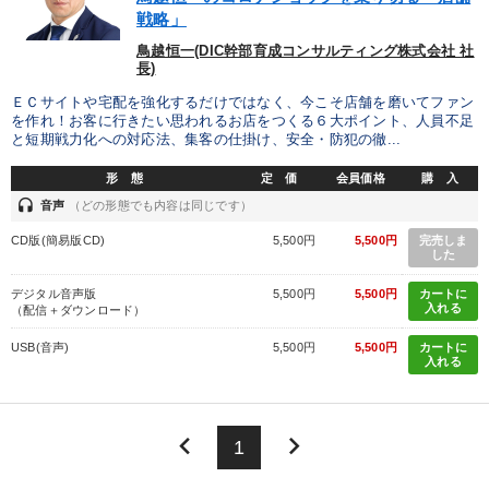
戦略」
鳥越恒一(DIC幹部育成コンサルティング株式会社 社
長)
ＥＣサイトや宅配を強化するだけではなく、今こそ店舗を磨いてファン
を作れ！お客に行きたい思われるお店をつくる６大ポイント、人員不足
と短期戦力化への対応法、集客の仕掛け、安全・防犯の徹...
形 態
定 価
会員価格
購 入
headset
音声
（どの形態でも内容は同じです）
CD版(簡易版CD)
5,500円
5,500円
完売しま
した
デジタル音声版
5,500円
5,500円
カートに
入れる
（配信＋ダウンロード）
USB(音声)
5,500円
5,500円
カートに
入れる
keyboard_arrow_left
keyboard_arrow_right
1