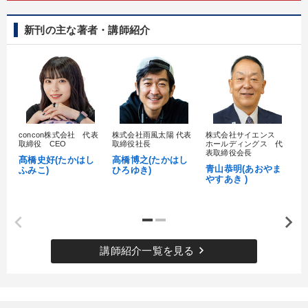
新刊の主な著者・講師紹介
concon株式会社 代表
株式会社雨風太陽 代表
株式会社サイエンス
髙
取締役 CEO
取締役社長
ホールディングス 代
村
表取締役会長
髙橋史好(たかはし
高橋博之(たかはし
し
青山恭明(あおやま
ふみこ)
ひろゆき)
やすあき )
keyboard_arrow_right
講師紹介一覧を見る